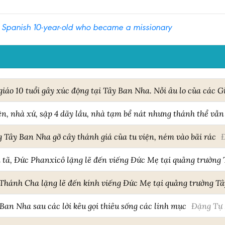
e Spanish 10-year-old who became a missionary
 giáo 10 tuổi gây xúc động tại Tây Ban Nha. Nỗi âu lo của các
ện, nhà xứ, sập 4 dãy lầu, nhà tạm bể nát nhưng thánh thể vẫ
g Tây Ban Nha gỡ cây thánh giá của tu viện, ném vào bãi rác
m tã, Đức Phanxicô lặng lẽ đến viếng Đức Mẹ tại quảng trường
 Thánh Cha lặng lẽ đến kính viếng Đức Mẹ tại quảng trường T
 Ban Nha sau các lời kêu gọi thiêu sống các linh mục
Đặng Tự