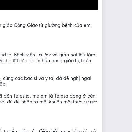
yền giáo Công Giáo từ giường bệnh của em
d tại Bệnh viện La Paz và giáo hạt thứ tám
 cho tất cả các tín hữu trong giáo hạt của
 cùng các bác sĩ và y tá, đã đề nghị ngài
ão.
ôi đến Teresita, mẹ em là Teresa đang ở bên
ài đủ để nhận ra một khuôn mặt thực sự rực
à truyền giáo của Giáo hội ngay bây giờ, và