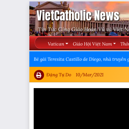
VietCatholic News
Tin Tức Công Giáo Hoàn Vũ và Việt 
Vatican
Giáo Hội Việt Nam
Thô
Bé gái Teresita Castillo de Diego, nhà truyền 
Đặng Tự Do
10/Mar/2021