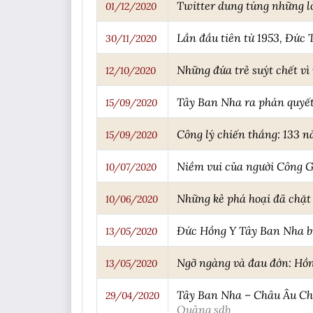
Twitter dung túng những lờ
01/12/2020
Lần đầu tiên từ 1953, Đức
30/11/2020
Những đứa trẻ suýt chết vì
12/10/2020
Tây Ban Nha ra phán quyết 
15/09/2020
Công lý chiến thắng: 133 n
15/09/2020
Niềm vui của người Công G
10/07/2020
Những kẻ phá hoại đã chặ
10/06/2020
Đức Hồng Y Tây Ban Nha bị
13/05/2020
Ngỡ ngàng và đau đớn: Hồn
13/05/2020
Tây Ban Nha – Châu Âu Chú
29/04/2020
Quảng sdb