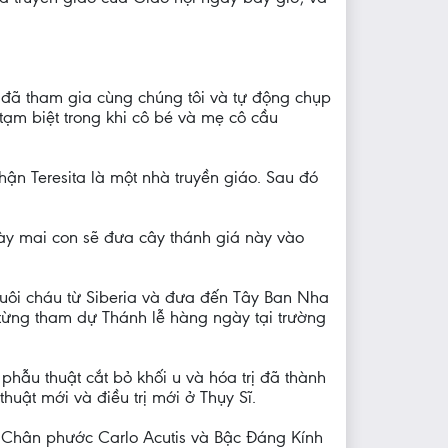
 đã tham gia cùng chúng tôi và tự động chụp
tạm biệt trong khi cô bé và mẹ cô cầu
ận Teresita là một nhà truyền giáo. Sau đó
gày mai con sẽ đưa cây thánh giá này vào
 nuôi cháu từ Siberia và đưa đến Tây Ban Nha
 từng tham dự Thánh lễ hàng ngày tại trường
phẫu thuật cắt bỏ khối u và hóa trị đã thành
thuật mới và điều trị mới ở Thụy Sĩ.
o Chân phước Carlo Acutis và Bậc Đáng Kính