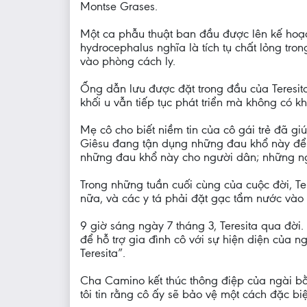
Montse Grases.
Một ca phẫu thuật ban đầu được lên kế hoạc
hydrocephalus nghĩa là tích tụ chất lỏng tr
vào phòng cách ly.
Ống dẫn lưu được đặt trong đầu của Teresita
khối u vẫn tiếp tục phát triển mà không có k
Mẹ cô cho biết niềm tin của cô gái trẻ đã g
Giêsu đang tận dụng những đau khổ này để c
những đau khổ này cho người dân; những ngư
Trong những tuần cuối cùng của cuộc đời, Te
nữa, và các y tá phải đặt gạc tẩm nước vào
9 giờ sáng ngày 7 tháng 3, Teresita qua đờ
để hỗ trợ gia đình cô với sự hiện diện của 
Teresita”.
Cha Camino kết thúc thông điệp của ngài bằn
tôi tin rằng cô ấy sẽ bảo vệ một cách đặc bi