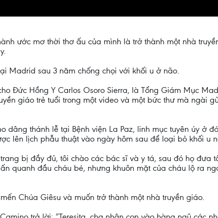
hành ước mơ thời thơ ấu của mình là trở thành một nhà tru
y.
tại Madrid sau 3 năm chống chọi với khối u ở não.
ho Đức Hồng Y Carlos Osoro Sierra, là Tổng Giám Mục Madri
yền giáo trẻ tuổi trong một video và một bức thư mà ngài gửi
 dâng thánh lễ tại Bệnh viện La Paz, linh mục tuyên úy ở đó,
ợc lên lịch phẫu thuật vào ngày hôm sau để loại bỏ khối u n
rang bị đầy đủ, tôi chào các bác sĩ và y tá, sau đó họ đưa t
ấn quanh đầu cháu bé, nhưng khuôn mặt của cháu lộ ra ngo
êu mến Chúa Giêsu và muốn trở thành một nhà truyền giáo.
Camino trả lời: “Teresita, cha nhận con vào hàng ngũ các nh