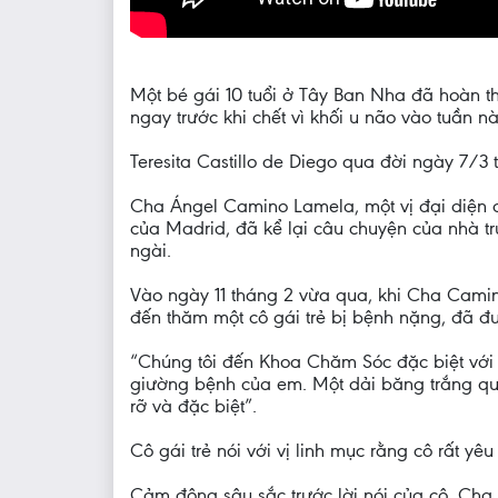
Một bé gái 10 tuổi ở Tây Ban Nha đã hoàn t
ngay trước khi chết vì khối u não vào tuần nà
Teresita Castillo de Diego qua đời ngày 7/3 
Cha Ángel Camino Lamela, một vị đại diện c
của Madrid, đã kể lại câu chuyện của nhà tru
ngài.
Vào ngày 11 tháng 2 vừa qua, khi Cha Camino
đến thăm một cô gái trẻ bị bệnh nặng, đã đư
“Chúng tôi đến Khoa Chăm Sóc đặc biệt với t
giường bệnh của em. Một dải băng trắng qu
rỡ và đặc biệt”.
Cô gái trẻ nói với vị linh mục rằng cô rất y
Cảm động sâu sắc trước lời nói của cô, Cha 