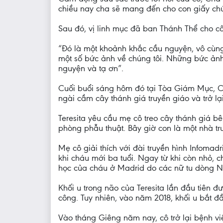
chiều nay cha sẽ mang đến cho con giấy chứ
Sau đó, vị linh mục đã ban Thánh Thể cho cô
“Đó là một khoảnh khắc cầu nguyện, vô cùng
một số bức ảnh về chúng tôi. Những bức ảnh
nguyện và tạ ơn”.
Cuối buổi sáng hôm đó tại Tòa Giám Mục, Cha
ngài cầm cây thánh giá truyền giáo và trở lại
Teresita yêu cầu mẹ cô treo cây thánh giá b
phòng phẫu thuật. Bây giờ con là một nhà tr
Mẹ cô giải thích với đài truyền hình Infoma
khi cháu mới ba tuổi. Ngay từ khi còn nhỏ,
học của cháu ở Madrid do các nữ tu dòng N
Khối u trong não của Teresita lần đầu tiên đ
công. Tuy nhiên, vào năm 2018, khối u bắt đầu
Vào tháng Giêng năm nay, cô trở lại bệnh v