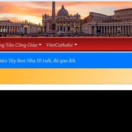
Nam
ng Tấn Công Giáo
VietCatholic
giáo Tây Ban Nha 10 tuổi, đã qua đời