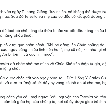
h vào ngày 11 tháng Giêng. Tuy nhiên, nó không thể được t
ong não. Sau đó Teresita và mẹ của cô đều có kết quả dương t
 để loại bỏ chất lỏng dư thừa bị tắc và bắt đầu hỏng nhiều l
hả năng phẫu thuật.
iúp cô vượt qua hoàn cảnh. “Khi bé dâng lên Chúa những đau
ứu ngày càng nhiều linh hồn hơn”, mẹ cô nói, khi nhớ lại n
ời bị bệnh, và các linh mục”.
resita đã nhắc nhở mẹ mình về Chúa Kitô trên thập tự giá, đ
 miệng cháu.
i. Cô được chôn cất vào ngày hôm sau. Đức Hồng Y Carlos O
ngài và đưa ra “một số lời đầy hy vọng có thể an ủi cha mẹ, 
g cách yêu cầu mọi người “cầu nguyện cho Teresita và trên 
ệt toàn bộ giáo hạt của chúng ta, nơi cô ấy được giao trách 