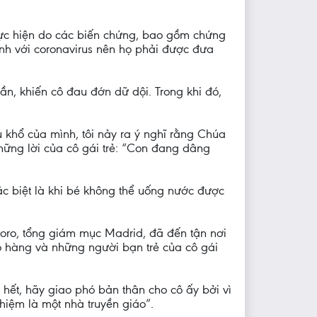
hực hiện do các biến chứng, bao gồm chứng
ính với coronavirus nên họ phải được đưa
ần, khiến cô đau đớn dữ dội. Trong khi đó,
 khổ của mình, tôi nảy ra ý nghĩ rằng Chúa
hững lời của cô gái trẻ: “Con đang dâng
ặc biệt là khi bé không thể uống nước được
soro, tổng giám mục Madrid, đã đến tận nơi
họ hàng và những người bạn trẻ của cô gái
hết, hãy giao phó bản thân cho cô ấy bởi vì
nhiệm là một nhà truyền giáo”.