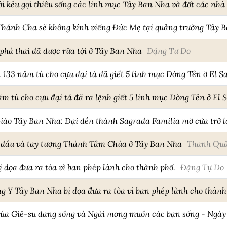
i kêu gọi thiêu sống các linh mục Tây Ban Nha và đốt các nhà
 Thánh Cha sẽ không kính viếng Đức Mẹ tại quảng trường Tây 
 phá thai đã được rửa tội ở Tây Ban Nha
Đặng Tự Do
133 năm tù cho cựu đại tá đã giết 5 linh mục Dòng Tên ở El S
ăm tù cho cựu đại tá đã ra lệnh giết 5 linh mục Dòng Tên ở El 
iáo Tây Ban Nha: Đại đền thánh Sagrada Familia mở cửa trở l
t đầu và tay tượng Thánh Tâm Chúa ở Tây Ban Nha
Thanh Quả
 dọa đưa ra tòa vì ban phép lành cho thành phố.
Đặng Tự Do
g Y Tây Ban Nha bị dọa đưa ra tòa vì ban phép lành cho thành
a Giê-su đang sống và Ngài mong muốn các bạn sống - Ngày 