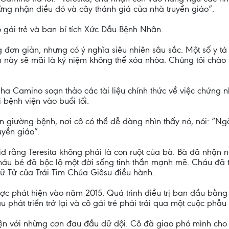
ng nhận điều đó và cây thánh giá của nhà truyền giáo”.
 gái trẻ và ban bí tích Xức Dầu Bệnh Nhân.
 đơn giản, nhưng có ý nghĩa siêu nhiên sâu sắc. Một số y tá
 này sẽ mãi là kỷ niệm không thể xóa nhòa. Chúng tôi chào 
 Camino soạn thảo các tài liệu chính thức về việc chứng nh
 bệnh viện vào buổi tối.
ên giường bệnh, nơi cô có thể dễ dàng nhìn thấy nó, nói: “N
uyền giáo”.
drid rằng Teresita không phải là con ruột của bà. Bà đã nhận
 cháu bé đã bộc lộ một đời sống tinh thần mạnh mẽ. Cháu đã
ữ Tử của Trái Tim Chúa Giêsu điều hành.
ược phát hiện vào năm 2015. Quá trình điều trị ban đầu bằng 
 phát triển trở lại và cô gái trẻ phải trải qua một cuộc phẫu 
iện với những cơn đau đầu dữ dội. Cô đã giao phó mình ch