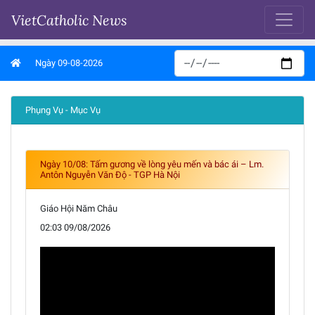
VietCatholic News
Ngày 09-08-2026
Phụng Vụ - Mục Vụ
Ngày 10/08: Tấm gương về lòng yêu mến và bác ái – Lm.
Antôn Nguyễn Văn Độ - TGP Hà Nội
Giáo Hội Năm Châu
02:03 09/08/2026