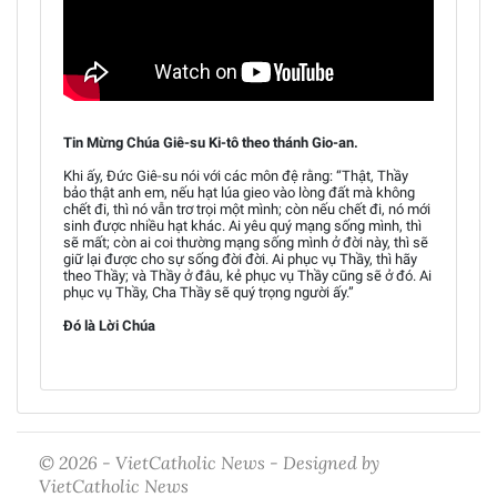
Tin Mừng Chúa Giê-su Ki-tô theo thánh Gio-an.
Khi ấy, Đức Giê-su nói với các môn đệ rằng: “Thật, Thầy
bảo thật anh em, nếu hạt lúa gieo vào lòng đất mà không
chết đi, thì nó vẫn trơ trọi một mình; còn nếu chết đi, nó mới
sinh được nhiều hạt khác. Ai yêu quý mạng sống mình, thì
sẽ mất; còn ai coi thường mạng sống mình ở đời này, thì sẽ
giữ lại được cho sự sống đời đời. Ai phục vụ Thầy, thì hãy
theo Thầy; và Thầy ở đâu, kẻ phục vụ Thầy cũng sẽ ở đó. Ai
phục vụ Thầy, Cha Thầy sẽ quý trọng người ấy.”
Đó là Lời Chúa
© 2026 - VietCatholic News - Designed by
VietCatholic News