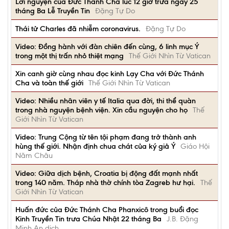
Lời nguyện của Đức Thánh Cha lúc 12 giờ trưa ngày 25
tháng Ba Lễ Truyền Tin
Đặng Tự Do
Thái tử Charles đã nhiễm coronavirus.
Đặng Tự Do
Video: Đồng hành với đàn chiên đến cùng, 6 linh mục Ý
trong một thị trấn nhỏ thiệt mạng
Thế Giới Nhìn Từ Vatican
Xin canh giờ cùng nhau đọc kinh Lạy Cha với Đức Thánh
Cha và toàn thế giới
Thế Giới Nhìn Từ Vatican
Video: Nhiều nhân viên y tế Italia qua đời, thi thể quàn
trong nhà nguyện bệnh viện. Xin cầu nguyện cho họ
Thế
Giới Nhìn Từ Vatican
Video: Trung Cộng từ tên tội phạm đang trở thành anh
hùng thế giới. Nhận định chua chát của ký giả Ý
Giáo Hội
Năm Châu
Video: Giữa dịch bệnh, Croatia bị động đất mạnh nhất
trong 140 năm. Tháp nhà thờ chính tòa Zagreb hư hại.
Thế
Giới Nhìn Từ Vatican
Huấn đức của Đức Thánh Cha Phanxicô trong buổi đọc
Kinh Truyền Tin trưa Chúa Nhật 22 tháng Ba
J.B. Đặng
Minh An dịch