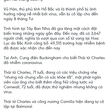
Vũ Hán, thủ phủ tỉnh Hồ Bắc và là thành phố bị ảnh
hưởng nặng nề nhất bởi virus, vẫn bị cô lập cho đến
ngày 8 tháng Tư.
Tình hình tại Tây Ban Nha đã gia tăng một cách đột
biến trong những ngày gần đây. Đến nay, đã có 3,647
người chết, nghĩa là vượt qua con số tử vong tại Hoa
Lục do Bắc Kinh công bố. 49,515 trường hợp nhiễm bệnh
đã được xác nhận cho đến nay.
Tại Anh, Cung điện Buckingham cho biết Thái tử Charles
đã nhiễm coronavirus.
Thái tử Charles, 71 tuổi, đang có các triệu chứng nhẹ
“nhưng nói chung vẫn có sức khỏe tốt”, một phát ngôn
viên của ông cho biết thêm rằng Nữ công tước xứ
Cornwall, 72 tuổi, đã được thử nghiệm nhưng không có
virus.
Thái tử Charles và công nương Camilla hiện đang tự cô
lập tại Balmoral.