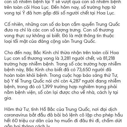
con số nhiễm bệnh tại Ý sẽ vượt qua con số nhiễm bệnh
trên toàn cõi Hoa Lục. Đến hôm nay, số trường hợp tử
vong tại Ý đã hơn gấp đôi số người chết tại Hoa Lục.
Cố nhiên, những con số do bọn cầm quyền Trung Quốc
đưa ra chỉ là các con số tượng trưng. Con số thương
vong thực sự không ai biết. Đó là một thông tin thuộc
loại tối mật của đảng cộng sản Trung Quốc.
Cho đến nay, Bắc Kinh chỉ thừa nhận trên toàn cõi Hoa
Lục con số thương vong là 3,281 người chết, và 81,218
trường hợp nhiễm bệnh. Trong số các trường hợp nhiễm
bệnh này, Bắc Kinh cho biết đã có 73,650 người đã
hoàn toàn khỏi bệnh. Trong cuộc họp báo sáng thứ Tư,
bộ Y tế Trung Quốc nói chỉ còn 4,287 người đang nhiễm
bệnh, trong đó có 1,399 trường hợp nghiêm trọng phải
nằm bệnh viện, số còn lại được cho về nhà, cách ly tại
gia.
Hôm thứ Tư, tỉnh Hồ Bắc của Trung Quốc, nơi đại dịch
coronavirus bắt đầu đã bãi bỏ lệnh cô lập cho phép hầu
hết 60 triệu cư dân của họ muốn đi đâu thì đi, chấm dứt
gần hai tháng cách ly.