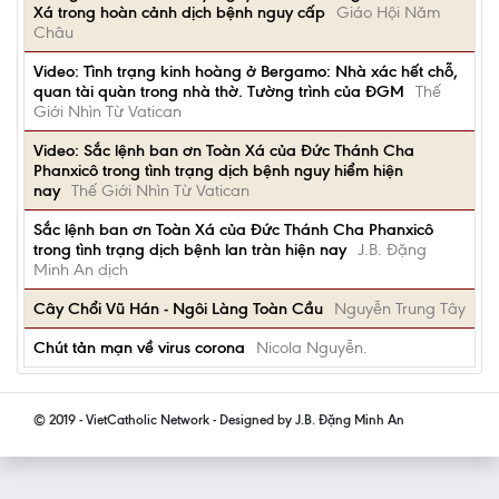
Xá trong hoàn cảnh dịch bệnh nguy cấp
Giáo Hội Năm
Châu
Video: Tình trạng kinh hoàng ở Bergamo: Nhà xác hết chỗ,
quan tài quàn trong nhà thờ. Tường trình của ĐGM
Thế
Giới Nhìn Từ Vatican
Video: Sắc lệnh ban ơn Toàn Xá của Đức Thánh Cha
Phanxicô trong tình trạng dịch bệnh nguy hiểm hiện
nay
Thế Giới Nhìn Từ Vatican
Sắc lệnh ban ơn Toàn Xá của Đức Thánh Cha Phanxicô
trong tình trạng dịch bệnh lan tràn hiện nay
J.B. Đặng
Minh An dịch
Cây Chổi Vũ Hán - Ngôi Làng Toàn Cầu
Nguyễn Trung Tây
Chút tản mạn về virus corona
Nicola Nguyễn.
© 2019 - VietCatholic Network - Designed by J.B. Đặng Minh An