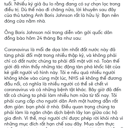
tuổi. Nhiều ký giả âu lo rằng đang có sự chọn lọc trong
điều trị. Dù thế nào đi chăng nữa, lời khuyên sau đây
của thủ tướng Anh Boris Johnson rất là hữu lý: Bạn nên
đóng cửa nằm nhà.
Ông Boris Johnson nói trong diễn văn gởi quốc dân
đồng bào hôm 24 tháng Ba như sau:
Coronavirus là mối đe dọa lớn nhất đất nước này đã
từng phải đối mặt trong nhiều thập kỷ, và không phải
chỉ có đất nước chúng ta phải đối mặt với nó. Toàn thế
giới đã nhìn thấy những tác động tàn phá khốc liệt của
kẻ giết người vô hình này. Tôi e nếu quá nhiều người
không khỏe vào cùng một lúc, NHS sẽ không thể đương
đầu nổi, có nghĩa là nhiều người có thể sẽ chết vì
coronavirus và cả những bệnh tật khác. Bây giờ đã đến
tất cả chúng ta phải làm nhiều hơn nữa từ tối nay. Tôi
phải cung cấp cho người dân Anh một hướng dẫn rất
đơn giản: bạn phải ở nhà. Điều quan trọng chúng ta
phải làm là ngăn chặn dịch bệnh lây lan giữa các hộ
gia đình. Vì thế, mọi người chỉ được phép rời khỏi nhà vì
những mục đích rất hạn chế sau đây. Mua sắm thực