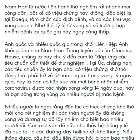
Nam Hàn là nước tiến hành thử nghiệm rất nhanh mọi
công dân, bất kể có triệu chứng hay không, đặc biệt là
tại Daegu, tâm chấn của dịch bệnh, và cả các khu vực
xung quanh. Nhờ thế, tỷ lệ tử vong và số trường hợp
nhiễm bệnh tại quốc gia này ngày càng thấp.
Anh quốc và nhiều quốc gia trong khối Liên Hiệp Anh
không làm như Nam Hàn. Trong tuyên bố của Clarence
House, chúng ta hãy chú ý đến cụm từ “đáp ứng các
tiêu chuẩn cần thiết để thử nghiệm”. Tại Úc, chẳng hạn,
các tiêu chuẩn ấy là bạn phải có triệu chứng khó thở
đồng thời phải trở về từ nước ngoài trong vòng 14 ngày
qua, hay là bạn có tiếp xúc với một bệnh nhân nhiễm
coronavirus được xác nhận trong vòng 14 ngày qua, hay
là bạn sống trong vùng có nhiều người bị mắc bệnh.
Nhiều người lo ngại rằng đến lúc có triệu chứng khó thở
mới cho xét nghiệm thì bản thân người ấy đã không
xong và đương sự đã lây nhiễm cho biết bao nhiêu
người rồi. Còn một vấn đề nữa cho thấy hệ thống y tế
đã quá tải là các đường dây hotline rất khó thông. Nếu
thông được, câu hỏi đầu tiên được hỏi là bạn bao nhiêu