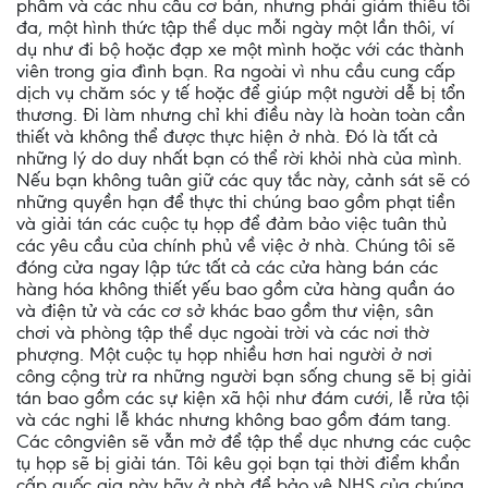
phẩm và các nhu cầu cơ bản, nhưng phải giảm thiểu tối
đa, một hình thức tập thể dục mỗi ngày một lần thôi, ví
dụ như đi bộ hoặc đạp xe một mình hoặc với các thành
viên trong gia đình bạn. Ra ngoài vì nhu cầu cung cấp
dịch vụ chăm sóc y tế hoặc để giúp một người dễ bị tổn
thương. Đi làm nhưng chỉ khi điều này là hoàn toàn cần
thiết và không thể được thực hiện ở nhà. Đó là tất cả
những lý do duy nhất bạn có thể rời khỏi nhà của mình.
Nếu bạn không tuân giữ các quy tắc này, cảnh sát sẽ có
những quyền hạn để thực thi chúng bao gồm phạt tiền
và giải tán các cuộc tụ họp để đảm bảo việc tuân thủ
các yêu cầu của chính phủ về việc ở nhà. Chúng tôi sẽ
đóng cửa ngay lập tức tất cả các cửa hàng bán các
hàng hóa không thiết yếu bao gồm cửa hàng quần áo
và điện tử và các cơ sở khác bao gồm thư viện, sân
chơi và phòng tập thể dục ngoài trời và các nơi thờ
phượng. Một cuộc tụ họp nhiều hơn hai người ở nơi
công cộng trừ ra những người bạn sống chung sẽ bị giải
tán bao gồm các sự kiện xã hội như đám cưới, lễ rửa tội
và các nghi lễ khác nhưng không bao gồm đám tang.
Các côngviên sẽ vẫn mở để tập thể dục nhưng các cuộc
tụ họp sẽ bị giải tán. Tôi kêu gọi bạn tại thời điểm khẩn
cấp quốc gia này hãy ở nhà để bảo vệ NHS của chúng