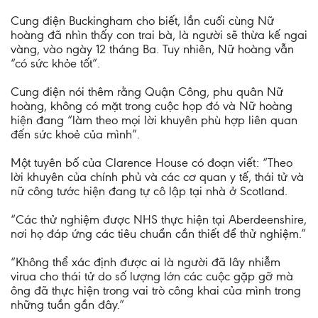
Cung điện Buckingham cho biết, lần cuối cùng Nữ
hoàng đã nhìn thấy con trai bà, là người sẽ thừa kế ngai
vàng, vào ngày 12 tháng Ba. Tuy nhiên, Nữ hoàng vẫn
“có sức khỏe tốt”.
Cung điện nói thêm rằng Quận Công, phu quân Nữ
hoàng, không có mặt trong cuộc họp đó và Nữ hoàng
hiện đang “làm theo mọi lời khuyên phù hợp liên quan
đến sức khoẻ của mình”.
Một tuyên bố của Clarence House có đoạn viết: “Theo
lời khuyên của chính phủ và các cơ quan y tế, thái tử và
nữ công tước hiện đang tự cô lập tại nhà ở Scotland.
“Các thử nghiệm được NHS thực hiện tại Aberdeenshire,
nơi họ đáp ứng các tiêu chuẩn cần thiết để thử nghiệm.”
“Không thể xác định được ai là người đã lây nhiễm
virua cho thái tử do số lượng lớn các cuộc gặp gỡ mà
ông đã thực hiện trong vai trò công khai của mình trong
những tuần gần đây.”