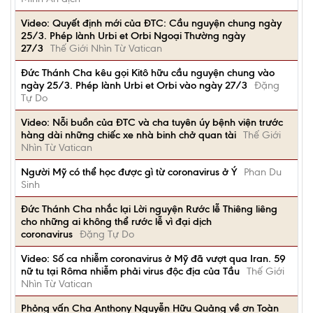
Video: Quyết định mới của ĐTC: Cầu nguyện chung ngày
25/3. Phép lành Urbi et Orbi Ngoại Thường ngày
27/3
Thế Giới Nhìn Từ Vatican
Đức Thánh Cha kêu gọi Kitô hữu cầu nguyện chung vào
ngày 25/3. Phép lành Urbi et Orbi vào ngày 27/3
Đặng
Tự Do
Video: Nỗi buồn của ĐTC và cha tuyên úy bệnh viện trước
hàng dài những chiếc xe nhà binh chở quan tài
Thế Giới
Nhìn Từ Vatican
Người Mỹ có thể học được gì từ coronavirus ở Ý
Phan Du
Sinh
Đức Thánh Cha nhắc lại Lời nguyện Rước lễ Thiêng liêng
cho những ai không thể rước lễ vì đại dịch
coronavirus
Đặng Tự Do
Video: Số ca nhiễm coronavirus ở Mỹ đã vượt qua Iran. 59
nữ tu tại Rôma nhiễm phải virus độc địa của Tầu
Thế Giới
Nhìn Từ Vatican
Phỏng vấn Cha Anthony Nguyễn Hữu Quảng về ơn Toàn