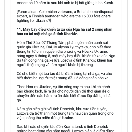
Anderson 19 năm tù sau khi anh ta bị bắt giữ tại tỉnh Kursk.
[Euromaidan: Colombian veterans, a British bomb-disposal
expert, a Finnish teenager: who are the 16,000 foreigners
fighting for Ukraine?]
11. Máy bay điều khiển từ xa của Nga hạ sát 2 công nhân
hỏa xa tại một nhà ga ở tỉnh Kharkiv.
Hôm Thứ Sáu, 07 Tháng Tám, phát ngôn nhân cảnh sát
quốc gia Ukraine, Đại Úy Alyona Lyutnytska, cho biết theo
thông tin từ chính quyền địa phương và Hỏa xa Ukraine,
sáng ngày 6 tháng 8, một máy bay điều khiển từ xa của Nga
đã tấn công nhà ga xe lửa Lozova ở tỉnh Kharkiv, khiến hai
người thiệt mạng và tám người khác bị thương.
Cô cho biết một toa tàu đã bị đâm trúng tại nhà ga, và cho
biết thêm hai người thiệt mạng đều là công nhân hỏa xa.
Theo Hỏa xa Ukraine, vụ tấn công xảy ra sau khi có cảnh
báo không kích, lẽ ra đã cho người dân đủ thời gian để di
chuyển đến các hầm trú ẩn đặc biệt được lắp đặt tại nhà
ga.
Nằm gần biên giới với tỉnh Donetsk, khu vực tiền tuyến,
Lozova đã trở thành một trung tâm hậu cần quan trọng cho
việc phòng thủ miền đông Ukraine.
Sau khi các chuyến tàu đến Kramatorsk ở tỉnh Donetsk
ngừng hoạt động vào năm ngoái, Lozova hiện là điểm dừng