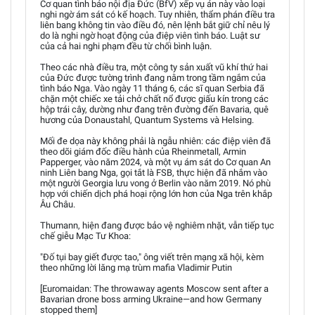
Cơ quan tình báo nội địa Đức (BfV) xếp vụ án này vào loại
nghi ngờ ám sát có kế hoạch. Tuy nhiên, thẩm phán điều tra
liên bang không tin vào điều đó, nên lệnh bắt giữ chỉ nêu lý
do là nghi ngờ hoạt động của điệp viên tình báo. Luật sư
của cả hai nghi phạm đều từ chối bình luận.
Theo các nhà điều tra, một công ty sản xuất vũ khí thứ hai
của Đức được tường trình đang nằm trong tầm ngắm của
tình báo Nga. Vào ngày 11 tháng 6, các sĩ quan Serbia đã
chặn một chiếc xe tải chở chất nổ được giấu kín trong các
hộp trái cây, dường như đang trên đường đến Bavaria, quê
hương của Donaustahl, Quantum Systems và Helsing.
Mối đe dọa này không phải là ngẫu nhiên: các điệp viên đã
theo dõi giám đốc điều hành của Rheinmetall, Armin
Papperger, vào năm 2024, và một vụ ám sát do Cơ quan An
ninh Liên bang Nga, gọi tắt là FSB, thực hiện đã nhắm vào
một người Georgia lưu vong ở Berlin vào năm 2019. Nó phù
hợp với chiến dịch phá hoại rộng lớn hơn của Nga trên khắp
Âu Châu.
Thumann, hiện đang được bảo vệ nghiêm nhặt, vẫn tiếp tục
chế giễu Mạc Tư Khoa:
"Đố tụi bay giết được tao," ông viết trên mạng xã hội, kèm
theo những lời lăng mạ trùm mafia Vladimir Putin
[Euromaidan: The throwaway agents Moscow sent after a
Bavarian drone boss arming Ukraine—and how Germany
stopped them]