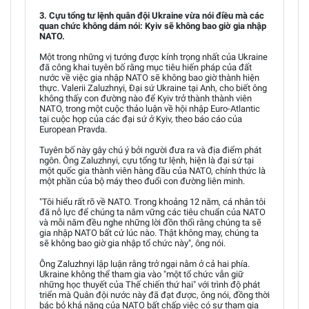
3. Cựu tổng tư lệnh quân đội Ukraine vừa nói điều mà các
quan chức không dám nói: Kyiv sẽ không bao giờ gia nhập
NATO.
Một trong những vị tướng được kính trọng nhất của Ukraine
đã công khai tuyên bố rằng mục tiêu hiến pháp của đất
nước về việc gia nhập NATO sẽ không bao giờ thành hiện
thực. Valerii Zaluzhnyi, Đại sứ Ukraine tại Anh, cho biết ông
không thấy con đường nào để Kyiv trở thành thành viên
NATO, trong một cuộc thảo luận về hội nhập Euro-Atlantic
tại cuộc họp của các đại sứ ở Kyiv, theo báo cáo của
European Pravda.
Tuyên bố này gây chú ý bởi người đưa ra và địa điểm phát
ngôn. Ông Zaluzhnyi, cựu tổng tư lệnh, hiện là đại sứ tại
một quốc gia thành viên hàng đầu của NATO, chính thức là
một phần của bộ máy theo đuổi con đường liên minh.
"Tôi hiểu rất rõ về NATO. Trong khoảng 12 năm, cá nhân tôi
đã nỗ lực để chúng ta nắm vững các tiêu chuẩn của NATO
và mỗi năm đều nghe những lời đồn thổi rằng chúng ta sẽ
gia nhập NATO bất cứ lúc nào. Thật không may, chúng ta
sẽ không bao giờ gia nhập tổ chức này", ông nói.
Ông Zaluzhnyi lập luận rằng trở ngại nằm ở cả hai phía.
Ukraine không thể tham gia vào "một tổ chức vẫn giữ
những học thuyết của Thế chiến thứ hai" với trình độ phát
triển mà Quân đội nước này đã đạt được, ông nói, đồng thời
bác bỏ khả năng của NATO bất chấp việc có sự tham gia