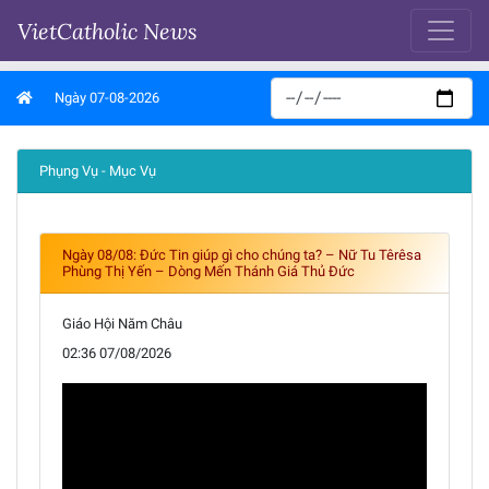
VietCatholic News
Ngày 07-08-2026
Phụng Vụ - Mục Vụ
Ngày 08/08: Đức Tin giúp gì cho chúng ta? – Nữ Tu Têrêsa
Phùng Thị Yến – Dòng Mến Thánh Giá Thủ Đức
Giáo Hội Năm Châu
02:36 07/08/2026