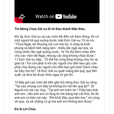
Tin Mừng Chúa Giê-su Ki-tô theo thánh Mát-thêu.
Khi ấy, Đức Giê-su và các môn đệ đến với đám đông, thì có
một người tới quỳ xuống trước mặt Đức Giê-su 15 và nói :
“Thưa Ngài, xin thương xót con trai tôi, vì cháu bị kinh
phong và bệnh tình nặng lắm : nhiều lần ngã vào lửa, và
cũng nhiều lần ngã xuống nước. 16 Tôi đã đem cháu đến
cho các môn đệ Ngài, nhưng các ông không chữa được.”
17 Đức Giê-su đáp : “Ôi thế hệ cứng lòng không chịu tin và
gian tà ! Tôi còn phải ở với các người cho đến bao giờ, còn
phải chịu đựng các người cho đến bao giờ nữa? Đem cháu
lại đây cho tôi.” 18 Đức Giê-su quát mắng tên quỷ, quỷ liền
xuất, và đứa bé được khỏi ngay từ giờ đó.
19 Bấy giờ các môn đệ đến gần hỏi riêng Đức Giê-su rằng :
“Tại sao chúng con đây lại không trừ nổi tên quỷ ấy?” 20
Người nói với các ông : “Tại anh em kém tin ! Thầy bảo thật
anh em : nếu anh em có lòng tin lớn bằng hạt cải thôi, thì dù
anh em có bảo núi này : ‘Rời khỏi đây, qua bên kia !’ nó cũng
sẽ qua, và sẽ chẳng có gì mà anh em không làm được.”
Đó là Lời Chúa