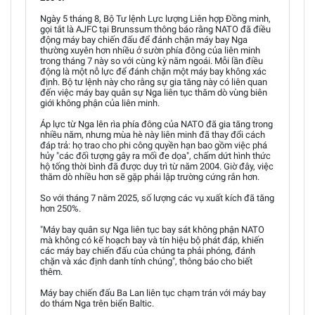
Ngày 5 tháng 8, Bộ Tư lệnh Lực lượng Liên hợp Đồng minh,
gọi tắt là AJFC tại Brunssum thông báo rằng NATO đã điều
động máy bay chiến đấu để đánh chặn máy bay Nga
thường xuyên hơn nhiều ở sườn phía đông của liên minh
trong tháng 7 này so với cùng kỳ năm ngoái. Mỗi lần điều
động là một nỗ lực để đánh chặn một máy bay không xác
định. Bộ tư lệnh này cho rằng sự gia tăng này có liên quan
đến việc máy bay quân sự Nga liên tục thăm dò vùng biên
giới không phận của liên minh.
Áp lực từ Nga lên rìa phía đông của NATO đã gia tăng trong
nhiều năm, nhưng mùa hè này liên minh đã thay đổi cách
đáp trả: họ trao cho phi công quyền hạn bao gồm việc phá
hủy "các đối tượng gây ra mối đe dọa", chấm dứt hình thức
hộ tống thời bình đã được duy trì từ năm 2004. Giờ đây, việc
thăm dò nhiều hơn sẽ gặp phải lập trường cứng rắn hơn.
So với tháng 7 năm 2025, số lượng các vụ xuất kích đã tăng
hơn 250%.
"Máy bay quân sự Nga liên tục bay sát không phận NATO
mà không có kế hoạch bay và tín hiệu bộ phát đáp, khiến
các máy bay chiến đấu của chúng ta phải phóng, đánh
chặn và xác định danh tính chúng", thông báo cho biết
thêm.
Máy bay chiến đấu Ba Lan liên tục chạm trán với máy bay
do thám Nga trên biển Baltic.