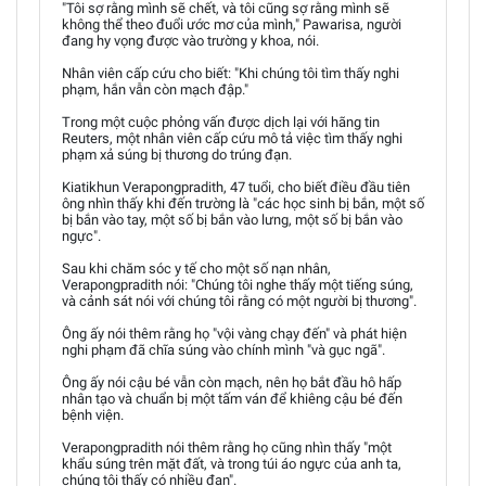
"Tôi sợ rằng mình sẽ chết, và tôi cũng sợ rằng mình sẽ
không thể theo đuổi ước mơ của mình," Pawarisa, người
đang hy vọng được vào trường y khoa, nói.
Nhân viên cấp cứu cho biết: "Khi chúng tôi tìm thấy nghi
phạm, hắn vẫn còn mạch đập."
Trong một cuộc phỏng vấn được dịch lại với hãng tin
Reuters, một nhân viên cấp cứu mô tả việc tìm thấy nghi
phạm xả súng bị thương do trúng đạn.
Kiatikhun Verapongpradith, 47 tuổi, cho biết điều đầu tiên
ông nhìn thấy khi đến trường là "các học sinh bị bắn, một số
bị bắn vào tay, một số bị bắn vào lưng, một số bị bắn vào
ngực".
Sau khi chăm sóc y tế cho một số nạn nhân,
Verapongpradith nói: "Chúng tôi nghe thấy một tiếng súng,
và cảnh sát nói với chúng tôi rằng có một người bị thương".
Ông ấy nói thêm rằng họ "vội vàng chạy đến" và phát hiện
nghi phạm đã chĩa súng vào chính mình "và gục ngã".
Ông ấy nói cậu bé vẫn còn mạch, nên họ bắt đầu hô hấp
nhân tạo và chuẩn bị một tấm ván để khiêng cậu bé đến
bệnh viện.
Verapongpradith nói thêm rằng họ cũng nhìn thấy "một
khẩu súng trên mặt đất, và trong túi áo ngực của anh ta,
chúng tôi thấy có nhiều đạn".