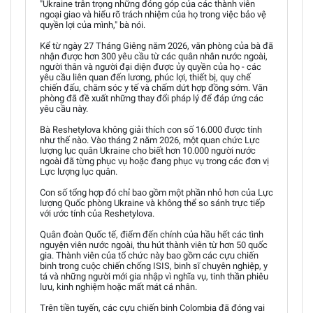
"Ukraine trân trọng những đóng góp của các thành viên
ngoại giao và hiểu rõ trách nhiệm của họ trong việc bảo vệ
quyền lợi của mình," bà nói.
Kể từ ngày 27 Tháng Giêng năm 2026, văn phòng của bà đã
nhận được hơn 300 yêu cầu từ các quân nhân nước ngoài,
người thân và người đại diện được ủy quyền của họ - các
yêu cầu liên quan đến lương, phúc lợi, thiết bị, quy chế
chiến đấu, chăm sóc y tế và chấm dứt hợp đồng sớm. Văn
phòng đã đề xuất những thay đổi pháp lý để đáp ứng các
yêu cầu này.
Bà Reshetylova không giải thích con số 16.000 được tính
như thế nào. Vào tháng 2 năm 2026, một quan chức Lực
lượng lục quân Ukraine cho biết hơn 10.000 người nước
ngoài đã từng phục vụ hoặc đang phục vụ trong các đơn vị
Lực lượng lục quân.
Con số tổng hợp đó chỉ bao gồm một phần nhỏ hơn của Lực
lượng Quốc phòng Ukraine và không thể so sánh trực tiếp
với ước tính của Reshetylova.
Quân đoàn Quốc tế, điểm đến chính của hầu hết các tình
nguyện viên nước ngoài, thu hút thành viên từ hơn 50 quốc
gia. Thành viên của tổ chức này bao gồm các cựu chiến
binh trong cuộc chiến chống ISIS, binh sĩ chuyên nghiệp, y
tá và những người mới gia nhập vì nghĩa vụ, tinh thần phiêu
lưu, kinh nghiệm hoặc mất mát cá nhân.
Trên tiền tuyến, các cựu chiến binh Colombia đã đóng vai