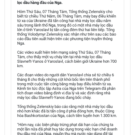
lọc dầu hàng đầu của Nga.
Hôm Thứ Sáu, 07 Tháng Tám, Tổng thống Zelenskiy cho
biết từ chiều Thứ Năm, 06 Tháng Tám, máy bay điều khiển
từ xa của Ukraine đã tấn công hai nhà máy lọc dầu nằm
sâu trong lãnh thổ Nga, trong đó có một nhà máy lọc dầu
lớn ở tỉnh Yaroslavl bị tấn công đêm thứ hai liên tiếp. Tổng
thống Volodymyr Zelenskiy xác nhận như trên sau các báo
cáo đầu tiên xuất hiện trên các phương tiện truyền thông
Nga.
Các video xuất hiện trên mạng sáng Thứ Sáu, 07 Tháng
Tám, cho thấy một vụ cháy lớn tại nhà máy lọc dầu
Slavneft-Yanos ở Yaroslavl, cách biên giới Ukraine hơn 700
km.
Các đoạn video do người dân Yaroslavl chia sẻ từ chiều 6
tháng 8 cho thấy những cột khói bốc lên trên thành phố
trong một cuộc tấn công bằng máy bay điều khiển từ xa.
Kênh tin tức độc lập Astra của Nga trên Telegram đã phân
tích đoạn video bằng định vị địa lý và xác định rằng nhà
máy lọc dầu Slavneft-Yanos đang bốc cháy.
Tổng thống Zelenskiy báo cáo rằng một nhà máy lọc dầu
nhỏ hơn khác đã bị tấn công ở phía đông hơn, thuộc Cộng
hòa Bashkortostan của Nga, cách tiền tuyến hơn 1.300 km.
"Hôm nay, các biện pháp trừng phạt dài hạn của chúng ta
một lần nữa đã phát huy tác dụng trong việc hạn chế doanh
thu dầu mỏ của Nga, nguồn thu mà nước này dùng để tài