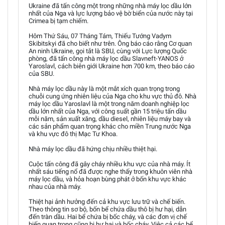
Ukraine đã tấn công một trong những nhà máy lọc dầu lớn
nhất của Nga và lực lượng bảo vệ bờ biển của nước này tại
Crimea bị tạm chiếm.
Hôm Thứ Sáu, 07 Tháng Tám, Thiếu Tướng Vadym
Skibitskyi đã cho biết như trên. Ông báo cáo rằng Cơ quan
An ninh Ukraine, gọi tắt là SBU, cùng với Lực lượng Quốc
phòng, đã tấn công nhà máy lọc dầu Slavneft-YANOS ở
Yaroslavl, cách biên giới Ukraine hơn 700 km, theo báo cáo
của SBU.
Nhà máy lọc dầu này là một mắt xích quan trọng trong
chuỗi cung ứng nhiên liệu của Nga cho khu vực thủ đô. Nhà
máy lọc dầu Yaroslavl là một trong năm doanh nghiệp lọc
dầu lớn nhất của Nga, với công suất gần 15 triệu tấn dầu
mỗi năm, sản xuất xăng, dầu diesel, nhiên liệu máy bay và
các sản phẩm quan trọng khác cho miền Trung nước Nga
và khu vực đô thị Mạc Tư Khoa.
Nhà máy lọc dầu đã hứng chịu nhiều thiệt hại.
Cuộc tấn công đã gây cháy nhiều khu vực của nhà máy. Ít
nhất sáu tiếng nổ đã được nghe thấy trong khuôn viên nhà
máy lọc dầu, và hỏa hoạn bùng phát ở bốn khu vực khác
nhau của nhà máy.
Thiệt hại ảnh hưởng đến cả khu vực lưu trữ và chế biến.
Theo thông tin sơ bộ, bốn bể chứa dầu thô bị hư hại, dẫn
đến tràn dầu. Hai bể chứa bị bốc cháy, và các đơn vị chế
biến quan trọng cũng bị hư hại và bốc cháy. Việc cả các bể