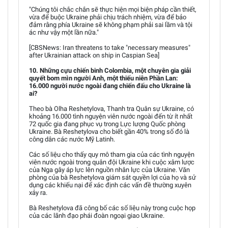
"Chúng tôi chắc chắn sẽ thực hiện mọi biện pháp cần thiết,
vừa để buộc Ukraine phải chịu trách nhiệm, vừa để bảo
đảm rằng phía Ukraine sẽ không phạm phải sai lầm và tội
ác như vậy một lần nữa."
[CBSNews: Iran threatens to take "necessary measures"
after Ukrainian attack on ship in Caspian Sea]
10. Những cựu chiến binh Colombia, một chuyên gia giải
quyết bom mìn người Anh, một thiếu niên Phần Lan:
16.000 người nước ngoài đang chiến đấu cho Ukraine là
ai?
Theo bà Olha Reshetylova, Thanh tra Quân sự Ukraine, có
khoảng 16.000 tình nguyện viên nước ngoài đến từ ít nhất
72 quốc gia đang phục vụ trong Lực lượng Quốc phòng
Ukraine. Bà Reshetylova cho biết gần 40% trong số đó là
công dân các nước Mỹ Latinh.
Các số liệu cho thấy quy mô tham gia của các tình nguyện
viên nước ngoài trong quân đội Ukraine khi cuộc xâm lược
của Nga gây áp lực lên nguồn nhân lực của Ukraine. Văn
phòng của bà Reshetylova giám sát quyền lợi của họ và sử
dụng các khiếu nại để xác định các vấn đề thường xuyên
xảy ra.
Bà Reshetylova đã công bố các số liệu này trong cuộc họp
của các lãnh đạo phái đoàn ngoại giao Ukraine.