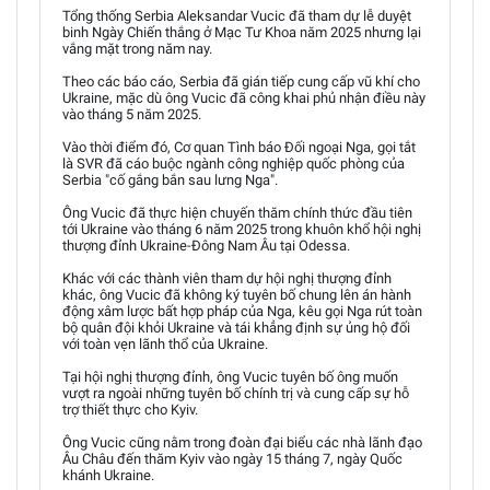
Tổng thống Serbia Aleksandar Vucic đã tham dự lễ duyệt
binh Ngày Chiến thắng ở Mạc Tư Khoa năm 2025 nhưng lại
vắng mặt trong năm nay.
Theo các báo cáo, Serbia đã gián tiếp cung cấp vũ khí cho
Ukraine, mặc dù ông Vucic đã công khai phủ nhận điều này
vào tháng 5 năm 2025.
Vào thời điểm đó, Cơ quan Tình báo Đối ngoại Nga, gọi tắt
là SVR đã cáo buộc ngành công nghiệp quốc phòng của
Serbia "cố gắng bắn sau lưng Nga".
Ông Vucic đã thực hiện chuyến thăm chính thức đầu tiên
tới Ukraine vào tháng 6 năm 2025 trong khuôn khổ hội nghị
thượng đỉnh Ukraine-Đông Nam Âu tại Odessa.
Khác với các thành viên tham dự hội nghị thượng đỉnh
khác, ông Vucic đã không ký tuyên bố chung lên án hành
động xâm lược bất hợp pháp của Nga, kêu gọi Nga rút toàn
bộ quân đội khỏi Ukraine và tái khẳng định sự ủng hộ đối
với toàn vẹn lãnh thổ của Ukraine.
Tại hội nghị thượng đỉnh, ông Vucic tuyên bố ông muốn
vượt ra ngoài những tuyên bố chính trị và cung cấp sự hỗ
trợ thiết thực cho Kyiv.
Ông Vucic cũng nằm trong đoàn đại biểu các nhà lãnh đạo
Âu Châu đến thăm Kyiv vào ngày 15 tháng 7, ngày Quốc
khánh Ukraine.