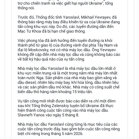
trợ cho chiến tranh và việc giết hại người Ukraine", tổng
thống nói.
Trước đó, Thống đốc tỉnh Yaroslavl, Mikhail Yevrayev, đã
thông báo rằng máy bay điều khiển từ xa của Ukraine đang
tấn công khu vực này. Do đó, các tuyến đường dẫn đến
Mạc Tư Khoa đã bị hạn chế giao thông.
Việc phong tỏa đã ảnh hưởng đến tuyến đường ra khỏi
thành phố từ giao lộ của đường vành đai phía Tây Nam và
đại lộ Moskovsky, nơi có nhà máy lọc dầu. Ông Yevrayev
không đề cập đến nhà máy lọc dầu và cũng không báo cáo
về bất kỳ hậu quả nào của vụ tấn công.
Nhà máy lọc dầu Yaroslavl là nhà máy lọc dầu lớn nhất ở
khu vực miền trung và là một trong năm nhà máy lớn nhất
toàn nước Nga. Sản phẩm của nhà máy bao gồm xăng và
dầu diesel, nhiên liệu máy bay, khí hóa lỏng, dầu nhiên liệu
và các sản phẩm dầu mỏ khác. Nhà máy có công suất chế
biến dầu thô hàng năm khoảng 15 triệu tấn.
Vụ tấn công mới nhất được báo cáo diễn ra chỉ một đêm
sau khi Tổng thống Zelenskiy tuyên bố Ukraine đã thực
hiện thành công cuộc tấn công vào nhà máy lọc dầu
Slavneft-Yanos vào ngày 5 tháng 8.
Nhà máy lọc dầu Yaroslavl cũng từng là mục tiêu của các
cuộc tấn công trước đây, bao gồm bốn cuộc tấn công riêng
biệt chỉ riêng trong tháng 5 năm 2026.