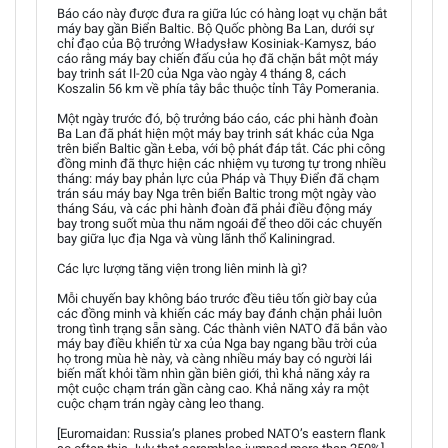
Báo cáo này được đưa ra giữa lúc có hàng loạt vụ chặn bắt
máy bay gần Biển Baltic. Bộ Quốc phòng Ba Lan, dưới sự
chỉ đạo của Bộ trưởng Władysław Kosiniak-Kamysz, báo
cáo rằng máy bay chiến đấu của họ đã chặn bắt một máy
bay trinh sát Il-20 của Nga vào ngày 4 tháng 8, cách
Koszalin 56 km về phía tây bắc thuộc tỉnh Tây Pomerania.
Một ngày trước đó, bộ trưởng báo cáo, các phi hành đoàn
Ba Lan đã phát hiện một máy bay trinh sát khác của Nga
trên biển Baltic gần Łeba, với bộ phát đáp tắt. Các phi công
đồng minh đã thực hiện các nhiệm vụ tương tự trong nhiều
tháng: máy bay phản lực của Pháp và Thụy Điển đã chạm
trán sáu máy bay Nga trên biển Baltic trong một ngày vào
tháng Sáu, và các phi hành đoàn đã phải điều động máy
bay trong suốt mùa thu năm ngoái để theo dõi các chuyến
bay giữa lục địa Nga và vùng lãnh thổ Kaliningrad.
Các lực lượng tăng viện trong liên minh là gì?
Mỗi chuyến bay không báo trước đều tiêu tốn giờ bay của
các đồng minh và khiến các máy bay đánh chặn phải luôn
trong tình trạng sẵn sàng. Các thành viên NATO đã bắn vào
máy bay điều khiển từ xa của Nga bay ngang bầu trời của
họ trong mùa hè này, và càng nhiều máy bay có người lái
biến mất khỏi tầm nhìn gần biên giới, thì khả năng xảy ra
một cuộc chạm trán gần càng cao. Khả năng xảy ra một
cuộc chạm trán ngày càng leo thang.
[Euromaidan: Russia’s planes probed NATO’s eastern flank