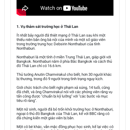
1. Vụ thảm sát trường học ở Thái Lan
Ít nhất bảy người đã thiệt mạng ở Thái Lan sau khi một
thiếu niên bắn ông bà nội của mình và một số giáo viên
trong trường trung học Debsirin Nonthaburi của tỉnh
Nonthaburi.
Nonthaburi là một tỉnh ở miền Trung Thái Lan, giáp giới với
Bangkok. Nonthaburi nằm ở phía Bắc Bangkok và cách thủ
đô Thái Lan chỉ có 16.6 km.
Thủ tướng Anutin Charnvirakul cho biết, hơn 30 người khác
bị thương, trong đó 9 người trong tình trạng nguy kịch.
Giới chức trách cho biết nghi phạm xả súng, 14 tuổi, cũng
đã chết, và ông Charnvirakul nói với các phóng viên rằng vụ
tấn công được "chuẩn bị kỹ lưỡng" với "các bước và mục
tiêu rõ ràng".
Một nữ sinh, người đã bỏ trốn khỏi trường học ở Nonthaburi,
ngoại ô thủ đô Bangkok của Thái Lan, kể với BBC rằng cô
đã chứng kiến một giáo viên bị bắn.
Một cô bé khác, vẫn mặc đồng phục học sinh, kể lại việc cô