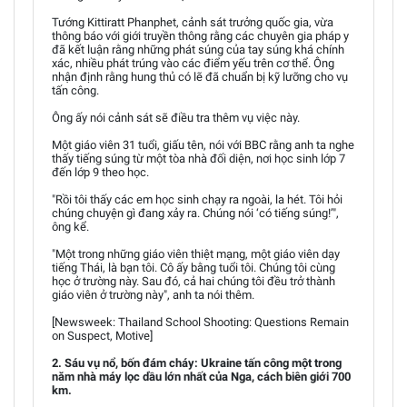
Tướng Kittiratt Phanphet, cảnh sát trưởng quốc gia, vừa
thông báo với giới truyền thông rằng các chuyên gia pháp y
đã kết luận rằng những phát súng của tay súng khá chính
xác, nhiều phát trúng vào các điểm yếu trên cơ thể. Ông
nhận định rằng hung thủ có lẽ đã chuẩn bị kỹ lưỡng cho vụ
tấn công.
Ông ấy nói cảnh sát sẽ điều tra thêm vụ việc này.
Một giáo viên 31 tuổi, giấu tên, nói với BBC rằng anh ta nghe
thấy tiếng súng từ một tòa nhà đối diện, nơi học sinh lớp 7
đến lớp 9 theo học.
"Rồi tôi thấy các em học sinh chạy ra ngoài, la hét. Tôi hỏi
chúng chuyện gì đang xảy ra. Chúng nói ‘có tiếng súng!’",
ông kể.
"Một trong những giáo viên thiệt mạng, một giáo viên dạy
tiếng Thái, là bạn tôi. Cô ấy bằng tuổi tôi. Chúng tôi cùng
học ở trường này. Sau đó, cả hai chúng tôi đều trở thành
giáo viên ở trường này", anh ta nói thêm.
[Newsweek: Thailand School Shooting: Questions Remain
on Suspect, Motive]
2. Sáu vụ nổ, bốn đám cháy: Ukraine tấn công một trong
năm nhà máy lọc dầu lớn nhất của Nga, cách biên giới 700
km.