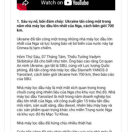
1. Sáu vụ nổ, bốn đám cháy: Ukraine tấn công một trong
năm nhà máy lọc dầu lớn nhất của Nga, cách biên giới 700
km.
Ukraine đã tấn công một trong những nhà máy lọc dầu lớn
nhất của Nga và lực lượng bảo vệ bờ biển của nước này tại
Crimea bị tạm chiếm.
Hôm Thứ Sáu, 07 Tháng Tám, Thiếu Tướng Vadym
Skibitskyi đã cho biết như trên. Ông báo cáo rằng Cơ quan
An ninh Ukraine, gọi tắt là SBU, cùng với Lực lượng Quốc
phòng, đã tấn công nhà máy lọc dầu Slavneft-YANOS ở
Yaroslavl, cách biên giới Ukraine hơn 700 km, theo báo cáo
của SBU.
Nhà máy lọc dầu này là một mắt xích quan trọng trong
chuỗi cung ứng nhiên liệu của Nga cho khu vực thủ đô. Nhà
máy lọc dầu Yaroslavl là một trong năm doanh nghiệp lọc
dầu lớn nhất của Nga, với công suất gần 15 triệu tấn dầu
mỗi năm, sản xuất xăng, dầu diesel, nhiên liệu máy bay và
các sản phẩm quan trọng khác cho miền Trung nước Nga
và khu vực đô thị Mạc Tư Khoa.
Nhà máy lọc dầu đã hứng chịu nhiều thiệt hại.
Cuộc tấn công đã gây cháy nhiều khu vực của nhà máy. Ít