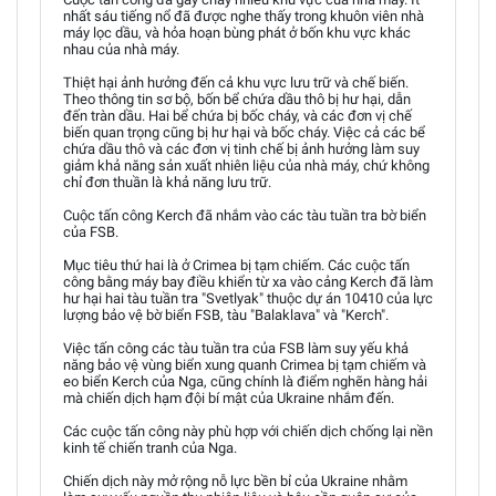
nhất sáu tiếng nổ đã được nghe thấy trong khuôn viên nhà
máy lọc dầu, và hỏa hoạn bùng phát ở bốn khu vực khác
nhau của nhà máy.
Thiệt hại ảnh hưởng đến cả khu vực lưu trữ và chế biến.
Theo thông tin sơ bộ, bốn bể chứa dầu thô bị hư hại, dẫn
đến tràn dầu. Hai bể chứa bị bốc cháy, và các đơn vị chế
biến quan trọng cũng bị hư hại và bốc cháy. Việc cả các bể
chứa dầu thô và các đơn vị tinh chế bị ảnh hưởng làm suy
giảm khả năng sản xuất nhiên liệu của nhà máy, chứ không
chỉ đơn thuần là khả năng lưu trữ.
Cuộc tấn công Kerch đã nhắm vào các tàu tuần tra bờ biển
của FSB.
Mục tiêu thứ hai là ở Crimea bị tạm chiếm. Các cuộc tấn
công bằng máy bay điều khiển từ xa vào cảng Kerch đã làm
hư hại hai tàu tuần tra "Svetlyak" thuộc dự án 10410 của lực
lượng bảo vệ bờ biển FSB, tàu "Balaklava" và "Kerch".
Việc tấn công các tàu tuần tra của FSB làm suy yếu khả
năng bảo vệ vùng biển xung quanh Crimea bị tạm chiếm và
eo biển Kerch của Nga, cũng chính là điểm nghẽn hàng hải
mà chiến dịch hạm đội bí mật của Ukraine nhắm đến.
Các cuộc tấn công này phù hợp với chiến dịch chống lại nền
kinh tế chiến tranh của Nga.
Chiến dịch này mở rộng nỗ lực bền bỉ của Ukraine nhằm