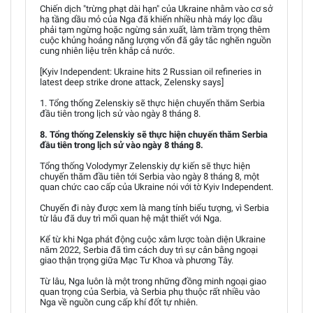
Chiến dịch "trừng phạt dài hạn" của Ukraine nhằm vào cơ sở
hạ tầng dầu mỏ của Nga đã khiến nhiều nhà máy lọc dầu
phải tạm ngừng hoặc ngừng sản xuất, làm trầm trọng thêm
cuộc khủng hoảng năng lượng vốn đã gây tắc nghẽn nguồn
cung nhiên liệu trên khắp cả nước.
[Kyiv Independent: Ukraine hits 2 Russian oil refineries in
latest deep strike drone attack, Zelensky says]
1. Tổng thống Zelenskiy sẽ thực hiện chuyến thăm Serbia
đầu tiên trong lịch sử vào ngày 8 tháng 8.
8. Tổng thống Zelenskiy sẽ thực hiện chuyến thăm Serbia
đầu tiên trong lịch sử vào ngày 8 tháng 8.
Tổng thống Volodymyr Zelenskiy dự kiến sẽ thực hiện
chuyến thăm đầu tiên tới Serbia vào ngày 8 tháng 8, một
quan chức cao cấp của Ukraine nói với tờ Kyiv Independent.
Chuyến đi này được xem là mang tính biểu tượng, vì Serbia
từ lâu đã duy trì mối quan hệ mật thiết với Nga.
Kể từ khi Nga phát động cuộc xâm lược toàn diện Ukraine
năm 2022, Serbia đã tìm cách duy trì sự cân bằng ngoại
giao thận trọng giữa Mạc Tư Khoa và phương Tây.
Từ lâu, Nga luôn là một trong những đồng minh ngoại giao
quan trọng của Serbia, và Serbia phụ thuộc rất nhiều vào
Nga về nguồn cung cấp khí đốt tự nhiên.