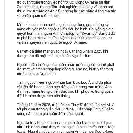
trò quan trọng trong việc hỗ trợ lực lượng Ukraine tại tỉnh
Zaporizhzhia, mang đến kinh nghiệm quân sự và cảnh sát
thu được từ việc chiến đấu chống lại các băng đảng ma túy
và phiến quân ở Colombia.
Một số quân nhân nước ngoài cũng đóng góp những kỹ
năng chuyên môn ngoài chiến đấu bộ binh. Chuyên gia giải
quyết bom mìn người Anh Christopher "Swampy" Garrett đã
rà phá bom mìn và huấn luyện hơn 2.000 binh sĩ, cảnh sát
và tình nguyện viên quốc tế người Ukraine.
Garrett đã thiệt mạng vào ngày 6 tháng 5 năm 2025 khi
đang tháo dỡ một thiết bị nổ của Nga ở Izium.
Ngoài chiến trường, các quân nhân nước ngoài có thể phải
đối mặt với tranh chấp hợp đồng ở Ukraine, bị truy tố trong
nước hoặc bị Nga bỏ tù.
Tình nguyện viên người Phần Lan Đức Lêô Åland đã phải
vật lộn để hoàn thành hợp đồng sáu tháng của mình. Anh
đã thiệt mạng trong chiến đấu sau khi phục vụ trong quân
đội Ukraine được hơn bốn tháng.
Tháng 12 năm 2025, một tòa án Thụy Sĩ đã kết án Avi M. vì
tội phục vụ trong quân đội Ukraine. Luật pháp Thụy Sĩ cấm
công dân tham gia quân đội nước ngoài.
Nga đã truy tố các thành viên quân đội Ukraine bị bắt giữ
như lính đánh thuê thay vì coi họ là tù binh chiến tranh. Một
tòa án Nga đã kết án binh sĩ người Anh James Scott Rees