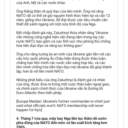
của Anh, Mỹ và các nước khác.
Ông thẳng thắn về quỹ đạo của liên minh. Ông nói rằng
NATO rất có thể sẽ giữ nguyên hình thức hiện tại và cần 12
năm, giống như Ukraine, để đạt được các tiêu chuẩn cần
thiết để sánh ngang với một nửa trình độ của Nga.
Bất chấp đánh giá này, Zaluzhnyi thừa nhận rằng "Ukraine
cần những công nghệ hiện vẫn đang nằm trong tay các
nước NATO, bao gồm cả các lĩnh vực như phòng thủ chống
hỏa tiễn đạn đạo và năng lực không gian."
Ông cho rằng tương lai an ninh của Ukraine gắn liền với các
cấu trúc quốc phòng Âu Châu hiện đang được thảo luận,
chẳng hạn liên minh các nước sẵn sàng hợp tác, và các
liên minh chống hỏa tiễn đạn đạo mà Ukraine đã giúp thành
lập, hơn là với liên minh NATO.
Những phát biểu của ông Zaluzhnyi là đánh giá cá nhân
của ông, được đưa ra trong một cuộc thảo luận ngoại giao,
và chính sách chính thức của Ukraine vẫn là đường lối
Euro-Atlantic theo hiến pháp.
[Europe Maidan: Ukraine’s former commander-in-chief just
said what officials won’t: NATO membership will never
happen for Kyiv]
4. Tháng 7 vừa qua, máy bay Nga liên tục thăm dò sườn
phía đông của NATO đến mức số lần xuất kích tăng hơn
250%.