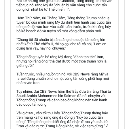
Bất kể những chế giễu của Ghalibaf, Tổng thống Trump vẫn
tiếp tục nói rằng Mỹ đã "chuẩn bị sẵn sàng cho cuộc tấn
công lớn nhất kể từ Thế chiến II".
Hôm Thứ Năm, 06 Tháng Tám, Tổng thống Trump nhắc lại
tuyên bố của mình rằng Mỹ dự định tiến hành các cuộc tấn
công dữ dội vào Iran vào cuối tuần trước, trước khi ông hủy
bỏ kế hoạch đó và tuyên bố một vòng đàm phán mới.
"Chúng tôi đã chuẩn bị sẵn sàng cho cuộc tấn công lớn
nhất kể từ Thế chiến II, rồi họ gọi cho tôi và nói, ‘Làm ơn
đừng làm vậy, hãy nói chuyện,'"
Tổng thống tuyên bố rằng Mỹ đang "đánh tan tác" Iran,
nhưng nói rằng ông "thà đạt được một thỏa thuận hơn là
giết người."
Tuần trước, nhiều nguồn tin nói với CBS News rằng Mỹ và
Israel đang chuẩn bị cho một vòng tấn công phối hợp mới
nhằm vào Iran.
Tuy nhiên, đài CBS News hôm thứ Bảy đưa tin rằng Thái tử
Saudi Arabia Mohammed bin Salman đã nói chuyện với
Tổng thống Trump và cảnh báo ông không nên tiến hành
các cuộc tấn công.
Vài giờ sau, vào tối thứ Bảy, Tổng thống Trump thông báo
trên mạng xã hội rằng ông đã đồng ý "hủy bỏ cuộc tấn
công". Tổng thống cho biết ông đã nhận được yêu cầu từ
"Iran và các nước Trung Đông khác, về việc tạm dừng " vì