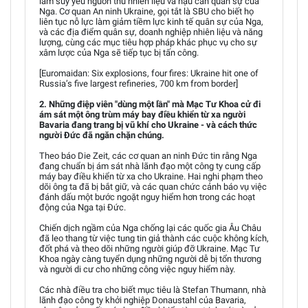
làm suy yếu nguồn thu nhiên liệu và hậu cần quân sự của
Nga. Cơ quan An ninh Ukraine, gọi tắt là SBU cho biết họ
liên tục nỗ lực làm giảm tiềm lực kinh tế quân sự của Nga,
và các địa điểm quân sự, doanh nghiệp nhiên liệu và năng
lượng, cùng các mục tiêu hợp pháp khác phục vụ cho sự
xâm lược của Nga sẽ tiếp tục bị tấn công.
[Euromaidan: Six explosions, four fires: Ukraine hit one of
Russia’s five largest refineries, 700 km from border]
2. Những điệp viên "dùng một lần" mà Mạc Tư Khoa cử đi
ám sát một ông trùm máy bay điều khiển từ xa người
Bavaria đang trang bị vũ khí cho Ukraine - và cách thức
người Đức đã ngăn chặn chúng.
Theo báo Die Zeit, các cơ quan an ninh Đức tin rằng Nga
đang chuẩn bị ám sát nhà lãnh đạo một công ty cung cấp
máy bay điều khiển từ xa cho Ukraine. Hai nghi phạm theo
dõi ông ta đã bị bắt giữ, và các quan chức cảnh báo vụ việc
đánh dấu một bước ngoặt nguy hiểm hơn trong các hoạt
động của Nga tại Đức.
Chiến dịch ngầm của Nga chống lại các quốc gia Âu Châu
đã leo thang từ việc tung tin giả thành các cuộc không kích,
đốt phá và theo dõi những người giúp đỡ Ukraine. Mạc Tư
Khoa ngày càng tuyển dụng những người dễ bị tổn thương
và người di cư cho những công việc nguy hiểm này.
Các nhà điều tra cho biết mục tiêu là Stefan Thumann, nhà
lãnh đạo công ty khởi nghiệp Donaustahl của Bavaria,