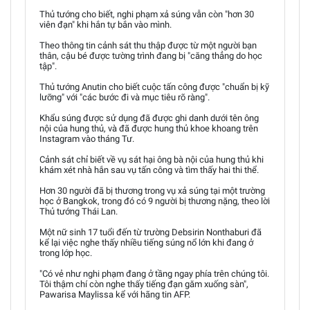
Thủ tướng cho biết, nghi phạm xả súng vẫn còn "hơn 30
viên đạn" khi hắn tự bắn vào mình.
Theo thông tin cảnh sát thu thập được từ một người bạn
thân, cậu bé được tường trình đang bị "căng thẳng do học
tập".
Thủ tướng Anutin cho biết cuộc tấn công được "chuẩn bị kỹ
lưỡng" với "các bước đi và mục tiêu rõ ràng".
Khẩu súng được sử dụng đã được ghi danh dưới tên ông
nội của hung thủ, và đã được hung thủ khoe khoang trên
Instagram vào tháng Tư.
Cảnh sát chỉ biết về vụ sát hại ông bà nội của hung thủ khi
khám xét nhà hắn sau vụ tấn công và tìm thấy hai thi thể.
Hơn 30 người đã bị thương trong vụ xả súng tại một trường
học ở Bangkok, trong đó có 9 người bị thương nặng, theo lời
Thủ tướng Thái Lan.
Một nữ sinh 17 tuổi đến từ trường Debsirin Nonthaburi đã
kể lại việc nghe thấy nhiều tiếng súng nổ lớn khi đang ở
trong lớp học.
"Có vẻ như nghi phạm đang ở tầng ngay phía trên chúng tôi.
Tôi thậm chí còn nghe thấy tiếng đạn găm xuống sàn",
Pawarisa Maylissa kể với hãng tin AFP.