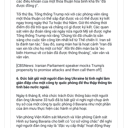
các điều khoản của một thỏa thuận hòa bình khả thi "đã
được đồng ý".
Tối thứ Ba, Tổng thống Trump nói với các phóng viên rằng
một thỏa thuận có thể sắp đạt được và có thể được ký kết
ngay trong ngày thứ Tư hoặc thứ Năm. Giờ thì những thời
điểm đó đã trôi qua và chẳng có gì được ký kết. Các quan
sát viên dự đoán rằng vài ngày nữa người Mỹ sẽ được nghe
Tổng thống Trump nói rằng "Chúng tôi đã chuẩn bị sẵn
sàng cho cuộc tấn công lớn nhất kể từ Thế chiến II. Iran sẽ
bị đánh tan tác." Sau đó, sang màn hai là hoạt cảnh "Iran đã
van xin tôi cho họ một cơ hội". Rồi thì đến màn ba là "eo
biển Hormuz về cơ bản đã được thông thoáng", vân vân và
vân vân.
[CBSNews: Iranian Parliament speaker mocks Trump's
propensity to promise attacks and then call them off]
6. Đức bắt giữ một người đàn ông Ukraine bị tình nghi làm
gián điệp cho một công ty quốc phòng để thu thập thông tin
tình báo nước ngoài.
Ngày 6 tháng 8, nhà chức trách Đức thông báo một người
đàn ông Ukraine 33 tuổi đã bị bắt giữ vì nghi ngờ chụp ảnh
trụ sở của một công ty quốc phòng ở Bavaria như một phần
của âm mưu thực hiện các hành vi phá hoại.
Văn phòng Viện Kiểm sát Munich và Văn phòng Cảnh sát
Hình sự bang Bavaria cho biết có "cơ sở vững chắc" để nghi
ngờ người đàn ông này là "đặc vụ cấp thấp" hoạt động thay