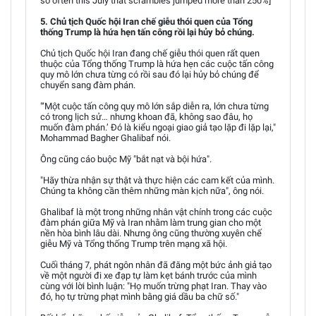
so often this July that scrambles jumped more than 250%]
5. Chủ tịch Quốc hội Iran chế giễu thói quen của Tổng
thống Trump là hứa hẹn tấn công rồi lại hủy bỏ chúng.
Chủ tịch Quốc hội Iran đang chế giễu thói quen rất quen
thuộc của Tổng thống Trump là hứa hẹn các cuộc tấn công
quy mô lớn chưa từng có rồi sau đó lại hủy bỏ chúng để
chuyển sang đàm phán.
"‘Một cuộc tấn công quy mô lớn sắp diễn ra, lớn chưa từng
có trong lịch sử… nhưng khoan đã, không sao đâu, họ
muốn đàm phán.’ Đó là kiểu ngoại giao giả tạo lặp đi lặp lại,"
Mohammad Bagher Ghalibaf nói.
Ông cũng cáo buộc Mỹ "bắt nạt và bội hứa".
"Hãy thừa nhận sự thật và thực hiện các cam kết của mình.
Chúng ta không cần thêm những màn kịch nữa", ông nói.
Ghalibaf là một trong những nhân vật chính trong các cuộc
đàm phán giữa Mỹ và Iran nhằm làm trung gian cho một
nền hòa bình lâu dài. Nhưng ông cũng thường xuyên chế
giễu Mỹ và Tổng thống Trump trên mạng xã hội.
Cuối tháng 7, phát ngôn nhân đã đăng một bức ảnh giả tạo
về một người đi xe đạp tự làm kẹt bánh trước của mình
cùng với lời bình luận: "Họ muốn trừng phạt Iran. Thay vào
đó, họ tự trừng phạt mình bằng giá dầu ba chữ số."