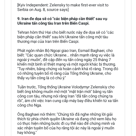
[Kyiv Independent: Zelensky to make first-ever visit to
Serbia on Aug. 8, source says]
9. Iran đe dọa sẽ có "các biện pháp cần thiết" sau vụ
Ukraine tấn công tàu Iran trên Biển Caspi.
Tehran hôm thứ Hai cho biết nước này đe dọa sẽ có "các
biện pháp cần thiết" sau khi Ukraine tấn công một tàu
thương mại của Iran trên Biển Caspi.
Phát ngôn nhân Bộ Ngoại giao Iran, Esmail Baghaei, cho
biết: "Các quan chức Ukraine... nhấn mạnh rằng vụ việc là
ngoài ý muốn", đề cập đến vụ tấn công ngày 25 tháng 7
khiến một binh sĩ thiệt mạng và một người khác bị thương.
"Tuy nhiên, bằng chứng và hoàn cảnh khá rõ ràng. Trong đó
có những tuyên bố rõ ràng của Tổng thống Ukraine, cho
thấy vụ tấn công là có chủ ý."
Tuần trước, Tổng thống Ukraine Volodymyr Zelenskiy cho
biết ông không muốn mở một "mặt trận mới" bằng vụ tấn
công con tàu, nhưng nói rằng Iran "đã tấn công chúng ta
rồi", ám chỉ việc Iran cung cấp máy bay điều khiển từ xa tấn
công cho Nga.
Ông Baghaei nói thêm: "Chúng tôi đã nghe những lời giải
thích từ phía chính quyền Ukraine và đang chờ xem liệu họ
có thực hiện những bước đi cụ thể nào để chứng minh và
xác nhận tuyên bố của họ rằng tội ác này là ngoài ý muốn
hay không."