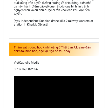
cuối cùng trên tuyến đường hướng về phía đông, biến nhà
ga này thành điểm gặp gỡ quen thuộc của binh lính, tình
nguyện viên và cư dân được di tản khỏi các khu vực tiền
tuyến.
[Kyiv Independent: Russian drone kills 2 railway workers at
station in Kharkiv Oblast]
Thảm sát trường học kinh hoàng ở Thái Lan. Ukraine đánh
chìm tàu tình báo, đặc vụ Nga bỏ tàu chạy
VietCatholic Media
06:37 07/08/2026