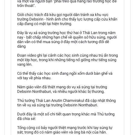
và một vài người bạn "phải trèo qua hàng rào trường học để
trốn thoát".
Giới chức trách đã kêu gọi người dân tránh xa khu vực
trường Debsirin - hình ảnh cho thấy lực lượng cấp cứu khẩn
cấp đang có mặt tại hiện trường.
Đây là vụ xả súng trường học thứ hai ở Thái Lan trong năm
nay - bất chấp những hạn chế về quyền sở hữu súng, người
dân vẫn có thể mua súng ở đây một cách tương đối dễ
dàng
Đoạn video ghi lại cảnh các học sinh cùng nhau trú ẩn trong
một lớp học, trong khi những tiếng nổ giống như tiếng súng
vang lên.
Có thể thấy các học sinh đang ngồi xổm dưới bàn ghế và
với tay về phía nhau.
Năm giáo viên đã thiệt mạng do vụ xả súng tại trường
Debsirin Nonthaburi, và nhiều người khác bị thương.
Thủ tướng Thái Lan Anutin Charnvirakul đã cập nhật thông
tin về vụ xả súng tại trường Debsirin Nonthaburi.
Dưới đây là một số chi tiết quan trọng khác mà Thủ tướng
đã chia sẻ:
Tổng cộng có bảy người thiệt mạng trước khi tay súng tự
sát; trong đó có năm giáo viên và ông bà nội của hắn.