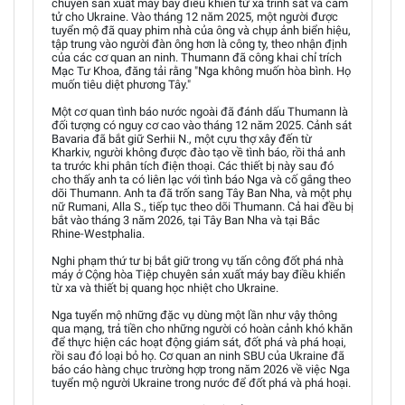
chuyên sản xuất máy bay điều khiển từ xa trinh sát và cảm
tử cho Ukraine. Vào tháng 12 năm 2025, một người được
tuyển mộ đã quay phim nhà của ông và chụp ảnh biển hiệu,
tập trung vào người đàn ông hơn là công ty, theo nhận định
của các cơ quan an ninh. Thumann đã công khai chỉ trích
Mạc Tư Khoa, đăng tải rằng "Nga không muốn hòa bình. Họ
muốn tiêu diệt phương Tây."
Một cơ quan tình báo nước ngoài đã đánh dấu Thumann là
đối tượng có nguy cơ cao vào tháng 12 năm 2025. Cảnh sát
Bavaria đã bắt giữ Serhii N., một cựu thợ xây đến từ
Kharkiv, người không được đào tạo về tình báo, rồi thả anh
ta trước khi phân tích điện thoại. Các thiết bị này sau đó
cho thấy anh ta có liên lạc với tình báo Nga và cố gắng theo
dõi Thumann. Anh ta đã trốn sang Tây Ban Nha, và một phụ
nữ Rumani, Alla S., tiếp tục theo dõi Thumann. Cả hai đều bị
bắt vào tháng 3 năm 2026, tại Tây Ban Nha và tại Bắc
Rhine-Westphalia.
Nghi phạm thứ tư bị bắt giữ trong vụ tấn công đốt phá nhà
máy ở Cộng hòa Tiệp chuyên sản xuất máy bay điều khiển
từ xa và thiết bị quang học nhiệt cho Ukraine.
Nga tuyển mộ những đặc vụ dùng một lần như vậy thông
qua mạng, trả tiền cho những người có hoàn cảnh khó khăn
để thực hiện các hoạt động giám sát, đốt phá và phá hoại,
rồi sau đó loại bỏ họ. Cơ quan an ninh SBU của Ukraine đã
báo cáo hàng chục trường hợp trong năm 2026 về việc Nga
tuyển mộ người Ukraine trong nước để đốt phá và phá hoại.