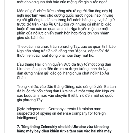
mặt cho cơ quan tình báo của một quốc gia nước ngoài.
Mặc dù giới chức Đức không nêu rõ người đàn ông này bị
nghi ngờ làm việc cho cường quốc nước ngoài nào, nhưng
vụ bắt giữ ông ta diễn ra trong bối cảnh hàng loạt vụ bắt giữ
trước đó trên khắp Âu Châu đối với những cá nhân bị cáo
buộc được các cơ quan an ninh Nga tuyển mộ như một
phần của nỗ lực chiến tranh hỗn hợp rộng lớn hơn nhằm
gieo rắc bất hòa.
Theo các nhà chức trách phương Tây, các cơ quan tình báo
Nga sẵn sàng trả tiền dễ dàng cho "đặc vụ cấp thấp" để
thực hiện các hoạt động phá hoại thay mặt họ.
Đầu tháng Hai, chính quyền Đức đã truy tố một công dân
Ukraine liên quan đến âm mưu được tường trình do Nga
dàn dựng nhằm gửi các gói hàng chứa chất nổ khắp Âu
Châu.
Trong khi đó, vào đầu tháng Giêng, các công tố viên Ba Lan
đã buộc tội bốn công dân Ukraine và một công dân Nga với
cáo buộc âm mưu vận chuyển thiết bị nổ đến một số quốc
gia phương Tây.
[Kyiv Independent: Germany arrests Ukrainian man
suspected of spying on defense company for foreign
intelligence]
7. Tổng thống Zelenskiy cho biết Ukraine vừa tấn công
bằng máy bay điều khiển từ xa tầm sâu vào hai nhà máy