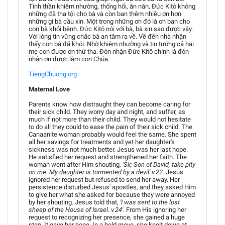
Tinh thần khiêm nhường, thống hối, ăn năn, Đức Kitô không
những đã tha tội cho bà và còn ban thêm nhiều ơn hơn
những gì bà cầu xin. Một trong những ơn đó là ơn ban cho
con bà khỏi bệnh. Đức Kitô nói với bà, bà xin sao được vậy.
Với lòng tin vững chắc bà an tâm ra về. Về đến nhà nhận
thấy con bà đã khỏi. Nhờ khiêm nhường và tin tưởng cả hai
mẹ con được ơn thứ tha. Đón nhận Đức Kitô chính là đón
nhận ơn được làm con Chúa.
TiengChuong.org
Maternal Love
Parents know how distraught they can become caring for
their sick child. They worry day and night, and suffer, as
much if not more than their child. They would not hesitate
to do all they could to ease the pain of their sick child. The
Canaanite woman probably would feel the same. She spent
all her savings for treatments and yet her daughter's
sickness was not much better. Jesus was her last hope.
He satisfied her request and strengthened her faith. The
woman went after Him shouting,
'Sir, Son of David, take pity
on me. My daughter is tormented by a devil' v.22.
Jesus
ignored her request but refused to send her away. Her
persistence disturbed Jesus' apostles, and they asked Him
to give her what she asked for because they were annoyed
by her shouting. Jesus told that,
'I was sent to the lost
sheep of the House of Israel. v.24'.
From His ignoring her
request to recognizing her presence, she gained a huge
step. It gave her hope. In a bold move, she knelt down at