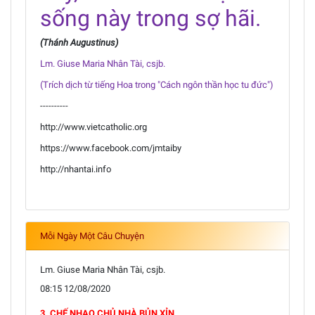
sống này trong sợ hãi.
(Thánh Augustinus)
Lm. Giuse Maria Nhân Tài, csjb.
(Trích dịch từ tiếng Hoa trong "Cách ngôn thần học tu đức")
----------
http://www.vietcatholic.org
https://www.facebook.com/jmtaiby
http://nhantai.info
Mỗi Ngày Một Câu Chuyện
Lm. Giuse Maria Nhân Tài, csjb.
08:15 12/08/2020
3. CHẾ NHẠO CHỦ NHÀ BỦN XỈN