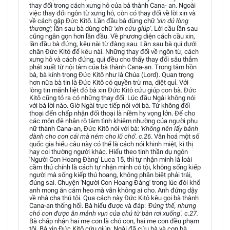
thay đổi trong cách xưng hô của bà thành Cana- an. Ngoài
việc thay đổi ngôn từ xưng hô, còn có thay đổi về lời xin và
về cách gặp Đức Kitô. Lần đầu bà dùng chữ
'xin dủ lòng
thương';
lần sau bà dùng chữ
'xin cứu giúp'
. Lời cầu lần sau
cũng ngắn gọn hơn lần đầu. Về phương diện cách cầu xin,
lần đầu bà đứng, kêu nài từ đàng sau. Lần sau bà quì dưới
chân Đức Kitô để kêu nài. Những thay đổi về ngôn từ, cách
xưng hô và cách đứng, quì đều cho thấy thay đổi sâu thẳm
phát xuất từ nội tâm của bà thành Cana-an. Trong tâm hồn
bà, bà kính trọng Đức Kitô như là Chúa (Lord). Quan trọng
hơn nữa bà tin là Đức Kitô có quyền trừ ma, diệt quỉ. Với
lòng tin mãnh liệt đó bà xin Đức Kitô cứu giúp con bà. Đức
Kitô cũng tỏ ra có những thay đổi. Lúc đầu Ngài không nói
với bà lời nào. Giờ Ngài trực tiếp nói với bà. Từ không đối
thoại đến chấp nhận đối thoại là niềm hy vọng lớn. Để cho
các môn đệ nhận rõ tâm tình khiêm nhường của người phụ
nữ thành Cana-an, Đức Kitô nói với bà:
'Không nên lấy bánh
dành cho con cái mà ném cho lũ chó'. c.26
. Văn hoá một số
quốc gia hiểu câu này có thể là cách nói khinh miệt, kì thị
hay coi thường người khác. Hiểu theo tinh thần dụ ngôn
'Người Con Hoang Đàng' Luca 15, thì tự nhận mình là loài
cầm thú chính là cách tự nhận mình có tội, không sống kiếp
người mà sống kiếp thú hoang, không phân biệt phải trái,
đúng sai. Chuyện 'Người Con Hoang Đàng' trong lúc đói khổ
anh mong ăn cám heo mà vẫn không ai cho. Anh đứng dậy
về nhà cha thú tội. Qua cách này Đức Kitô kêu gọi bà thành
Cana-an thống hối. Bà hiểu được và đáp:
'Đúng thế, nhưng
chó con được ăn mảnh vụn của chủ từ bàn rơi xuống'. c.27.
Bà chấp nhận hai mẹ con là chó con, hai mẹ con đều phạm
tội. Bà xin Đức Kitô cứu giúp. Ngài đã cứu bà và con bà.