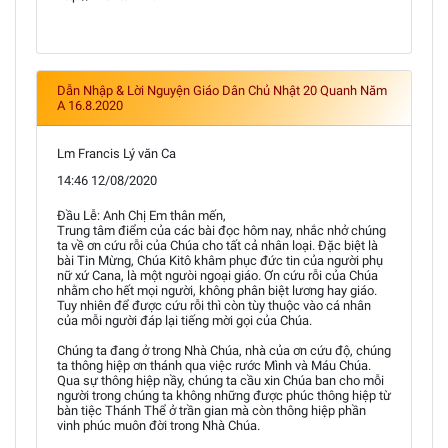
Dẫn Nhập & Lời Nguyện Giáo Dân Chủ Nhật 20 Quanh Năm
A 16.8.2020
Lm Francis Lý văn Ca
14:46 12/08/2020
Đầu Lễ: Anh Chị Em thân mến,
Trung tâm điểm của các bài đọc hôm nay, nhắc nhở chúng
ta về ơn cứu rỗi của Chúa cho tất cả nhân loại. Đặc biệt là
bài Tin Mừng, Chúa Kitô khâm phục đức tin của người phụ
nữ xứ Cana, là một ngưòi ngoại giáo. Ơn cứu rỗi của Chúa
nhằm cho hết mọi người, không phân biệt lương hay giáo.
Tuy nhiên để được cứu rỗi thì còn tùy thuộc vào cá nhân
của mỗi người đáp lại tiếng mời gọi của Chúa.
Chúng ta đang ở trong Nhà Chúa, nhà của ơn cứu độ, chúng
ta thông hiệp ơn thánh qua việc rước Mình và Máu Chúa.
Qua sự thông hiệp nầy, chúng ta cầu xin Chúa ban cho mỗi
người trong chúng ta không những được phúc thông hiệp từ
bàn tiệc Thánh Thể ở trần gian mà còn thông hiệp phần
vinh phúc muôn đời trong Nhà Chúa.