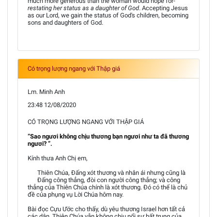
much more generous than the woman would hope for-
restating her status as a daughter of God
. Accepting Jesus
as our Lord, we gain the status of God's children, becoming
sons and daughters of God.
Có trọng lượng ngang với Thập giá
Lm. Minh Anh
23:48 12/08/2020
CÓ TRỌNG LƯỢNG NGANG VỚI THẬP GIÁ
“Sao ngươi không chịu thương bạn ngươi như ta đã thương
ngươi? ”.
Kính thưa Anh Chị em,
Thiên Chúa, Đấng xót thương và nhân ái nhưng cũng là
Đấng công thẳng, đòi con người công thẳng; và công
thẳng của Thiên Chúa chính là xót thương. Đó có thể là chủ
đề của phụng vụ Lời Chúa hôm nay.
Bài đọc Cựu Ước cho thấy, dù yêu thương Israel hơn tất cả
các dân, Thiên Chúa vẫn không chịu nổi sự bất trung của