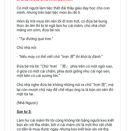
Có một người làm tiệc thết đãi thầy giáo dạy học cho con
mình, nhưng trên bàn tiệc món ăn rất ít.
Hôm ấy trời mưa lớn nên lối đi trơn trợt, có đứa bé bưng
thức ăn lên thì bị té ngã làm hư cái mâm, chủ nhà chửi
mắng om sòm, đứa bé nói:
- “Tại đường quá trơn.”
Chủ nhà nói:
- “Nếu mày có thể viết chữ “trơn 滑” thì khỏi bị đánh.”
Đứa bé trả lời: “Chữ ‘trơn’ 『滑』 phía trên có một ngôi sao,
ở giữa có một cái chấm, phía dưới giống như cái ngó sen,
một bên có cái xương lớn.”
Chủ nhà nghe đứa bé không những nói ra chữ “trơn 滑”, mà
lại còn mượn chữ này để chế nhạo ông ta là bủn xỉn nên đỏ
mặt tía tai.
(Nhã Ngược)
Suy tư 3:
Làm hư cái mâm thì tội cũng không lớn bằng người keo kiết
bủn xỉn với tha nhân, bởi vì cái mâm chỉ là một thứ vật chất
có tiền là mua được ngay, nhưng keo kiết bủn xỉn với tha