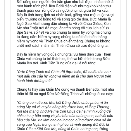
Đời sống con người trên trần gian như bài đọc I nhắc nhở là
một hành trình phải liên lỉ đối diện với những khó khăn thử
thách giữa con rồng đỏ và người phụ nữ, giữa tốt và xấu.
Đây là tình trạng lịch sử nhân loại, giống như một cuộc vượt
biển, thường có bóng tối và sóng gió đe dọa. Đức Maria là
Ngôi Sao Mai hướng dẫn chúng ta về với Chúa Giêsu, Con
Mẹ như “mặt trời đã mọc lên trên bóng tối của lịch sử” (x.
Spe Salvi, số 49) và cho chúng ta niềm hy vọng mà chúng
ta đang cần: Niềm hy vọng chúng ta có thể chiến thắng;
niềm hy vọng về Thiên Chúa chiến thắng. Chúng ta không
chết một cách mãi mãi: Thiên Chúa sẽ cứu độ chúng ta.
Đây là niềm hy vọng của chúng ta: Sự hiện diện của Thiên
Chúa với chúng ta trở thành cụ thể và hữu hình trong Đức
Maria lên trời. Kinh Tiền Tụng của đại lễ nói rằng:
“Đức Đồng Trinh mà Chúa đã thực hiện, đã chiếu tỏa như
một dấu chỉ của hy vọng và niềm an ủi cho dân Người trên
hành trình dương thế
.”
Chúng ta hãy cầu khẩn Mẹ cùng với thánh Bênađô, một nhà
thần bí đã ca ngợi Đức Nữ Đồng Trinh với những lời ca này:
“Chúng con cầu xin Mẹ, hỡi Đấng được chúc phúc, vì ân
sủng Mẹ có và quyền năng Mẹ được ban, vì lòng Thương
Xót Mẹ mang, nhờ Mẹ mà Con Chúa đã hạ mình xuống để
chia sẻ sự bần cùng và yếu hèn của chúng con, nhờ lời cầu
bầu của Mẹ, xin làm cho chúng con cũng được chia sẻ ân
sủng của Ngài, trong hạnh phúc và vinh quang đời đời, là
Chúa Giêsu Kitô Con Mẹ, cũng là Chúa chúng con, Đấng