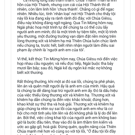
cả những lũng sâu thăm thẳm. Chúa Thánh Thần là linh
hồn của Hội Thánh, nhưng con cái của Hội Thánh thì dĩ
nhiên, còn lắm linh hồn ‘chưa thánh’. Chẳng có gì để ngạc
nhiên. Nhiều lúc, tính ‘nhân loại’ nơi Hội Thánh cho thấy tội
này lỗi kia đang xảy ra rành rành đó đây; với Chúa Giêsu,
điều này không đáng ngỡ ngàng. Qua Tin Mừng hôm nay,
Ngài phác hoạ một trình tự để chúng ta có thể cứu lấy
người anh em mình; đó là một trình tự tiệm tiến, một lộ trình
yêu thương, một đường trường vạn dặm đặt nền móng trên
lòng thương xót và khiêm hạ mà Thiên Chúa luôn chúc lành
nếu chúng ta, trước hết, biết nhìn nhận người làm điều sai
phạm ấy chính là ‘người anh em của tôi’.
Vì thế, kết thúc Tin Mừng hôm nay, Chúa Giêsu nói đến việc
họp nhau cầu nguyện; và nếu đọc tiếp, Ngài buộc tha bảy
mươi lần bảy; sau đó, Ngài kể dụ ngôn kẻ mắc nợ không
biết xót thương.
Rất thông thường, khi một ai đó sai lỗi, chúng ta phê phán,
lên án và quên mất người ấy là anh em của mình. Hậu quả
là chúng ta dễ dàng loại trừ người anh em ấy. Đó là dấu hiệu
của việc thiếu lòng thương xót và khiêm hạ. Thương xót và
khiêm hạ dẫn chúng ta đến việc khắc khoải; đúng hơn,
khao khát sự thứ tha và hoà giải. Thương xót và khiêm hạ
giúp chúng ta nhìn sự sai lỗi của người anh em như là cơ
hội cho một tình yêu lớn lên và đó không phải là lý do để lên
án. Bởi thế, việc công khai tội của người anh em không bao
giờ là bước đầu tiên, thay vào đó là âm thầm tìm kiếm và
ước ao gặp gỡ, hoà giải. Đừng quên, quyền năng của Thiên
Chúa mạnh mẽ hơn vô cùng so với tội lỗi, “Ở đâu tội lỗi đầy