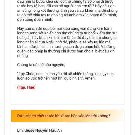
đầu như là bước khởi sự; có thể chúng ta sợ phải đi bước
trước hay tệ hơn, đã xoá sổ người anh em rồi? Hãy cầu xin
ân sủng, lòng xót thương, tình yêu và sự khiêm hạ để chúng
ta có thể chìa tay ra cho người anh em xúc phạm đến mình,
đến cộng đoàn mình.
Hãy cầu xin để dẹp bỏ mọi kiêu căng vốn đang kìm hãm
lòng thương xót khiến con tim chúng ta từ chối kiếm tìm sự
hoà giải; hãy khẩn xin trái tim Chúa đổ đầy trái tim chúng ta
lòng nhân ái của Ngài, nhờ đó, phép lạ sẽ xảy ra; lúc mà
bình an được tái sinh, tương quan được phục hồi. Và đừng
quên, các phép lạ thường chỉ được ban cho ai biết cầu xin
chúng.
Chúng ta có thể cầu nguyện,
“Lạy Chúa, con tin tình yêu rồi sẽ chiến thắng, xin dạy con
luôn ao ước trở nên một khí cụ bình an”, Amen.
(Tgp. Huế)
Đức Mẹ có chết trước khi được hồn xác lên trời không?
Lm. Giuse Nguyễn Hữu An