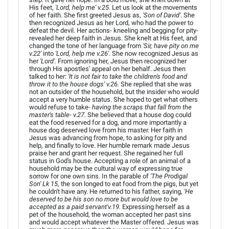
His feet,
'Lord, help me' v.25
. Let us look at the movements
of her faith. She first greeted Jesus as,
'Son of David'
. She
then recognized Jesus as her Lord, who had the power to
defeat the devil. Her actions- kneeling and begging for pity-
revealed her deep faith in Jesus. She knelt at His feet, and
changed the tone of her language from
'Sir, have pity on me
v.22'
into
'Lord, help me v.26'
. She now recognized Jesus as
her
'Lord'.
From ignoring her, Jesus then recognized her
through His apostles' appeal on her behalf. Jesus then
talked to her:
'It is not fair to take the children's food and
throw it to the house dogs' v.26.
She replied that she was
not an outsider of the household, but the insider who would
accept a very humble status. She hoped to get what others
would refuse to take-
having the scraps that fall from the
master's table- v.27.
She believed that a house dog could
eat the food reserved for a dog, and more importantly a
house dog deserved love from his master. Her faith in
Jesus was advancing from hope, to asking for pity and
help, and finally to love. Her humble remark made Jesus
praise her and grant her request. She regained her full
status in God's house. Accepting a role of an animal of a
household may be the cultural way of expressing true
sorrow for one own sins. In the parable of
'The Prodigal
Son' Lk 15
, the son longed to eat food from the pigs, but yet
he couldn't have any. He returned to his father, saying,
'He
deserved to be his son no more but would love to be
accepted as a paid servant'v.19.
Expressing herself as a
pet of the household, the woman accepted her past sins
and would accept whatever the Master offered. Jesus was