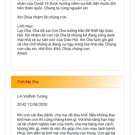
nhân của Covid-19 được hưởng niềm vui bất diệt muôn đời
trên thiên quốc. Chúng ta cùng nguyện xin
Xin Chúa nhậm lời chúng con.
Linh mục:
Lạy Cha, Cha đã sai Con Cha xuống trần để thiết lập Giáo
Hội. Xin nhậm lời con cái Cha là những kẻ đang sống dưới
mái nhà và sự săn sóc của Giáo Hội. Xin Cha luôn gìn giữ
và che chở những ai đang cư ngụ trong tòa nhà nầy. Chúng
con cầu xin, nhờ Đức Kitô, Chúa chúng con.
Amen.
Tình Mẹ Cha
Lm Vũđình Tường
20:42 12/08/2020
Khi con cái đau bệnh, cha mẹ rất đau khổ. Nếu không đau
khổ hơn con thì cũng chẳng kém gì. Với khả năng hạn hẹp
và tài chánh nghèo nàn của mình, cha mẹ bằng mọi cách,
không tiếc gì, miễn là việc đó giúp cho con mau lành bệnh.
Phúc Âm diễn tả tình mẹ cha thương con trong. Con gái bà