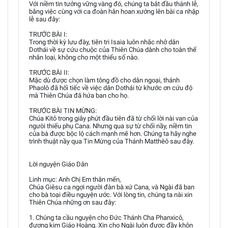
Với niềm tin tưởng vững vàng đó, chúng ta bắt đầu thánh lễ,
bằng việc cùng với ca đoàn hân hoan xướng lên bài ca nhập
lễ sau đây:
TRƯỚC BÀI I:
Trong thời kỳ lưu đày, tiên tri Isaia luôn nhắc nhở dân
Dothái về sự cứu chuộc của Thiên Chúa dành cho toàn thể
nhân loại, không cho một thiểu số nào.
TRƯỚC BÀI II:
Mặc dù được chọn làm tông đồ cho dân ngoại, thánh
Phaolô đã hối tiếc về việc dân Dothái từ khước ơn cứu độ
mà Thiên Chúa đã hứa ban cho họ.
TRƯỚC BÀI TIN MỪNG:
Chúa Kitô trong giây phút đầu tiên đã từ chối lời nài van của
ngưòi thiếu phụ Cana. Nhưng qua sự từ chối nầy, niềm tin
của bà được bộc lộ cách mạnh mẽ hơn. Chúng ta hãy nghe
trình thuật nầy qua Tin Mừng của Thánh Matthêô sau đây.
Lời nguyện Giáo Dân
Linh mục: Anh Chị Em thân mến,
Chúa Giêsu ca ngợi người đàn bà xứ Cana, và Ngài đã ban
cho bà toại điều nguyện ước. Với lòng tin, chúng ta nài xin
Thiên Chúa những ơn sau đây:
1. Chúng ta cầu nguyện cho Đức Thánh Cha Phanxicô,
đương kim Giáo Hoàng. Xin cho Ngài luôn được đầy khôn