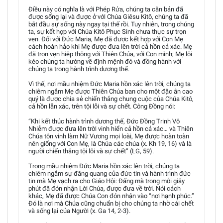
Điều này có nghĩa là với Phép Rửa, chúng ta căn bản đã
được sống lại và được ở với Chúa Giêsu Kitô, chúng ta đã
bắt đầu sự sống này ngay tại thế rồi. Tuy nhiên, trong chúng
ta, sự kết hợp với Chúa Kitô Phục Sinh chưa thực sự trọn
vẹn. Đối với Đức Maria, Mẹ đã được kết hợp với Con Mẹ
cách hoàn hảo khi Mẹ được đưa lên trời cả hồn cả xác. Mẹ
đã trọn vẹn hiệp thông với Thiên Chúa, với Con mình; Mẹ lôi
kéo chúng ta hướng về định mệnh đó và đồng hành với
chúng ta trong hành trình dương thế.
Vì thế, nơi mầu nhiệm Đức Maria hồn xác lên trời, chúng ta
chiêm ngắm Mẹ được Thiên Chúa ban cho một đặc ân cao
quý là được chia sẻ chiến thắng chung cuộc của Chúa Kitô,
cả hồn lẫn xác, trên tội lỗi và sự chết. Công Đồng nói:
“Khi kết thúc hành trình dương thế, Đức Đồng Trinh Vô
Nhiễm được đưa lên trời vinh hiển cả hồn cả xác… và Thiên
Chúa tôn vinh làm Nữ Vương mọi loài, Mẹ được hoàn toàn
nên giống với Con Mẹ, là Chúa các chúa (x. Kh 19, 16) và là
người chiến thắng tội lỗi và sự chết” (LG, 59).
Trong mầu nhiệm Đức Maria hồn xác lên trời, chúng ta
chiêm ngắm sự đăng quang của đức tin và hành trình đức
tin mà Mẹ vạch ra cho Giáo Hội: Đấng mà trong mỗi giây
phút đã đón nhận Lời Chúa, được đưa về trời. Nói cách
khác, Mẹ đã được Chúa Con đón nhận vào “nơi hạnh phúc.”
Đó là nơi mà Chúa cũng chuẩn bị cho chúng ta nhờ cái chết
và sống lại của Người (x. Ga 14, 2-3).