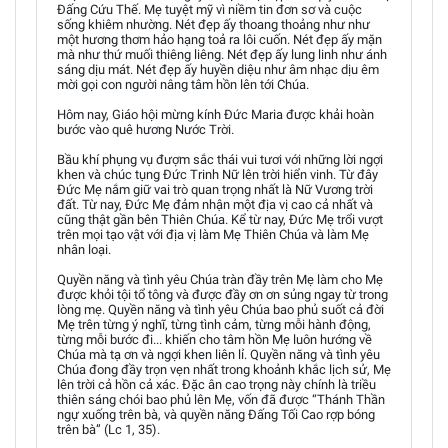
Đấng Cứu Thế. Mẹ tuyệt mỹ vì niềm tin đơn sơ và cuộc
sống khiêm nhường. Nét đẹp ấy thoang thoảng như như
một hương thơm hảo hạng toả ra lôi cuốn. Nét đẹp ấy mặn
mà như thứ muối thiêng liêng. Nét đẹp ấy lung linh như ánh
sáng dịu mát. Nét đẹp ấy huyền diệu như âm nhạc dịu êm
mời gọi con người nâng tâm hồn lên tới Chúa.
Hôm nay, Giáo hội mừng kính Đức Maria được khải hoàn
bước vào quê hương Nước Trời.
Bầu khí phụng vụ đượm sắc thái vui tươi với những lời ngợi
khen và chúc tụng Đức Trinh Nữ lên trời hiển vinh. Từ đây
Đức Mẹ nắm giữ vai trò quan trọng nhất là Nữ Vương trời
đất. Từ nay, Đức Mẹ đảm nhận một địa vị cao cả nhất và
cũng thật gần bên Thiên Chúa. Kể từ nay, Đức Mẹ trổi vượt
trên mọi tạo vật với địa vị làm Mẹ Thiên Chúa và làm Mẹ
nhân loại.
Quyền năng và tình yêu Chúa tràn đầy trên Mẹ làm cho Mẹ
được khỏi tội tổ tông và được đầy ơn ơn sủng ngay từ trong
lòng mẹ. Quyền năng và tình yêu Chúa bao phủ suốt cả đời
Mẹ trên từng ý nghĩ, từng tình cảm, từng mỗi hành động,
từng mỗi bước đi... khiến cho tâm hồn Mẹ luôn hướng về
Chúa mà tạ ơn và ngợi khen liên lỉ. Quyền năng và tình yêu
Chúa đong đầy trọn vẹn nhất trong khoảnh khắc lịch sử, Mẹ
lên trời cả hồn cả xác. Đặc ân cao trọng này chính là triều
thiên sáng chói bao phủ lên Mẹ, vốn đã được “Thánh Thần
ngự xuống trên bà, và quyền năng Đấng Tối Cao rợp bóng
trên bà” (Lc 1, 35).