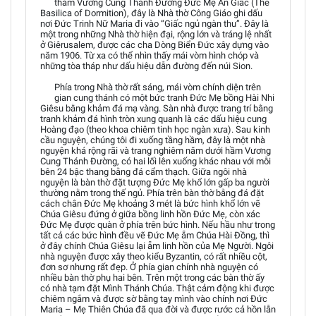
thăm Vương Cung Thánh Đường Đức Mẹ An Giấc (The
Basilica of Dormition), đây là Nhà thờ Công Giáo ghi dấu
nơi Đức Trinh Nữ Maria đi vào “Giấc ngủ ngàn thu”. Đây là
một trong những Nhà thờ hiện đại, rộng lớn và tráng lệ nhất
ở Giêrusalem, được các cha Dòng Biển Đức xây dựng vào
năm 1906. Từ xa có thể nhìn thấy mái vòm hình chóp và
những tòa tháp như dấu hiệu dẫn đường đến núi Sion.
Phía trong Nhà thờ rất sáng, mái vòm chính diện trên
gian cung thánh có một bức tranh Đức Mẹ bồng Hài Nhi
Giêsu bằng khảm đá mạ vàng. Sàn nhà được trang trí bằng
tranh khảm đá hình tròn xung quanh là các dấu hiệu cung
Hoàng đạo (theo khoa chiêm tinh học ngàn xưa). Sau kinh
cầu nguyện, chúng tôi đi xuống tầng hầm, đây là một nhà
nguyện khá rộng rãi và trang nghiêm năm dưới hầm Vương
Cung Thánh Đường, có hai lối lên xuống khác nhau với mỗi
bên 24 bậc thang bằng đá cẩm thạch. Giữa ngôi nhà
nguyện là bàn thờ đặt tượng Đức Mẹ khổ lớn gấp ba người
thường nằm trong thế ngủ. Phía trên bàn thờ bằng đá đặt
cách chân Đức Mẹ khoảng 3 mét là bức hình khổ lớn vẽ
Chúa Giêsu đứng ở giữa bồng linh hồn Đức Mẹ, còn xác
Đức Mẹ được quàn ở phía trên bức hình. Nếu hầu như trong
tất cả các bức hình đều vẽ Đức Mẹ ẵm Chúa Hài Đồng, thì
ở đây chính Chúa Giêsu lại ẵm linh hồn của Mẹ Người. Ngôi
nhà nguyện được xây theo kiểu Byzantin, có rất nhiều cột,
đơn sơ nhưng rất đẹp. Ở phía gian chính nhà nguyện có
nhiều bàn thờ phụ hai bên. Trên một trong các bàn thờ ấy
có nhà tạm đặt Mình Thánh Chúa. Thật cảm động khi được
chiêm ngắm và được sờ bằng tay mình vào chính nơi Đức
Maria – Mẹ Thiên Chúa đã qua đời và được rước cả hồn lẫn