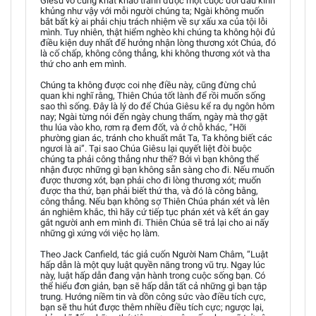
Giêsu vô cùng khát khao tránh được một cuộc đối đầu kinh
khủng như vậy với mỗi người chúng ta; Ngài không muốn
bắt bất kỳ ai phải chịu trách nhiệm về sự xấu xa của tội lỗi
mình. Tuy nhiên, thật hiểm nghèo khi chúng ta không hội đủ
điều kiện duy nhất để hưởng nhận lòng thương xót Chúa, đó
là cố chấp, không công thẳng, khi không thương xót và tha
thứ cho anh em mình.
Chúng ta không được coi nhẹ điều này, cũng đừng chủ
quan khi nghĩ rằng, Thiên Chúa tốt lành để rồi muốn sống
sao thì sống. Đây là lý do để Chúa Giêsu kể ra dụ ngôn hôm
nay; Ngài từng nói đến ngày chung thẩm, ngày mà thợ gặt
thu lúa vào kho, rơm rạ đem đốt, và ở chỗ khác, “Hỡi
phường gian ác, tránh cho khuất mắt Ta, Ta không biết các
ngươi là ai”. Tại sao Chúa Giêsu lại quyết liệt đòi buộc
chúng ta phải công thẳng như thế? Bởi vì bạn không thể
nhận được những gì bạn không sẵn sàng cho đi. Nếu muốn
được thương xót, bạn phải cho đi lòng thương xót; muốn
được tha thứ, bạn phải biết thứ tha, và đó là công bằng,
công thẳng. Nếu bạn không sợ Thiên Chúa phán xét và lên
án nghiêm khắc, thì hãy cứ tiếp tục phán xét và kết án gay
gắt người anh em mình đi. Thiên Chúa sẽ trả lại cho ai nấy
những gì xứng với việc họ làm.
Theo Jack Canfield, tác giả cuốn Người Nam Châm, “Luật
hấp dẫn là một quy luật quyền năng trong vũ trụ. Ngay lúc
này, luật hấp dẫn đang vận hành trong cuộc sống bạn. Có
thể hiểu đơn giản, bạn sẽ hấp dẫn tất cả những gì bạn tập
trung. Hướng niềm tin và dồn công sức vào điều tích cực,
bạn sẽ thu hút được thêm nhiều điều tích cực; ngược lại,