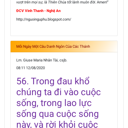
vượt trên mọi sự, là Thiên Chúa tốt lành muôn đời
. Amen!”
ĐCV Vinh Thanh - Nghệ An
http://nguoinguphu.blogspot.com/
Mỗi Ngày Một Câu Danh Ngôn Của Các Thánh
Lm. Giuse Maria Nhân Tài, csjb.
08:11 12/08/2020
56. Trong đau khổ
chúng ta đi vào cuộc
sống, trong lao lực
sống qua cuộc sống
này, và rời khỏi cuộc