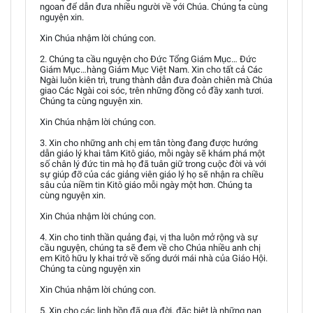
ngoan để dẫn đưa nhiều người về với Chúa. Chúng ta cùng
nguyện xin.
Xin Chúa nhậm lời chúng con.
2. Chúng ta cầu nguyện cho Đức Tổng Giám Mục… Đức
Giám Mục…hàng Giám Mục Việt Nam. Xin cho tất cả Các
Ngài luôn kiên trì, trung thành dẫn đưa đoàn chiên mà Chúa
giao Các Ngài coi sóc, trên những đồng cỏ đầy xanh tươi.
Chúng ta cùng nguyện xin.
Xin Chúa nhậm lời chúng con.
3. Xin cho những anh chị em tân tòng đang được hướng
dẫn giáo lý khai tâm Kitô giáo, mỗi ngày sẽ khám phá một
số chân lý đức tin mà họ đã tuân giữ trong cuộc đời và với
sự giúp đỡ của các giảng viên giáo lý họ sẽ nhận ra chiều
sâu của niềm tin Kitô giáo mỗi ngày một hơn. Chúng ta
cùng nguyện xin.
Xin Chúa nhậm lời chúng con.
4. Xin cho tinh thần quảng đại, vị tha luôn mở rộng và sự
cầu nguyện, chúng ta sẽ đem về cho Chúa nhiều anh chị
em Kitô hữu ly khai trở về sống dưới mái nhà của Giáo Hội.
Chúng ta cùng nguyện xin
Xin Chúa nhậm lời chúng con.
5. Xin cho các linh hồn đã qua đời, đặc biệt là những nạn