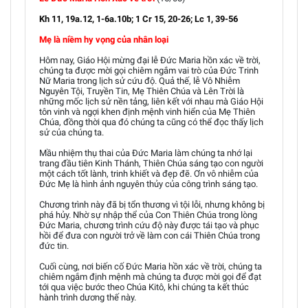
Kh 11, 19a.12, 1-6a.10b; 1 Cr 15, 20-26; Lc 1, 39-56
Mẹ là niềm hy vọng của nhân loại
Hôm nay, Giáo Hội mừng đại lễ Đức Maria hồn xác về trời,
chúng ta được mời gọi chiêm ngắm vai trò của Đức Trinh
Nữ Maria trong lịch sử cứu độ. Quả thế, lễ Vô Nhiễm
Nguyên Tội, Truyền Tin, Mẹ Thiên Chúa và Lên Trời là
những mốc lịch sử nền tảng, liên kết với nhau mà Giáo Hội
tôn vinh và ngợi khen định mệnh vinh hiển của Mẹ Thiên
Chúa, đồng thời qua đó chúng ta cũng có thể đọc thấy lịch
sử của chúng ta.
Mầu nhiệm thụ thai của Đức Maria làm chúng ta nhớ lại
trang đầu tiên Kinh Thánh, Thiên Chúa sáng tạo con người
một cách tốt lành, trinh khiết và đẹp đẽ. Ơn vô nhiễm của
Đức Mẹ là hình ảnh nguyên thủy của công trình sáng tạo.
Chương trình này đã bị tổn thương vì tội lỗi, nhưng không bị
phá hủy. Nhờ sự nhập thể của Con Thiên Chúa trong lòng
Đức Maria, chương trình cứu độ này được tái tạo và phục
hồi để đưa con người trở về làm con cái Thiên Chúa trong
đức tin.
Cuối cùng, nơi biến cố Đức Maria hồn xác về trời, chúng ta
chiêm ngắm định mệnh mà chúng ta được mời gọi để đạt
tới qua việc bước theo Chúa Kitô, khi chúng ta kết thúc
hành trình dương thế này.