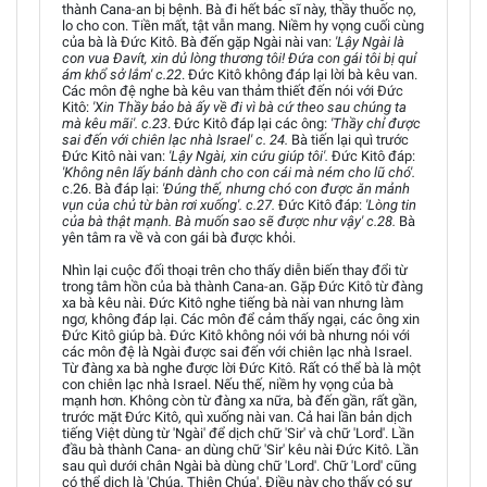
thành Cana-an bị bệnh. Bà đi hết bác sĩ này, thầy thuốc nọ,
lo cho con. Tiền mất, tật vẫn mang. Niềm hy vọng cuối cùng
của bà là Đức Kitô. Bà đến gặp Ngài nài van:
'Lậy Ngài là
con vua Đavít, xin dủ lòng thương tôi! Đứa con gái tôi bị quỉ
ám khổ sở lắm' c.22
. Đức Kitô không đáp lại lời bà kêu van.
Các môn đệ nghe bà kêu van thảm thiết đến nói với Đức
Kitô:
'Xin Thầy bảo bà ấy về đi vì bà cứ theo sau chúng ta
mà kêu mãi'. c.23
. Đức Kitô đáp lại các ông:
'Thầy chỉ được
sai đến với chiên lạc nhà Israel' c. 24.
Bà tiến lại quì trước
Đức Kitô nài van:
'Lậy Ngài, xin cứu giúp tôi'.
Đức Kitô đáp:
'Không nên lấy bánh dành cho con cái mà ném cho lũ chó'.
c.26. Bà đáp lại:
'Đúng thế, nhưng chó con được ăn mảnh
vụn của chủ từ bàn rơi xuống'. c.27.
Đức Kitô đáp:
'Lòng tin
của bà thật mạnh. Bà muốn sao sẽ được như vậy' c.28.
Bà
yên tâm ra về và con gái bà được khỏi.
Nhìn lại cuộc đối thoại trên cho thấy diễn biến thay đổi từ
trong tâm hồn của bà thành Cana-an. Gặp Đức Kitô từ đàng
xa bà kêu nài. Đức Kitô nghe tiếng bà nài van nhưng làm
ngơ, không đáp lại. Các môn để cảm thấy ngại, các ông xin
Đức Kitô giúp bà. Đức Kitô không nói với bà nhưng nói với
các môn đệ là Ngài được sai đến với chiên lạc nhà Israel.
Từ đàng xa bà nghe được lời Đức Kitô. Rất có thể bà là một
con chiên lạc nhà Israel. Nếu thế, niềm hy vọng của bà
mạnh hơn. Không còn từ đàng xa nữa, bà đến gần, rất gần,
trước mặt Đức Kitô, quì xuống nài van. Cả hai lần bản dịch
tiếng Việt dùng từ 'Ngài' để dịch chữ 'Sir' và chữ 'Lord'. Lần
đầu bà thành Cana- an dùng chữ 'Sir' kêu nài Đức Kitô. Lần
sau quì dưới chân Ngài bà dùng chữ 'Lord'. Chữ 'Lord' cũng
có thể dịch là 'Chúa, Thiên Chúa'. Điều này cho thấy có sự