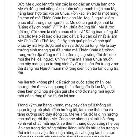
Đức Mẹ được lên trời hồn xác là do đặc ân Chúa ban cho
Mẹ và đồng thời cũng là do cuộc sống thánh thiện của Mẹ
hằng luôn hợp tác với ơn Chúa. Hồn xác lên trời là một hồng
ân cao cả mà Thiên Chúa ban cho Mẹ. Mẹ là người diễm
phúc nhất trong mọi người nữ. Mẹ có tên gọi đẹp nhất là
“Đấng đầy ơn phúc” vì “Thiên Chúa ở cùng bà”. Mẹ được
hết mọi đời khen là diễm phúc chính vì “Đấng toàn năng đã
làm cho Mẹ biết bao điều cao cả”. Điều cao cả nhất là làm
Mẹ Chúa Cứu Thế. Mẹ là cây sinh quả phúc và nhờ quả
phúc ấy mà Mẹ được biết đến và được ca tụng. Mẹ là cây
trường sinh mang quả đầu mùa mà Thiên Chúa đã trồng
trong vườn địa đàng mới hầu đem lại sự sống đời đời cho
mọi thế hệ loài người. Chính vì thế mà Thiên Chúa muốn
cho cây mang quả trường sinh ấy được nhân lên trong vườn
địa đàng mà Người muốn mở rộng diện tích tới tận cùng trái
đất.
Mẹ lên trời không phải để cách xa cuộc sống nhân loại,
nhưng trên đỉnh vinh quang thiên đàng, đó là lúc Mẹ có
điều kiện phù hợp để gần gũi che chở đỡ nâng mọi người
một cách rộng rãi và thuận lợi hơn.
Trong kỹ thuật hàng không, máy bay cần có 3 thông số
quan trọng: bộ phận định hướng tốt, làm nhẹ thân tàu và
tăng cường sức đẩy động cơ. Mẹ về Trời, đó là định hướng
cho mỗi người theo Mẹ. Càng nhẹ nhàng khi trút bỏ cồng
kềnh vật chất, mỗi người sẽ thênh thang cuộc sống nhẹ bay
lên cao trong đời sống thiêng liêng. Mỗi tín hữu cần trang bị
đời mình qua việc đón nhận hồng ân và cộng tác tích cực