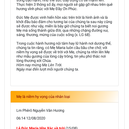
sống đạo hạnh, như thế sức đẩy động cơ sẽ mạnh lên.
Thực hiện 3 thông số ấy, mọi người sẽ gặp gỡ nhau trên quê
hương vĩnh phúc với Mẹ Đầy Ơn Phúc.
Đức Mẹ được vinh hiển hồn xác trên trời là hình ảnh và là
khởi đầu bảo đảm cho tương lai của chúng ta sau này cũng
sẽ được như vậy, miễn là bây giờ chúng ta biết noi gương
Mẹ mà sống thánh giữa đời, qua những chặng đường vui,
sáng, thương, mừng của cuộc sống (x. LG 68).
Trong cuộc hành hương nội tâm hay lữ hành nơi dương thế,
chúng ta tin rằng, có Mẹ Maria luôn cầu bầu che chở; với
niềm hy vọng sẽ được về trời với Mẹ, chúng ta nhìn lên Mẹ
như mẫu gương của lòng cậy trông, tin yêu phó thác nơi
lòng thương xót Chúa.
Hôm nay mừng Mẹ Lên Trời.
Ngày mai đến lượt mỗi người chúng ta
.
Mẹ là niềm hy vọng của nhân loại
Lm Phêrô Nguyễn Văn Hương
06:14 12/08/2020
Lễ Đức Maria Hồn Xác về trời
(15/08)