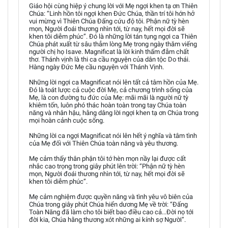
Giáo hội cùng hiệp ý chung lời với Mẹ ngợi khen tạ ơn Thiên
Chúa: “Linh hồn tôi ngợi khen Đức Chúa, thần trí tôi hớn hở
vui mừng vì Thiên Chúa Đấng cứu độ tôi. Phận nữ tỳ hèn
mọn, Người đoái thương nhìn tới, từ nay, hết mọi đời sẽ
khen tôi diễm phúc”. Đó là những lời tán tụng ngợi ca Thiên
Chúa phát xuất từ sâu thẳm lòng Mẹ trong ngày thăm viếng
người chị họ Isave. Magnificat là lời kinh thấm đẫm chất
thơ. Thánh vịnh là thi ca cầu nguyện của dân tộc Do thái.
Hàng ngày Đức Mẹ cầu nguyện với Thánh Vịnh.
Những lời ngợi ca Magnificat nói lên tất cả tâm hồn của Mẹ.
Đó là toát lược cả cuộc đời Mẹ, cả chương trình sống của
Mẹ, là con đường tu đức của Mẹ: mãi mãi là người nữ tỳ
khiêm tốn, luôn phó thác hoàn toàn trong tay Chúa toàn
năng và nhân hậu, hằng dâng lời ngợi khen tạ ơn Chúa trong
mọi hoàn cảnh cuộc sống.
Những lời ca ngợi Magnificat nói lên hết ý nghĩa và tâm tình
của Mẹ đối với Thiên Chúa toàn năng và yêu thương.
Mẹ cảm thấy thân phận tôi tớ hèn mọn nầy lại được cất
nhắc cao trọng trong giây phút lên trời: “Phận nữ tỳ hèn
mọn, Người đoái thương nhìn tới, từ nay, hết mọi đời sẽ
khen tôi diễm phúc”.
Mẹ cảm nghiệm được quyền năng và tình yêu vô biên của
Chúa trong giây phút Chúa hiển dương Mẹ về trời: “Đấng
Toàn Năng đã làm cho tôi biết bao điều cao cả...Đời nọ tới
đời kia, Chúa hằng thương xót những ai kính sợ Người”.