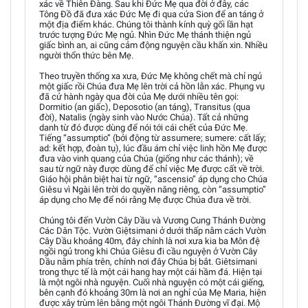
xác về Thiên Đàng. Sau khi Đức Mẹ qua đời ở đây, các
Tông Đồ đã đưa xác Đức Mẹ đi qua cửa Sion để an táng ở
một địa điểm khác. Chúng tôi thành kính quỳ gối lần hạt
trước tượng Đức Mẹ ngủ. Nhìn Đức Mẹ thánh thiện ngủ
giấc bình an, ai cũng cảm động nguyện cầu khấn xin. Nhiều
người thổn thức bên Mẹ.
Theo truyền thống xa xưa, Đức Mẹ không chết mà chỉ ngủ
một giấc rồi Chúa đưa Mẹ lên trời cả hồn lẫn xác. Phụng vụ
đã cử hành ngày qua đời của Mẹ dưới nhiều tên gọi:
Dormitio (an giấc), Deposotio (an táng), Transitus (qua
đời), Natalis (ngày sinh vào Nước Chúa). Tất cả những
danh từ đó được dùng để nói tới cái chết của Đức Mẹ.
Tiếng “assumptio” (bởi động từ assumere; sumere: cất lấy;
ad: kết hợp, đoàn tụ), lúc đầu ám chỉ việc linh hồn Mẹ được
đưa vào vinh quang của Chúa (giống như các thánh); về
sau từ ngữ này được dùng để chỉ việc Mẹ được cất về trời.
Giáo hội phân biệt hai từ ngữ, “ascensio” áp dụng cho Chúa
Giêsu vì Ngài lên trời do quyền năng riêng, còn “assumptio”
áp dụng cho Mẹ để nói rằng Mẹ được Chúa đưa về trời.
Chúng tôi đến Vườn Cây Dầu và Vương Cung Thánh Đường
Các Dân Tộc. Vườn Giệtsimani ở dưới thấp nằm cách Vườn
Cây Dầu khoảng 40m, đây chính là nơi xưa kia ba Môn đệ
ngồi ngủ trong khi Chúa Giêsu đi cầu nguyện ở Vườn Cây
Dầu nằm phía trên, chính nơi đây Chúa bị bắt. Giêtsimani
trong thực tế là một cái hang hay một cái hầm đá. Hiện tại
là một ngôi nhà nguyện. Cuối nhà nguyện có một cái giếng,
bên cạnh đó khoảng 30m là nơi an nghỉ của Mẹ Maria, hiện
được xây trùm lên bằng một ngôi Thánh Đường vĩ đại. Mộ