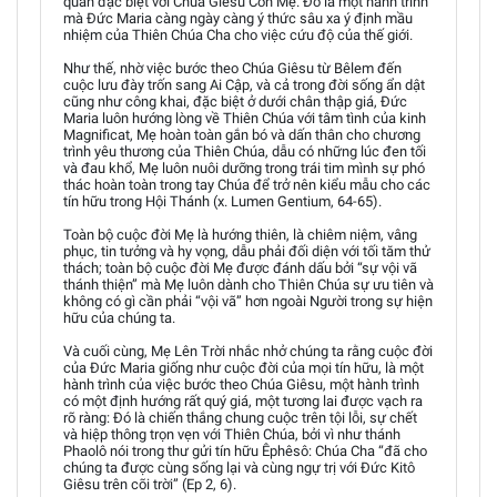
quan đặc biệt với Chúa Giêsu Con Mẹ. Đó là một hành trình
mà Đức Maria càng ngày càng ý thức sâu xa ý định mầu
nhiệm của Thiên Chúa Cha cho việc cứu độ của thế giới.
Như thế, nhờ việc bước theo Chúa Giêsu từ Bêlem đến
cuộc lưu đày trốn sang Ai Cập, và cả trong đời sống ẩn dật
cũng như công khai, đặc biệt ở dưới chân thập giá, Đức
Maria luôn hướng lòng về Thiên Chúa với tâm tình của kinh
Magnificat, Mẹ hoàn toàn gắn bó và dấn thân cho chương
trình yêu thương của Thiên Chúa, dẫu có những lúc đen tối
và đau khổ, Mẹ luôn nuôi dưỡng trong trái tim mình sự phó
thác hoàn toàn trong tay Chúa để trở nên kiểu mẫu cho các
tín hữu trong Hội Thánh (x. Lumen Gentium, 64-65).
Toàn bộ cuộc đời Mẹ là hướng thiên, là chiêm niệm, vâng
phục, tin tưởng và hy vọng, dẫu phải đối diện với tối tăm thử
thách; toàn bộ cuộc đời Mẹ được đánh dấu bởi “sự vội vã
thánh thiện” mà Mẹ luôn dành cho Thiên Chúa sự ưu tiên và
không có gì cần phải “vội vã” hơn ngoài Người trong sự hiện
hữu của chúng ta.
Và cuối cùng, Mẹ Lên Trời nhắc nhở chúng ta rằng cuộc đời
của Đức Maria giống như cuộc đời của mọi tín hữu, là một
hành trình của việc bước theo Chúa Giêsu, một hành trình
có một định hướng rất quý giá, một tương lai được vạch ra
rõ ràng: Đó là chiến thắng chung cuộc trên tội lỗi, sự chết
và hiệp thông trọn vẹn với Thiên Chúa, bởi vì như thánh
Phaolô nói trong thư gửi tín hữu Êphêsô: Chúa Cha “đã cho
chúng ta được cùng sống lại và cùng ngự trị với Đức Kitô
Giêsu trên cõi trời” (Ep 2, 6).