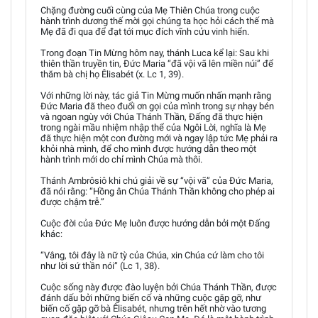
Chặng đường cuối cùng của Mẹ Thiên Chúa trong cuộc
hành trình dương thế mời gọi chúng ta học hỏi cách thế mà
Mẹ đã đi qua để đạt tới mục đích vĩnh cửu vinh hiển.
Trong đoạn Tin Mừng hôm nay, thánh Luca kể lại: Sau khi
thiên thần truyền tin, Đức Maria “đã vội vã lên miền núi” để
thăm bà chị họ Êlisabét (x. Lc 1, 39).
Với những lời này, tác giả Tin Mừng muốn nhấn mạnh rằng
Đức Maria đã theo đuổi ơn gọi của mình trong sự nhạy bén
và ngoan ngùy với Chúa Thánh Thần, Đấng đã thực hiện
trong ngài mầu nhiệm nhập thể của Ngôi Lời, nghĩa là Mẹ
đã thực hiện một con đường mới và ngay lập tức Mẹ phải ra
khỏi nhà mình, để cho mình được hướng dẫn theo một
hành trình mới do chỉ mình Chúa mà thôi.
Thánh Ambrôsiô khi chú giải về sự “vội vã” của Đức Maria,
đã nói rằng: “Hồng ân Chúa Thánh Thần không cho phép ai
được chậm trễ.”
Cuộc đời của Đức Mẹ luôn được hướng dẫn bởi một Đấng
khác:
“Vâng, tôi đây là nữ tỳ của Chúa, xin Chúa cứ làm cho tôi
như lời sứ thần nói” (Lc 1, 38).
Cuộc sống này được đào luyện bởi Chúa Thánh Thần, được
đánh dấu bởi những biến cố và những cuộc gặp gỡ, như
biến cố gặp gỡ bà Êlisabét, nhưng trên hết nhờ vào tương