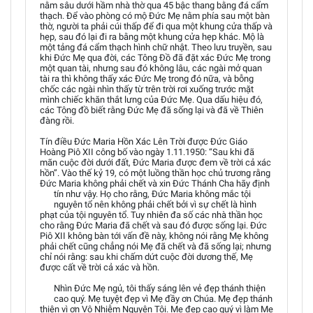
nằm sâu dưới hầm nhà thờ qua 45 bậc thang bằng đá cẩm
thạch. Để vào phòng có mộ Đức Mẹ nằm phía sau một bàn
thờ, người ta phải cúi thấp để đi qua một khung cửa thấp và
hẹp, sau đó lại đi ra bằng một khung cửa hẹp khác. Mộ là
một tảng đá cẩm thạch hình chữ nhật. Theo lưu truyền, sau
khi Đức Mẹ qua đời, các Tông Đồ đã đặt xác Đức Mẹ trong
một quan tài, nhưng sau đó không lâu, các ngài mở quan
tài ra thì không thấy xác Đức Mẹ trong đó nữa, và bỗng
chốc các ngài nhìn thấy từ trên trời rơi xuống trước mặt
mình chiếc khăn thắt lưng của Đức Mẹ. Qua dấu hiệu đó,
các Tông đồ biết rằng Đức Mẹ đã sống lại và đã về Thiên
đàng rồi.
Tín điều Đức Maria Hồn Xác Lên Trời được Đức Giáo
Hoàng Piô XII công bố vào ngày 1.11.1950: “Sau khi đã
mãn cuộc đời dưới đất, Đức Maria được đem về trời cả xác
hồn”. Vào thế kỷ 19, có một luồng thần học chủ trương rằng
Đức Maria không phải chết và xin Đức Thánh Cha hãy định
tín như vậy. Họ cho rằng, Đức Maria không mắc tội
nguyên tổ nên không phải chết bởi vì sự chết là hình
phạt của tội nguyên tổ. Tuy nhiên đa số các nhà thần học
cho rằng Đức Maria đã chết và sau đó được sống lại. Đức
Piô XII không bàn tới vấn đề này, không nói rằng Mẹ không
phải chết cũng chẳng nói Mẹ đã chết và đã sống lại; nhưng
chỉ nói rằng: sau khi chấm dứt cuộc đời dương thế, Mẹ
được cất về trời cả xác và hồn.
Nhìn Đức Mẹ ngủ, tôi thấy sáng lên vẻ đẹp thánh thiện
cao quý. Mẹ tuyệt đẹp vì Mẹ đầy ơn Chúa. Mẹ đẹp thánh
thiện vì ơn Vô Nhiễm Nguyên Tội. Mẹ đẹp cao quý vì làm Mẹ