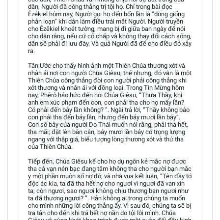
dân, Người đã công thẳng trị tội họ. Chỉ trong bài đọc
Êzêkiel hôm nay, Người gọi họ đến bốn lần là “dòng giống
phản loạn” khi dân làm điều trái mắt Người. Người truyền
cho Êzêkiel khoét tường, mang bị đi giữa ban ngày để nói
cho dân rằng, nếu cứ cố chấp và không thay đổi cách sống,
dân sẽ phải đi lưu đày. Và quả Người đã để cho điều đó xảy
ra.
Tân Ước cho thấy hình ảnh một Thiên Chúa thương xót và
nhân ái nơi con người Chúa Giêsu; thế nhưng, đó vẫn là một
Thiên Chúa công thẳng đòi con người phải công thẳng khi
xót thương và nhân ái với đồng loại. Trong Tin Mừng hôm
nay, Phêrô háo hức đến hỏi Chúa Giêsu, “Thưa Thầy, khi
anh em xúc phạm đến con, con phải tha cho họ mấy lần?
Có phải đến bảy lần không? ”. Ngài trả lời, “Thầy không bảo
con phải tha đến bảy lần, nhưng đến bảy mươi lần bảy”.
Con số bảy của người Do Thái muốn nói rằng, phải tha hết,
tha mãi; đặt lên bàn cân, bảy mươi lần bảy có trọng lượng
ngang với thập giá, biểu tượng lòng thương xót và thứ tha
của Thiên Chúa.
Tiếp đến, Chúa Giêsu kể cho họ dụ ngôn kẻ mắc nợ được
tha cả vạn nén bạc đang tâm không tha cho người bạn mắc
y một phần muôn số nợ đó; và nhà vua kết luận, “Tên đầy tớ
độc ác kia, ta đã tha hết nợ cho ngươi vì ngươi đã van xin
ta; còn ngươi, sao ngươi không chịu thương bạn ngươi như
ta đã thương ngươi? ”. Hẳn không ai trong chúng ta muốn
cho mình những lời công thẳng ấy. Vì sau đó, chúng ta sẽ bị
tra tấn cho đến khi trả hết nợ nần do tội lỗi mình. Chúa