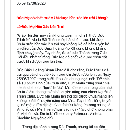
05:59 12/08/2020
Đức Mẹ có chết trước khi được hồn xác lên trời không?
Lễ Đức Mẹ Hồn Xác Lên Trời
“Giáo Hội đến nay vẫn không tuyên tín chính thức Đức
Trinh Nữ Maria Rất Thánh có phải chết trước khi được
Chúa rước hồn xác lên trời hay không, kể cả bản tuyên bố
tín điều của Đức Giáo Hoàng Piô XII cũng không khẳng
định chuyện này. Tuy nhiên, đa số các Thánh trong Giáo
Hội đều nhất trí rằng, Đức Mẹ đã chết và được chôn cất
trước khi được rước lên trời…
Đức Giáo Hoàng Gioan Phaolô II cho rằng, Đức Maria đã
trải qua cái chết thể xác trước khi được rước lên trời. Ngày
25/06/1997, trong buổi tiếp kiến chung, ngài nói: “Để chia
sẻ sự phục sinh của Chúa Kitô, Đức Maria cũng phải chia
sẻ cái chết của Người trước”. Một điều quan trọng cần nhớ:
Chúa Giêsu thăng thiên bởi quyền năng của chính Người là
Thiên Chúa. Đức Mẹ Maria lên trời bởi được Chúa mang lên,
không phải bởi quyền năng của Mẹ… Tuy nhiên, tông truyền
lại có một điểm dị biệt: Các tín hữu Đông Phương mừng lễ
‘An giấc của Mẹ Thiên Chúa’ vào ngày 15/8 chứ không phải
lễ Mẹ hồn xác lên trời.” (Theo Larry Peterson, Aleteia,
Gioakim Nguyễn dịch).
Trong dịp hành hương Đất Thánh, chúng tôi có đến