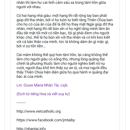
nhân thì làm hư cái tình cảm sâu xa trong tâm hồn giữa
người với nhau.
Có hai hạng nhà giàu: một hạng thì rất rộng tay ban phát
giúp đỡ tha nhân, bởi vì họ luôn tự biết rằng Thiên Chúa ban
cho họ có của ăn của để là để họ thay mặt Ngài giúp đỡ tha
nhân; một hạng thì rất bủn xỉn vì họ nghĩ rằng mình làm ăn
đầu tắt mặt tối mới có tiền bạc, tội gì phải đem cho người
khác chứ, thế là họ bủn xỉn với tha nhân và có khi keo kiết
với cả bản thân của mình, tức là không dám ăn gì mặc gì,
bởi vì sợ tốn tiền...
Cái mâm không thể quý hơn tâm hồn, lại càng không thể
làm cho người giàu có sống thọ, nhưng lòng quảng đại
chính là phương thuốc làm cho người nghèo biết nở nụ
cười, người đau khổ tìm thấy sự an ủi, và mọi người đều
thấy Thiên Chúa hiện diện giữa họ qua hành vi quảng đại
bác ái của mình.
Lm. Giuse Maria Nhân Tài, csjb.
(Dịch từ tiếng Hoa và viết suy tư)
--------
http://www.vietcatholic.org
https://www.facebook.com/jmtaiby
http://nhantai.info