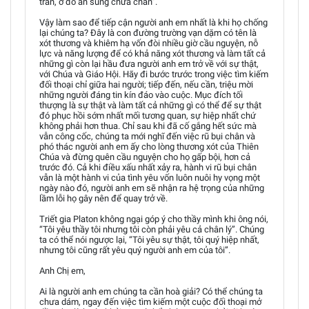
tràn, ở đó ân sủng chứa chan”.
Vậy làm sao để tiếp cận người anh em nhất là khi họ chống
lại chúng ta? Đây là con đường trường vạn dặm có tên là
xót thương và khiêm hạ vốn đòi nhiều giờ cầu nguyện, nỗ
lực và năng lượng để có khả năng xót thương và làm tất cả
những gì còn lại hầu đưa người anh em trở về với sự thật,
với Chúa và Giáo Hội. Hãy đi bước trước trong việc tìm kiếm
đối thoại chỉ giữa hai người; tiếp đến, nếu cần, triệu mời
những người đáng tin kín đáo vào cuộc. Mục đích tối
thượng là sự thật và làm tất cả những gì có thể để sự thật
đó phục hồi sớm nhất mối tương quan, sự hiệp nhất chứ
không phải hơn thua. Chỉ sau khi đã cố gắng hết sức mà
vẫn công cốc, chúng ta mới nghĩ đến việc rũ bụi chân và
phó thác người anh em ấy cho lòng thương xót của Thiên
Chúa và đừng quên cầu nguyện cho họ gấp bội, hơn cả
trước đó. Cả khi điều xấu nhất xảy ra, hành vi rũ bụi chân
vẫn là một hành vi của tình yêu vốn luôn nuôi hy vọng một
ngày nào đó, người anh em sẽ nhận ra hệ trọng của những
lầm lỗi họ gây nên để quay trở về.
Triết gia Platon không ngại góp ý cho thầy mình khi ông nói,
“Tôi yêu thầy tôi nhưng tôi còn phải yêu cả chân lý”. Chúng
ta có thể nói ngược lại, “Tôi yêu sự thật, tôi quý hiệp nhất,
nhưng tôi cũng rất yêu quý người anh em của tôi”.
Anh Chị em,
Ai là người anh em chúng ta cần hoà giải? Có thể chúng ta
chưa dám, ngay đến việc tìm kiếm một cuộc đối thoại mở