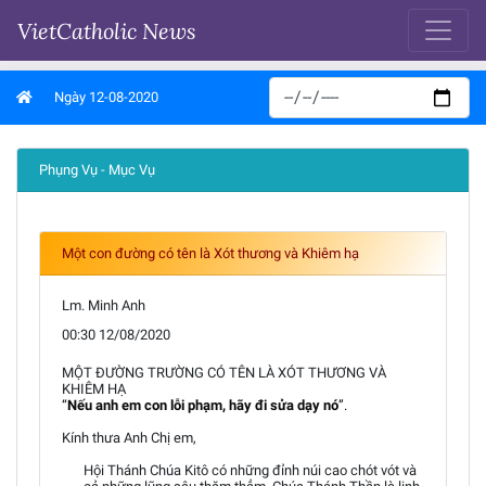
VietCatholic News
Ngày 12-08-2020
Phụng Vụ - Mục Vụ
Một con đường có tên là Xót thương và Khiêm hạ
Lm. Minh Anh
00:30 12/08/2020
MỘT ĐƯỜNG TRƯỜNG CÓ TÊN LÀ XÓT THƯƠNG VÀ
KHIÊM HẠ
“
Nếu anh em con lỗi phạm, hãy đi sửa dạy nó
”.
Kính thưa Anh Chị em,
Hội Thánh Chúa Kitô có những đỉnh núi cao chót vót và