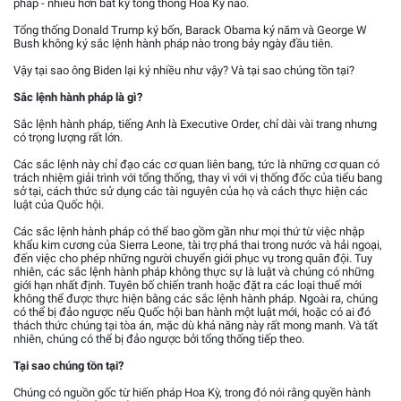
pháp - nhiều hơn bất kỳ tổng thống Hoa Kỳ nào.
Tổng thống Donald Trump ký bốn, Barack Obama ký năm và George W
Bush không ký sắc lệnh hành pháp nào trong bảy ngày đầu tiên.
Vậy tại sao ông Biden lại ký nhiều như vậy? Và tại sao chúng tồn tại?
Sắc lệnh hành pháp là gì?
Sắc lệnh hành pháp, tiếng Anh là Executive Order, chỉ dài vài trang nhưng
có trọng lượng rất lớn.
Các sắc lệnh này chỉ đạo các cơ quan liên bang, tức là những cơ quan có
trách nhiệm giải trình với tổng thống, thay vì với vị thống đốc của tiểu bang
sở tại, cách thức sử dụng các tài nguyên của họ và cách thực hiện các
luật của Quốc hội.
Các sắc lệnh hành pháp có thể bao gồm gần như mọi thứ từ việc nhập
khẩu kim cương của Sierra Leone, tài trợ phá thai trong nước và hải ngoại,
đến việc cho phép những người chuyển giới phục vụ trong quân đội. Tuy
nhiên, các sắc lệnh hành pháp không thực sự là luật và chúng có những
giới hạn nhất định. Tuyên bố chiến tranh hoặc đặt ra các loại thuế mới
không thể được thực hiện bằng các sắc lệnh hành pháp. Ngoài ra, chúng
có thể bị đảo ngược nếu Quốc hội ban hành một luật mới, hoặc có ai đó
thách thức chúng tại tòa án, mặc dù khả năng này rất mong manh. Và tất
nhiên, chúng có thể bị đảo ngược bởi tổng thống tiếp theo.
Tại sao chúng tồn tại?
Chúng có nguồn gốc từ hiến pháp Hoa Kỳ, trong đó nói rằng quyền hành