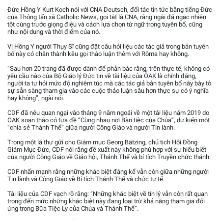
Đức Hồng Y Kurt Koch nói với CNA Deutsch, đối tác tin tức bằng tiếng Đức
của Thông tấn xã Catholic News, gọi tắt là CNA, rằng ngài đã ngạc nhiên
tột cùng trước giọng điệu và cách lựa chọn từ ngữ trong tuyên bố, cũng
như nội dung và thời điểm của nó.
Vị Hồng Y người Thụy Sĩ cũng đặt câu hỏi liệu các tác giả trong bản tuyên
bố này có chân thành kêu gọi thảo luận thêm với Rôma hay không.
“Sau hơn 20 trang đã được dành để phản bác rằng, trên thực tế, không có
yêu cầu nào của Bộ Giáo lý Đức tin về tài liệu của ÖAK là chính đáng,
người ta tự hỏi mức độ nghiêm túc mà các tác giả bản tuyên bố này bày tỏ
sự sẵn sàng tham gia vào các cuộc thảo luận sâu hơn thực sự có ý nghĩa
hay không”, ngài nói.
CDF đã nêu quan ngại vào tháng 9 năm ngoái về một tài liệu năm 2019 do
ÖAK soạn thảo có tựa đề “Cùng nhau nơi Bàn tiệc của Chúa”, dự kiến một
“chia sẻ Thánh Thể” giữa người Công Giáo và người Tin lành.
Trong một lá thư gửi cho Giám mục Georg Bätzing, chủ tịch Hội Đồng
Giám Mục Đức, CDF nói rằng đề xuất này không phù hợp với sự hiểu biết
của người Công Giáo về Giáo hội, Thánh Thể và bí tích Truyền chức thánh.
CDF nhấn mạnh rằng những khác biệt đáng kể vẫn còn giữa những người
Tin lành và Công Giáo về Bí tích Thánh Thể và chức tư tế.
Tài liệu của CDF vạch rõ rằng: “Những khác biệt về tín lý vẫn còn rất quan
trọng đến mức những khác biệt này đang loại trừ khả năng tham gia đối
ứng trong Bữa Tiệc Ly của Chúa và Thánh Thể”.