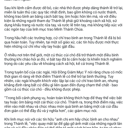
Sau khi lệnh cấm được dỡ bỏ, các nhà thờ được phép dâng thánh lễ trở lại,
miễn là tuân thủ các quy tắc nhất định, bao gồm không có nước thánh,
không trao bình an bằng cách bắt tay, ôm hoặc hôn lên má, và với điều
kiện là những người tham dự Thánh lễ phải giữ khoảng cách xã hội, sử
dụng khẩu trang và nước rửa tay, và rước lễ trên tay, mà không tiếp xúc với
các ngón tay của linh mục trao Mình Thánh Chúa.
Trong hầu hết các trường hợp, cử chỉ trao bình an trong Thánh lễ đã bị bỏ
qua hoàn toàn. Tuy nhiên, tại một số giáo xứ, các tín hữu được mời thực
hiện những cử chỉ như vẫy tay hoặc gật đầu.
Ở nhiều nơi trên thế giới, một cú thúc cùi chỏ đã trở thành một điều bình
thường khi chào hỏi ai đó, vì bắt tay đã bị cấm hoặc bị khiển trách nghiêm
trọng do các yêu cầu về khoảng cách xã hội, kể cả trong Thánh lễ.
Trong tuyên bố của các ngài, Hội Đồng Giám Mục Ý nói rằng chưa có mốc
thời gian rõ ràng về thời điểm Thánh lễ có thể trở lại bình thường. Tuy
nhiên, các ngài khuyến khích việc lặp lại các cử chỉ trao bình an, nhưng
khẳng định rằng bất cứ điều gì liên quan đến đụng chạm thể chất - bao
gồm cả cú thúc cùi chỏ - đều không được phép.
“Trong bối cảnh phụng vụ, hoàn toàn không thích hợp để thay thế việc bắt
tay hoặc ôm bằng một cái thúc cùi chỏ. Thành ra, trong thời điểm này, việc
nhìn vào mắt nhau và chúc nhau món quà bình an bằng một cái cúi đầu
đơn giản có thể đầy đủ và ý nghĩa hơn”, các giám mục nói.
Khi linh mục nói với các tín hữu “anh chị em hãy chúc bình an cho nhau”
trong Thánh lễ, “việc quay mắt lại để gặp gỡ ánh mắt của những người lân
cận và cúi đầu chào đáp có thể diễn tả một cách hùng hồn, tự tin và nhạy