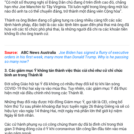
“Có một số thượng nghị sĩ Đảng Dân chủ đang ở trên đỉnh cao đó, chẳng
hạn như Joe Manchin từ Tây Virginia. Tôi luôn nghĩ trong lòng rằng một lúc
nào đó anh ta có thể chuyển đảng, trở thành một đảng viên Cộng hòa”.
Thành ra ông Biden đang cố gắng tung ra càng nhiều càng tốt các sắc
lệnh hành pháp, đặc biệt là các sắc lệnh liên quan đến phá thai mà ông đã
hứa với các tổ chức phò phá thai, là những người đã chi ra các khoản tiền
khổng lồ cho ông tranh cử.
Source:
ABC News Australia
Joe Biden has signed a flurry of executive
orders in his first week, many more than Donald Trump. Why is he passing
so many now?
3. Các giám mục Ý không tán thành việc thúc cùi chỏ như cử chỉ chúc
bình an trong Thánh lễ
Đời sống Giáo hội tại Ý đã không có nhiều thay đổi kể từ khi làn sóng
COVID-19 thứ hai xảy ra vào mùa thu. Tuy nhiên, các giám mục Ý đã thực
hiện một vài điều chỉnh nhỏ trong các Thánh lễ.
Những thay đổi này được Hội đồng Giám mục Ý, gọi tắt là CEI, công bố
hôm thứ Tư sau phiên khoáng đại trực tuyến ngày 26 tháng Giêng và sẽ có
hiệu lực vào ngày 14 tháng Hai, một ngày mà phần lớn thế giới kỷ niệm
Ngày lễ tình nhân.
Các cử hành phụng vụ có công chúng tham dự đã bị đình chỉ trong thời
gian 3 tháng đóng cửa ở Ý khi coronavirus tấn công lần đầu tiên vào mùa
xuân năm ngoái.