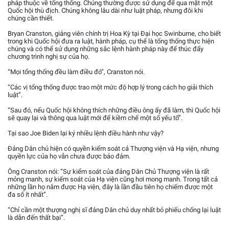
pháp thuộc về tổng thống. Chúng thường được sử dụng để qua mặt một
Quốc hội thù địch. Chúng không lâu dài như luật pháp, nhưng đôi khi
chúng cần thiết.
Bryan Cranston, giảng viên chính trị Hoa Kỳ tại Đại học Swinburne, cho biết
trong khi Quốc hội đưa ra luật, hành pháp, cụ thể là tổng thống thực hiện
chúng và có thể sử dụng những sắc lệnh hành pháp này để thúc đẩy
chương trình nghị sự của họ.
“Mọi tổng thống đều làm điều đó”, Cranston nói.
“Các vị tổng thống được trao một mức độ hợp lý trong cách họ giải thích
luật”.
“Sau đó, nếu Quốc hội không thích những điều ông ấy đã làm, thì Quốc hội
sẽ quay lại và thông qua luật mới để kiềm chế một số yếu tố”.
Tại sao Joe Biden lại ký nhiều lệnh điều hành như vậy?
Đảng Dân chủ hiện có quyền kiểm soát cả Thượng viện và Hạ viện, nhưng
quyền lực của họ vẫn chưa được bảo đảm.
Ông Cranston nói: “Sự kiểm soát của đảng Dân Chủ Thượng viện là rất
mỏng manh, sự kiểm soát của Hạ viện cũng hơi mong manh. Trong tất cả
những lần họ nắm được Hạ viện, đây là lần đầu tiên họ chiếm được một
đa số ít nhất”.
“Chỉ cần một thượng nghị sĩ đảng Dân chủ duy nhất bỏ phiếu chống lại luật
là dẫn đến thất bại”.