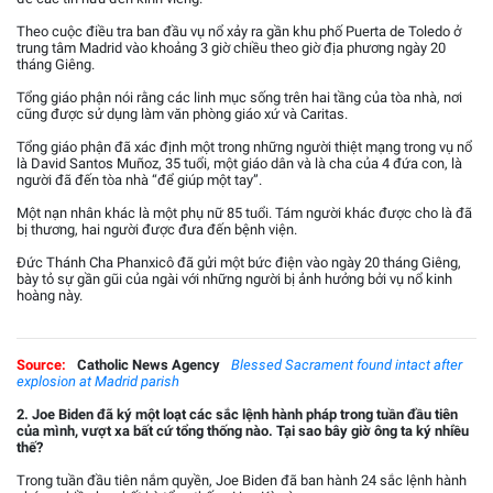
Theo cuộc điều tra ban đầu vụ nổ xảy ra gần khu phố Puerta de Toledo ở
trung tâm Madrid vào khoảng 3 giờ chiều theo giờ địa phương ngày 20
tháng Giêng.
Tổng giáo phận nói rằng các linh mục sống trên hai tầng của tòa nhà, nơi
cũng được sử dụng làm văn phòng giáo xứ và Caritas.
Tổng giáo phận đã xác định một trong những người thiệt mạng trong vụ nổ
là David Santos Muñoz, 35 tuổi, một giáo dân và là cha của 4 đứa con, là
người đã đến tòa nhà “để giúp một tay”.
Một nạn nhân khác là một phụ nữ 85 tuổi. Tám người khác được cho là đã
bị thương, hai người được đưa đến bệnh viện.
Đức Thánh Cha Phanxicô đã gửi một bức điện vào ngày 20 tháng Giêng,
bày tỏ sự gần gũi của ngài với những người bị ảnh hưởng bởi vụ nổ kinh
hoàng này.
Source:
Catholic News Agency
Blessed Sacrament found intact after
explosion at Madrid parish
2. Joe Biden đã ký một loạt các sắc lệnh hành pháp trong tuần đầu tiên
của mình, vượt xa bất cứ tổng thống nào. Tại sao bây giờ ông ta ký nhiều
thế?
Trong tuần đầu tiên nắm quyền, Joe Biden đã ban hành 24 sắc lệnh hành