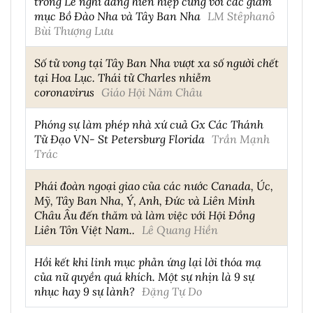
trong Lễ nghi dâng hiến hiệp cùng với các giám
mục Bồ Đào Nha và Tây Ban Nha
LM Stêphanô
Bùi Thượng Lưu
Số tử vong tại Tây Ban Nha vượt xa số người chết
tại Hoa Lục. Thái tử Charles nhiễm
coronavirus
Giáo Hội Năm Châu
Phóng sự làm phép nhà xứ cuả Gx Các Thánh
Tử Đạo VN- St Petersburg Florida
Trần Mạnh
Trác
Phái đoàn ngoại giao của các nước Canada, Úc,
Mỹ, Tây Ban Nha, Ý, Anh, Đức và Liên Minh
Châu Âu đến thăm và làm việc với Hội Đồng
Liên Tôn Việt Nam..
Lê Quang Hiền
Hồi kết khi linh mục phản ứng lại lời thóa mạ
của nữ quyền quá khích. Một sự nhịn là 9 sự
nhục hay 9 sự lành?
Đặng Tự Do