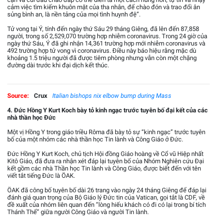
cảm việc tìm kiếm khuôn mặt của tha nhân, để chào đón và trao đổi ân
sủng bình an, là nền tảng của mọi tình huynh đệ”.
Tử vong tại Ý, tính đến ngày thứ Sáu 29 tháng Giêng, đã lên đến 87,858
người, trong số 2,529,070 trường hợp nhiễm coronavirus. Trong 24 giờ của
ngày thứ Sáu, Ý đã ghi nhận 14,361 trường hợp mới nhiễm coronavirus và
492 trường hợp tử vong vì coronavirus. Điều này báo hiệu rằng mặc dù
khoảng 1.5 triệu người đã được tiêm phòng nhưng vẫn còn một chặng
đường dài trước khi đại dịch kết thúc.
Source:
Crux
Italian bishops nix elbow bump during Mass
4. Đức Hồng Y Kurt Koch bày tỏ kinh ngạc trước tuyên bố đại kết của các
nhà thần học Đức
Một vị Hồng Y trong giáo triều Rôma đã bày tỏ sự “kinh ngạc” trước tuyên
bố của một nhóm các nhà thần học Tin lành và Công Giáo ở Đức.
Đức Hồng Y Kurt Koch, chủ tịch Hội đồng Giáo hoàng về Cổ vũ Hiệp nhất
Kitô Giáo, đã đưa ra nhận xét đáp lại tuyên bố của Nhóm Nghiên cứu Đại
kết gồm các nhà Thần học Tin lành và Công Giáo, được biết đến với tên
viết tắt tiếng Đức là ÖAK.
ÖAK đã công bố tuyên bố dài 26 trang vào ngày 24 tháng Giêng để đáp lại
đánh giá quan trọng của Bộ Giáo lý Đức tin của Vatican, gọi tắt là CDF, về
đề xuất của nhóm liên quan đến “lòng hiếu khách có đi có lại trong bí tích
Thánh Thể” giữa người Công Giáo và người Tin lành.