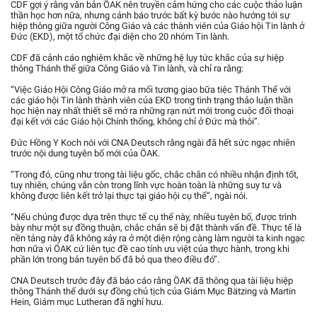
CDF gợi ý rằng văn bản ÖAK nên truyền cảm hứng cho các cuộc thảo luận
thần học hơn nữa, nhưng cảnh báo trước bất kỳ bước nào hướng tới sự
hiệp thông giữa người Công Giáo và các thành viên của Giáo hội Tin lành ở
Đức (EKD), một tổ chức đại diện cho 20 nhóm Tin lành.
CDF đã cảnh cáo nghiêm khắc về những hệ lụy tức khắc của sự hiệp
thông Thánh thể giữa Công Giáo và Tin lành, và chỉ ra rằng:
“Việc Giáo Hội Công Giáo mở ra mối tương giao bữa tiệc Thánh Thể với
các giáo hội Tin lành thành viên của EKD trong tình trạng thảo luận thần
học hiện nay nhất thiết sẽ mở ra những rạn nứt mới trong cuộc đối thoại
đại kết với các Giáo hội Chính thống, không chỉ ở Đức mà thôi”.
Đức Hồng Y Koch nói với CNA Deutsch rằng ngài đã hết sức ngạc nhiên
trước nội dung tuyên bố mới của ÖAK.
“Trong đó, cũng như trong tài liệu gốc, chắc chắn có nhiều nhận định tốt,
tuy nhiên, chúng vẫn còn trong lĩnh vực hoàn toàn là những suy tư và
không được liên kết trở lại thực tại giáo hội cụ thể”, ngài nói.
“Nếu chúng được dựa trên thực tế cụ thể này, nhiều tuyên bố, được trình
bày như một sự đồng thuận, chắc chắn sẽ bị đặt thành vấn đề. Thực tế là
nền tảng này đã không xảy ra ở một diện rộng càng làm người ta kinh ngạc
hơn nữa vì ÖAK cứ liên tục đề cao tính ưu việt của thực hành, trong khi
phần lớn trong bản tuyên bố đã bỏ qua theo điều đó”.
CNA Deutsch trước đây đã báo cáo rằng ÖAK đã thông qua tài liệu hiệp
thông Thánh thể dưới sự đồng chủ tịch của Giám Mục Bätzing và Martin
Hein, Giám mục Lutheran đã nghỉ hưu.