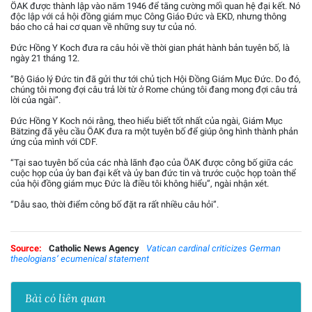
ÖAK được thành lập vào năm 1946 để tăng cường mối quan hệ đại kết. Nó
độc lập với cả hội đồng giám mục Công Giáo Đức và EKD, nhưng thông
báo cho cả hai cơ quan về những suy tư của nó.
Đức Hồng Y Koch đưa ra câu hỏi về thời gian phát hành bản tuyên bố, là
ngày 21 tháng 12.
“Bộ Giáo lý Đức tin đã gửi thư tới chủ tịch Hội Đồng Giám Mục Đức. Do đó,
chúng tôi mong đợi câu trả lời từ ở Rome chúng tôi đang mong đợi câu trả
lời của ngài”.
Đức Hồng Y Koch nói rằng, theo hiểu biết tốt nhất của ngài, Giám Mục
Bätzing đã yêu cầu ÖAK đưa ra một tuyên bố để giúp ông hình thành phản
ứng của mình với CDF.
“Tại sao tuyên bố của các nhà lãnh đạo của ÖAK được công bố giữa các
cuộc họp của ủy ban đại kết và ủy ban đức tin và trước cuộc họp toàn thể
của hội đồng giám mục Đức là điều tôi không hiểu”, ngài nhận xét.
“Dẫu sao, thời điểm công bố đặt ra rất nhiều câu hỏi”.
Source:
Catholic News Agency
Vatican cardinal criticizes German
theologians’ ecumenical statement
Bài có liên quan