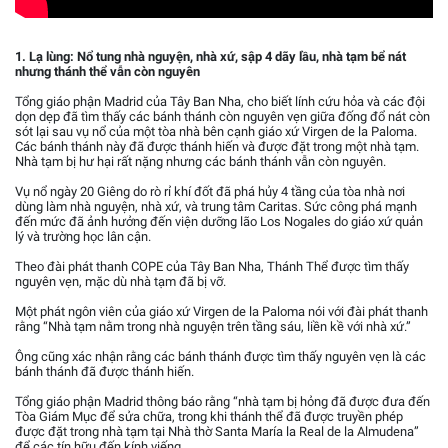
1. Lạ lùng: Nổ tung nhà nguyện, nhà xứ, sập 4 dãy lầu, nhà tạm bể nát
nhưng thánh thể vẫn còn nguyên
Tổng giáo phận Madrid của Tây Ban Nha, cho biết lính cứu hỏa và các đội
dọn dẹp đã tìm thấy các bánh thánh còn nguyên vẹn giữa đống đổ nát còn
sót lại sau vụ nổ của một tòa nhà bên cạnh giáo xứ Virgen de la Paloma.
Các bánh thánh này đã được thánh hiến và được đặt trong một nhà tạm.
Nhà tạm bị hư hại rất nặng nhưng các bánh thánh vẫn còn nguyên.
Vụ nổ ngày 20 Giêng do rò rỉ khí đốt đã phá hủy 4 tầng của tòa nhà nơi
dùng làm nhà nguyện, nhà xứ, và trung tâm Caritas. Sức công phá mạnh
đến mức đã ảnh hưởng đến viện dưỡng lão Los Nogales do giáo xứ quản
lý và trường học lân cận.
Theo đài phát thanh COPE của Tây Ban Nha, Thánh Thể được tìm thấy
nguyên vẹn, mặc dù nhà tạm đã bị vỡ.
Một phát ngôn viên của giáo xứ Virgen de la Paloma nói với đài phát thanh
rằng “Nhà tạm nằm trong nhà nguyện trên tầng sáu, liền kề với nhà xứ.”
Ông cũng xác nhận rằng các bánh thánh được tìm thấy nguyên vẹn là các
bánh thánh đã được thánh hiến.
Tổng giáo phận Madrid thông báo rằng “nhà tạm bị hỏng đã được đưa đến
Tòa Giám Mục để sửa chữa, trong khi thánh thể đã được truyền phép
được đặt trong nhà tạm tại Nhà thờ Santa María la Real de la Almudena”
để các tín hữu đến kính viếng.