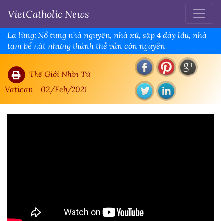
VietCatholic News
Lạ lùng: Nổ tung nhà nguyện, nhà xứ, sập 4 dãy lầu, nhà
tạm bể nát nhưng thánh thể vẫn còn nguyên
Thế Giới Nhìn Từ
Vatican
02/Feb/2021