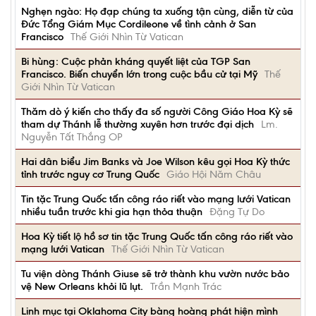
Nghẹn ngào: Họ đạp chúng ta xuống tận cùng, diễn từ của
Đức Tổng Giám Mục Cordileone về tình cảnh ở San
Francisco
Thế Giới Nhìn Từ Vatican
Bi hùng: Cuộc phản kháng quyết liệt của TGP San
Francisco. Biến chuyển lớn trong cuộc bầu cử tại Mỹ
Thế
Giới Nhìn Từ Vatican
Thăm dò ý kiến cho thấy đa số người Công Giáo Hoa Kỳ sẽ
tham dự Thánh lễ thường xuyên hơn trước đại dịch
Lm.
Nguyễn Tất Thắng OP
Hai dân biểu Jim Banks và Joe Wilson kêu gọi Hoa Kỳ thức
tỉnh trước nguy cơ Trung Quốc
Giáo Hội Năm Châu
Tin tặc Trung Quốc tấn công ráo riết vào mạng lưới Vatican
nhiều tuần trước khi gia hạn thỏa thuận
Đặng Tự Do
Hoa Kỳ tiết lộ hồ sơ tin tặc Trung Quốc tấn công ráo riết vào
mạng lưới Vatican
Thế Giới Nhìn Từ Vatican
Tu viện dòng Thánh Giuse sẽ trở thành khu vườn nước bảo
vệ New Orleans khỏi lũ lụt.
Trần Mạnh Trác
Linh mục tại Oklahoma City bàng hoàng phát hiện mình