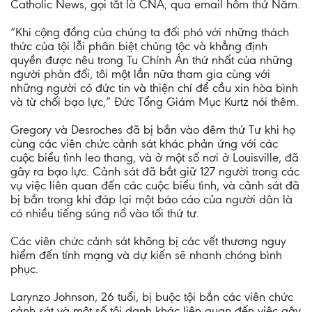
Catholic News, gọi tắt là CNA, qua email hôm thứ Năm.
“Khi cộng đồng của chúng ta đối phó với những thách
thức của tội lỗi phân biệt chủng tộc và khẳng định
quyền được nêu trong Tu Chính Án thứ nhất của những
người phản đối, tôi một lần nữa tham gia cùng với
những người có đức tin và thiện chí để cầu xin hòa bình
và từ chối bạo lực,” Đức Tổng Giám Mục Kurtz nói thêm.
Gregory và Desroches đã bị bắn vào đêm thứ Tư khi họ
cùng các viên chức cảnh sát khác phản ứng với các
cuộc biểu tình leo thang, và ở một số nơi ở Louisville, đã
gây ra bạo lực. Cảnh sát đã bắt giữ 127 người trong các
vụ việc liên quan đến các cuộc biểu tình, và cảnh sát đã
bị bắn trong khi đáp lại một báo cáo của người dân là
có nhiều tiếng súng nổ vào tối thứ tư.
Các viên chức cảnh sát không bị các vết thương nguy
hiểm đến tính mạng và dự kiến sẽ nhanh chóng bình
phục.
Larynzo Johnson, 26 tuổi, bị buộc tội bắn các viên chức
cảnh sát và một số tội danh khác liên quan đến việc gây