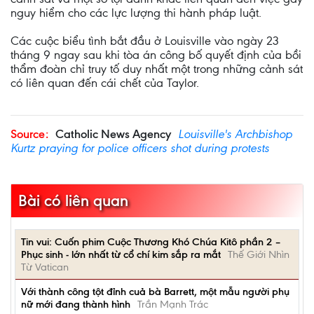
nguy hiểm cho các lực lượng thi hành pháp luật.
Các cuộc biểu tình bắt đầu ở Louisville vào ngày 23
tháng 9 ngay sau khi tòa án công bố quyết định của bồi
thẩm đoàn chỉ truy tố duy nhất một trong những cảnh sát
có liên quan đến cái chết của Taylor.
Source:
Catholic News Agency
Louisville's Archbishop
Kurtz praying for police officers shot during protests
Bài có liên quan
Tin vui: Cuốn phim Cuộc Thương Khó Chúa Kitô phần 2 –
Phục sinh - lớn nhất từ cổ chí kim sắp ra mắt
Thế Giới Nhìn
Từ Vatican
Với thành công tột đỉnh cuả bà Barrett, một mẫu người phụ
nữ mới đang thành hình
Trần Mạnh Trác