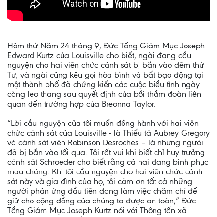
Hôm thứ Năm 24 tháng 9, Đức Tổng Giám Mục Joseph
Edward Kurtz của Louisville cho biết, ngài đang cầu
nguyện cho hai viên chức cảnh sát bị bắn vào đêm thứ
Tư, và ngài cũng kêu gọi hòa bình và bất bạo động tại
một thành phố đã chứng kiến các cuộc biểu tình ngày
càng leo thang sau quyết định của bồi thẩm đoàn liên
quan đến trường hợp của Breonna Taylor.
“Lời cầu nguyện của tôi muốn đồng hành với hai viên
chức cảnh sát của Louisville - là Thiếu tá Aubrey Gregory
và cảnh sát viên Robinson Desroches – là những người
đã bị bắn vào tối qua. Tôi rất vui khi biết chỉ huy trưởng
cảnh sát Schroeder cho biết rằng cả hai đang bình phục
mau chóng. Khi tôi cầu nguyện cho hai viên chức cảnh
sát này và gia đình của họ, tôi cảm ơn tất cả những
người phản ứng đầu tiên đang làm việc chăm chỉ để
giữ cho cộng đồng của chúng ta được an toàn,” Đức
Tổng Giám Mục Joseph Kurtz nói với Thông tấn xã