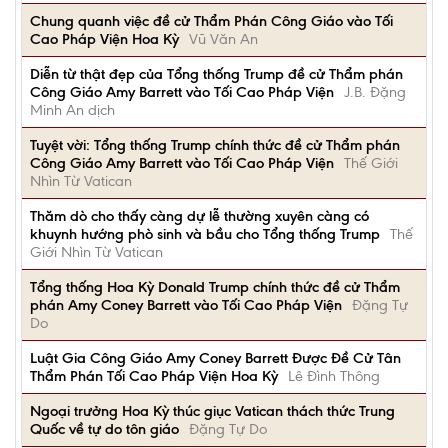
Chung quanh việc đề cử Thẩm Phán Công Giáo vào Tối
Cao Pháp Viện Hoa Kỳ
Vũ Văn An
Diễn từ thật đẹp của Tổng thống Trump đề cử Thẩm phán
Công Giáo Amy Barrett vào Tối Cao Pháp Viện
J.B. Đặng
Minh An dịch
Tuyệt vời: Tổng thống Trump chính thức đề cử Thẩm phán
Công Giáo Amy Barrett vào Tối Cao Pháp Viện
Thế Giới
Nhìn Từ Vatican
Thăm dò cho thấy càng dự lễ thường xuyên càng có
khuynh hướng phò sinh và bầu cho Tổng thống Trump
Thế
Giới Nhìn Từ Vatican
Tổng thống Hoa Kỳ Donald Trump chính thức đề cử Thẩm
phán Amy Coney Barrett vào Tối Cao Pháp Viện
Đặng Tự
Do
Luật Gia Công Giáo Amy Coney Barrett Được Đề Cử Tân
Thẩm Phán Tối Cao Pháp Viện Hoa Kỳ
Lê Đình Thông
Ngoại trưởng Hoa Kỳ thúc giục Vatican thách thức Trung
Quốc về tự do tôn giáo
Đặng Tự Do