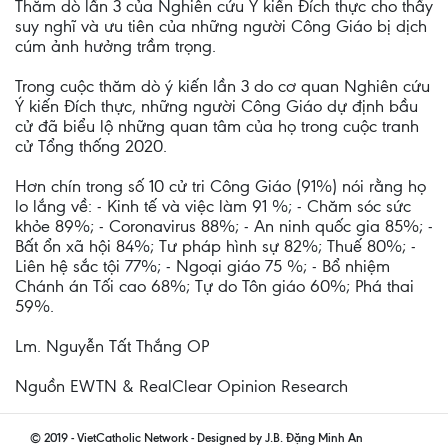
Thăm dò lần 3 của Nghiên cứu Ý kiến Đích thực cho thấy
suy nghĩ và ưu tiên của những người Công Giáo bị dịch
cúm ảnh hưởng trầm trọng.
Trong cuộc thăm dò ý kiến lần 3 do cơ quan Nghiên cứu
Ý kiến Đích thực, những người Công Giáo dự định bầu
cử đã biểu lộ những quan tâm của họ trong cuộc tranh
cử Tổng thống 2020.
Hơn chín trong số 10 cử tri Công Giáo (91%) nói rằng họ
lo lắng về: - Kinh tế và việc làm 91 %; - Chăm sóc sức
khỏe 89%; - Coronavirus 88%; - An ninh quốc gia 85%; -
Bất ổn xã hội 84%; Tư pháp hình sự 82%; Thuế 80%; -
Liên hệ sắc tội 77%; - Ngoại giáo 75 %; - Bổ nhiệm
Chánh án Tối cao 68%; Tự do Tôn giáo 60%; Phá thai
59%.
Lm. Nguyễn Tất Thắng OP
Nguồn EWTN & RealClear Opinion Research
© 2019 - VietCatholic Network - Designed by J.B. Đặng Minh An