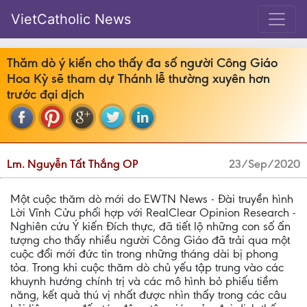
VietCatholic News
Thăm dò ý kiến cho thấy đa số người Công Giáo
Hoa Kỳ sẽ tham dự Thánh lễ thường xuyên hơn
trước đại dịch
Lm. Nguyễn Tất Thắng OP
23/Sep/2020
Một cuộc thăm dò mới do EWTN News - Đài truyền hình
Lời Vĩnh Cửu phối hợp với RealClear Opinion Research -
Nghiên cứu Ý kiến Đích thực, đã tiết lộ những con số ấn
tượng cho thấy nhiều người Công Giáo đã trải qua một
cuộc đổi mới đức tin trong những tháng dài bị phong
tỏa. Trong khi cuộc thăm dò chủ yếu tập trung vào các
khuynh hướng chính trị và các mô hình bỏ phiếu tiềm
năng, kết quả thú vị nhất được nhìn thấy trong các câu