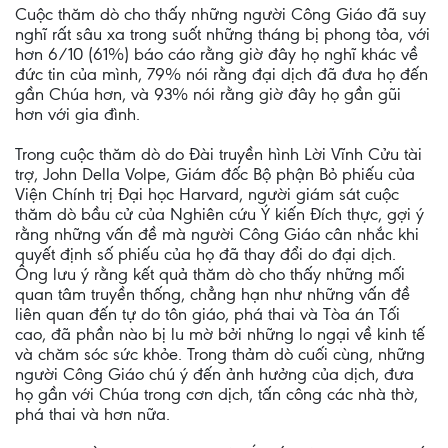
Cuộc thăm dò cho thấy những người Công Giáo đã suy
nghĩ rất sâu xa trong suốt những tháng bị phong tỏa, với
hơn 6/10 (61%) báo cáo rằng giờ đây họ nghĩ khác về
đức tin của mình, 79% nói rằng đại dịch đã đưa họ đến
gần Chúa hơn, và 93% nói rằng giờ đây họ gần gũi
hơn với gia đình.
Trong cuộc thăm dò do Đài truyền hình Lời Vĩnh Cửu tài
trợ, John Della Volpe, Giám đốc Bộ phận Bỏ phiếu của
Viện Chính trị Đại học Harvard, người giám sát cuộc
thăm dò bầu cử của Nghiên cứu Ý kiến Đích thực, gợi ý
rằng những vấn đề mà người Công Giáo cân nhắc khi
quyết định số phiếu của họ đã thay đổi do đại dịch.
Ông lưu ý rằng kết quả thăm dò cho thấy những mối
quan tâm truyền thống, chẳng hạn như những vấn đề
liên quan đến tự do tôn giáo, phá thai và Tòa án Tối
cao, đã phần nào bị lu mờ bởi những lo ngại về kinh tế
và chăm sóc sức khỏe. Trong thảm dò cuối cùng, những
người Công Giáo chú ý đến ảnh hưởng của dịch, đưa
họ gần với Chúa trong cơn dịch, tấn công các nhà thờ,
phá thai và hơn nữa.