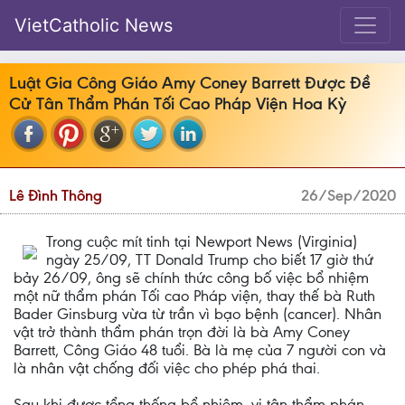
VietCatholic News
Luật Gia Công Giáo Amy Coney Barrett Được Đề
Cử Tân Thẩm Phán Tối Cao Pháp Viện Hoa Kỳ
Lê Đình Thông
26/Sep/2020
Trong cuộc mít tinh tại Newport News (Virginia)
ngày 25/09, TT Donald Trump cho biết 17 giờ thứ
bảy 26/09, ông sẽ chính thức công bố việc bổ nhiệm
một nữ thẩm phán Tối cao Pháp viện, thay thế bà Ruth
Bader Ginsburg vừa từ trần vì bạo bệnh (cancer). Nhân
vật trở thành thẩm phán trọn đời là bà Amy Coney
Barrett, Công Giáo 48 tuổi. Bà là mẹ của 7 người con và
là nhân vật chống đối việc cho phép phá thai.
Sau khi được tổng thống bổ nhiệm, vị tân thẩm phán