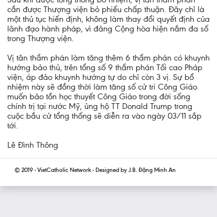
cần được Thượng viện bỏ phiếu chấp thuận. Đây chỉ là
một thủ tục hiến định, không làm thay đổi quyết định của
lãnh đạo hành pháp, vì đảng Cộng hòa hiện nắm đa số
trong Thượng viện.
Vị tân thẩm phán làm tăng thêm 6 thẩm phán có khuynh
hướng bảo thủ, trên tổng số 9 thẩm phán Tối cao Pháp
viện, áp đảo khuynh hướng tự do chỉ còn 3 vị. Sự bổ
nhiệm này sẽ đồng thời làm tăng số cử tri Công Giáo
muốn bảo tồn học thuyết Công Giáo trong đời sống
chính trị tại nước Mỹ, ủng hộ TT Donald Trump trong
cuộc bầu cử tổng thống sẽ diễn ra vào ngày 03/11 sắp
tới.
Lê Đình Thông
© 2019 - VietCatholic Network - Designed by J.B. Đặng Minh An