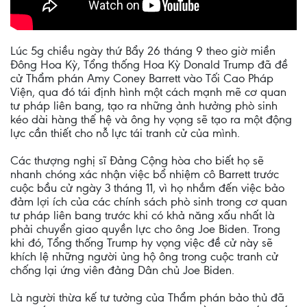
Lúc 5g chiều ngày thứ Bẩy 26 tháng 9 theo giờ miền
Đông Hoa Kỳ, Tổng thống Hoa Kỳ Donald Trump đã đề
cử Thẩm phán Amy Coney Barrett vào Tối Cao Pháp
Viện, qua đó tái định hình một cách mạnh mẽ cơ quan
tư pháp liên bang, tạo ra những ảnh hưởng phò sinh
kéo dài hàng thế hệ và ông hy vọng sẽ tạo ra một động
lực cần thiết cho nỗ lực tái tranh cử của mình.
Các thượng nghị sĩ Đảng Cộng hòa cho biết họ sẽ
nhanh chóng xác nhận việc bổ nhiệm cô Barrett trước
cuộc bầu cử ngày 3 tháng 11, vì họ nhắm đến việc bảo
đảm lợi ích của các chính sách phò sinh trong cơ quan
tư pháp liên bang trước khi có khả năng xấu nhất là
phải chuyển giao quyền lực cho ông Joe Biden. Trong
khi đó, Tổng thống Trump hy vọng việc đề cử này sẽ
khích lệ những người ủng hộ ông trong cuộc tranh cử
chống lại ứng viên đảng Dân chủ Joe Biden.
Là người thừa kế tư tưởng của Thẩm phán bảo thủ đã