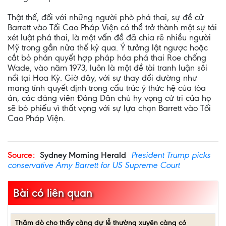
Thật thế, đối với những người phò phá thai, sự đề cử
Barrett vào Tối Cao Pháp Viện có thể trở thành một sự tái
xét luật phá thai, là một vấn đề đã chia rẽ nhiều người
Mỹ trong gần nửa thế kỷ qua. Ý tưởng lật ngược hoặc
cắt bỏ phán quyết hợp pháp hóa phá thai Roe chống
Wade, vào năm 1973, luôn là một đề tài tranh luận sôi
nổi tại Hoa Kỳ. Giờ đây, với sự thay đổi dường như
mang tính quyết định trong cấu trúc ý thức hệ của tòa
án, các đảng viên Đảng Dân chủ hy vọng cử tri của họ
sẽ bỏ phiếu vì thất vọng với sự lựa chọn Barrett vào Tối
Cao Pháp Viện.
Source:
Sydney Morning Herald
President Trump picks
conservative Amy Barrett for US Supreme Court
Bài có liên quan
Thăm dò cho thấy càng dự lễ thường xuyên càng có