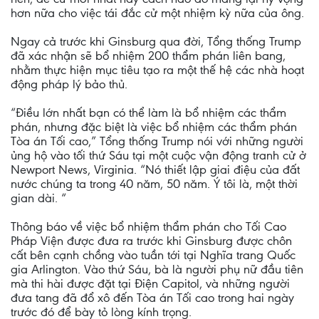
hơn nữa cho việc tái đắc cử một nhiệm kỳ nữa của ông.
Ngay cả trước khi Ginsburg qua đời, Tổng thống Trump
đã xác nhận sẽ bổ nhiệm 200 thẩm phán liên bang,
nhằm thực hiện mục tiêu tạo ra một thế hệ các nhà hoạt
động pháp lý bảo thủ.
“Điều lớn nhất bạn có thể làm là bổ nhiệm các thẩm
phán, nhưng đặc biệt là việc bổ nhiệm các thẩm phán
Tòa án Tối cao,” Tổng thống Trump nói với những người
ủng hộ vào tối thứ Sáu tại một cuộc vận động tranh cử ở
Newport News, Virginia. “Nó thiết lập giai điệu của đất
nước chúng ta trong 40 năm, 50 năm. Ý tôi là, một thời
gian dài. “
Thông báo về việc bổ nhiệm thẩm phán cho Tối Cao
Pháp Viện được đưa ra trước khi Ginsburg được chôn
cất bên cạnh chồng vào tuần tới tại Nghĩa trang Quốc
gia Arlington. Vào thứ Sáu, bà là người phụ nữ đầu tiên
mà thi hài được đặt tại Điện Capitol, và những người
đưa tang đã đổ xô đến Tòa án Tối cao trong hai ngày
trước đó để bày tỏ lòng kính trọng.