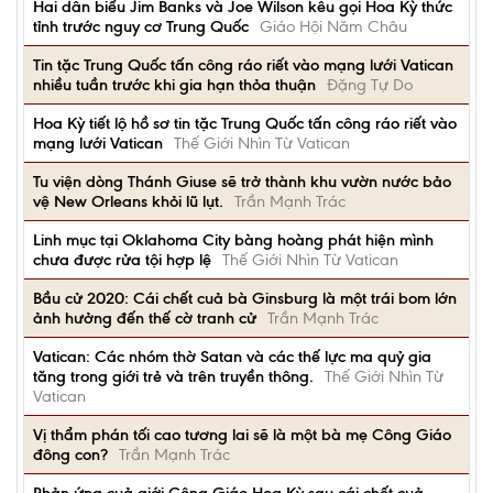
Hai dân biểu Jim Banks và Joe Wilson kêu gọi Hoa Kỳ thức
tỉnh trước nguy cơ Trung Quốc
Giáo Hội Năm Châu
Tin tặc Trung Quốc tấn công ráo riết vào mạng lưới Vatican
nhiều tuần trước khi gia hạn thỏa thuận
Đặng Tự Do
Hoa Kỳ tiết lộ hồ sơ tin tặc Trung Quốc tấn công ráo riết vào
mạng lưới Vatican
Thế Giới Nhìn Từ Vatican
Tu viện dòng Thánh Giuse sẽ trở thành khu vườn nước bảo
vệ New Orleans khỏi lũ lụt.
Trần Mạnh Trác
Linh mục tại Oklahoma City bàng hoàng phát hiện mình
chưa được rửa tội hợp lệ
Thế Giới Nhìn Từ Vatican
Bầu cử 2020: Cái chết cuả bà Ginsburg là một trái bom lớn
ảnh hưởng đến thế cờ tranh cử
Trần Mạnh Trác
Vatican: Các nhóm thờ Satan và các thế lực ma quỷ gia
tăng trong giới trẻ và trên truyền thông.
Thế Giới Nhìn Từ
Vatican
Vị thẩm phán tối cao tương lai sẽ là một bà mẹ Công Giáo
đông con?
Trần Mạnh Trác