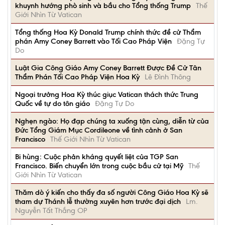
khuynh hướng phò sinh và bầu cho Tổng thống Trump
Thế
Giới Nhìn Từ Vatican
Tổng thống Hoa Kỳ Donald Trump chính thức đề cử Thẩm
phán Amy Coney Barrett vào Tối Cao Pháp Viện
Đặng Tự
Do
Luật Gia Công Giáo Amy Coney Barrett Được Đề Cử Tân
Thẩm Phán Tối Cao Pháp Viện Hoa Kỳ
Lê Đình Thông
Ngoại trưởng Hoa Kỳ thúc giục Vatican thách thức Trung
Quốc về tự do tôn giáo
Đặng Tự Do
Nghẹn ngào: Họ đạp chúng ta xuống tận cùng, diễn từ của
Đức Tổng Giám Mục Cordileone về tình cảnh ở San
Francisco
Thế Giới Nhìn Từ Vatican
Bi hùng: Cuộc phản kháng quyết liệt của TGP San
Francisco. Biến chuyển lớn trong cuộc bầu cử tại Mỹ
Thế
Giới Nhìn Từ Vatican
Thăm dò ý kiến cho thấy đa số người Công Giáo Hoa Kỳ sẽ
tham dự Thánh lễ thường xuyên hơn trước đại dịch
Lm.
Nguyễn Tất Thắng OP