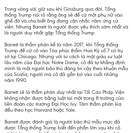
Trong vòng vài giờ sau khi Ginsburg qua đời, Tổng
thống Trump nói rõ rằng ông sẽ đề cử một phụ nữ vào
ghế đó và cho biết ông đang cân nhắc năm ứng cử
viên. Nhưng Barrett là người được yêu thích sớm nhất và
là người duy nhất gặp Tổng thống Trump.
Barrett là thẩm phán kể từ năm 2017, khi Tổng thống
Trump đề cử cô vào Tòa phúc thẩm Hoa Kỳ số 7 có trụ
sở tại Chicago. Nhưng với tư cách là một giáo sư luật
lâu năm của Đại học Notre Dame, cô đã tự khẳng định
mình là một người bảo thủ đáng tin cậy theo khuôn mẫu
của Scalia, người mà cô đã gắn bó vào cuối những
năm 1990.
Barrett sẽ là thẩm phán duy nhất tại Tối Cao Pháp Viện
không nhận được bằng luật tại một trong 8 trường của
liên đoàn các trường Đại Học Ivy. Tám thẩm phán kia
đều theo học Harvard hoặc Yale.
Barrett được đánh giá là người bảo thủ mẫu mực đã
được Tổng thống Trump biết đến phần lớn sau khi cô