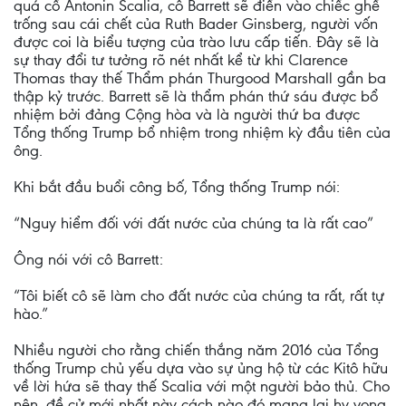
quá cố Antonin Scalia, cô Barrett sẽ điền vào chiếc ghế
trống sau cái chết của Ruth Bader Ginsberg, người vốn
được coi là biểu tượng của trào lưu cấp tiến. Đây sẽ là
sự thay đổi tư tưởng rõ nét nhất kể từ khi Clarence
Thomas thay thế Thẩm phán Thurgood Marshall gần ba
thập kỷ trước. Barrett sẽ là thẩm phán thứ sáu được bổ
nhiệm bởi đảng Cộng hòa và là người thứ ba được
Tổng thống Trump bổ nhiệm trong nhiệm kỳ đầu tiên của
ông.
Khi bắt đầu buổi công bố, Tổng thống Trump nói:
“Nguy hiểm đối với đất nước của chúng ta là rất cao”
Ông nói với cô Barrett:
“Tôi biết cô sẽ làm cho đất nước của chúng ta rất, rất tự
hào.”
Nhiều người cho rằng chiến thắng năm 2016 của Tổng
thống Trump chủ yếu dựa vào sự ủng hộ từ các Kitô hữu
về lời hứa sẽ thay thế Scalia với một người bảo thủ. Cho
nên, đề cử mới nhất này cách nào đó mang lại hy vọng