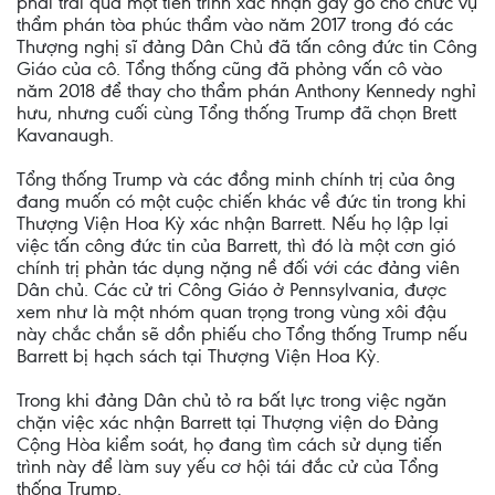
phải trải qua một tiến trình xác nhận gay go cho chức vụ
thẩm phán tòa phúc thẩm vào năm 2017 trong đó các
Thượng nghị sĩ đảng Dân Chủ đã tấn công đức tin Công
Giáo của cô. Tổng thống cũng đã phỏng vấn cô vào
năm 2018 để thay cho thẩm phán Anthony Kennedy nghỉ
hưu, nhưng cuối cùng Tổng thống Trump đã chọn Brett
Kavanaugh.
Tổng thống Trump và các đồng minh chính trị của ông
đang muốn có một cuộc chiến khác về đức tin trong khi
Thượng Viện Hoa Kỳ xác nhận Barrett. Nếu họ lập lại
việc tấn công đức tin của Barrett, thì đó là một cơn gió
chính trị phản tác dụng nặng nề đối với các đảng viên
Dân chủ. Các cử tri Công Giáo ở Pennsylvania, được
xem như là một nhóm quan trọng trong vùng xôi đậu
này chắc chắn sẽ dồn phiếu cho Tổng thống Trump nếu
Barrett bị hạch sách tại Thượng Viện Hoa Kỳ.
Trong khi đảng Dân chủ tỏ ra bất lực trong việc ngăn
chặn việc xác nhận Barrett tại Thượng viện do Đảng
Cộng Hòa kiểm soát, họ đang tìm cách sử dụng tiến
trình này để làm suy yếu cơ hội tái đắc cử của Tổng
thống Trump.