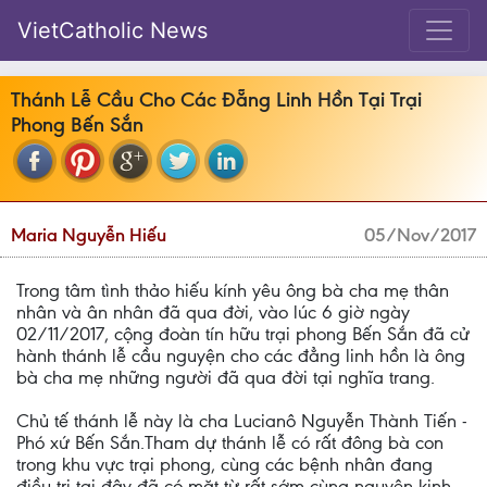
VietCatholic News
Thánh Lễ Cầu Cho Các Đẵng Linh Hồn Tại Trại
Phong Bến Sắn
Maria Nguyễn Hiếu
05/Nov/2017
Trong tâm tình thảo hiếu kính yêu ông bà cha mẹ thân
nhân và ân nhân đã qua đời, vào lúc 6 giờ ngày
02/11/2017, cộng đoàn tín hữu trại phong Bến Sắn đã cử
hành thánh lễ cầu nguyện cho các đẳng linh hồn là ông
bà cha mẹ những người đã qua đời tại nghĩa trang.
Chủ tế thánh lễ này là cha Lucianô Nguyễn Thành Tiến -
Phó xứ Bến Sắn.Tham dự thánh lễ có rất đông bà con
trong khu vực trại phong, cùng các bệnh nhân đang
điều trị tại đây đã có mặt từ rất sớm cùng nguyện kinh