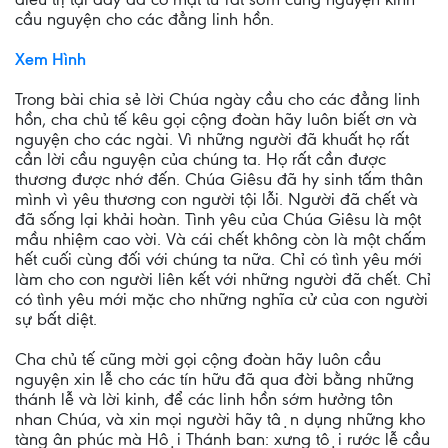
cầu nguyện cho các đẳng linh hồn.
Xem Hình
Trong bài chia sẻ lời Chúa ngày cầu cho các đẳng linh
hồn, cha chủ tế kêu gọi cộng đoàn hãy luôn biết ơn và
nguyện cho các ngài. Vì những người đã khuất họ rất
cần lời cầu nguyện của chúng ta. Họ rất cần được
thương được nhớ đến. Chúa Giêsu đã hy sinh tấm thân
mình vì yêu thương con người tội lỗi. Người đã chết và
đã sống lại khải hoàn. Tình yêu của Chúa Giêsu là một
mầu nhiệm cao vời. Và cái chết không còn là một chấm
hết cuối cùng đối với chúng ta nữa. Chỉ có tình yêu mới
làm cho con người liên kết với những người đã chết. Chỉ
có tình yêu mới mặc cho những nghĩa cử của con người
sự bất diệt.
Cha chủ tế cũng mời gọi cộng đoàn hãy luôn cầu
nguyện xin lễ cho các tín hữu đã qua đời bằng những
thánh lễ và lời kinh, để các linh hồn sớm hưởng tôn
nhan Chúa, và xin mọi người hãy tận dụng những kho
tàng ân phúc mà Hội Thánh ban: xưng tội rước lễ cầu