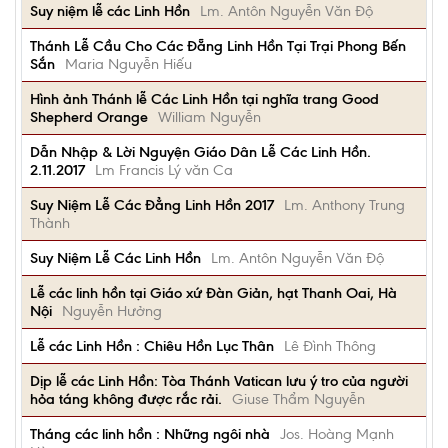
Suy niệm lễ các Linh Hồn
Lm. Antôn Nguyễn Văn Độ
Thánh Lễ Cầu Cho Các Đẵng Linh Hồn Tại Trại Phong Bến
Sắn
Maria Nguyễn Hiếu
Hình ảnh Thánh lễ Các Linh Hồn tại nghĩa trang Good
Shepherd Orange
William Nguyễn
Dẫn Nhập & Lời Nguyện Giáo Dân Lễ Các Linh Hồn.
2.11.2017
Lm Francis Lý văn Ca
Suy Niệm Lễ Các Đẳng Linh Hồn 2017
Lm. Anthony Trung
Thành
Suy Niệm Lễ Các Linh Hồn
Lm. Antôn Nguyễn Văn Độ
Lễ các linh hồn tại Giáo xứ Đàn Giản, hạt Thanh Oai, Hà
Nội
Nguyễn Hưởng
Lễ các Linh Hồn : Chiêu Hồn Lục Thân
Lê Đình Thông
Dịp lễ các Linh Hồn: Tòa Thánh Vatican lưu ý tro của người
hỏa táng không được rắc rải.
Giuse Thẩm Nguyễn
Tháng các linh hồn : Những ngôi nhà
Jos. Hoàng Mạnh