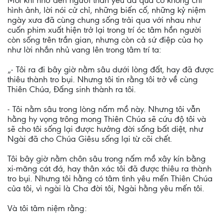
Mỗi khi nhớ đến người thân yêu đã qúa cố không chỉ
hình ảnh, lời nói cử chỉ, những biến cố, những kỷ niệm
ngày xưa đã cùng chung sống trải qua với nhau như
cuốn phim xuất hiện trở lại trong trí óc tâm hồn người
còn sống trên trần gian, nhưng còn cả sứ điệp của họ
như lời nhắn nhủ vang lên trong tâm trí ta:
„- Tôi ra đi bây giờ nằm sâu dưới lòng đất, hay đã được
thiêu thành tro bụi. Nhưng tôi tin rằng tôi trở về cùng
Thiên Chúa, Ðấng sinh thành ra tôi.
- Tôi nằm sâu trong lòng nấm mồ này. Nhưng tôi vẫn
hằng hy vọng trông mong Thiên Chúa sẽ cứu độ tôi và
sẽ cho tôi sống lại được hưởng đời sống bất diệt, như
Ngài đã cho Chúa Giêsu sống lại từ cõi chết.
Tôi bây giờ nằm chôn sâu trong nấm mồ xây kín bằng
xi-măng cát đá, hay thân xác tôi đã được thiêu ra thành
tro bụi. Nhưng tôi hằng có tâm tình yêu mến Thiên Chúa
của tôi, vì ngài là Cha đời tôi, Ngài hằng yêu mến tôi.
Và tôi tâm niệm rằng: