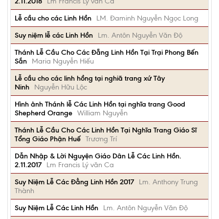
2.11.2018
Lm Francis Lý văn Ca
Lễ cầu cho các Linh Hồn
LM. Đaminh Nguyễn Ngọc Long
Suy niệm lễ các Linh Hồn
Lm. Antôn Nguyễn Văn Độ
Thánh Lễ Cầu Cho Các Đẵng Linh Hồn Tại Trại Phong Bến
Sắn
Maria Nguyễn Hiếu
Lễ cầu cho các linh hồng tại nghiã trang xứ Tây
Ninh
Nguyễn Hữu Lộc
Hình ảnh Thánh lễ Các Linh Hồn tại nghĩa trang Good
Shepherd Orange
William Nguyễn
Thánh Lễ Cầu Cho Các Linh Hồn Tại Nghĩa Trang Giáo Sĩ
Tổng Giáo Phận Huế
Trương Trí
Dẫn Nhập & Lời Nguyện Giáo Dân Lễ Các Linh Hồn.
2.11.2017
Lm Francis Lý văn Ca
Suy Niệm Lễ Các Đẳng Linh Hồn 2017
Lm. Anthony Trung
Thành
Suy Niệm Lễ Các Linh Hồn
Lm. Antôn Nguyễn Văn Độ