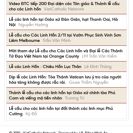
Video ĐTC tiếp 200 Đại diện các Tôn giáo & Thánh lễ cầu
cho các Linh hồn
VietCatholic Network
Lễ các linh hồn tại Giáo xứ Đàn Giản, hạt Thanh Oai, Hà
Nội
Nguyễn Hưởng
Lễ cầu cho Các Linh Hồn 2/11 tại Vườn Phục Sinh Vinh Sơn
Liêm Melbourne
Trần Văn Minh
Mời tham dự Lễ cầu cho Các Linh hồn và Đại lễ Các Thánh
Tử Đạo Việt Nam tại Orange County
LM Trần Văn Kiểm
Lễ các Linh Hồn : Chiêu Hồn Lục Thân
Lê Đình Thông
Dịp lễ các Linh Hồn: Tòa Thánh Vatican lưu ý tro của người
hỏa táng không được rắc rải.
Giuse Thẩm Nguyễn
Thánh lễ cầu cho các linh hồn tại Giáo xứ chính tòa Phú
Cam và viếng mộ tiền nhân
Trương Trí
Lễ cầu cho các linh hồn tại đất thánh các linh mục Phú
Cường
Kỷ Đỗ
© 2019 - VietCatholic Network - Designed by J.B. Đặng Minh An