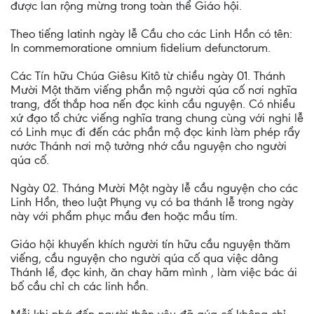
được lan rộng mừng trong toàn thể Giáo hội.
Theo tiếng latinh ngày lễ Cầu cho các Linh Hồn có tên:
In commemoratione omnium fidelium defunctorum.
Các Tín hữu Chúa Giêsu Kitô từ chiều ngày 01. Thánh
Mười Một thăm viếng phần mộ người qúa cố nơi nghĩa
trang, đốt thắp hoa nến đọc kinh cầu nguyện. Có nhiều
xứ đạo tổ chức viếng nghĩa trang chung cùng với nghi lễ
có Linh mục đi đến các phần mộ đọc kinh làm phép rẩy
nước Thánh nơi mộ tưởng nhớ cầu nguyện cho người
qúa cố.
Ngày 02. Tháng Mười Một ngày lễ cầu nguyện cho các
Linh Hồn, theo luật Phụng vụ có ba thánh lễ trong ngày
này với phẩm phục mầu đen hoặc mầu tím.
Giáo hội khuyến khích người tín hữu cầu nguyện thăm
viếng, cầu nguyện cho người qúa cố qua việc dâng
Thánh lể, đọc kinh, ăn chay hãm mình , làm việc bác ái
bố cầu chỉ ch các linh hồn.