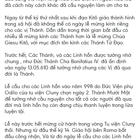
đã cách này cách khác đã cầu nguyện làm ơn cho ta.
Ngay từ thế kỷ thứ nhất sau khi đạo Kitô giáo thành hình
trong xã hội đã không thể có ngày lễ mừng kính riêng
cho các vị Thánh. Dần dần trong thời gian bắt đầu có
nhiều lễ mừng kính các Thánh hơn là lễ mừng Chúa
Giesu Kitô, với mục đích tôn kính các Thánh Tử Đạo.
Trước hết, Các Thánh, và các Linh hồn được tưởng nhớ
chung , như Đức Thánh Cha Bonifatius IV. đã ấn định
vào ngày 13.05.610 để tưởng nhớ chung các Vị đã qua
đời là Thánh.
Lễ cầu cho các Linh hồn vào năm 998 do Đức Viện phụ
Odilo của tu viện Cluny chọn ngày 2. Thánh Mười Một
để tưởng nhớ cằu nguyện cho tất cả các người đã qua
đời mà linh hồn họ còn đang chịu thanh luyện trong lửa
luyện tội.
Lễ này trước hết mừng cử hành trong vòng Tu viện Cluny
thôi. Nhưng từ đầu thế kỷ 14. Giáo hội bên Roma bất
đầu công nhận, Và từ đó ngày lễ cầu cho các Linh hồn