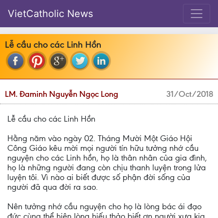
VietCatholic News
Lễ cầu cho các Linh Hồn
LM. Đaminh Nguyễn Ngọc Long
31/Oct/2018
Lễ cầu cho các Linh Hồn
Hằng năm vào ngày 02. Tháng Mười Một Giáo Hội
Công Giáo kêu mời mọi người tín hữu tưởng nhớ cầu
nguyện cho các Linh hồn, họ là thân nhân của gia đình,
họ là những người đang còn chịu thanh luyện trong lửa
luyện tôi. Vì nào ai biết được số phận đời sống của
người đã qua đời ra sao.
Nên tưởng nhớ cầu nguyện cho họ là lòng bác ái đạo
đức cùng thể hiện lòng hiếu thảo biết ơn người xưa kia