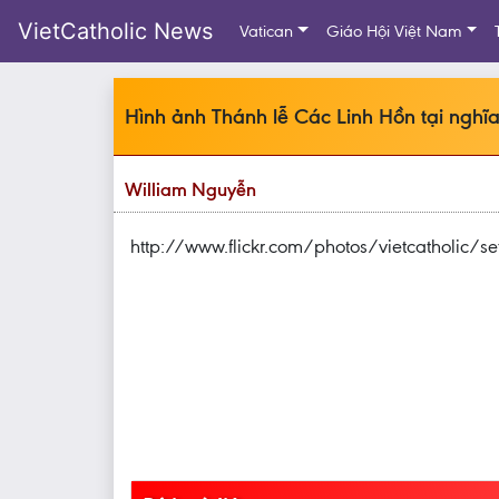
VietCatholic News
Vatican
Giáo Hội Việt Nam
Hình ảnh Thánh lễ Các Linh Hồn tại ngh
William Nguyễn
http://www.flickr.com/photos/vietcatholic/