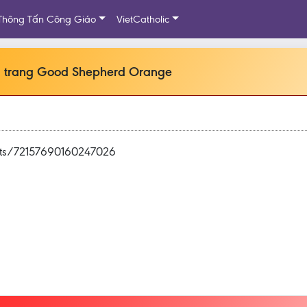
Thông Tấn Công Giáo
VietCatholic
ĩa trang Good Shepherd Orange
sets/72157690160247026