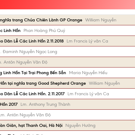
ại nghĩa trang Chúa Chiên Lành GP Orange
William Nguyễn
c Linh Hồn
Phan Hoàng Phú Quý
 Dân Lễ Các Linh Hồn 2.11.2018
Lm Francis Lý văn Ca
. Đaminh Nguyễn Ngọc Long
. Antôn Nguyễn Văn Độ
Linh Hồn Tại Trại Phong Bến Sắn
Maria Nguyễn Hiếu
 Hồn tại nghĩa trang Good Shepherd Orange
William Nguyễn
 Dân Lễ Các Linh Hồn. 2.11.2017
Lm Francis Lý văn Ca
 Hồn 2017
Lm. Anthony Trung Thành
Lm. Antôn Nguyễn Văn Độ
 Đàn Giản, hạt Thanh Oai, Hà Nội
Nguyễn Hưởng