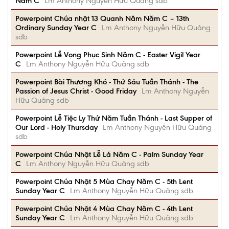
Năm C
Lm Anthony Nguyễn Hữu Quảng sdb
Powerpoint Chúa nhật 13 Quanh Năm Năm C – 13th
Ordinary Sunday Year C
Lm Anthony Nguyễn Hữu Quảng
sdb
Powerpoint Lễ Vọng Phục Sinh Năm C - Easter Vigil Year
C
Lm Anthony Nguyễn Hữu Quảng sdb
Powerpoint Bài Thương Khó - Thứ Sáu Tuần Thánh - The
Passion of Jesus Christ - Good Friday
Lm Anthony Nguyễn
Hữu Quảng sdb
Powerpoint Lễ Tiệc Ly Thứ Năm Tuần Thánh - Last Supper of
Our Lord - Holy Thursday
Lm Anthony Nguyễn Hữu Quảng
sdb
Powerpoint Chúa Nhật Lễ Lá Năm C - Palm Sunday Year
C
Lm Anthony Nguyễn Hữu Quảng sdb
Powerpoint Chúa Nhật 5 Mùa Chay Năm C - 5th Lent
Sunday Year C
Lm Anthony Nguyễn Hữu Quảng sdb
Powerpoint Chúa Nhật 4 Mùa Chay Năm C - 4th Lent
Sunday Year C
Lm Anthony Nguyễn Hữu Quảng sdb