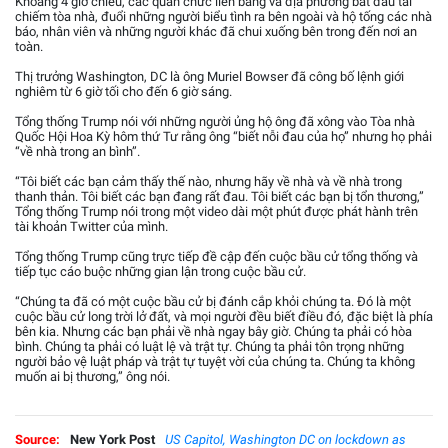
Khoảng 4 giờ chiều, các quan chức liên bang và địa phương bắt đầu tái
chiếm tòa nhà, đuổi những người biểu tình ra bên ngoài và hộ tống các nhà
báo, nhân viên và những người khác đã chui xuống bên trong đến nơi an
toàn.
Thị trưởng Washington, DC là ông Muriel Bowser đã công bố lệnh giới
nghiêm từ 6 giờ tối cho đến 6 giờ sáng.
Tổng thống Trump nói với những người ủng hộ ông đã xông vào Tòa nhà
Quốc Hội Hoa Kỳ hôm thứ Tư rằng ông “biết nỗi đau của họ” nhưng họ phải
“về nhà trong an bình”.
“Tôi biết các bạn cảm thấy thế nào, nhưng hãy về nhà và về nhà trong
thanh thản. Tôi biết các bạn đang rất đau. Tôi biết các bạn bị tổn thương,”
Tổng thống Trump nói trong một video dài một phút được phát hành trên
tài khoản Twitter của mình.
Tổng thống Trump cũng trực tiếp đề cập đến cuộc bầu cử tổng thống và
tiếp tục cáo buộc những gian lận trong cuộc bầu cử.
“Chúng ta đã có một cuộc bầu cử bị đánh cắp khỏi chúng ta. Đó là một
cuộc bầu cử long trời lở đất, và mọi người đều biết điều đó, đặc biệt là phía
bên kia. Nhưng các bạn phải về nhà ngay bây giờ. Chúng ta phải có hòa
bình. Chúng ta phải có luật lệ và trật tự. Chúng ta phải tôn trọng những
người bảo vệ luật pháp và trật tự tuyệt vời của chúng ta. Chúng ta không
muốn ai bị thương,” ông nói.
Source:
New York Post
US Capitol, Washington DC on lockdown as