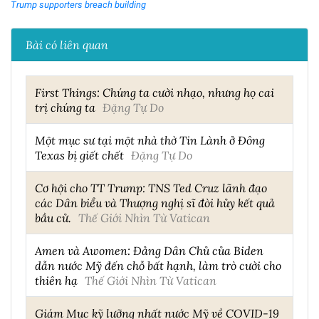
Trump supporters breach building
Bài có liên quan
First Things: Chúng ta cười nhạo, nhưng họ cai
trị chúng ta
Đặng Tự Do
Một mục sư tại một nhà thờ Tin Lành ở Đông
Texas bị giết chết
Đặng Tự Do
Cơ hội cho TT Trump: TNS Ted Cruz lãnh đạo
các Dân biểu và Thượng nghị sĩ đòi hủy kết quả
bầu cử.
Thế Giới Nhìn Từ Vatican
Amen và Awomen: Đảng Dân Chủ của Biden
dẫn nước Mỹ đến chỗ bất hạnh, làm trò cười cho
thiên hạ
Thế Giới Nhìn Từ Vatican
Giám Mục kỹ lưỡng nhất nước Mỹ về COVID-19