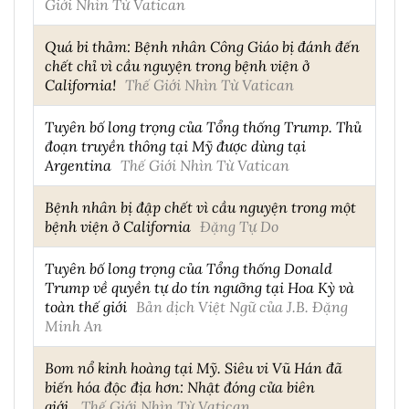
Giới Nhìn Từ Vatican
Quá bi thảm: Bệnh nhân Công Giáo bị đánh đến
chết chỉ vì cầu nguyện trong bệnh viện ở
California!
Thế Giới Nhìn Từ Vatican
Tuyên bố long trọng của Tổng thống Trump. Thủ
đoạn truyền thông tại Mỹ được dùng tại
Argentina
Thế Giới Nhìn Từ Vatican
Bệnh nhân bị đập chết vì cầu nguyện trong một
bệnh viện ở California
Đặng Tự Do
Tuyên bố long trọng của Tổng thống Donald
Trump về quyền tự do tín ngưỡng tại Hoa Kỳ và
toàn thế giới
Bản dịch Việt Ngữ của J.B. Đặng
Minh An
Bom nổ kinh hoàng tại Mỹ. Siêu vi Vũ Hán đã
biến hóa độc địa hơn: Nhật đóng cửa biên
giới.
Thế Giới Nhìn Từ Vatican