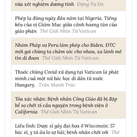
vừa xét nghiệm dương tính
Đặng Tự Do
Phép lạ đúng ngày đầu năm tại Nigeria. Tiếng
kêu của vị Giám Mục giữa cảnh hoang tàn của
giáo phận
Thế Giới Nhìn Từ Vatican
Nhóm Pháp sư Peru làm phép cho Biden. ĐTC
mời gọi chúng ta chăm sóc cho nhau, xa lánh mê
tín dị đoan
Thế Giới Nhìn Từ Vatican
Thuốc chủng Covid xử dụng tại Vatican là phát
minh cuả một nữ bác học di dân từ nước
Hungary.
Trần Mạnh Trác
Tòa xác nhận: Bệnh nhân Công Giáo đã bị đập
bể sọ chết vì cầu nguyện trong bệnh viện ở
California
Thế Giới Nhìn Từ Vatican
Liều lĩnh: Dược sĩ gây đại họa ở Wisconsin: 57
bác sĩ, y tá âu lo sợ hãi; bệnh nhân chới với
Thế