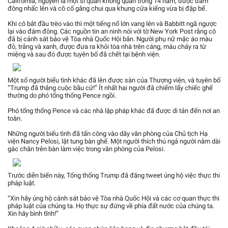
California, nguyên là một sĩ quan không quân trong 14 năm, được đám
đông nhấc lên và cô cố gắng chui qua khung cửa kiếng vừa bị đập bể.
Khi cô bắt đầu trèo vào thì một tiếng nổ lớn vang lên và Babbitt ngã ngược
lại vào đám đông. Các nguồn tin an ninh nói với tờ New York Post rằng cô
đã bị cảnh sát bảo vệ Tòa nhà Quốc Hội bắn. Người phụ nữ mặc áo màu
đỏ, trắng và xanh, được đưa ra khỏi tòa nhà trên cáng, máu chảy ra từ
miệng và sau đó được tuyên bố đã chết tại bệnh viện.
Một số người biểu tình khác đã lên được sàn của Thượng viện, và tuyên bố
“Trump đã thắng cuộc bầu cử!” Ít nhất hai người đã chiếm lấy chiếc ghế
thường do phó tổng thống Pence ngồi.
Phó tổng thống Pence và các nhà lập pháp khác đã được di tản đến nơi an
toàn.
Những người biểu tình đã tấn công vào dãy văn phòng của Chủ tịch Hạ
viện Nancy Pelosi, lật tung bàn ghế. Một người thích thú ngả người nằm dài
gác chân trên bàn làm việc trong văn phòng của Pelosi.
Trước diễn biến này, Tổng thống Trump đã đăng tweet ủng hộ việc thực thi
pháp luật.
“Xin hãy ủng hộ cảnh sát bảo vệ Tòa nhà Quốc Hội và các cơ quan thực thi
pháp luật của chúng ta. Họ thực sự đứng về phía đất nước của chúng ta.
Xin hãy bình tĩnh!”