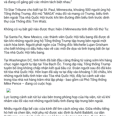
và đang cố gắng giữ các nhóm tách biệt nhau.”
Tờ Star Tribune cho biết tại St. Paul, Minnesota, khoảng 500 người ủng hộ
Tổng thống Trump, đội mũ “MAGA” màu đỏ và mang cờ Trump, biểu tình
bên ngoài Tòa nhà Quốc Hội trước khi lên đường đến biểu tình trước dinh
thự của Thống đốc Tim Walz.
Không có vụ bắt giữ nào được thực hiện ở Minnesota tính đến tối thứ Tư.
Tại Santa Fe, New Mexico, các thành viên Quốc Hội tiểu bang đã được di
tản khi những người ủng hộ Tổng thống Trump tập trung bên ngoài một
cách hòa bình. Người phát ngôn của Thống đốc Michelle Lujan Grisham
cho biết không có dấu hiệu nào về các mối đe dọa và tình trạng bất ổn tại
Tòa nhà Quốc Hội tiểu bang.
Tại Washington DC, tình hình đã bắt đầu căng thẳng từ sáng sớm khi hàng
chục ngàn người tụ tập tại Tòa Bạch Ốc. Trong dịp này, Tổng thống Trump
tuyên bố ông không chấp nhận kết quả bầu cử. Đoàn người sau đó đã kéo
tới tòa nhà Quốc Hội. Hỗn loạn đã xảy ra tại đây vào khoảng 1:30 chiều, khi
những người biểu tình tràn vào Tòa nhà Quốc Hội, đẩy lui cảnh sát vào
trong tòa nhà nơi hàng trăm nhà lập pháp - bao gồm cả Phó Tổng thống
Mike Pence – đang có cuộc họp.
Lực lượng cảnh sát rút lui vào bên trong phòng họp của Hạ viện, rút vũ khí
nhắm vào lối vào nơi những người biểu tình đang tập trung bên ngoài.
Nhiều người đập bể các cửa kính để tìm cách xông vào. Giữa nhiều tiếng
hò hét và chen lấn, một phụ nữ được xác định là Ashli Babbitt, cư dân