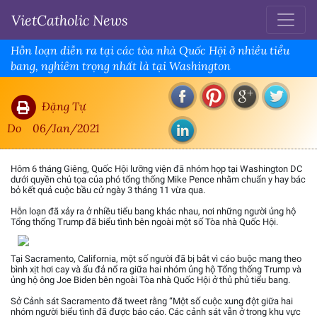
VietCatholic News
Hỗn loạn diễn ra tại các tòa nhà Quốc Hội ở nhiều tiểu
bang, nghiêm trọng nhất là tại Washington
Đặng Tự
Do
06/Jan/2021
Hôm 6 tháng Giêng, Quốc Hội lưỡng viện đã nhóm họp tại Washington DC
dưới quyền chủ tọa của phó tổng thống Mike Pence nhằm chuẩn y hay bác
bỏ kết quả cuộc bầu cử ngày 3 tháng 11 vừa qua.
Hỗn loạn đã xảy ra ở nhiều tiểu bang khác nhau, nơi những người ủng hộ
Tổng thống Trump đã biểu tình bên ngoài một số Tòa nhà Quốc Hội.
Tại Sacramento, California, một số người đã bị bắt vì cáo buộc mang theo
bình xịt hơi cay và ẩu đả nổ ra giữa hai nhóm ủng hộ Tổng thống Trump và
ủng hộ ông Joe Biden bên ngoài Tòa nhà Quốc Hội ở thủ phủ tiểu bang.
Sở Cảnh sát Sacramento đã tweet rằng “Một số cuộc xung đột giữa hai
nhóm người biểu tình đã được báo cáo. Các cảnh sát vẫn ở trong khu vực