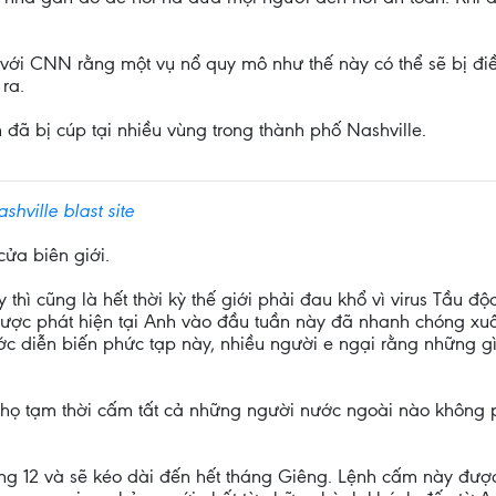
ới CNN rằng một vụ nổ quy mô như thế này có thể sẽ bị điề
ra.
ã bị cúp tại nhiều vùng trong thành phố Nashville.
shville blast site
cửa biên giới.
thì cũng là hết thời kỳ thế giới phải đau khổ vì virus Tầu độ
ược phát hiện tại Anh vào đầu tuần này đã nhanh chóng xuất 
c diễn biến phức tạp này, nhiều người e ngại rằng những gì
 họ tạm thời cấm tất cả những người nước ngoài nào không 
áng 12 và sẽ kéo dài đến hết tháng Giêng. Lệnh cấm này đượ