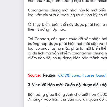
hôm thứ Sáu, năm trường hợp đầu tiên nhiễ
Coronavirus chủng mới nhất này là một biến 
loại vắc xin vừa được tung ra ở Hoa Kỳ có 
Ở Thụy Điển, biến thể này được phát hiện ở 
thêm trường hợp nào.
Tại Canada, các quan chức đã xác nhận hai 
trường hợp được phát hiện nơi một cặp vợ ch
loại coronavirus họ mắc phải là một biến th
đi du lịch mà vẫn nhiễm coronavirus chủng m
điểm nào đó, nó tự động biến hóa thành một 
Source:
Reuters
COVID variant cases found
3. Virus Vũ Hán mới: Quân đội được điều độn
Bộ trưởng giao thông Anh cho biết hơn 4,500
/măng/ vào hôm thứ Sáu sau khi quân đội đư