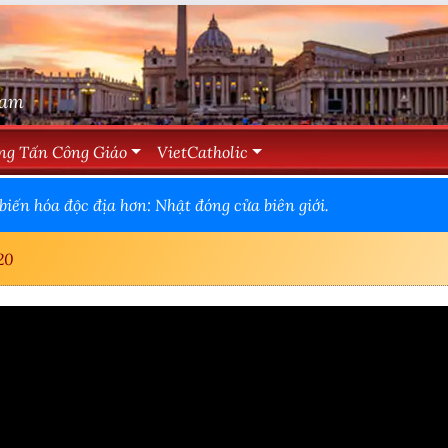
Nam
ng Tấn Công Giáo
VietCatholic
iến hóa độc địa hơn: Nhật đóng cửa biên giới.
20