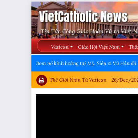
VietCatholic News
Tin Tức Công Giáo Hoàn Vũ và Việt 
Vatican
Giáo Hội Việt Nam
Thô
Bom nổ kinh hoàng tại Mỹ. Siêu vi Vũ Hán đã b
Thế Giới Nhìn Từ Vatican
26/Dec/20