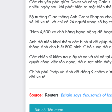
Các chuyến phà giữa Dover và cảng Calais 
nhiều ngày sau khi phát hiện ra một biến thể
Bộ trưởng Giao thông Anh Grant Shapps cho b
xế lái xe tải và chỉ có 24 người trong số họ 
“Hơn 4,500 xe chở hàng hạng nặng đã hoạt đ
Anh đã triển khai thêm các binh sĩ để giúp 
thông Anh cho biết 800 binh sĩ bổ sung đã đ
Các chiến sĩ kiểm tra giấy tờ xe và tài xế t
quyết công việc tồn đọng, đã được nhìn thấ
Chính phủ Pháp và Anh đã đồng ý chấm dứt 
dài xe tải.
Source:
Reuters
Britain says thousands of lor
Bài có liên quan