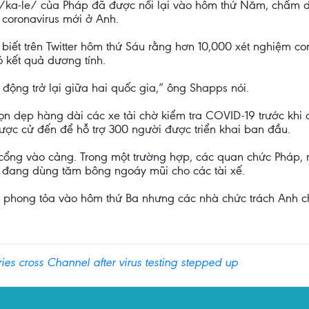
/ka-le/ của Pháp đã được nối lại vào hôm thứ Năm, chấm d
 coronavirus mới ở Anh.
iết trên Twitter hôm thứ Sáu rằng hơn 10,000 xét nghiệm cor
có kết quả dương tính.
ộng trở lại giữa hai quốc gia,” ông Shapps nói.
dọn dẹp hàng dài các xe tải chờ kiểm tra COVID-19 trước khi 
ược cử đến để hỗ trợ 300 người được triển khai ban đầu.
ại cổng vào cảng. Trong một trường hợp, các quan chức Pháp,
y đang dùng tăm bông ngoáy mũi cho các tài xế.
phong tỏa vào hôm thứ Ba nhưng các nhà chức trách Anh cho
ries cross Channel after virus testing stepped up