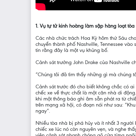
1. Vụ tự tử kinh hoàng làm sập hàng loạt tò
Các nhà chức trách Hoa Kỳ hôm thứ Sáu cho b
chuyển thành phố Nashville, Tennessee vào 
tin rằng đây là một vụ khủng bố.
Cảnh sát trưởng John Drake của Nashville ch
“Chúng tôi đã tìm thấy những gì mà chúng tôi
Cảnh sát trước đó cho biết không chắc có ai ở
chếc xe về thực chất là một căn nhà di động
khi một thông báo ghi âm sẵn phát ra từ chi
trên mạng xã hội, có đoạn nói như sau: “Khu
ngay”.
Nhiều tòa nhà bị phá hủy và ít nhất 3 người
chiếc xe lúc nó còn nguyên vẹn, và nghe thấ
viên cảnh sát nhanh chóng gõ cửa từng ngô