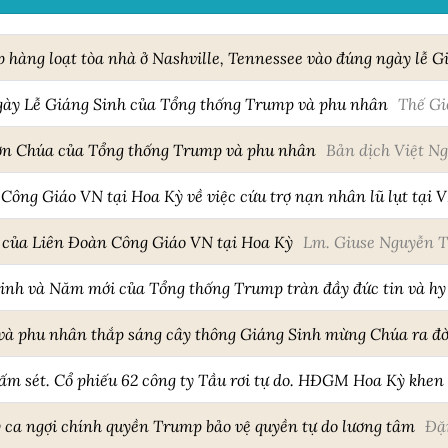
p hàng loạt tòa nhà ở Nashville, Tennessee vào đúng ngày lễ G
gày Lễ Giáng Sinh của Tổng thống Trump và phu nhân
Thế Gi
 ơn Chúa của Tổng thống Trump và phu nhân
Bản dịch Việt N
Công Giáo VN tại Hoa Kỳ về việc cứu trợ nạn nhân lũ lụt tại 
của Liên Đoàn Công Giáo VN tại Hoa Kỳ
Lm. Giuse Nguyễn 
Sinh và Năm mới của Tổng thống Trump tràn đầy đức tin và hy
à phu nhân thắp sáng cây thông Giáng Sinh mừng Chúa ra đờ
m sét. Cổ phiếu 62 công ty Tầu rơi tự do. HĐGM Hoa Kỳ khen
ca ngợi chính quyền Trump bảo vệ quyền tự do lương tâm
Đặ