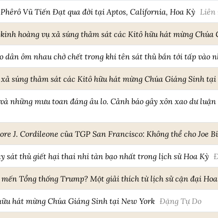
hêrô Vũ Tiến Đạt qua đời tại Aptos, California, Hoa Kỳ
Liên
t kinh hoàng vụ xả súng thảm sát các Kitô hữu hát mừng Chúa
o dân ôm nhau chờ chết trong khi tên sát thủ bắn tới tấp vào n
 xả súng thảm sát các Kitô hữu hát mừng Chúa Giáng Sinh tại
 và những mưu toan đáng âu lo. Cảnh báo gây xôn xao dư luận
e J. Cordileone của TGP San Francisco: Không thể cho Joe Bi
ay sát thủ giết hại thai nhi tàn bạo nhất trong lịch sử Hoa Kỳ
Đ
 mến Tổng thống Trump? Một giải thích từ lịch sử cận đại Hoa
 hữu hát mừng Chúa Giáng Sinh tại New York
Đặng Tự Do