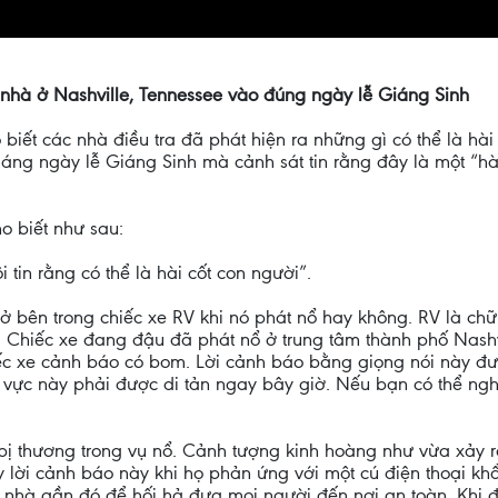
a nhà ở Nashville, Tennessee vào đúng ngày lễ Giáng Sinh
iết các nhà điều tra đã phát hiện ra những gì có thể là hài
sáng ngày lễ Giáng Sinh mà cảnh sát tin rằng đây là một “hà
o biết như sau:
 tin rằng có thể là hài cốt con người”.
 bên trong chiếc xe RV khi nó phát nổ hay không. RV là chữ vi
. Chiếc xe đang đậu đã phát nổ ở trung tâm thành phố Nashv
ếc xe cảnh báo có bom. Lời cảnh báo bằng giọng nói này đượ
 vực này phải được di tản ngay bây giờ. Nếu bạn có thể ngh
 bị thương trong vụ nổ. Cảnh tượng kinh hoàng như vừa xảy ra
y lời cảnh báo này khi họ phản ứng với một cú điện thoại k
i nhà gần đó để hối hả đưa mọi người đến nơi an toàn. Khi