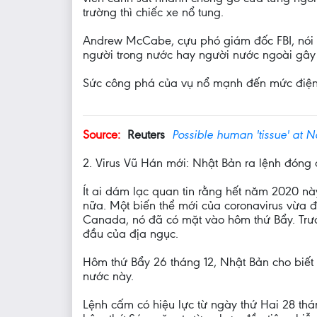
trường thì chiếc xe nổ tung.
Andrew McCabe, cựu phó giám đốc FBI, nói v
người trong nước hay người nước ngoài gây 
Sức công phá của vụ nổ mạnh đến mức điện đ
Source:
Reuters
Possible human 'tissue' at Na
2. Virus Vũ Hán mới: Nhật Bản ra lệnh đóng 
Ít ai dám lạc quan tin rằng hết năm 2020 này 
nữa. Một biến thể mới của coronavirus vừa đ
Canada, nó đã có mặt vào hôm thứ Bẩy. Trướ
đầu của địa ngục.
Hôm thứ Bẩy 26 tháng 12, Nhật Bản cho biết
nước này.
Lệnh cấm có hiệu lực từ ngày thứ Hai 28 th