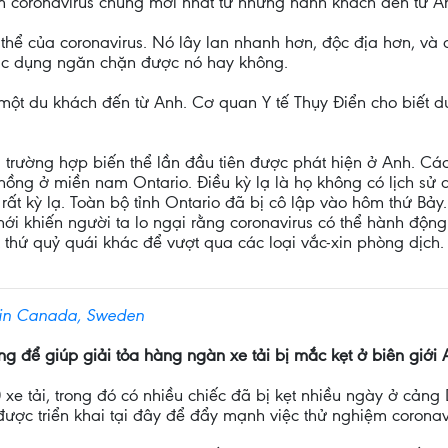
m coronavirus chủng mới nhất từ những hành khách đến từ A
thể của coronavirus. Nó lây lan nhanh hơn, độc địa hơn, và 
tác dụng ngăn chặn được nó hay không.
một du khách đến từ Anh. Cơ quan Y tế Thụy Điển cho biết d
trường hợp biến thể lần đầu tiên được phát hiện ở Anh. Các 
ồng ở miền nam Ontario. Điều kỳ lạ là họ không có lịch sử 
ể rất kỳ lạ. Toàn bộ tỉnh Ontario đã bị cô lập vào hôm thứ B
ới khiến người ta lo ngại rằng coronavirus có thể hành độn
thứ quỷ quái khác để vượt qua các loại vắc-xin phòng dịch.
 in Canada, Sweden
g để giúp giải tỏa hàng ngàn xe tải bị mắc kẹt ở biên giới
 xe tải, trong đó có nhiều chiếc đã bị kẹt nhiều ngày ở cả
ợc triển khai tại đây để đẩy mạnh việc thử nghiệm coronavi