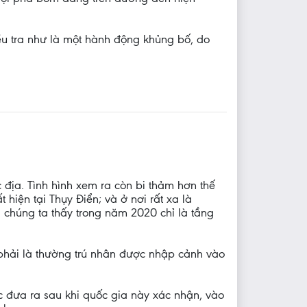
u tra như là một hành động khủng bố, do
c địa. Tình hình xem ra còn bi thảm hơn thế
hiện tại Thụy Điển; và ở nơi rất xa là
 chúng ta thấy trong năm 2020 chỉ là tầng
phải là thường trú nhân được nhập cảnh vào
c đưa ra sau khi quốc gia này xác nhận, vào