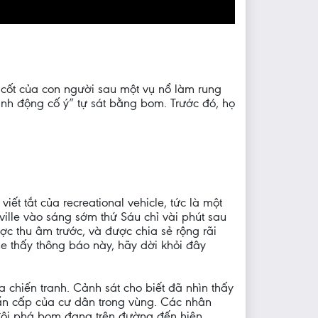
 cốt của con người sau một vụ nổ làm rung
nh động cố ý” tự sát bằng bom. Trước đó, họ
ết tắt của recreational vehicle, tức là một
ille vào sáng sớm thứ Sáu chỉ vài phút sau
c thu âm trước, và được chia sẻ rộng rãi
e thấy thông báo này, hãy dời khỏi đây
 chiến tranh. Cảnh sát cho biết đã nhìn thấy
hẩn cấp của cư dân trong vùng. Các nhân
 đội phá bom đang trên đường đến hiện