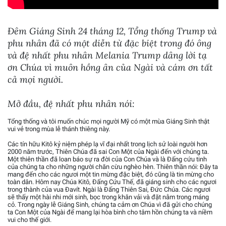
Đêm Giáng Sinh 24 tháng 12, Tổng thống Trump và
phu nhân đã có một diễn từ đặc biệt trong đó ông
và đệ nhất phu nhân Melania Trump dâng lời tạ
ơn Chúa vì muôn hồng ân của Ngài và cám ơn tất
cả mọi người.
Mở đầu, đệ nhất phu nhân nói:
Tổng thống và tôi muốn chúc mọi người Mỹ có một mùa Giáng Sinh thật
vui vẻ trong mùa lễ thánh thiêng này.
Các tín hữu Kitô kỷ niệm phép lạ vĩ đại nhất trong lịch sử loài người hơn
2000 năm trước, Thiên Chúa đã sai Con Một của Ngài đến với chúng ta.
Một thiên thần đã loan báo sự ra đời của Con Chúa và là Đấng cứu tinh
của chúng ta cho những người chăn cừu nghèo hèn. Thiên thần nói: Đây ta
mang đến cho các ngươi một tin mừng đặc biệt, đó cũng là tin mừng cho
toàn dân. Hôm nay Chúa Kitô, Ðấng Cứu Thế, đã giáng sinh cho các ngươi
trong thành của vua Ðavít. Ngài là Đấng Thiên Sai, Đức Chúa. Các ngươi
sẽ thấy một hài nhi mới sinh, bọc trong khăn vải và đặt nằm trong máng
cỏ. Trong ngày lễ Giáng Sinh, chúng ta cảm ơn Chúa vì đã gửi cho chúng
ta Con Một của Ngài để mang lại hòa bình cho tâm hồn chúng ta và niềm
vui cho thế giới.