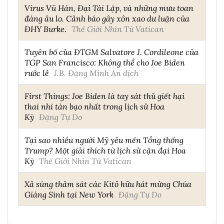
Virus Vũ Hán, Đại Tái Lập, và những mưu toan
đáng âu lo. Cảnh báo gây xôn xao dư luận của
ĐHY Burke.
Thế Giới Nhìn Từ Vatican
Tuyên bố của ĐTGM Salvatore J. Cordileone của
TGP San Francisco: Không thể cho Joe Biden
rước lễ
J.B. Đặng Minh An dịch
First Things: Joe Biden là tay sát thủ giết hại
thai nhi tàn bạo nhất trong lịch sử Hoa
Kỳ
Đặng Tự Do
Tại sao nhiều người Mỹ yêu mến Tổng thống
Trump? Một giải thích từ lịch sử cận đại Hoa
Kỳ
Thế Giới Nhìn Từ Vatican
Xả súng thảm sát các Kitô hữu hát mừng Chúa
Giáng Sinh tại New York
Đặng Tự Do