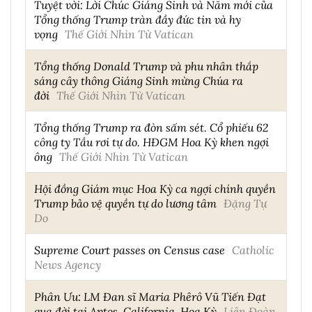
Tuyệt vời: Lời Chúc Giáng Sinh và Năm mới của
Tổng thống Trump tràn đầy đức tin và hy
vọng
Thế Giới Nhìn Từ Vatican
Tổng thống Donald Trump và phu nhân thắp
sáng cây thông Giáng Sinh mừng Chúa ra
đời
Thế Giới Nhìn Từ Vatican
Tổng thống Trump ra đòn sấm sét. Cổ phiếu 62
công ty Tầu rơi tự do. HĐGM Hoa Kỳ khen ngợi
ông
Thế Giới Nhìn Từ Vatican
Hội đồng Giám mục Hoa Kỳ ca ngợi chính quyền
Trump bảo vệ quyền tự do lương tâm
Đặng Tự
Do
Supreme Court passes on Census case
Catholic
News Agency
Phân Ưu: LM Đan sĩ Maria Phêrô Vũ Tiến Đạt
qua đời tại Aptos, California, Hoa Kỳ
Liên Đoàn