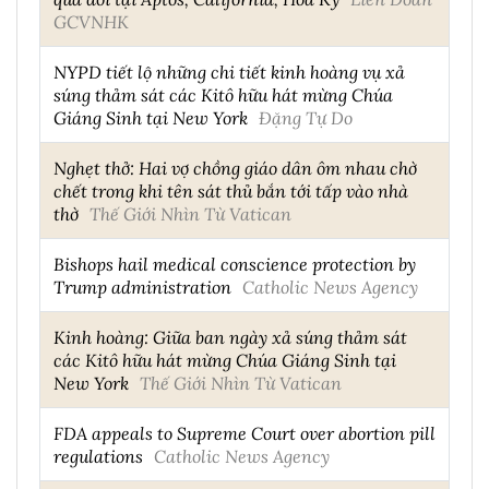
GCVNHK
NYPD tiết lộ những chi tiết kinh hoàng vụ xả
súng thảm sát các Kitô hữu hát mừng Chúa
Giáng Sinh tại New York
Đặng Tự Do
Nghẹt thở: Hai vợ chồng giáo dân ôm nhau chờ
chết trong khi tên sát thủ bắn tới tấp vào nhà
thờ
Thế Giới Nhìn Từ Vatican
Bishops hail medical conscience protection by
Trump administration
Catholic News Agency
Kinh hoàng: Giữa ban ngày xả súng thảm sát
các Kitô hữu hát mừng Chúa Giáng Sinh tại
New York
Thế Giới Nhìn Từ Vatican
FDA appeals to Supreme Court over abortion pill
regulations
Catholic News Agency