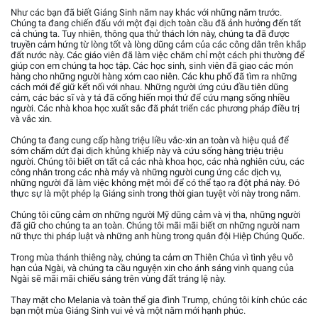
Như các bạn đã biết Giáng Sinh năm nay khác với những năm trước.
Chúng ta đang chiến đấu với một đại dịch toàn cầu đã ảnh hưởng đến tất
cả chúng ta. Tuy nhiên, thông qua thử thách lớn này, chúng ta đã được
truyền cảm hứng từ lòng tốt và lòng dũng cảm của các công dân trên khắp
đất nước này. Các giáo viên đã làm việc chăm chỉ một cách phi thường để
giúp con em chúng ta học tập. Các học sinh, sinh viên đã giao các món
hàng cho những người hàng xóm cao niên. Các khu phố đã tìm ra những
cách mới để giữ kết nối với nhau. Những người ứng cứu đầu tiên dũng
cảm, các bác sĩ và y tá đã cống hiến mọi thứ để cứu mạng sống nhiều
người. Các nhà khoa học xuất sắc đã phát triển các phương pháp điều trị
và vắc xin.
Chúng ta đang cung cấp hàng triệu liều vắc-xin an toàn và hiệu quả để
sớm chấm dứt đại dịch khủng khiếp này và cứu sống hàng triệu triệu
người. Chúng tôi biết ơn tất cả các nhà khoa học, các nhà nghiên cứu, các
công nhân trong các nhà máy và những người cung ứng các dịch vụ,
những người đã làm việc không mệt mỏi để có thể tạo ra đột phá này. Đó
thực sự là một phép lạ Giáng sinh trong thời gian tuyệt vời này trong năm.
Chúng tôi cũng cảm ơn những người Mỹ dũng cảm và vị tha, những người
đã giữ cho chúng ta an toàn. Chúng tôi mãi mãi biết ơn những người nam
nữ thực thi pháp luật và những anh hùng trong quân đội Hiệp Chúng Quốc.
Trong mùa thánh thiêng này, chúng ta cảm ơn Thiên Chúa vì tình yêu vô
hạn của Ngài, và chúng ta cầu nguyện xin cho ánh sáng vinh quang của
Ngài sẽ mãi mãi chiếu sáng trên vùng đất tráng lệ này.
Thay mặt cho Melania và toàn thể gia đình Trump, chúng tôi kính chúc các
bạn một mùa Giáng Sinh vui vẻ và một năm mới hạnh phúc.