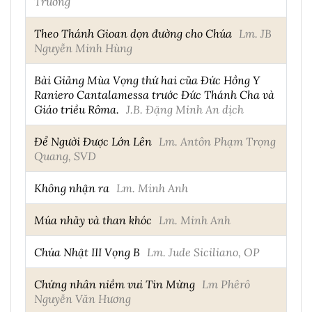
Trường
Theo Thánh Gioan dọn đường cho Chúa
Lm. JB
Nguyễn Minh Hùng
Bài Giảng Mùa Vọng thứ hai của Đức Hồng Y
Raniero Cantalamessa trước Đức Thánh Cha và
Giáo triều Rôma.
J.B. Đặng Minh An dịch
Để Người Được Lớn Lên
Lm. Antôn Phạm Trọng
Quang, SVD
Không nhận ra
Lm. Minh Anh
Múa nhảy và than khóc
Lm. Minh Anh
Chúa Nhật III Vọng B
Lm. Jude Siciliano, OP
Chứng nhân niềm vui Tin Mừng
Lm Phêrô
Nguyễn Văn Hương