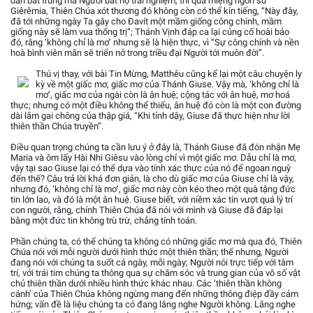
dân bất trung mà Người bắt họ trải nghiệm, thì qua miệng ngôn sứ
Giêrêmia, Thiên Chúa xót thương đó không còn có thể kín tiếng, “Này đây,
đã tới những ngày Ta gây cho Đavít một mầm giống công chính, mầm
giống này sẽ làm vua thống trị”; Thánh Vịnh đáp ca lại củng cố hoài bảo
đó, rằng ‘không chỉ là mơ’ nhưng sẽ là hiện thực, vì “Sự công chính và nền
hoà bình viên mãn sẽ triển nở trong triều đại Người tới muôn đời”.
Thú vị thay, với bài Tin Mừng, Matthêu cũng kể lại một câu chuyện ly
kỳ về một giấc mơ, giấc mơ của Thánh Giuse. Vậy mà, ‘không chỉ là
mơ’, giấc mơ của ngài còn là ân huệ; cộng tác với ân huệ, mơ hoá
thực; nhưng có một điều không thể thiếu, ân huệ đó còn là một con đường
dài lắm gai chông của thập giá, “Khi tỉnh dậy, Giuse đã thực hiện như lời
thiên thần Chúa truyền”.
Điều quan trọng chúng ta cần lưu ý ở đây là, Thánh Giuse đã đón nhận Mẹ
Maria và ôm lấy Hài Nhi Giêsu vào lòng chỉ vì một giấc mơ. Dẫu chỉ là mơ,
vậy tại sao Giuse lại có thể dựa vào tính xác thực của nó để ngoan nguỳ
đến thế? Câu trả lời khá đơn giản, là cho dù giấc mơ của Giuse chỉ là vậy,
nhưng đó, ‘không chỉ là mơ’, giấc mơ này còn kéo theo một quà tặng đức
tin lớn lao, và đó là một ân huệ. Giuse biết, với niềm xác tín vượt quá lý trí
con người, rằng, chính Thiên Chúa đã nói với mình và Giuse đã đáp lại
bằng một đức tin không trù trừ, chẳng tính toán.
Phần chúng ta, có thể chúng ta không có những giấc mơ mà qua đó, Thiên
Chúa nói với mỗi người dưới hình thức một thiên thần; thế nhưng, Người
đang nói với chúng ta suốt cả ngày, mỗi ngày; Người nói trực tiếp với tâm
trí, với trái tim chúng ta thông qua sự chăm sóc và trung gian của vô số vật
chủ thiên thần dưới nhiều hình thức khác nhau. Các ‘thiên thần không
cánh’ của Thiên Chúa không ngừng mang đến những thông điệp đầy cảm
hứng; vấn đề là liệu chúng ta có đang lắng nghe Người không. Lắng nghe