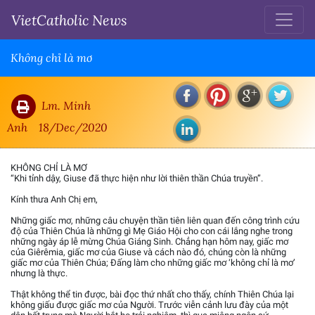
VietCatholic News
Không chỉ là mơ
Lm. Minh
Anh
18/Dec/2020
KHÔNG CHỈ LÀ MƠ
“Khi tỉnh dậy, Giuse đã thực hiện như lời thiên thần Chúa truyền”.
Kính thưa Anh Chị em,
Những giấc mơ, những câu chuyện thần tiên liên quan đến công trình cứu
độ của Thiên Chúa là những gì Mẹ Giáo Hội cho con cái lắng nghe trong
những ngày áp lễ mừng Chúa Giáng Sinh. Chẳng hạn hôm nay, giấc mơ
của Giêrêmia, giấc mơ của Giuse và cách nào đó, chúng còn là những
giấc mơ của Thiên Chúa; Đấng làm cho những giấc mơ ‘không chỉ là mơ’
nhưng là thực.
Thật không thể tin được, bài đọc thứ nhất cho thấy, chính Thiên Chúa lại
không giấu được giấc mơ của Người. Trước viễn cảnh lưu đày của một