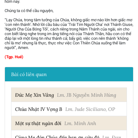
hôm nay.
Chúng ta có thể cầu nguyện,
“Lạy Chúa, trong tâm tưởng của Chúa, không giấc mơ nào lớn hơn giấc mơ
‘con nên thánh’. Nhờ lời cầu bàu của ‘Trái Tim Người Cha’ nơi Thánh Giuse,
‘Người Cha Của Bóng Tối’, cách riêng trong Năm Thánh của ngài, xin cho
con biết lắng nghe trong im ắng tiếng nói của Thánh Thần, hầu con có thể
đáp lại với một lòng tin như thánh cả; bấy giờ, việc con nên thánh ‘không
chỉ là mơ’ nhưng là thực, thực như việc Con Thiên Chúa xuống thế làm
người”, Amen.
(Tgp. Huế)
Bài có liên quan
Đức Mẹ Xin Vâng
Lm. JB Nguyễn Minh Hùng
Chúa Nhật IV Vọng B
Lm. Jude Siciliano, OP
Một sự thật ngàn đời
Lm. Minh Anh
Cùng Mẹ đón Chúa đến ban ơn cứu độ
Lm. Đan