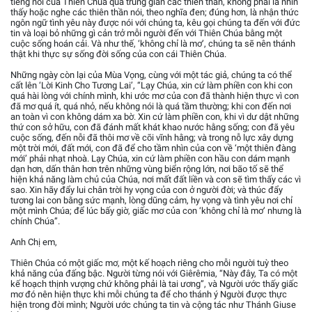
tiếng nói của Thiên Chúa qua trung gian các thiên thần, không phải là nhìn
thấy hoặc nghe các thiên thần nói, theo nghĩa đen; đúng hơn, là nhận thức
ngôn ngữ tình yêu này được nói với chúng ta, kêu gọi chúng ta đến với đức
tin và loại bỏ những gì cản trở mỗi người đến với Thiên Chúa bằng một
cuộc sống hoán cải. Và như thế, ‘không chỉ là mơ’, chúng ta sẽ nên thánh
thật khi thực sự sống đời sống của con cái Thiên Chúa.
Những ngày còn lại của Mùa Vọng, cùng với một tác giả, chúng ta có thể
cất lên ‘Lời Kinh Cho Tương Lai’, “Lạy Chúa, xin cứ làm phiền con khi con
quá hài lòng với chính mình, khi ước mơ của con đã thành hiện thực vì con
đã mơ quá ít, quá nhỏ, nếu không nói là quá tầm thường; khi con đến nơi
an toàn vì con không dám xa bờ. Xin cứ làm phiền con, khi vì dư dật những
thứ con sở hữu, con đã đánh mất khát khao nước hằng sống; con đã yêu
cuộc sống, đến nỗi đã thôi mơ về cõi vĩnh hằng; và trong nỗ lực xây dựng
một trời mới, đất mới, con đã để cho tầm nhìn của con về ‘một thiên đàng
mới’ phải nhạt nhoà. Lạy Chúa, xin cứ làm phiền con hầu con dám mạnh
dạn hơn, dấn thân hơn trên những vùng biển rộng lớn, nơi bão tố sẽ thể
hiện khả năng làm chủ của Chúa, nơi mất đất liền và con sẽ tìm thấy các vì
sao. Xin hãy đẩy lui chân trời hy vọng của con ở người đời; và thúc đẩy
tương lai con bằng sức mạnh, lòng dũng cảm, hy vọng và tình yêu nơi chỉ
một mình Chúa; để lúc bấy giờ, giấc mơ của con ‘không chỉ là mơ’ nhưng là
chính Chúa”.
Anh Chị em,
Thiên Chúa có một giấc mơ, một kế hoạch riêng cho mỗi người tuỳ theo
khả năng của đấng bậc. Người từng nói với Giêrêmia, “Này đây, Ta có một
kế hoạch thịnh vượng chứ không phải là tai ương”, và Người ước thấy giấc
mơ đó nên hiện thực khi mỗi chúng ta để cho thánh ý Người được thực
hiện trong đời mình; Người ước chúng ta tin và cộng tác như Thánh Giuse