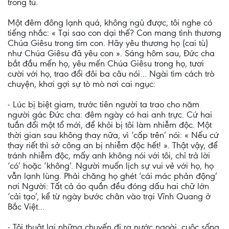
trong tù.
Một đêm đông lạnh quá, không ngủ được, tôi nghe có
tiếng nhắc: « Tại sao con dại thế? Con mang tình thương
Chúa Giêsu trong tim con. Hãy yêu thương họ (cai tù)
như Chúa Giêsu đã yêu con ». Sáng hôm sau, Ðức cha
bắt đầu mến họ, yêu mến Chúa Giêsu trong họ, tươi
cười với họ, trao đổi đôi ba câu nói… Ngài tìm cách trò
chuyện, khơi gợi sự tò mò nơi cai ngục:
- Lúc bị biệt giam, trước tiên người ta trao cho năm
người gác Ðức cha: đêm ngày có hai anh trực. Cứ hai
tuần đổi một tổ mới, để khỏi bị tôi làm nhiễm độc. Một
thời gian sau không thay nữa, vì ‘cấp trên’ nói: « Nếu cứ
thay riết thì sở công an bị nhiễm độc hết! ». Thật vậy, để
tránh nhiễm độc, mấy anh không nói với tôi, chỉ trả lời
‘có’ hoặc ‘không’. Người muốn lịch sự vui vẻ với họ, họ
vẫn lạnh lùng. Phải chăng họ ghét ‘cái mác phản động’
nơi Người: Tất cả áo quần đều đóng dấu hai chữ lớn
‘cải tạo’, kể từ ngày bước chân vào trại Vĩnh Quang ở
Bắc Việt…
- Tôi thuật lại những chuyến đi ra nước ngoài, cuộc sống,