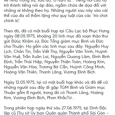
về Nha Trang và, sau đó, 13 năm tù… Tiếng nói của họ
trở thành tiếng nói áp đảo, ngầm chứa đe dọa đối với
những ai không theo họ. Những người sau này vào cái
thế của đa số thầm lặng như quy luật của các ‘trò chơi
chính trị’.
Theo đó, đã có một buổi họp tại Câu Lạc bộ Phục Hưng
ngày 08.05.1975, khoảng 20 linh mục đã soạn thảo thư
gửi Ðứùc Khâm sứ, Ðức Tổng giám mục Bình và Đức
cha Thuận. Họ gồm các linh mục sau đây: Nguyễn Huy
Lịch, Chân Tín, Trần Viết Thọ, Nguyễn Văn Trinh, Huỳnh
Văn Huệ, Trần Xuân Lai, Nguyễn Quang Lãm, Đinh Bình
Ðịnh, Trần Thái Hiệp, Nguyễn Thiện Toàn, Hoàng Kim,
Nguyễn Văn Hòa, Trương Bá Cần, Huỳnh Công Minh,
Hoàng Văn Thiên, Thanh Lãng, Vương Đình Bích.
Ngày 12.05.1975, lại có một buổi họp khác và đã đề cử
những người sau đây đi gặp TGM Bình và Giám mục
Thuận gồm 8 người, trong đó có Thanh Lãng, Hoàng
Kim, Vương Đình Bích, Phan KhắcTừ…
Trong phiên họp ngày thứ sáu 27.06.1975, tại Dinh Ðộc
lập cũ (Trụ sở Ủy ban Quân quản Thành phố Sài Gòn –