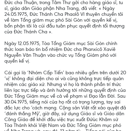
Đức cha Thuận, trong Tâm Thư gởi cho hàng giáo sĩ, tu
sĩ, giáo dân Giáo phận Nha Trang, đã viết: « Ngày
24.05.1975, Đức Thánh Cha Phaolô VI thuyên chuyển tôi
về làm Tổng giám mục phó Sài Gòn với quyền kế vị,
bổn phận tôi là cúi đầu tuân phục quyết định tối thượng
của Đức Thánh Cha ».
Ngày 12.05.1975, Tòa Tổng Giám mục Sài Gòn chính
thức loan báo tin bổ nhiệm Ðức cha Phanxicô Xaviê
Nguyễn Văn Thuận vào chức vụ Tổng Giám phó với
quyền kế vị.
Cái gọi là ‘Nhóm Cấp Tiến’ bao nhiêu gồm trên dưới 20
‘vị’ không đại diện cho ai và cũng không trực tiếp quản
nhiệm các giáo xứ. Nhưng vì họ là thành phần trí thức
liên lạc trực tiếp và ảnh hưởng tới những quyết định của
Ðức Tổng Giám mục về cả về phạm vi Đạo lẫn Đời. Sau
30.04.1975, tiếng nói của họ rất có trọng lượng, tay sai
đắc lực cho ‘cách mạng. Cộng sản Việt rất xảo quyệt đã
‘đánh thắng Mỹ’, giờ đây, sử dụng Giáo sĩ và Giáo dân
Công Giáo để khởi đầu việc trục xuất Ðứùc Khâm sứ
Tòa Thánh khỏi Việt Nam và Ðức Tổng Giám mục phó