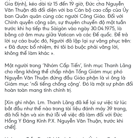
Gia Định), kéo dài từ 15 đến 19 giờ, Ðức cha Nguyễn
Văn Thuận đã đối diện với ba Cán bộ cao cấp của Ủy
ban Quân quản cùng các người Công Giáo. Ðối với
Chính quyền cộng sản, sự thuyên chuyển độ một tuần
trước khi họ tiếp thu Sàigòn vào ngày 30.04.1975, là
bằng cớ âm mưu giữa Vatican và các Ðế quốc. Ðể trả
lời sự cáo buộc đó, Người đã lập lại sự vâng phục trên:
« Đã được bổ nhiệm, thì tôi bó buộc phải vâng lời,
không thể làm khác ».
Một người trong ‘Nhóm Cấp Tiến’, linh mục Thanh Lãng
cho rằng không thể chấp nhận Tổng Giám mục phó
Nguyễn Văn Thuận đứng đầu Giáo phận là vì ông là
Giám mục ‘nổi tiếng chống cộng’. Đó là một sự phản đối
hoàn toàn mang tính chính trị.
[Xin ghi nhận. Lm. Thanh Lãng đã kể lại sự việc từ lúc
bắt đầu như thế nào trong tài liệu đánh máy 39 trang,
đã hối hận và xin thứ lỗi về việc đã làm đối với Ðức
Hồng Y Ðáng Kính P.X. Nguyễn Văn Thuận, trước khi
chết].