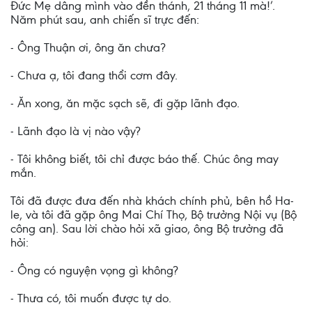
Ðức Mẹ dâng mình vào đền thánh, 21 tháng 11 mà!’.
Năm phút sau, anh chiến sĩ trực đến:
- Ông Thuận ơi, ông ăn chưa?
- Chưa ạ, tôi đang thổi cơm đây.
- Ăn xong, ăn mặc sạch sẽ, đi gặp lãnh đạo.
- Lãnh đạo là vị nào vậy?
- Tôi không biết, tôi chỉ được báo thế. Chúc ông may
mắn.
Tôi đã được đưa đến nhà khách chính phủ, bên hồ Ha-
le, và tôi đã gặp ông Mai Chí Thọ, Bộ trưởng Nội vụ (Bộ
công an). Sau lời chào hỏi xã giao, ông Bộ trưởng đã
hỏi:
- Ông có nguyện vọng gì không?
- Thưa có, tôi muốn được tự do.