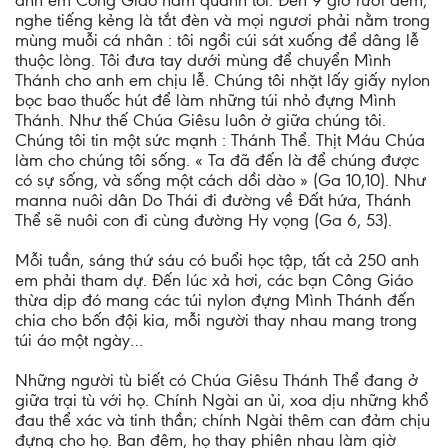
anh em Công Giáo nằm quanh tôi. Ðến 9 giờ rưỡi đêm,
nghe tiếng kẻng là tắt đèn và mọi ngươi phải nằm trong
mùng muỗi cá nhân : tôi ngồi cúi sát xuống để dâng lễ
thuộc lòng. Tôi đưa tay dưới mùng để chuyển Mình
Thánh cho anh em chịu lễ. Chúng tôi nhặt lấy giấy nylon
bọc bao thuốc hút để làm những túi nhỏ đựng Mình
Thánh. Như thế Chúa Giêsu luôn ở giữa chúng tôi.
Chúng tôi tin một sức mạnh : Thánh Thể. Thịt Máu Chúa
làm cho chúng tôi sống. « Ta đã đến là để chúng được
có sự sống, và sống một cách dồi dào » (Ga 10,10). Như
manna nuôi dân Do Thái đi đường về Ðất hứa, Thánh
Thể sẽ nuôi con đi cùng đường Hy vọng (Ga 6, 53).
Mỗi tuần, sáng thứ sáu có buổi học tập, tất cả 250 anh
em phải tham dự. Ðến lúc xả hơi, các bạn Công Giáo
thừa dịp đó mang các túi nylon đựng Mình Thánh đến
chia cho bốn đội kia, mỗi người thay nhau mang trong
túi áo một ngày…
Những người tù biết có Chúa Giêsu Thánh Thể đang ở
giữa trại tù với họ. Chính Ngài an ủi, xoa dịu những khổ
đau thể xác và tinh thần; chính Ngài thêm can đảm chịu
đựng cho họ. Ban đêm, họ thay phiên nhau làm giờ