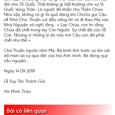
đời cho Tổ Quốc. Thật không gì bất thường cho sự Vị
Quốc Vong Thân. Là người đã khấn cho Thiên Chúa.
Như vậy, không có gì là quá đáng khi ChuÙa gọi Cậu
về Nhà Cha. Thuận cúi đầu vâng lời và đi theo Mẹ vào
Nhà Nguyện và nghĩ rằng : « Lạy Chúa, con tin rằng
Chúa đã chết trong tay Con Người. Sự chết đã cứu rỗi
Con. Nhưng vì những lý do nào mà Cậu con đã phải
chết như thế ».
Cha Thuận ngước nhìn Mẹ. Bà bình tĩnh trước sự tàn sát
dã man và sự qua đời của hai Anh mình. Bà đang quỳ
cầu nguyện…
Ngày 14.09.2019
Lễ Suy Tôn Thánh Giá
Hà Minh Thảo
Bài có liên quan