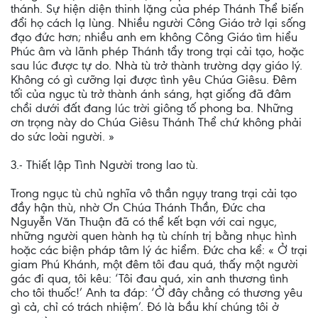
thánh. Sự hiện diện thinh lặng của phép Thánh Thể biến
đổi họ cách lạ lùng. Nhiều người Công Giáo trở lại sống
đạo đức hơn; nhiều anh em không Công Giáo tìm hiểu
Phúc âm và lãnh phép Thánh tẩy trong trại cải tạo, hoặc
sau lúc được tự do. Nhà tù trở thành trường dạy giáo lý.
Không có gì cưỡng lại được tình yêu Chúa Giêsu. Ðêm
tối của ngục tù trở thành ánh sáng, hạt giống đã đâm
chồi dưới đất đang lúc trời giông tố phong ba. Những
ơn trọng này do Chúa Giêsu Thánh Thể chứ không phải
do sức loài người. »
3.- Thiết lập Tình Người trong lao tù.
Trong ngục tù chủ nghĩa vô thần ngụy trang trại cải tạo
đầy hận thù, nhờ Ơn Chúa Thánh Thần, Ðức cha
Nguyễn Văn Thuận đã có thể kết bạn với cai ngục,
những người quen hành hạ tù chính trị bằng nhục hình
hoặc các biện pháp tâm lý ác hiểm. Đức cha kể: « Ở trại
giam Phú Khánh, một đêm tôi đau quá, thấy một người
gác đi qua, tôi kêu: ‘Tôi đau quá, xin anh thương tình
cho tôi thuốc!’ Anh ta đáp: ‘Ở đây chẳng có thương yêu
gì cả, chỉ có trách nhiệm’. Đó là bầu khí chúng tôi ở