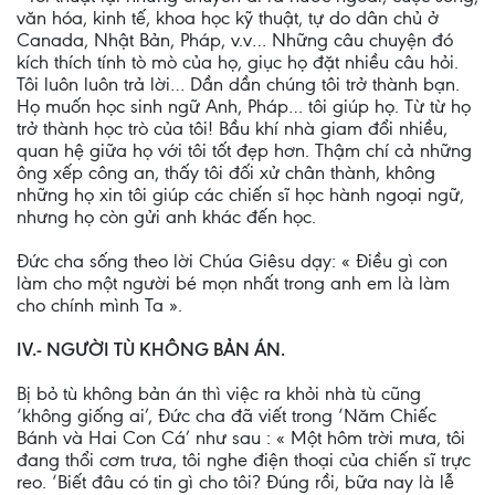
văn hóa, kinh tế, khoa học kỹ thuật, tự do dân chủ ở
Canada, Nhật Bản, Pháp, v.v… Những câu chuyện đó
kích thích tính tò mò của họ, giục họ đặt nhiều câu hỏi.
Tôi luôn luôn trả lời… Dần dần chúng tôi trở thành bạn.
Họ muốn học sinh ngữ Anh, Pháp… tôi giúp họ. Từ từ họ
trở thành học trò của tôi! Bầu khí nhà giam đổi nhiều,
quan hệ giữa họ với tôi tốt đẹp hơn. Thậm chí cả những
ông xếp công an, thấy tôi đối xử chân thành, không
những họ xin tôi giúp các chiến sĩ học hành ngoại ngữ,
nhưng họ còn gửi anh khác đến học.
Ðức cha sống theo lời Chúa Giêsu dạy: « Điều gì con
làm cho một người bé mọn nhất trong anh em là làm
cho chính mình Ta ».
IV.- NGƯỜI TÙ KHÔNG BẢN ÁN.
Bị bỏ tù không bản án thì việc ra khỏi nhà tù cũng
‘không giống ai’, Ðức cha đã viết trong ‘Năm Chiếc
Bánh và Hai Con Cá’ như sau : « Một hôm trời mưa, tôi
đang thổi cơm trưa, tôi nghe điện thoại của chiến sĩ trực
reo. ‘Biết đâu có tin gì cho tôi? Ðúng rồi, bữa nay là lễ