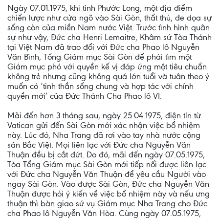
Ngày 07.01.1975, khi tỉnh Phước Long, một địa điểm
chiến lược như cửa ngõ vào Sài Gòn, thất thủ, đe dọa sự
sống còn của miền Nam nước Việt. Trước tình hình quân
sự như vậy, Ðức cha Henri Lemaitre, Khâm sứ Tòa Thánh
tại Việt Nam đã trao đổi với Ðức cha Phao lô Nguyễn
Văn Bình, Tổng Giám mục Sài Gòn để phải tìm một
Giám mục phó với quyền kế vị đáp ứng một tiêu chuẩn
không trẻ nhưng cũng không quá lớn tuổi và tuân theo ý
muốn có ‘tinh thần sống chung và hợp tác với chính
quyền mới’ của Ðức Thánh Cha Phao lô VI.
Mãi đến hơn 3 tháng sau, ngày 25.04.1975, điện tín từ
Vatican gửi đến Sài Gòn mới xác nhận việc bổ nhiệm
này. Lúc đó, Nha Trang đã rơi vào tay nhà nước cộng
sản Bắc Việt. Mọi liên lạc với Ðức cha Nguyễn Văn
Thuận đều bị cắt đứt. Do đó, mãi đến ngày 07.05.1975,
Tòa Tổng Giám mục Sài Gòn mới tiếp nối được liên lạc
với Ðức cha Nguyễn Văn Thuận để yêu cầu Người vào
ngay Sài Gòn. Vào được Sài Gòn, Ðức cha Nguyễn Văn
Thuận được hỏi ý kiến về việc bổ nhiệm này và nếu ưng
thuận thì bàn giao sứ vụ Giám mục Nha Trang cho Ðức
cha Phao lô Nguyễn Văn Hòa. Cùng ngày 07.05.1975,