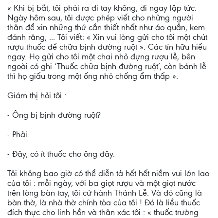
« Khi bị bắt, tôi phải ra đi tay không, đi ngay lập tức.
Ngày hôm sau, tôi được phép viết cho những người
thân để xin những thứ cần thiết nhất như áo quần, kem
đánh răng, ... Tôi viết: « Xin vui lòng gửi cho tôi một chút
rượu thuốc để chữa bịnh đường ruột ». Các tín hữu hiểu
ngay. Họ gửi cho tôi một chai nhỏ đựng rượu lễ, bên
ngoài có ghi ‘Thuốc chữa bịnh đường ruột’, còn bánh lễ
thì họ giấu trong một ống nhỏ chống ẩm thấp ».
Giám thị hỏi tôi :
- Ông bị bịnh đường ruột?
- Phải.
- Ðây, có ít thuốc cho ông đây.
Tôi không bao giờ có thể diễn tả hết hết niềm vui lớn lao
của tôi : mỗi ngày, với ba giọt rượu và một giọt nước
trên lòng bàn tay, tôi cử hành Thánh Lễ. Và đó cũng là
bàn thờ, là nhà thờ chính tòa của tôi ! Ðó là liều thuốc
đích thực cho linh hồn và thân xác tôi : « thuốc trường