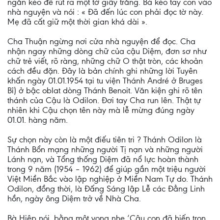
ngăn kéo để rút ra một tờ giấy trắng. Bà kéo tay con vào
nhà nguyện và nói : « Ðã đến lúc con phải đọc tờ này.
Mẹ đã cất giữ một thời gian khá dài ».
Cha Thuận ngừng nơi cửa nhà nguyện để đọc. Cha
nhận ngay những dòng chữ của cậu Diệm, đơn sơ như
chữ trẻ viết, rõ ràng, những chữ O thật tròn, các khoản
cách đều đặn. Ðây là bản chính ghi những lời Tuyên
khấn ngày 01.01.1954 tại tu viện Thánh André ở Bruges
Bỉ) ở bậc oblat dòng Thánh Benoit. Văn kiện ghi rõ tên
thánh của Cậu là Odilon. Đơi tay Cha run lên. Thật tự
nhiên khi Cậu chọn tên này mà lễ mừng đúng ngày
01.01. hàng năm.
Sự chọn này còn là một điếu tiên tri ? Thánh Odilon là
Thánh Bổn mạng những người Tị nạn và những người
Lánh nạn, và Tổng thống Diệm đã nổ lực hoàn thành
trong 9 năm (1954 – 1962) để giúp gần một triệu người
Việt Miền Bắc vào lập nghiệp ở Miền Nam Tự do. Thánh
Odilon, đồng thời, là Ðấng Sáng lập Lễ các Ðẳng Linh
hồn, ngày ông Diệm trở về Nhà Cha.
Bà Hiệp nói, bằng một vọng nhẹ ‘Cậu con đã hiến trọn