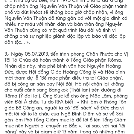
« … Như cụ đã biết, năm 1975 Chính phủ ta đã không
chấp nhận ông Nguyễn Văn Thuận về Giáo phận thành
phố và dứt khóat sẽ không bao giờ chấp nhận, vì ông
Nguyễn Văn Thuận đã từng gắn bó với một gia đình có
nhiều nợ máu với nhân dân và bản thân ông Nguyễn
Văn Thuận cũng có một quá trình lâu dài và tinh vi
chống phá sự nghiệp giành độc lập và bảo vệ độc lập
dân tộc… ».
3.- Ngày 05.07.2013, tiến trình phong Chân Phước cho Vị
Tôi Tớ Chúa đã hoàn thành ở Tổng Giáo phận Rôma.
Nhân dịp này, nhà phê bình văn học Nguyễn Hoàng
Ðức, được Hội đồng Giáo Hoàng Công lý và Hòa bình
mời tham dự lễ ‘Bế mạc phần điều tra tại Giáo phận’,
đã bị công an sân bay Nội Bài, Hà nội chặn lại không
cho xuất cảnh sang Bangkok (Thái lan) trên đường đi
Rôma (Ý đại lợi). Ông Ðức kể cho ông Mặc Lâm, phóng
viên Ðài Á châu Tự do RFA biết : « Khi làm ở Phòng Tôn
giáo Bộ Công an, người ta có ‘đối sách’ về Ðức cha vì
một tội rất to là cháu của Ngô Ðình Diệm và sự về Sài
gòn làm Phó Tổng Giám mục là để lót ổ lên Tổng Giám
mục nên Người bị chuyển ra Bắc ». Tại sao, với hai ‘tội
nặng’ này và bị giam giữ 13 năm, trong có những năm