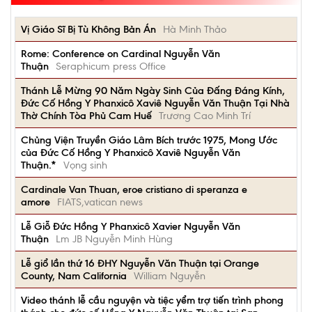
Vị Giáo Sĩ Bị Tù Không Bản Án
Hà Minh Thảo
Rome: Conference on Cardinal Nguyễn Văn
Thuận
Seraphicum press Office
Thánh Lễ Mừng 90 Năm Ngày Sinh Của Đấng Đáng Kính,
Đức Cố Hồng Y Phanxicô Xaviê Nguyễn Văn Thuận Tại Nhà
Thờ Chính Tòa Phủ Cam Huế
Trương Cao Minh Trí
Chủng Viện Truyền Giáo Lâm Bích trước 1975, Mong Ước
của Đức Cố Hồng Y Phanxicô Xaviê Nguyễn Văn
Thuận.*
Vọng sinh
Cardinale Van Thuan, eroe cristiano di speranza e
amore
FIATS,vatican news
Lễ Giỗ Đức Hồng Y Phanxicô Xavier Nguyễn Văn
Thuận
Lm JB Nguyễn Minh Hùng
Lễ giổ lần thứ 16 ĐHY Nguyễn Văn Thuận tại Orange
County, Nam California
William Nguyễn
Video thánh lễ cầu nguyện và tiệc yểm trợ tiến trình phong