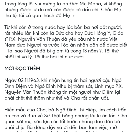
Trong lòng tôi vui mừng tạ ơn Ðức Mẹ Maria, vì không
những được tự do mà còn được cả dấu chỉ. Chắc Mẹ
tha tội tôi cả gan thách đố Mẹ. »
Từ khi còn ở trong nước hay lúc bôn ba nơi đất người,
rất nhiều lần khi còn là Ðức cha hay Ðức Hồng Y, Giáo
sĩ P.X. Nguyễn Văn Thuận đã yêu cầu nhà nước Việt
Nam đưa Người ra trước Tòa án nhân dân để được biết
: Tại sao Người đã bị giam tù trong 13 năm ?. Tội thứ
nhất thì vô lý, Tội thứ hai thì nực cười.
MỜI ÐỌC THÊM
:
Ngày 02.11.1963, khi nhận hung tin hai người cậu Ngô
Ðình Diệm và Ngô Ðình Nhu bị thãm sát, Linh mục P.X.
Nguyễn Văn Thuận không tin một người như Diệm lại
phải chết thê thãm như thế và Cha rất phẩn uất.
Hiền mẫu của Cha, bà Ngô Ðình Thị Hiệp, tìm cách trấn
an con và đưa về Sự Thật bằng những lời lẽ ôn tồn. Cha
quan sát mẹ, sức lực còn tốt trước những đau đớn bà
phải chịu. Bà đứng dậy và đi đến bàn làm việc, mở