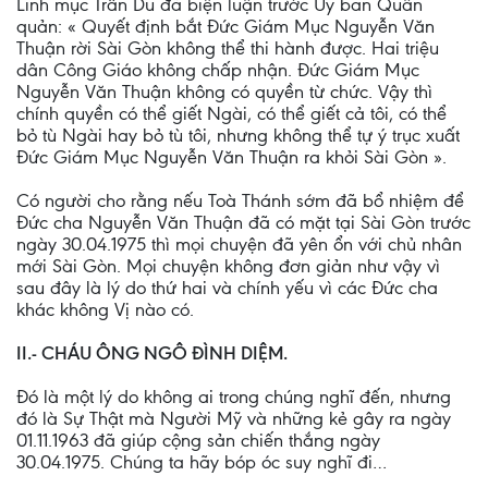
Linh mục Trần Du đã biện luận trước Ủy ban Quân
quản: « Quyết định bắt Đức Giám Mục Nguyễn Văn
Thuận rời Sài Gòn không thể thi hành được. Hai triệu
dân Công Giáo không chấp nhận. Đức Giám Mục
Nguyễn Văn Thuận không có quyền từ chức. Vậy thì
chính quyền có thể giết Ngài, có thể giết cả tôi, có thể
bỏ tù Ngài hay bỏ tù tôi, nhưng không thể tự ý trục xuất
Đức Giám Mục Nguyễn Văn Thuận ra khỏi Sài Gòn ».
Có người cho rằng nếu Toà Thánh sớm đã bổ nhiệm để
Ðức cha Nguyễn Văn Thuận đã có mặt tại Sài Gòn trước
ngày 30.04.1975 thì mọi chuyện đã yên ổn với chủ nhân
mới Sài Gòn. Mọi chuyện không đơn giản như vậy vì
sau đây là lý do thứ hai và chính yếu vì các Ðức cha
khác không Vị nào có.
II.- CHÁU ÔNG NGÔ ÐÌNH DIỆM.
Ðó là một lý do không ai trong chúng nghĩ đến, nhưng
đó là Sự Thật mà Người Mỹ và những kẻ gây ra ngày
01.11.1963 đã giúp cộng sản chiến thắng ngày
30.04.1975. Chúng ta hãy bóp óc suy nghĩ đi…