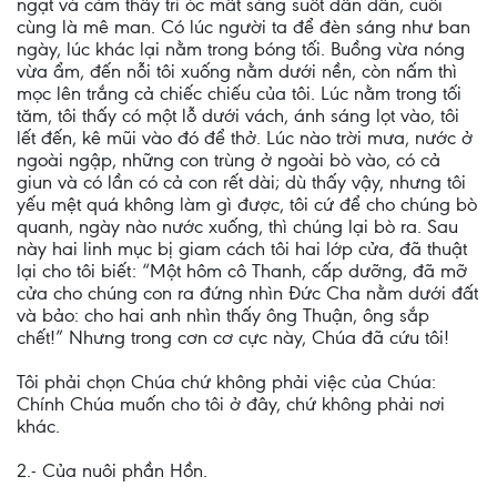
ngạt và cảm thấy trí óc mất sáng suốt dần dần, cuối
cùng là mê man. Có lúc người ta để đèn sáng như ban
ngày, lúc khác lại nằm trong bóng tối. Buồng vừa nóng
vừa ẩm, đến nỗi tôi xuống nằm dưới nền, còn nấm thì
mọc lên trắng cả chiếc chiếu của tôi. Lúc nằm trong tối
tăm, tôi thấy có một lỗ dưới vách, ánh sáng lọt vào, tôi
lết đến, kê mũi vào đó để thở. Lúc nào trời mưa, nước ở
ngoài ngập, những con trùng ở ngoài bò vào, có cả
giun và có lần có cả con rết dài; dù thấy vậy, nhưng tôi
yếu mệt quá không làm gì được, tôi cứ để cho chúng bò
quanh, ngày nào nước xuống, thì chúng lại bò ra. Sau
này hai linh mục bị giam cách tôi hai lớp cửa, đã thuật
lại cho tôi biết: “Một hôm cô Thanh, cấp dưỡng, đã mỡ
cửa cho chúng con ra đứng nhìn Ðức Cha nằm dưới đất
và bảo: cho hai anh nhìn thấy ông Thuận, ông sắp
chết!” Nhưng trong cơn cơ cực này, Chúa đã cứu tôi!
Tôi phải chọn Chúa chứ không phải việc của Chúa:
Chính Chúa muốn cho tôi ở đây, chứ không phải nơi
khác.
2.- Của nuôi phần Hồn.