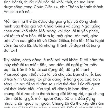
sinh bất tử, thuốc giải độc để khỏi chết, nhưng luôn
được sống trong Chúa Giêsu », như Thánh Ignatio thành
Antiokia đã nói.
Mỗi lần như thế tôi được dịp giang tay và đóng đinh
mình vào thập giá với Chúa Giêsu và cùng Ngài uống
chén đau khổ nhất. Mỗi ngày, khi đọc lời truyền phép,
với tất cả tâm hồn, tôi làm lại một giao ước mới, giao
ước vĩnh cửu giữa tôi và Chúa Giêsu, hòa lẫn Máu Ngài
với máu của tôi. Ðó là những Thánh Lễ đẹp nhất trong
đời tôi !
Tuy nhiên, cách dâng lễ mỗi nơi mỗi khác. Dưới hầm tàu
thủy chở tôi ra miền Bắc, ban đêm tôi ngồi giữa mấy
bạn tù, bàn thờ là túi cói đựng đồ, dâng lễ thánh
Phanxicô quan thầy của tôi và cho các bạn chịu lễ. Lúc
ở trại Vĩnh Quang, tôi phải dâng lễ trong góc cửa ban
sáng lúc người ta đi tắm sau giờ thể dục. Lúc đã quen
với thời khóa biểu của trại, tôi dâng lễ ban đêm, vì
chúng tôi được chia thành từng đội 50 người, ngủ chung
trên một láng gỗ, mỗi người được 50 cm, đầu đụng
nhau, chân quay ra ngoài. Chúng tôi đã thu xếp để năm