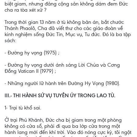
biệt giam, nhưng đảng cộng sản không dám đem Ðức
cha ra tòa xét xử ?
Trong thời gian 13 năm ở tù không bản án, bắt chước
Thánh Phaolô, Cha đã viết thư cho các giáo đoàn về
kinh nghiệm sống Ðức Tin, Mục vụ, Tu đức. Ðó là ba tập
sách:
- Ðường hy vọng (1975) ;
- Ðường hy vọng dưới ánh sáng Lời Chúa và Cơng
Đồng Vatican II (1979) ;
- Những người lữ hành trên Ðường Hy Vọng (1980).
III.- THI HÀNH SỨ VỤ TUYÊN ÚY TRONG LAO TÙ.
1- Trại tù khổ sai.
Ở trại Phú Khánh, Ðức cha bị giam trong một phòng
không có cửa sổ, phải đi qua ba lớp cửa trong một
hành lang mới đến khí trời. Vào đó nóng cực kỳ, tôi ngột