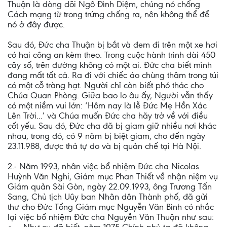
Thuận là dòng dõi Ngô Ðình Diệm, chúng nó chống
Cách mạng từ trong trứng chống ra, nên không thể để
nó ở đây được.
Sau đó, Ðức cha Thuận bị bắt và đem đi trên một xe hơi
có hai công an kèm theo. Trong cuộc hành trình dài 450
cây số, trên đường không có một ai. Ðức cha biết mình
đang mất tất cả. Ra đi với chiếc áo chùng thâm trong túi
có một cỗ tràng hạt. Người chỉ còn biết phó thác cho
Chúa Quan Phòng. Giữa bao lo âu ấy, Người vẫn thấy
có một niềm vui lớn: ‘Hôm nay là lễ Đức Mẹ Hồn Xác
Lên Trời...’ và Chúa muốn Ðức cha hãy trở về với điều
cốt yếu. Sau đó, Ðức cha đã bị giam giữ nhiều nơi khác
nhau, trong đó, có 9 năm bị biệt giam, cho đến ngày
23.11.988, được thả tự do và bị quản chế tại Hà Nội.
2.- Năm 1993, nhân việc bổ nhiệm Ðức cha Nicolas
Huỳnh Văn Nghi, Giám mục Phan Thiết về nhận niệm vụ
Giám quản Sài Gòn, ngày 22.09.1993, ông Trương Tấn
Sang, Chủ tịch Uûy ban Nhân dân Thành phố, đã gửi
thư cho Ðức Tổng Giám mục Nguyễn Văn Bình có nhắc
lại việc bổ nhiệm Ðức cha Nguyễn Văn Thuận như sau: