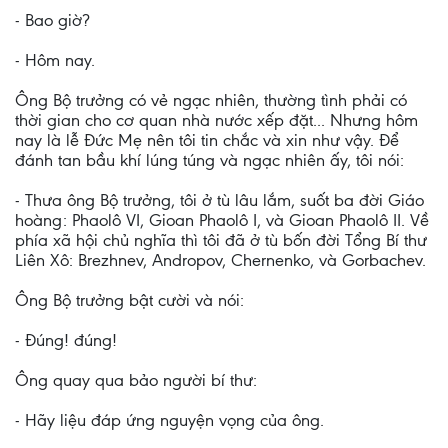
- Bao giờ?
- Hôm nay.
Ông Bộ trưởng có vẻ ngạc nhiên, thường tình phải có
thời gian cho cơ quan nhà nước xếp đặt... Nhưng hôm
nay là lễ Ðức Mẹ nên tôi tin chắc và xin như vậy. Ðể
đánh tan bầu khí lúng túng và ngạc nhiên ấy, tôi nói:
- Thưa ông Bộ trưởng, tôi ở tù lâu lắm, suốt ba đời Giáo
hoàng: Phaolô VI, Gioan Phaolô I, và Gioan Phaolô II. Về
phía xã hội chủ nghĩa thì tôi đã ở tù bốn đời Tổng Bí thư
Liên Xô: Brezhnev, Andropov, Chernenko, và Gorbachev.
Ông Bộ trưởng bật cười và nói:
- Ðúng! đúng!
Ông quay qua bảo người bí thư:
- Hãy liệu đáp ứng nguyện vọng của ông.