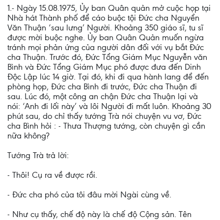
1.- Ngày 15.08.1975, Ủy ban Quân quản mở cuộc họp tại
Nhà hát Thành phố để cáo buộc tội Ðức cha Nguyển
Văn Thuận ‘sau lưng’ Người. Khoảng 350 giáo sĩ, tu sĩ
được mời buộc nghe. Ủy ban Quân Quản muốn ngừa
tránh mọi phản ứng của người dân đối với vụ bắt Ðức
cha Thuận. Trước đó, Đức Tổng Giám Mục Nguyễn văn
Bình và Đức Tổng Giám Mục phó được đưa đến Dinh
Độc Lập lúc 14 giờ. Tại đó, khi đi qua hành lang để đến
phòng họp, Ðức cha Bình đi trước, Ðức cha Thuận đi
sau. Lúc đó, một công an chận Ðức cha Thuận lại và
nói: ‘Anh đi lối này’ và lôi Người đi mất luôn. Khoảng 30
phút sau, do chỉ thấy tướng Trà nói chuyện vu vơ, Ðức
cha Bình hỏi : - Thưa Thượng tướng, còn chuyện gì cần
nữa không?
Tướng Trà trả lời:
- Thôi! Cụ ra về được rồi.
- Ðức cha phó của tôi đâu mời Ngài cùng về.
- Như cụ thấy, chế độ này là chế độ Cộng sản. Tên