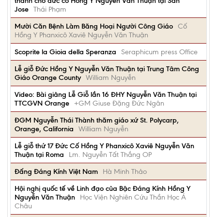
thánh cho đức cố Hồng Y Nguyễn Văn Thuận tại San
Jose
Thái Phạm
Mười Căn Bệnh Làm Băng Hoại Người Công Giáo
Cố
Hồng Y Phanxicô Xaviê Nguyễn Văn Thuận
Scoprite la Gioia della Speranza
Seraphicum press Office
Lễ giỗ Đức Hồng Y Nguyễn Văn Thuận tại Trung Tâm Công
Giáo Orange County
William Nguyễn
Video: Bài giảng Lễ Giỗ lần 16 ĐHY Nguyễn Văn Thuận tại
TTCGVN Orange
+GM Giuse Đặng Đức Ngân
ĐGM Nguyễn Thái Thành thăm giáo xứ St. Polycarp,
Orange, California
William Nguyễn
Lễ giỗ thứ 17 Đức Cố Hồng Y Phanxicô Xaviê Nguyễn Văn
Thuận tại Roma
Lm. Nguyễn Tất Thắng OP
Ðấng Ðáng Kính Việt Nam
Hà Minh Thảo
Hội nghị quốc tế về Linh đạo của Bậc Đáng Kính Hồng Y
Nguyễn Văn Thuận
Học Viện Nghiên Cứu Thần Học Á
Châu