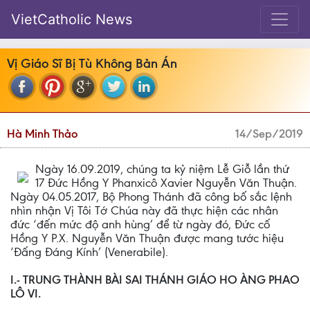
VietCatholic News
Vị Giáo Sĩ Bị Tù Không Bản Án
Hà Minh Thảo
14/Sep/2019
Ngày 16.09.2019, chúng ta kỷ niệm Lễ Giỗ lần thứ
17 Ðức Hồng Y Phanxicô Xavier Nguyễn Văn Thuận.
Ngày 04.05.2017, Bộ Phong Thánh đã công bố sắc lệnh
nhìn nhận Vị Tôi Tớ Chúa này đã thực hiện các nhân
đức ‘đến mức độ anh hùng’ để từ ngày đó, Ðức cố
Hồng Y P.X. Nguyễn Văn Thuận được mang tước hiệu
‘Đấng Đáng Kính’ (Venerabile).
I.- TRUNG THÀNH BÀI SAI THÁNH GIÁO HO ÀNG PHAO
LÔ VI.