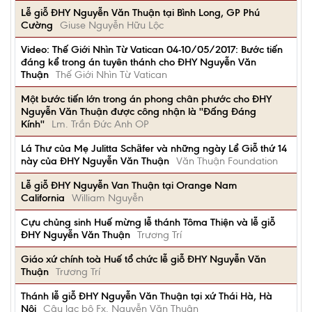
Lễ giỗ ĐHY Nguyễn Văn Thuận tại Bình Long, GP Phú
Cường
Giuse Nguyễn Hữu Lộc
Video: Thế Giới Nhìn Từ Vatican 04-10/05/2017: Bước tiến
đáng kể trong án tuyên thánh cho ĐHY Nguyễn Văn
Thuận
Thế Giới Nhìn Từ Vatican
Một bước tiến lớn trong án phong chân phước cho ĐHY
Nguyễn Văn Thuận được công nhận là ''Đấng Đáng
Kính''
Lm. Trần Đức Anh OP
Lá Thư của Mẹ Julitta Schӓfer và những ngày Lể Giỗ thứ 14
này của ĐHY Nguyễn Văn Thuận
Văn Thuận Foundation
Lễ giỗ ĐHY Nguyễn Van Thuận tại Orange Nam
California
William Nguyễn
Cựu chủng sinh Huế mừng lễ thánh Tôma Thiện và lễ giỗ
ĐHY Nguyễn Văn Thuận
Trương Trí
Giáo xứ chính toà Huế tổ chức lễ giỗ ĐHY Nguyễn Văn
Thuận
Trương Trí
Thánh lễ giỗ ĐHY Nguyễn Văn Thuận tại xứ Thái Hà, Hà
Nội
Câu lạc bộ Fx. Nguyễn Văn Thuận