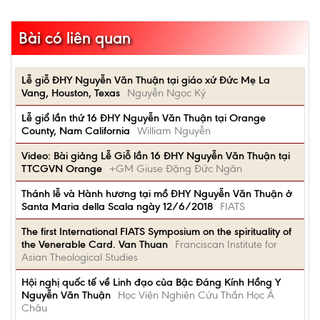
Bài có liên quan
Lễ giỗ ĐHY Nguyễn Văn Thuận tại giáo xứ Đức Mẹ La
Vang, Houston, Texas
Nguyễn Ngọc Ký
Lễ giổ lần thứ 16 ĐHY Nguyễn Văn Thuận tại Orange
County, Nam California
William Nguyễn
Video: Bài giảng Lễ Giỗ lần 16 ĐHY Nguyễn Văn Thuận tại
TTCGVN Orange
+GM Giuse Đặng Đức Ngân
Thánh lễ và Hành hương tại mồ ĐHY Nguyễn Văn Thuận ở
Santa Maria della Scala ngày 12/6/2018
FIATS
The first International FIATS Symposium on the spirituality of
the Venerable Card. Van Thuan
Franciscan Institute for
Asian Theological Studies
Hội nghị quốc tế về Linh đạo của Bậc Đáng Kính Hồng Y
Nguyễn Văn Thuận
Học Viện Nghiên Cứu Thần Học Á
Châu