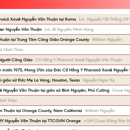
anxicô Xaviê Nguyễn Văn Thuận tại Roma
Lm. Nguyễn Tất Thắng OP
vier Nguyễn Văn Thuận
Lm JB Nguyễn Minh Hùng
Thuận tại Trung Tâm Công Giáo Orange County
William Nguyễn
à Minh Thảo
Người Công Giáo
Cố Hồng Y Phanxicô Xaviê Nguyễn Văn Thuận
ch trước 1975, Mong Ước của Đức Cố Hồng Y Phanxicô Xaviê Nguyễn
i giáo xứ Đức Mẹ La Vang, Houston, Texas
Nguyễn Ngọc Ký
iê Nguyễn Văn Thuận tại giáo xứ Bình Nguyên, Phú Cường
Giuse Ng
inh Thảo
n Thuận tại Orange County, Nam California
William Nguyễn
 ĐHY Nguyễn Văn Thuận tại TTCGVN Orange
+GM Giuse Đặng Đức 