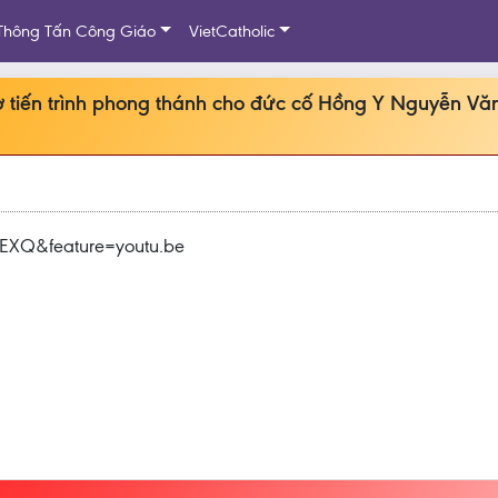
Thông Tấn Công Giáo
VietCatholic
rợ tiến trình phong thánh cho đức cố Hồng Y Nguyễn Văn
EXQ&feature=youtu.be