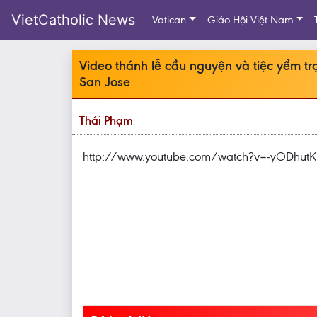
VietCatholic News
Vatican
Giáo Hội Việt Nam
Video thánh lễ cầu nguyện và tiệc yểm t
San Jose
Thái Phạm
http://www.youtube.com/watch?v=-yODhutK