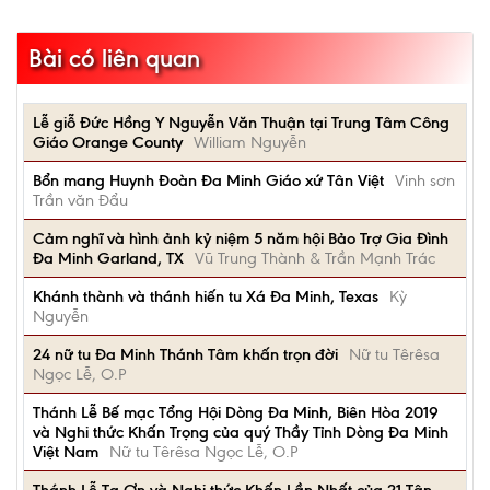
Bài có liên quan
Lễ giỗ Đức Hồng Y Nguyễn Văn Thuận tại Trung Tâm Công
Giáo Orange County
William Nguyễn
Bổn mang Huynh Đoàn Đa Minh Giáo xứ Tân Việt
Vinh sơn
Trần văn Đẩu
Cảm nghĩ và hình ảnh kỷ niệm 5 năm hội Bảo Trợ Gia Đình
Đa Minh Garland, TX
Vũ Trung Thành & Trần Mạnh Trác
Khánh thành và thánh hiến tu Xá Đa Minh, Texas
Kỳ
Nguyễn
24 nữ tu Đa Minh Thánh Tâm khấn trọn đời
Nữ tu Têrêsa
Ngọc Lễ, O.P
Thánh Lễ Bế mạc Tổng Hội Dòng Đa Minh, Biên Hòa 2019
và Nghi thức Khấn Trọng của quý Thầy Tỉnh Dòng Đa Minh
Việt Nam
Nữ tu Têrêsa Ngọc Lễ, O.P