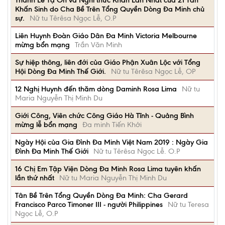
Thánh Lễ Tạ Ơn và Nghi thức Khấn Lần Nhất của 21 Tân
Khấn Sinh do Cha Bề Trên Tổng Quyền Dòng Đa Minh chủ
sự.
Nữ tu Têrêsa Ngọc Lễ, O.P
Liên Huynh Đoàn Giáo Dân Đa Minh Victoria Melbourne
mừng bổn mạng
Trần Văn Minh
Sự hiệp thông, liên đới của Giáo Phận Xuân Lộc với Tổng
Hội Dòng Đa Minh Thế Giới.
Nữ tu Têrêsa Ngọc Lễ, OP
12 Nghị Huynh đến thăm dòng Daminh Rosa Lima
Nữ tu
Maria Nguyễn Thị Minh Du
Giới Công, Viên chức Công Giáo Hà Tĩnh - Quảng Bình
mừng lễ bổn mạng
Đa minh Tiến Khởi
Ngày Hội của Gia Đình Đa Minh Việt Nam 2019 : Ngày Gia
Đình Đa Minh Thế Giới
Nữ tu Têrêsa Ngọc Lễ. O.P
16 Chị Em Tập Viện Dòng Đa Minh Rosa Lima tuyên khấn
lần thứ nhất
Nữ tu Maria Nguyễn Thị Minh Du
Tân Bề Trên Tổng Quyền Dòng Đa Minh: Cha Gerard
Francisco Parco Timoner III - người Philippines
Nữ tu Teresa
Ngọc Lễ, O.P