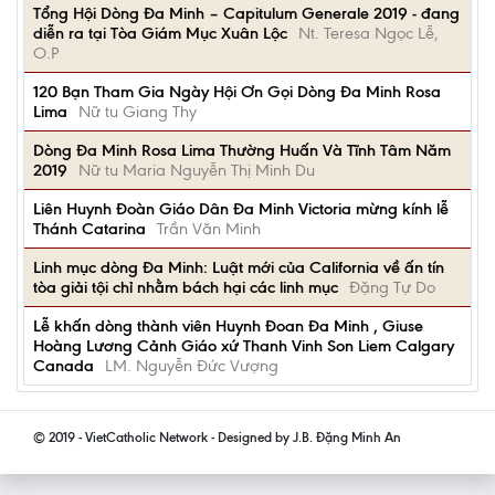
Tổng Hội Dòng Đa Minh – Capitulum Generale 2019 - đang
diễn ra tại Tòa Giám Mục Xuân Lộc
Nt. Teresa Ngọc Lễ,
O.P
120 Bạn Tham Gia Ngày Hội Ơn Gọi Dòng Đa Minh Rosa
Lima
Nữ tu Giang Thy
Dòng Đa Minh Rosa Lima Thường Huấn Và Tĩnh Tâm Năm
2019
Nữ tu Maria Nguyễn Thị Minh Du
Liên Huynh Đoàn Giáo Dân Đa Minh Victoria mừng kính lễ
Thánh Catarina
Trần Văn Minh
Linh mục dòng Đa Minh: Luật mới của California về ấn tín
tòa giải tội chỉ nhằm bách hại các linh mục
Đặng Tự Do
Lễ khấn dòng thành viên Huynh Đoan Đa Minh , Giuse
Hoàng Lương Cảnh Giáo xứ Thanh Vinh Son Liem Calgary
Canada
LM. Nguyễn Đức Vượng
© 2019 - VietCatholic Network - Designed by J.B. Đặng Minh An