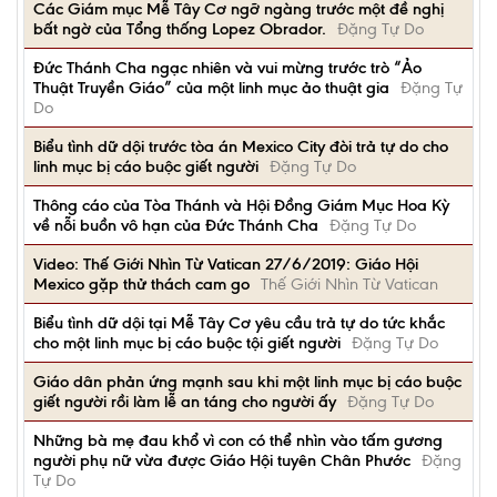
Các Giám mục Mễ Tây Cơ ngỡ ngàng trước một đề nghị
bất ngờ của Tổng thống Lopez Obrador.
Đặng Tự Do
Đức Thánh Cha ngạc nhiên và vui mừng trước trò “Ảo
Thuật Truyền Giáo” của một linh mục ảo thuật gia
Đặng Tự
Do
Biểu tình dữ dội trước tòa án Mexico City đòi trả tự do cho
linh mục bị cáo buộc giết người
Đặng Tự Do
Thông cáo của Tòa Thánh và Hội Đồng Giám Mục Hoa Kỳ
về nỗi buồn vô hạn của Đức Thánh Cha
Đặng Tự Do
Video: Thế Giới Nhìn Từ Vatican 27/6/2019: Giáo Hội
Mexico gặp thử thách cam go
Thế Giới Nhìn Từ Vatican
Biểu tình dữ dội tại Mễ Tây Cơ yêu cầu trả tự do tức khắc
cho một linh mục bị cáo buộc tội giết người
Đặng Tự Do
Giáo dân phản ứng mạnh sau khi một linh mục bị cáo buộc
giết người rồi làm lễ an táng cho người ấy
Đặng Tự Do
Những bà mẹ đau khổ vì con có thể nhìn vào tấm gương
người phụ nữ vừa được Giáo Hội tuyên Chân Phước
Đặng
Tự Do