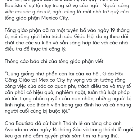
Bautista vì sự tận tụy trong sứ vụ của ngài. Ngoài công
việc coi sóc giáo xứ, ngài cũng là một nhà trừ quỷ của
tổng giáo phận Mexico City.
Tổng giáo phận đã ra một tuyên bố vào ngày 19 tháng
6, nói rằng giới hữu trách của Giáo Hội đang theo dõi
chặt chẽ các sự kiện và sẵn sàng hợp tác với các nhà
điều tra để thực thi công lý.
Thông cáo báo chí của tổng giáo phận viết:
“Cũng giống như phần còn lại của xã hội, Giáo Hội
Công Giáo tại Mexico City hy vọng và tin tưởng rằng
công việc của các cơ quan phụ trách điều tra và truy tố
cần phải có hiệu quả, nghiêm ngặt, tuân thủ luật pháp
và tôn trọng nhân quyền của nạn nhân, những người bị
tình nghi, các thành viên trong gia đình họ và cả những
người cuối cùng bị buộc tội.”
Cha Bautista đã cử hành Thánh lễ an táng cho anh
Avendano vào ngày 14 tháng Sáu và trong thánh lễ ngài
kêu gọi nhà cầm quyền phải sớm tìm ra hung thủ.