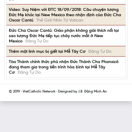
Video: Suy Niệm với ĐTC 18/09/2018: Câu chuyện tượng
Đức Mẹ khóc tại New Mexico theo nhận định của Đức Cha
Oscar Cantú
Thế Giới Nhìn Từ Vatican
Đức Cha Oscar Cantú: Giáo phận không giải thích nổi tại
sao tượng Đức Mẹ tiếp tục chảy nước mắt ở New
Mexico
Đặng Tự Do
Thêm một linh mục bị giết tại Mễ Tây Cơ
Đặng Tự Do
Tòa Thánh chính thức phủ nhận Đức Thánh Cha Phanxicô
đang tham gia trong tiến trình hòa bình tại Mễ Tây
Cơ
Đặng Tự Do
© 2019 - VietCatholic Network - Designed by J.B. Đặng Minh An