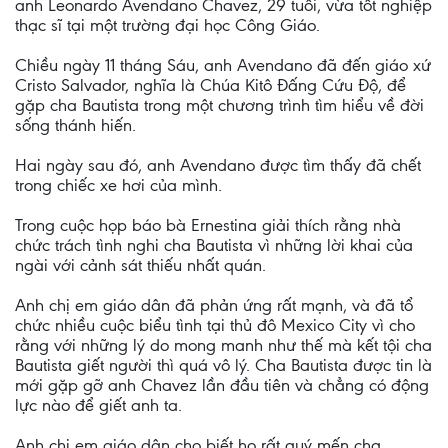
anh Leonardo Avendano Chavez, 29 tuổi, vừa tốt nghiệp
thạc sĩ tại một trường đại học Công Giáo.
Chiều ngày 11 tháng Sáu, anh Avendano đã đến giáo xứ
Cristo Salvador, nghĩa là Chúa Kitô Đấng Cứu Độ, để
gặp cha Bautista trong một chương trình tìm hiểu về đời
sống thánh hiến.
Hai ngày sau đó, anh Avendano được tìm thấy đã chết
trong chiếc xe hơi của mình.
Trong cuộc họp báo bà Ernestina giải thích rằng nhà
chức trách tình nghi cha Bautista vì những lời khai của
ngài với cảnh sát thiếu nhất quán.
Anh chị em giáo dân đã phản ứng rất mạnh, và đã tổ
chức nhiều cuộc biểu tình tại thủ đô Mexico City vì cho
rằng với những lý do mong manh như thế mà kết tội cha
Bautista giết người thì quá vô lý. Cha Bautista được tin là
mới gặp gỡ anh Chavez lần đầu tiên và chẳng có động
lực nào để giết anh ta.
Anh chị em giáo dân cho biết họ rất quý mến cha