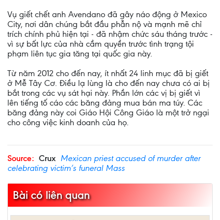
Vụ giết chết anh Avendano đã gây náo động ở Mexico
City, nơi dân chúng bắt đầu phẫn nộ và mạnh mẽ chỉ
trích chính phủ hiện tại - đã nhậm chức sáu tháng trước -
vì sự bất lực của nhà cầm quyền trước tình trạng tội
phạm liên tục gia tăng tại quốc gia này.
Từ năm 2012 cho đến nay, ít nhất 24 linh mục đã bị giết
ở Mễ Tây Cơ. Điều lạ lùng là cho đến nay chưa có ai bị
bắt trong các vụ sát hại này. Phần lớn các vị bị giết vì
lên tiếng tố cáo các băng đảng mua bán ma túy. Các
băng đảng này coi Giáo Hội Công Giáo là một trở ngại
cho công việc kinh doanh của họ.
Source:
Crux
Mexican priest accused of murder after
celebrating victim’s funeral Mass
Bài có liên quan