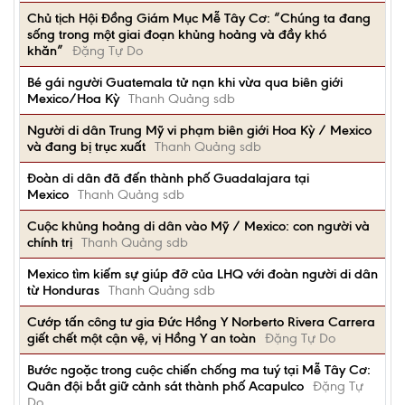
Chủ tịch Hội Đồng Giám Mục Mễ Tây Cơ: “Chúng ta đang
sống trong một giai đoạn khủng hoảng và đầy khó
khăn”
Đặng Tự Do
Bé gái người Guatemala tử nạn khi vừa qua biên giới
Mexico/Hoa Kỳ
Thanh Quảng sdb
Người di dân Trung Mỹ vi phạm biên giới Hoa Kỳ / Mexico
và đang bị trục xuất
Thanh Quảng sdb
Đoàn di dân đã đến thành phố Guadalajara tại
Mexico
Thanh Quảng sdb
Cuộc khủng hoảng di dân vào Mỹ / Mexico: con người và
chính trị
Thanh Quảng sdb
Mexico tìm kiếm sự giúp đỡ của LHQ với đoàn người di dân
từ Honduras
Thanh Quảng sdb
Cướp tấn công tư gia Đức Hồng Y Norberto Rivera Carrera
giết chết một cận vệ, vị Hồng Y an toàn
Đặng Tự Do
Bước ngoặc trong cuộc chiến chống ma tuý tại Mễ Tây Cơ:
Quân đội bắt giữ cảnh sát thành phố Acapulco
Đặng Tự
Do