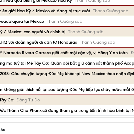
khi vừa qua biên giới Mexico/Hoa Kỳ
Thanh Quảng sdb
iên giới Hoa Kỳ / Mexico và đang bị trục xuất
Thanh Quảng sdb
uadalajara tại Mexico
Thanh Quảng sdb
/ Mexico: con người và chính trị
Thanh Quảng sdb
 LHQ với đoàn người di dân từ Honduras
Thanh Quảng sdb
 Norberto Rivera Carrera giết chết một cận vệ, vị Hồng Y an toàn
Đ
ng ma tuý tại Mễ Tây Cơ: Quân đội bắt giữ cảnh sát thành phố Acap
2018: Câu chuyện tượng Đức Mẹ khóc tại New Mexico theo nhận đị
không giải thích nổi tại sao tượng Đức Mẹ tiếp tục chảy nước mắt
 Tây Cơ
Đặng Tự Do
ức Thánh Cha Phanxicô đang tham gia trong tiến trình hòa bình tại
h An