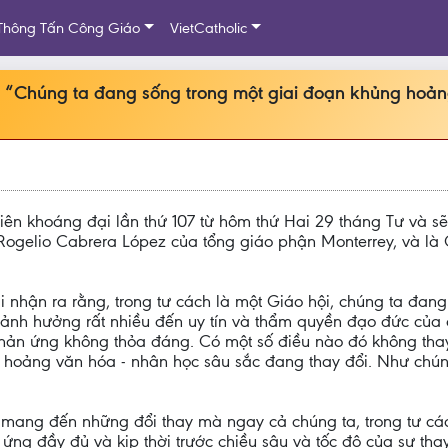
Thông Tấn Công Giáo
VietCatholic
 “Chúng ta đang sống trong một giai đoạn khủng hoản
 khoáng đại lần thứ 107 từ hôm thứ Hai 29 tháng Tư và sẽ 
Rogelio Cabrera López của tổng giáo phận Monterrey, và l
nhận ra rằng, trong tư cách là một Giáo hội, chúng ta đang
ã ảnh hưởng rất nhiều đến uy tín và thẩm quyền đạo đức của c
ản ứng không thỏa đáng. Có một số điều nào đó không thay 
 hoảng văn hóa - nhân học sâu sắc đang thay đổi. Như chún
 mang đến những đổi thay mà ngay cả chúng ta, trong tư cá
 ứng đầy đủ và kịp thời trước chiều sâu và tốc độ của sự thay