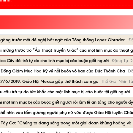
àng trước một đề nghị bất ngờ của Tổng thống Lopez Obrador.
Đ
 mừng trước trò “Ảo Thuật Truyền Giáo” của một linh mục ảo thuật g
ico City đòi trả tự do cho linh mục bị cáo buộc giết người
Đặng Tự D
i Đồng Giám Mục Hoa Kỳ về nỗi buồn vô hạn của Đức Thánh Cha
Đặ
 27/6/2019: Giáo Hội Mexico gặp thử thách cam go
Thế Giới Nhìn Từ
u cầu trả tự do tức khắc cho một linh mục bị cáo buộc tội giết người
một linh mục bị cáo buộc giết người rồi làm lễ an táng cho người ấy
thể nhìn vào tấm gương người phụ nữ vừa được Giáo Hội tuyên Ch
Tây Cơ: “Chúng ta đang sống trong một giai đoạn khủng hoảng và