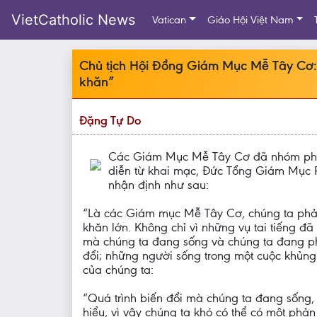
VietCatholic News
Vatican
Giáo Hội Việt Nam
Chủ tịch Hội Đồng Giám Mục Mễ Tây Cơ:
khăn”
Đặng Tự Do
Các Giám Mục Mễ Tây Cơ đã nhóm phiên
diễn từ khai mạc, Đức Tổng Giám Mục 
nhận định như sau:
“Là các Giám mục Mễ Tây Cơ, chúng ta phải 
khăn lớn. Không chỉ vì những vụ tai tiếng đ
mà chúng ta đang sống và chúng ta đang ph
đổi; những người sống trong một cuộc khủng
của chúng ta:
“Quá trình biến đổi mà chúng ta đang sống,
hiểu, vì vậy chúng ta khó có thể có một phản