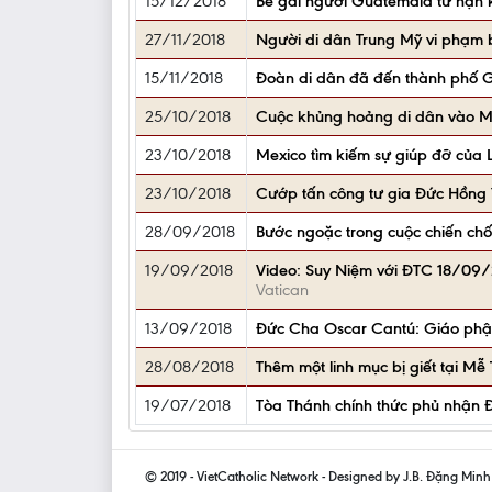
15/12/2018
Bé gái người Guatemala tử nạn 
27/11/2018
Người di dân Trung Mỹ vi phạm b
15/11/2018
Đoàn di dân đã đến thành phố G
25/10/2018
Cuộc khủng hoảng di dân vào Mỹ 
23/10/2018
Mexico tìm kiếm sự giúp đỡ của
23/10/2018
Cướp tấn công tư gia Đức Hồng Y
28/09/2018
Bước ngoặc trong cuộc chiến chố
19/09/2018
Video: Suy Niệm với ĐTC 18/09/
Vatican
13/09/2018
Đức Cha Oscar Cantú: Giáo phận 
28/08/2018
Thêm một linh mục bị giết tại Mễ
19/07/2018
Tòa Thánh chính thức phủ nhận Đ
© 2019 - VietCatholic Network - Designed by J.B. Đặng Min