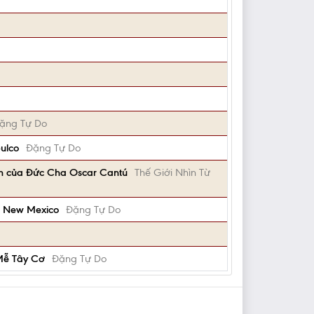
ặng Tự Do
ulco
Đặng Tự Do
nh của Đức Cha Oscar Cantú
Thế Giới Nhìn Từ
 ở New Mexico
Đặng Tự Do
 Mễ Tây Cơ
Đặng Tự Do