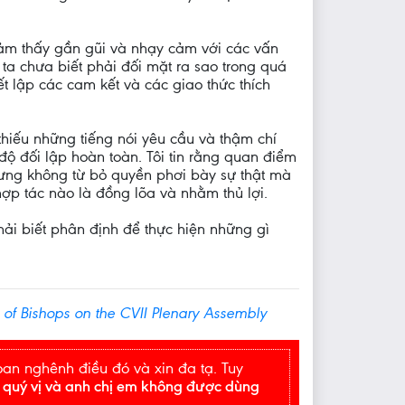
 cảm thấy gần gũi và nhạy cảm với các vấn
ta chưa biết phải đối mặt ra sao trong quá
t lập các cam kết và các giao thức thích
thiếu những tiếng nói yêu cầu và thậm chí
độ đối lập hoàn toàn. Tôi tin rằng quan điểm
hưng không từ bỏ quyền phơi bày sự thật mà
hợp tác nào là đồng lõa và nhằm thủ lợi.
ải biết phân định để thực hiện những gì
of Bishops on the CVII Plenary Assembly
oan nghênh điều đó và xin đa tạ. Tuy
,
quý vị và anh chị em không được dùng