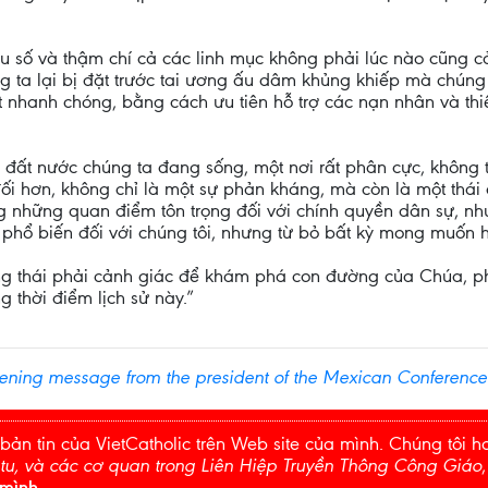
iểu số và thậm chí cả các linh mục không phải lúc nào cũng
ng ta lại bị đặt trước tai ương ấu dâm khủng khiếp mà chúng 
t nhanh chóng, bằng cách ưu tiên hỗ trợ các nạn nhân và thiế
mà đất nước chúng ta đang sống, một nơi rất phân cực, không 
đối hơn, không chỉ là một sự phản kháng, mà còn là một thái 
g những quan điểm tôn trọng đối với chính quyền dân sự, n
ề phổ biến đối với chúng tôi, nhưng từ bỏ bất kỳ mong muốn 
ạng thái phải cảnh giác để khám phá con đường của Chúa, ph
g thời điểm lịch sử này.”
ning message from the president of the Mexican Conference 
bản tin của VietCatholic trên Web site của mình. Chúng tôi h
 tu, và các cơ quan trong Liên Hiệp Truyền Thông Công Giáo
 mình.