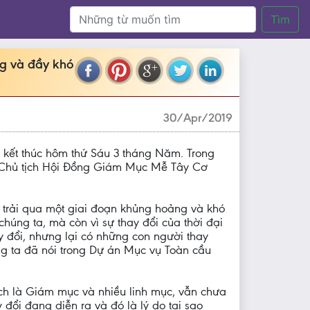
Tìm
g và đầy khó
30/Apr/2019
kết thúc hôm thứ Sáu 3 tháng Năm. Trong
à Chủ tịch Hội Đồng Giám Mục Mễ Tây Cơ
 trải qua một giai đoạn khủng hoảng và khó
húng ta, mà còn vì sự thay đổi của thời đại
đổi, nhưng lại có những con người thay
g ta đã nói trong Dự án Mục vụ Toàn cầu
ch là Giám mục và nhiều linh mục, vẫn chưa
 đổi đang diễn ra và đó là lý do tại sao