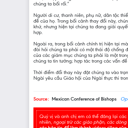
chúng ta bối rối.”
Người di cư, thanh niên, phụ nữ, dân tộc th
đề của họ. Trong bối cảnh thay đổi này, chú
khứ, nhưng hiện tại chúng ta đang giải quyế
hợp.
Ngoài ra, trong bối cảnh chính trị hiện tại 
đòi hỏi chúng ta phải có một thái độ chống 
của các giám mục chúng ta phải là một tron
chúng ta tin tưởng; hợp tác trong các vấn đ
Thời điểm đổi thay này đặt chúng ta vào tr
Ngài yêu cầu Giáo hội của Ngài thực thi tron
Source:
Mexican Conference of Bishops
Ope
Quý vị và anh chị em có thể đăng lại các 
nhiên,
ngoại trừ các giáo phận, các dòng
các bản tin để làm thành videos riêng của