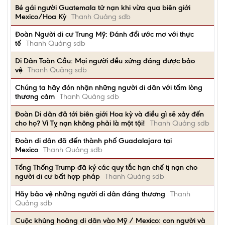
Bé gái người Guatemala tử nạn khi vừa qua biên giới
Mexico/Hoa Kỳ
Thanh Quảng sdb
Đoàn Người di cư Trung Mỹ: Đánh đổi ước mơ với thực
tế
Thanh Quảng sdb
Di Dân Toàn Cầu: Mọi người đều xứng đáng được bảo
vệ
Thanh Quảng sdb
Chúng ta hãy đón nhận những người di dân với tấm lòng
thương cảm
Thanh Quảng sdb
Đoàn Di dân đã tới biên giới Hoa kỳ và điều gì sẽ xảy đến
cho họ? Vì Tỵ nạn không phải là một tội!
Thanh Quảng sdb
Đoàn di dân đã đến thành phố Guadalajara tại
Mexico
Thanh Quảng sdb
Tổng Thống Trump đã ký các quy tắc hạn chế tị nạn cho
người di cư bất hợp pháp
Thanh Quảng sdb
Hãy bảo vệ những người di dân đáng thương
Thanh
Quảng sdb
Cuộc khủng hoảng di dân vào Mỹ / Mexico: con người và