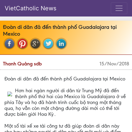
VietCatholic News
Đoàn di dân đã đến thành phố Guadalajara tại
Mexico
Thanh Quảng sdb
15/Nov/2018
Đoàn di dân đã đến thành phố Guadalajara tại Mexico
Hơn hai ngàn người di dân từ Trung Mỹ đã đến
thành phố thứ hai của Mexico là Guadalajara ở về
phía Tây và họ đã hành trình cuốc bộ trong một tháng
qua, họ vẫn còn một chặng đường dài mới có thể tới
được biên giới Hoa Kỳ..
Một số tài xế xe tải công tư đã giúp đoàn di dân này
cho hay những người di dân này rất mệt mỏi và điểm