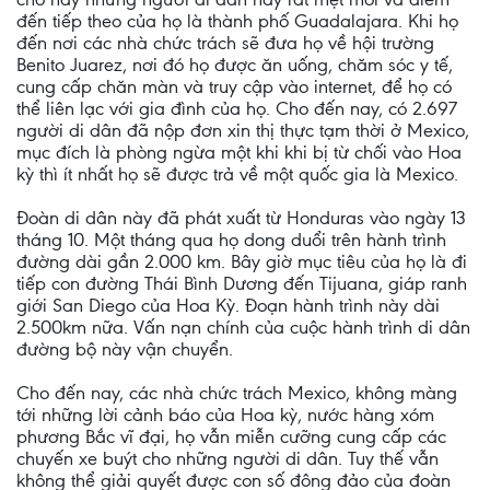
đến tiếp theo của họ là thành phố Guadalajara. Khi họ
đến nơi các nhà chức trách sẽ đưa họ về hội trường
Benito Juarez, nơi đó họ được ăn uống, chăm sóc y tế,
cung cấp chăn màn và truy cập vào internet, để họ có
thể liên lạc với gia đình của họ. Cho đến nay, có 2.697
người di dân đã nộp đơn xin thị thực tạm thời ở Mexico,
mục đích là phòng ngừa một khi khi bị từ chối vào Hoa
kỳ thì ít nhất họ sẽ được trả về một quốc gia là Mexico.
Đoàn di dân này đã phát xuất từ Honduras vào ngày 13
tháng 10. Một tháng qua họ dong duổi trên hành trình
đường dài gần 2.000 km. Bây giờ mục tiêu của họ là đi
tiếp con đường Thái Bình Dương đến Tijuana, giáp ranh
giới San Diego của Hoa Kỳ. Đoạn hành trình này dài
2.500km nữa. Vấn nạn chính của cuộc hành trình di dân
đường bộ này vận chuyển.
Cho đến nay, các nhà chức trách Mexico, không màng
tới những lời cảnh báo của Hoa kỳ, nước hàng xóm
phương Bắc vĩ đại, họ vẫn miễn cưỡng cung cấp các
chuyến xe buýt cho những người di dân. Tuy thế vẫn
không thể giải quyết được con số đông đảo của đoàn