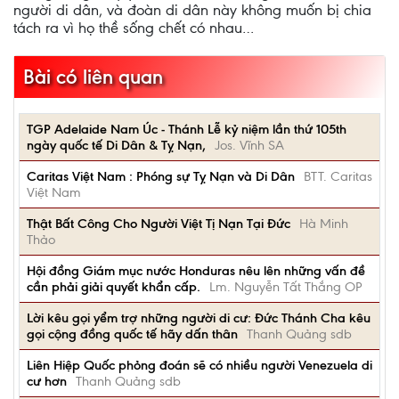
người di dân, và đoàn di dân này không muốn bị chia
tách ra vì họ thề sống chết có nhau…
Bài có liên quan
TGP Adelaide Nam Úc - Thánh Lễ kỷ niệm lần thứ 105th
ngày quốc tế Di Dân & Tỵ Nạn,
Jos. Vĩnh SA
Caritas Việt Nam : Phóng sự Tỵ Nạn và Di Dân
BTT. Caritas
Việt Nam
Thật Bất Công Cho Người Việt Tị Nạn Tại Đức
Hà Minh
Thảo
Hội đồng Giám mục nước Honduras nêu lên những vấn đề
cần phải giải quyết khẩn cấp.
Lm. Nguyễn Tất Thắng OP
Lời kêu gọi yểm trợ những người di cư: Đức Thánh Cha kêu
gọi cộng đồng quốc tế hãy dấn thân
Thanh Quảng sdb
Liên Hiệp Quốc phỏng đoán sẽ có nhiều người Venezuela di
cư hơn
Thanh Quảng sdb