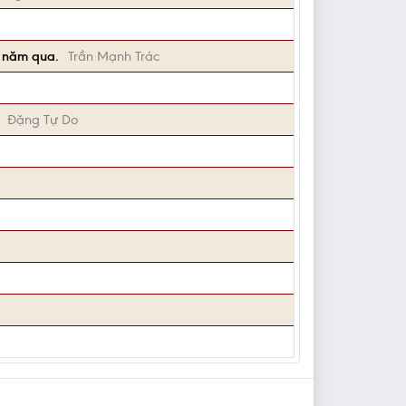
u năm qua.
Trần Mạnh Trác
Đặng Tự Do