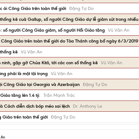
 ái Công Giáo trên toàn thế giới
Đặng Tự Do
 thống kê cuả Gallup, số người Công Giáo dự lễ giảm sút trong nhiề
: số người Công Giáo giảm, số người Hồi Giáo tăng
Vũ Văn An
i Công Giáo trên toàn thế giới do Tòa Thánh công bố ngày 6/3/2019
 thống kê
Vũ Văn An
an ninh, gặp gỡ Chúa Kitô, tới các con số thống kê
Vũ Văn An
ng phải là một tội trọng
Vũ Văn An
ội Công Giáo tại Georgia và Azerbaijan
Đặng Tự Do
iáo tăng lên 1.4 tỷ.
Trần Mạnh Trác
à Cách diễn dịch bóp méo sai lệch
Dr. Anthony Le
 Giáo trên toàn thế giới
Đặng Tự Do
h An