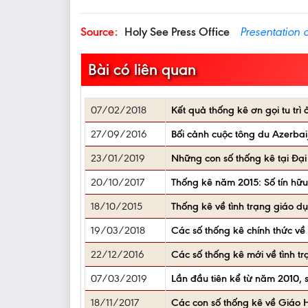
Source:
Holy See Press Office
Presentation 
Bài có liên quan
07/02/2018
Kết quả thống kê ơn gọi tu trì
27/09/2016
Bối cảnh cuộc tông du Azerba
23/01/2019
Những con số thống kê tại Đại
20/10/2017
Thống kê năm 2015: Số tín hữu
18/10/2015
Thống kê về tình trạng giáo dụ
19/03/2018
Các số thống kê chính thức về
22/12/2016
Các số thống kê mới về tình tr
07/03/2019
Lần đầu tiên kể từ năm 2010, s
18/11/2017
Các con số thống kê về Giáo 