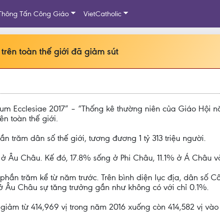
Thông Tấn Công Giáo
VietCatholic
trên toàn thế giới đã giảm sút
cum Ecclesiae 2017” – “Thống kê thường niên của Giáo Hội nă
n toàn thế giới.
 trăm dân số thế giới, tương đương 1 tỷ 313 triệu người.
 ở Âu Châu. Kế đó, 17.8% sống ở Phi Châu, 11.1% ở Á Châu
1 phần trăm kể từ năm trước. Trên bình diện lục địa, dân số
 Âu Châu sự tăng trưởng gần như không có với chỉ 0.1%.
 giảm từ 414,969 vị trong năm 2016 xuống còn 414,582 vị vào