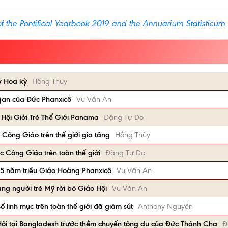
of the Pontifical Yearbook 2019 and the Annuarium Statisticum
 ở Hoa kỳ
Hồng Thủy
ijan của Đức Phanxicô
Vũ Văn An
 Hội Giới Trẻ Thế Giới Panama
Đặng Tự Do
 Công Giáo trên thế giới gia tăng
Hồng Thủy
c Công Giáo trên toàn thế giới
Đặng Tự Do
 5 năm triều Giáo Hoàng Phanxicô
Vũ Văn An
ạng người trẻ Mỹ rời bỏ Giáo Hội
Vũ Văn An
ố linh mục trên toàn thế giới đã giảm sút
Anthony Nguyễn
Hội tại Bangladesh trước thềm chuyến tông du của Đức Thánh Cha
Đ