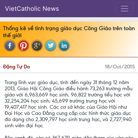
VietCatholic News
Thống kê về tình trạng giáo dục Công Giáo trên toàn
thế giới
Đặng Tự Do
18/Oct/2015
Trong lĩnh vực giáo dục, tính đến ngày 31 tháng 12 năm
2013, Giáo Hội Công Giáo điều hành 73,263 trường mẫu
giáo với 6,963,669 học sinh; 96,822 trường tiểu học với
32,254,204 học sinh; 45,699 trường trung học với
19,407,417 học sinh. Các cơ sở khác của Giáo Hội như
Đại Học và Cao Đẳng cung cấp các hình thức giáo dục
đa dạng cho 2,309,797 học sinh trung học, và 2,727,940
sinh viên đại học.
Bên cạnh đó, còn có 367,679 giáo dân tham gia vào các