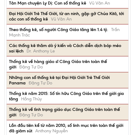
Tản Mạn chuyện Ly Dị: Con số thống kê
Vũ Văn An
Đại Hội Giới Trẻ Thế Giới, từ an ninh, gặp gỡ Chúa Kitô, tới
các con số thống kê
Vũ Văn An
Theo thống kê, số người Công Giáo tăng lên 1.4 tỷ.
Trần
Mạnh Trác
Các thống kê thăm dò ý kiến và Cách diễn dịch bóp méo
sai lệch
Dr. Anthony Le
Thống kê về hàng giáo sĩ Công Giáo trên toàn thế
giới
Đặng Tự Do
Những con số thống kê tại Đại Hội Giới Trẻ Thế Giới
Panama
Đặng Tự Do
Thống kê năm 2015: Số tín hữu Công Giáo trên thế giới gia
tăng
Hồng Thủy
Thống kê về tình trạng giáo dục Công Giáo trên toàn thế
giới
Đặng Tự Do
Lần đầu tiên kể từ năm 2010, số linh mục trên toàn thế giới
đã giảm sút
Anthony Nguyễn