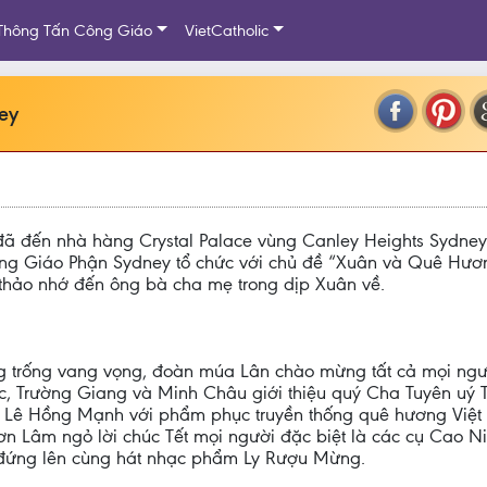
Thông Tấn Công Giáo
VietCatholic
ey
ã đến nhà hàng Crystal Palace vùng Canley Heights Sydne
g Giáo Phận Sydney tổ chức với chủ đề “Xuân và Quê Hươ
 thảo nhớ đến ông bà cha mẹ trong dịp Xuân về.
iêng trống vang vọng, đoàn múa Lân chào mừng tất cả mọi ng
c, Trường Giang và Minh Châu giới thiệu quý Cha Tuyên uý 
a Lê Hồng Mạnh với phẩm phục truyền thống quê hương Việt
ơn Lâm ngỏ lời chúc Tết mọi người đặc biệt là các cụ Cao 
 đứng lên cùng hát nhạc phẩm Ly Rượu Mừng.