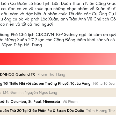
 Liên Ca Đoàn Lê Bảo Tịnh Liên Đoàn Thanh Niên Công Giáo
g ca, đơn ca và vũ khúc qua những nhạc phẩm về Xuân rất đ
 đầu năm và đặc biệt là phần chúc Tết đến các Cụ Ông Cụ 
 cụ ông cụ bà và phát Lộc Xuân, anh Trần Anh Vũ Chủ tịch
ao niên và tất cả mọi người
g Giang Phó Chủ tịch CĐCGVN TGP Sydney ngỏ lời cám ơn qu
ệc Mừng Xuân 2019 tạo cho Cộng Đồng thêm khởi sắc và có t
 11.30pm Diệp Hải Dung
Gx DMHCG Garland TX
Phạm Thái Hùng
Tết Thiếu Nhi với các em Trường Khuyết Tật La Vang
Nữ tu Têrêsa
n
LM. Đaminh Nguyễn Ngọc Long
xứ St. Columba, St. Paul, Minnesota
Vũ Phạm
c Lần Thứ 20 Tại Giáo Phận Pa & Essen Đức Quốc
Trầm Hương Thơ