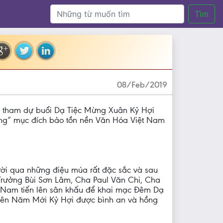
Tìm
08/Feb/2019
y tham dự buổi Dạ Tiệc Mừng Xuân Kỷ Hợi
ng” mục đích bảo tồn nền Văn Hóa Việt Nam
ười qua những điệu múa rất đặc sắc và sau
Trưởng Bùi Sơn Lâm, Cha Paul Văn Chi, Cha
 Nam tiến lên sân khấu để khai mạc Đêm Dạ
Niên Năm Mới Kỷ Hợi được bình an và hồng