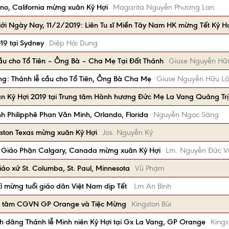
no, California mừng xuân Kỷ Hợi
Magarita Nguyễn Phương Lan.
iới Ngày Nay, 11/2/2019: Liên Tu sĩ Miền Tây Nam HK mừng Tết Kỷ H
19 tại Sydney
Diệp Hải Dung
ầu cho Tổ Tiên – Ông Bà – Cha Mẹ Tại Đất Thánh
Giuse Nguyễn Hữ
g: Thánh lễ cầu cho Tổ Tiên, Ông Bà Cha Mẹ
Giuse Nguyễn Hữu Lộ
n Kỷ Hợi 2019 tại Trung tâm Hành hương Đức Mẹ La Vang Quảng Trị
nh Philipphê Phan Văn Minh, Orlando, Florida
Nguyễn Ngọc Sáng
ston Texas mừng xuân Kỷ Hợi
Jos. Nguyễn Ký
m Giáo Phận Calgary, Canada mừng xuân Kỷ Hợi
Lm. Nguyễn Đức 
áo xứ St. Columba, St. Paul, Minnesota
Vũ Phạm
xì mừng tuổi giáo dân Việt Nam dịp Tết
Lm An Bình
ung tâm CGVN GP Orange và Tiệc Mừng
Kingston Bùi
dâng Thánh lễ Minh niên Kỷ Hợi tại Gx La Vang, GP Orange
Kings