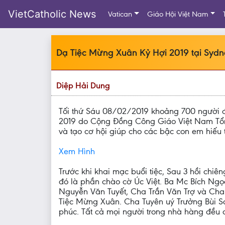
VietCatholic News
Vatican
Giáo Hội Việt Nam
Dạ Tiệc Mừng Xuân Kỷ Hợi 2019 tại Sydn
Diệp Hải Dung
Tối thứ Sáu 08/02/2019 khoảng 700 người đ
2019 do Cộng Đồng Công Giáo Việt Nam Tổn
và tạo cơ hội giúp cho các bậc con em hiếu
Xem Hình
Trước khi khai mạc buổi tiệc, Sau 3 hồi ch
đó là phần chào cờ Úc Việt. Ba Mc Bích Ngọ
Nguyễn Văn Tuyết, Cha Trần Văn Trợ và Ch
Tiệc Mừng Xuân. Cha Tuyên uý Trưởng Bùi S
phúc. Tất cả mọi người trong nhà hàng đều