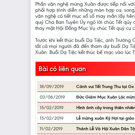
Phần văn nghệ mừng Xuân được tiếp nối với
phối hợp trình diễn những màn hợp ca, son
văn nghệ có tiết mục xổ số may mắn lấy hên
quý Cha Ban Tuyên Úy ngỏ lời chúc Tết qúy
thay mặt Hội Đồng Mục Vụ chúc Tết quý cụ c
Trước khi kết thúc buổi Dạ Tiệc, anh Trườn
tất cả mọi người đã đến tham dự buổi Dạ Ti
Xuân. Buổi Dạ Tiệc kết thúc bế mạc vào lúc
Bài có liên quan
18/09/2019
Cảnh vui Tết Trung Thu tại 
03/06/2019
Đức Giám Mục Xuân Lộc mừng 
15/02/2019
Hình ảnh cây trong thiên nhiê
15/02/2019
Lễ mừng xuân Kỷ Hợi tại giáo 
11/02/2019
Thánh Lễ Và Hội Xuân Dân Tộ