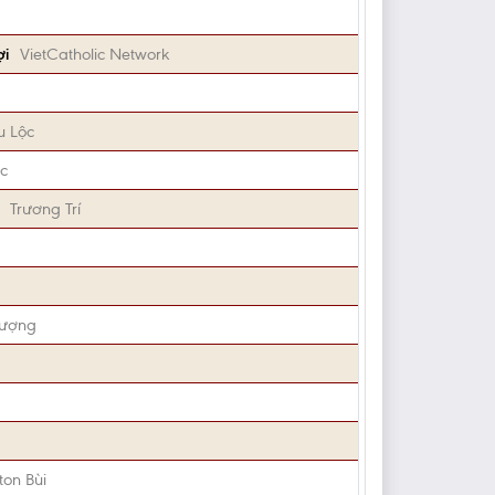
ợi
VietCatholic Network
u Lộc
c
Trương Trí
Vượng
ton Bùi