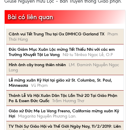
Giuse Nguyễn Hữu Lộc – Ban Truyền thông Giáo phận.
Bài có liên quan
Cảnh vui Tết Trung Thu tại Gx DMHCG Garland TX
Phạm
Thái Hùng
Đức Giám Mục Xuân Lộc mừng Tết Thiếu Nhi với các em
Trường Khuyết Tật La Vang
Nữ tu Têrêsa Ngọc Lễ, O.P
Hình ảnh cây trong thiên nhiên
LM. Đaminh Nguyễn Ngọc
Long
Lễ mừng xuân Kỷ Hợi tại giáo xứ St. Columba, St. Paul,
Minnesota
Vũ Phạm
Thánh Lễ Và Hội Xuân Dân Tộc Lần Thứ 20 Tại Giáo Phận
Pa & Essen Đức Quốc
Trầm Hương Thơ
Giáo xứ Đức Mẹ La Vang Fresno, California mừng xuân Kỷ
Hợi
Magarita Nguyễn Phương Lan.
TV Thời Sự Giáo Hội và Thế Giới Ngày Nay, 11/2/2019: Liên