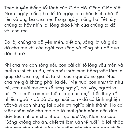
Theo truyền thống tốt lành của Giáo Hội Công Giáo Việt
Nam, ngày mồng hai tết là ngày con cháu kính nhớ tổ
tiên và ông bà cha mẹ. Trong ngày mồng hai Tết này
chúng ta hãy nhìn lại lòng thảo kính của chúng ta đối
với cha mẹ.
Đó là, chúng ta đã yêu mến, biết ơn, vâng lời và giúp
đỡ cha mẹ khi các ngài còn sống và cũng như đã qua
đời chưa?
Khi cha mẹ còn sống nếu con cái chỉ tỏ lòng yêu mến và
biết ơn thì chưa đủ, còn phải thực hiện bằng việc làm là
giúp đỡ cha mẹ, nhất là khi các ngài đã về già. Nuôi
cha mẹ già không phải là dễ. “Mẹ nuôi con như trời như
bể, con nuôi mẹ con kể từng ngày”; bởi vậy, người ta
nói: “Có nuôi con mới hiểu lòng cha mẹ”. Tiếc thay, rất
nhiều người - dù đã đang nuôi con - đã có kinh nghiệm
vất vả vì con nhưng lại quên ơn nghĩa sinh thành. Họ coi
việc chăm sóc cha mẹ già là một gánh nặng nên đùn
đẩy trách nhiệm cho nhau. Tục ngữ Việt Nam có câu:
“Sống không cho ăn, chết thì làm văn tế ruồi” là lời nhắc
nhớ con cháu phải cần kíp chăm sóc cha mẹ bao nhiêu