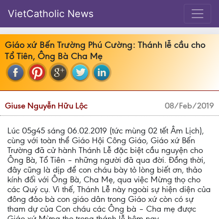
VietCatholic News
Giáo xứ Bến Trường Phú Cường: Thánh lễ cầu cho
Tổ Tiên, Ông Bà Cha Mẹ
Giuse Nguyễn Hữu Lộc
08/Feb/2019
Lúc 05g45 sáng 06.02.2019 (tức mùng 02 tết Âm Lịch),
cùng với toàn thể Giáo Hội Công Giáo, Giáo xứ Bến
Trường đã cử hành Thánh Lễ đặc biệt cầu nguyện cho
Ông Bà, Tổ Tiên – những người đã qua đời. Đồng thời,
đây cũng là dịp để con cháu bày tỏ lòng biết ơn, thảo
kính đối với Ông Bà, Cha Mẹ, qua việc Mừng thọ cho
các Quý cụ. Vì thế, Thánh Lễ này ngoài sự hiện diện của
đông đảo bà con giáo dân trong Giáo xứ còn có sự
tham dự của Con cháu các Ông bà – Cha mẹ được
Giáo xứ Mừng thọ trong thánh lễ hôm nay.