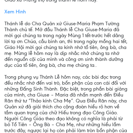
Xem Hình
Thánh lễ do Cha Quản xứ Giuse-Maria Phạm Tường
Thành chủ tế. Mở đầu Thánh lễ Cha Giuse-Maria đã
mời gọi chúng ta trong ngày Mùng 1 tết-trước hết dâng
lời tạ ơn Chúa, cầu bình an, thì trong ngày mồng hai tết,
Giáo Hội mời gọi chúng ta kính nhớ tổ tiên, ông bà, cha
mẹ. Mừng lễ hôm nay là dịp nhắc nhở chúng ta nhớ
đến nguồn cội của mình và công ơn sinh thành dưỡng
dục của tổ tiên, ông bà, cha mẹ chúng ta..
Trong phụng vụ Thánh Lễ hôm nay, các bài đọc trong
đều nhắc nhớ đến vai trò, bổn phận của con cái đối với
những Đấng Sinh Thành. Đặc biệt, trong phần bài giảng
của mình, cha Giuse – Maria đã nhấn mạnh đến Điều
Răn thứ tư “Thảo kính Cha Mẹ”. Qua Điều Răn này, cha
Quản xứ đã giải thích cho cộng đoàn hiểu rõ hơn về
tầm quan trọng của chữ Hiếu trong đạo Công Giáo.
Người Công Giáo theo đạo không có nghĩa là phải từ
bỏ Tổ Tiên – Ông Bà – Cha Mẹ, như những hiểu lầm
trước đây, ngược lại họ còn phải làm tròn bổn phận của