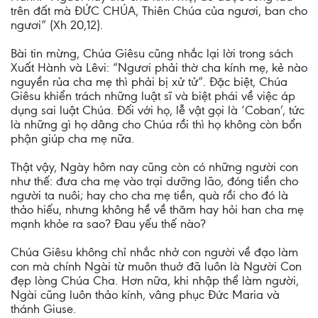
trên đất mà ĐỨC CHÚA, Thiên Chúa của ngươi, ban cho
ngươi” (Xh 20,12).
Bài tin mừng, Chúa Giêsu cũng nhắc lại lời trong sách
Xuất Hành và Lêvi: “Ngươi phải thờ cha kính mẹ, kẻ nào
nguyền rủa cha mẹ thì phải bị xử tử”. Đặc biệt, Chúa
Giêsu khiển trách những luật sĩ và biệt phái về việc áp
dụng sai luật Chúa. Đối với họ, lễ vật gọi là ‘Coban’, tức
là những gì họ dâng cho Chúa rồi thì họ không còn bổn
phận giúp cha mẹ nữa.
Thật vậy, Ngày hôm nay cũng còn có những người con
như thế: đưa cha mẹ vào trại dưỡng lão, đóng tiền cho
người ta nuôi; hay cho cha mẹ tiền, quà rồi cho đó là
thảo hiếu, nhưng không hề về thăm hay hỏi han cha mẹ
mạnh khỏe ra sao? Đau yếu thế nào?
Chúa Giêsu không chỉ nhắc nhở con người về đạo làm
con mà chính Ngài từ muôn thuở đã luôn là Người Con
đẹp lòng Chúa Cha. Hơn nữa, khi nhập thể làm người,
Ngài cũng luôn thảo kính, vâng phục Đức Maria và
thánh Giuse.