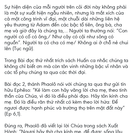
Sự hiện diện của mỗi người trên cõi đời này không phải
là một sự xuất hiện ngẫu nhiên, nhưng là mắt xích của
cả một công trình vĩ đại, một chuỗi dài những liên hệ
yêu thương từ Adam đến các bậc tổ tiên, ông bà, cha
mẹ và giờ đây là chúng ta,… Người ta thường nói: “Con
người có cố có ông,/ Như cây có cội như sông có
nguồn”. Người ta có cha có mẹ/ Không ai ở chỗ nẻ chui
lên (Tục ngữ).
Trong Bài đọc thứ nhất trích sách Huấn ca nhắc chúng ta
không chỉ biết ơn mà còn tôn vinh những bậc vĩ nhân và
các tổ phụ chúng ta qua các thời đại.
Bài đọc 2, thánh Phaolô nói với chúng ta qua thư gửi tín
hữu Ephêso: “Kẻ làm con hãy vâng lời cha mẹ, theo tinh
thần của Chúa, vì đó là điều phải đạo. Hãy tôn kính cha
mẹ. Đó là điều răn thứ nhất có kèm theo lời hứa: Để
ngươi được hạnh phúc và trường thọ trên mặt đất này”
(Ep 6,1).
Đúng ra, Phaolô đã viết lại lời Chúa trong sách Xuất
Hành: “Ngươi hãy thờ cha kính mẹ, để được sống lâu