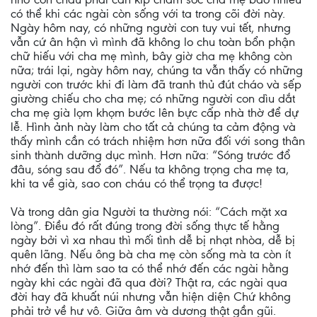
có thể khi các ngài còn sống với ta trong cõi đời này.
Ngày hôm nay, có những người con tuy vui tết, nhưng
vẫn cứ ân hận vì mình đã không lo chu toàn bổn phận
chữ hiếu với cha mẹ mình, bây giờ cha mẹ không còn
nữa; trái lại, ngày hôm nay, chúng ta vẫn thấy có những
người con trước khi đi làm đã tranh thủ đút cháo và sếp
giường chiếu cho cha mẹ; có những người con dìu dắt
cha mẹ già lọm khọm bước lên bực cấp nhà thờ để dự
lễ. Hình ảnh này làm cho tất cả chúng ta cảm động và
thấy mình cần có trách nhiệm hơn nữa đối với song thân
sinh thành dưỡng dục mình. Hơn nữa: “Sóng trước đổ
đâu, sóng sau đổ đó”. Nếu ta không trọng cha mẹ ta,
khi ta về già, sao con cháu có thể trọng ta được!
Và trong dân gia Người ta thường nói: “Cách mặt xa
lòng”. Điều đó rất đúng trong đời sống thực tế hằng
ngày bởi vì xa nhau thì mối tình dễ bị nhạt nhòa, dễ bị
quên lãng. Nếu ông bà cha mẹ còn sống mà ta còn ít
nhớ đến thì làm sao ta có thể nhớ đến các ngài hằng
ngày khi các ngài đã qua đời? Thật ra, các ngài qua
đời hay đã khuất núi nhưng vẫn hiện diện Chứ không
phải trở về hư vô. Giữa âm và dương thật gần gũi.