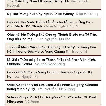
Tu sĩ Miền Tây Nam HK mừng Tết Kỷ Hợi
VietCatholic
Network
Dạ Tiệc Mừng Xuân Kỷ Hợi 2019 tại Sydney
Diệp Hải Dung
Giáo xứ Tây Ninh: Thánh Lễ cầu cho Tổ Tiên – Ông Bà –
Cha Mẹ Tại Đất Thánh
Giuse Nguyễn Hữu Lộc
Giáo xứ Bến Trường Phú Cường: Thánh lễ cầu cho Tổ Tiên,
Ông Bà Cha Mẹ
Giuse Nguyễn Hữu Lộc
Thánh lễ Minh Niên mừng Xuân Kỷ Hợi 2019 tại Trung tâm
Hành hương Đức Mẹ La Vang Quảng Trị
Trương Trí
Lễ Giáo Thừa tại giáo xứ Thánh Philipphê Phan Văn Minh,
Orlando, Florida
Nguyễn Ngọc Sáng
Giáo xứ Đức Mẹ La Vang Houston Texas mừng xuân Kỷ
Hợi
Jos. Nguyễn Ký
Giáo Xứ Thánh Vinh Sơn Liêm Giáo Phận Calgary, Canada
mừng xuân Kỷ Hợi
Lm. Nguyễn Đức Vượng
Video mừng xuân Kỷ Hợi tại giáo xứ St. Columba, St. Paul,
Minnesota
Vũ Phạm