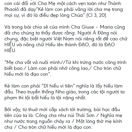
con cái đối với Cha Mẹ một cách vẹn toàn như Thánh
Phaolô đã dạy“Kẻ làm con phải vâng lời cha mẹ trong
mọi sự, vì đó là điều đẹp lòng Chúa” (Cl 3, 20).
Và trong bài chia sẽ của mình Cha Giuse – Maria cũng
đã cho chúng ta thấy được rằng: Người Á Đông nói
chung, đặc biệt người Việt Nam nói riêng rất đề cao chữ
HIẾU và nâng chữ Hiếu lên thành ĐẠO, đó là ĐẠO
HIẾU.
“Mẹ cha vất vả nuôi mình//Từ khi trứng nước công trình
biết bao./ Làm con phải nhớ công lao,/ Cho tròn chữ
hiếu mới là đạo con”.
Kẻ làm con phải “Dĩ hiếu vi tiên” nghĩa là lấy hiếu làm
đầu. Theo truyền thống Nho giáo, trong các tội người ta
phạm thì tội bất hiếu là tội nặng nhất.
Bởi vậy, từ thuở mới cắp sách tới trường, bài học đầu
tiên của ta là: Công cha như núi Thái Sơn / Nghĩa mẹ
như nước trong nguồn chảy ra / Một lòng thờ mẹ kính
cha / Cho tròn chữ hiếu mới là đạo con.