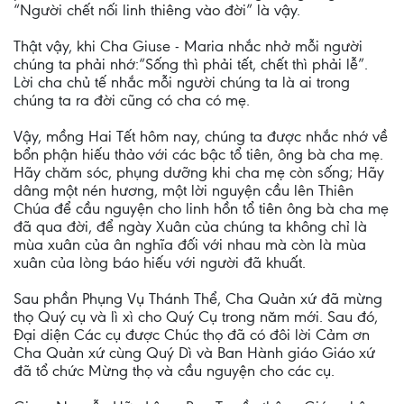
“Người chết nối linh thiêng vào đời” là vậy.
Thật vậy, khi Cha Giuse - Maria nhắc nhở mỗi người
chúng ta phải nhớ:“Sống thì phải tết, chết thì phải lễ”.
Lời cha chủ tế nhắc mỗi người chúng ta là ai trong
chúng ta ra đời cũng có cha có mẹ.
Vậy, mồng Hai Tết hôm nay, chúng ta được nhắc nhớ về
bổn phận hiếu thảo với các bậc tổ tiên, ông bà cha mẹ.
Hãy chăm sóc, phụng dưỡng khi cha mẹ còn sống; Hãy
dâng một nén hương, một lời nguyện cầu lên Thiên
Chúa để cầu nguyện cho linh hồn tổ tiên ông bà cha mẹ
đã qua đời, để ngày Xuân của chúng ta không chỉ là
mùa xuân của ân nghĩa đối với nhau mà còn là mùa
xuân của lòng báo hiếu với người đã khuất.
Sau phần Phụng Vụ Thánh Thể, Cha Quản xứ đã mừng
thọ Quý cụ và lì xì cho Quý Cụ trong năm mới. Sau đó,
Đại diện Các cụ được Chúc thọ đã có đôi lời Cảm ơn
Cha Quản xứ cùng Quý Dì và Ban Hành giáo Giáo xứ
đã tổ chức Mừng thọ và cầu nguyện cho các cụ.