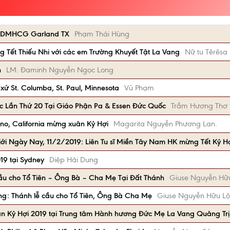
Gx DMHCG Garland TX
Phạm Thái Hùng
Tết Thiếu Nhi với các em Trường Khuyết Tật La Vang
Nữ tu Têrêsa
n
LM. Đaminh Nguyễn Ngọc Long
xứ St. Columba, St. Paul, Minnesota
Vũ Phạm
c Lần Thứ 20 Tại Giáo Phận Pa & Essen Đức Quốc
Trầm Hương Thơ
no, California mừng xuân Kỷ Hợi
Magarita Nguyễn Phương Lan.
iới Ngày Nay, 11/2/2019: Liên Tu sĩ Miền Tây Nam HK mừng Tết Kỷ H
19 tại Sydney
Diệp Hải Dung
ầu cho Tổ Tiên – Ông Bà – Cha Mẹ Tại Đất Thánh
Giuse Nguyễn Hữ
g: Thánh lễ cầu cho Tổ Tiên, Ông Bà Cha Mẹ
Giuse Nguyễn Hữu Lộ
n Kỷ Hợi 2019 tại Trung tâm Hành hương Đức Mẹ La Vang Quảng Trị