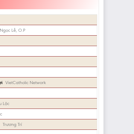
 Ngọc Lễ, O.P
ợi
VietCatholic Network
u Lộc
c
Trương Trí