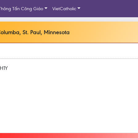
Thông Tấn Công Giáo
VietCatholic
olumba, St. Paul, Minnesota
H1Y