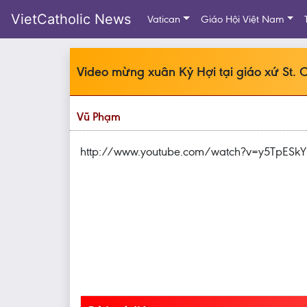
VietCatholic News
Vatican
Giáo Hội Việt Nam
Video mừng xuân Kỷ Hợi tại giáo xứ St. C
Vũ Phạm
http://www.youtube.com/watch?v=y5TpESkY