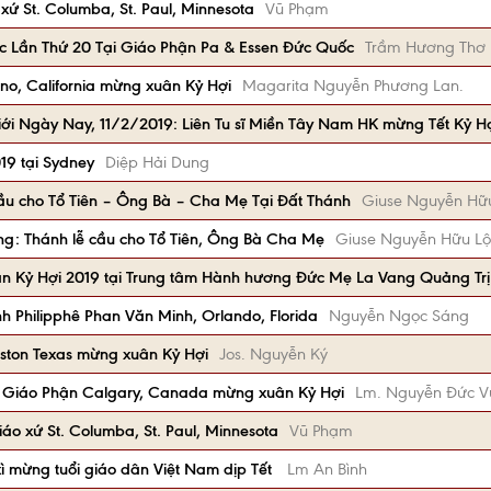
xứ St. Columba, St. Paul, Minnesota
Vũ Phạm
c Lần Thứ 20 Tại Giáo Phận Pa & Essen Đức Quốc
Trầm Hương Thơ
no, California mừng xuân Kỷ Hợi
Magarita Nguyễn Phương Lan.
iới Ngày Nay, 11/2/2019: Liên Tu sĩ Miền Tây Nam HK mừng Tết Kỷ H
19 tại Sydney
Diệp Hải Dung
ầu cho Tổ Tiên – Ông Bà – Cha Mẹ Tại Đất Thánh
Giuse Nguyễn Hữ
g: Thánh lễ cầu cho Tổ Tiên, Ông Bà Cha Mẹ
Giuse Nguyễn Hữu Lộ
n Kỷ Hợi 2019 tại Trung tâm Hành hương Đức Mẹ La Vang Quảng Trị
nh Philipphê Phan Văn Minh, Orlando, Florida
Nguyễn Ngọc Sáng
ston Texas mừng xuân Kỷ Hợi
Jos. Nguyễn Ký
m Giáo Phận Calgary, Canada mừng xuân Kỷ Hợi
Lm. Nguyễn Đức 
áo xứ St. Columba, St. Paul, Minnesota
Vũ Phạm
xì mừng tuổi giáo dân Việt Nam dịp Tết
Lm An Bình