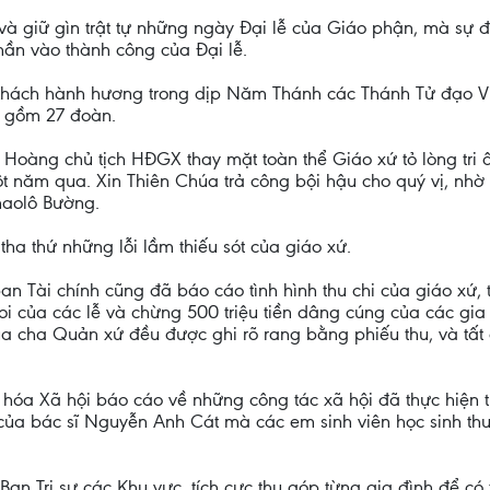
 và giữ gìn trật tự những ngày Đại lễ của Giáo phận, mà sự
n vào thành công của Đại lễ.
hách hành hương trong dịp Năm Thánh các Thánh Tử đạo Việ
i gồm 27 đoàn.
 Hoàng chủ tịch HĐGX thay mặt toàn thể Giáo xứ tỏ lòng tri 
ột năm qua. Xin Thiên Chúa trả công bội hậu cho quý vị, nhờ
haolô Bường.
ha thứ những lỗi lầm thiếu sót của giáo xứ.
Tài chính cũng đã báo cáo tình hình thu chi của giáo xứ, 
 oi của các lễ và chừng 500 triệu tiền dâng cúng của các gia 
ủa cha Quản xứ đều được ghi rõ rang bằng phiếu thu, và tất 
óa Xã hội báo cáo về những công tác xã hội đã thực hiện t
ủa bác sĩ Nguyễn Anh Cát mà các em sinh viên học sinh thu
Ban Trị sự các Khu vực, tích cực thu góp từng gia đình để 