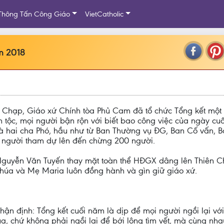
Thông Tấn Công Giáo
VietCatholic
m 2018
Chạp, Giáo xứ Chính tòa Phủ Cam đã tổ chức Tổng kết một
 tộc, mọi người bận rộn với biết bao công việc của ngày c
à hai cha Phó, hầu như từ Ban Thường vụ ĐG, Ban Cố vấn, Ba
 người tham dự lên đến chừng 200 người.
guyễn Văn Tuyến thay mặt toàn thể HĐGX dâng lên Thiên C
Chúa và Mẹ Maria luôn đồng hành và gìn giữ giáo xứ.
ận định: Tổng kết cuối năm là dịp để mọi người ngồi lại với
, chứ không phải ngồi lại để bới lông tìm vết, mà cùng nh