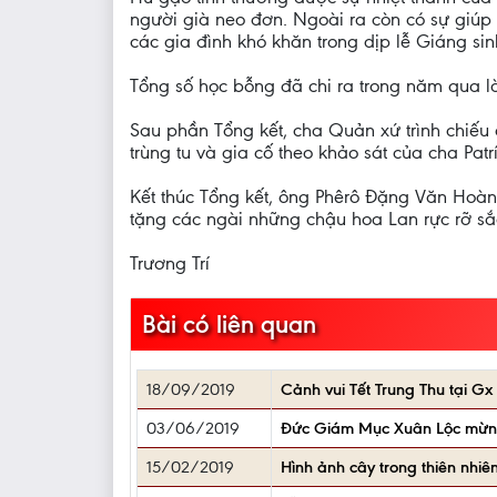
người già neo đơn. Ngoài ra còn có sự giú
các gia đình khó khăn trong dịp lễ Giáng si
Tổng số học bỗng đã chi ra trong năm qua là
Sau phần Tổng kết, cha Quản xứ trình chiếu
trùng tu và gia cố theo khảo sát của cha Pat
Kết thúc Tổng kết, ông Phêrô Đặng Văn Hoàn
tặng các ngài những chậu hoa Lan rực rỡ sắ
Trương Trí
Bài có liên quan
18/09/2019
Cảnh vui Tết Trung Thu tại 
03/06/2019
Đức Giám Mục Xuân Lộc mừng 
15/02/2019
Hình ảnh cây trong thiên nhiê