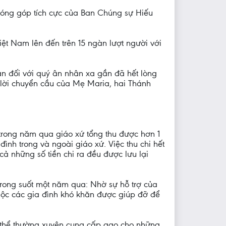
 đóng góp tích cực của Ban Chúng sự Hiếu
t Nam lên đến trên 15 ngàn lượt người với
ân đối với quý ân nhân xa gần đã hết lòng
 lời chuyển cầu của Mẹ Maria, hai Thánh
trong năm qua giáo xứ tổng thu được hơn 1
đình trong và ngoài giáo xứ. Việc thu chi hết
cả những số tiền chi ra đều được lưu lại
rong suốt một năm qua: Nhờ sự hỗ trợ của
ộc các gia đình khó khăn được giúp đỡ để
có thể thường xuyên cung cấp gạo cho những