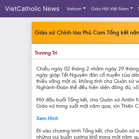
VietCatholic News
Vatican
Giáo Hội Việt Nam
Giáo xứ Chính tòa Phủ Cam Tổng kết nă
Trương Trí
Chiều ngày 02 tháng 2 nhằm ngày 29 tháng 
ngày giáp Tết Nguyên đán cổ truyền của dân
thiếu vắng một ai, không tính cha Quản xứ v
Nghành-Đoàn thể đều hiện diện đông đủ, số
Mở đầu buổi Tổng kết, cha Quản xứ Antôn N
Giáo xứ trong suốt một năm qua, xin Thiên 
Xem Hình
Đi vào chương trình Tổng kết, cha Quản xứ nh
những vui buồn sướng khổ trong một năm qua