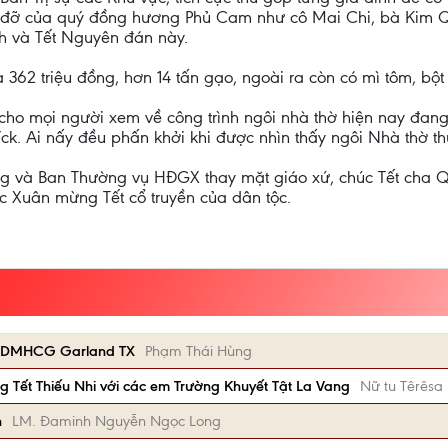
p đỡ của quý đồng hương Phủ Cam như cô Mai Chi, bà Kim Q
nh và Tết Nguyên đán này.
 362 triệu đồng, hơn 14 tấn gạo, ngoài ra còn có mì tôm, bộ
 cho mọi người xem về công trình ngôi nhà thờ hiện nay đan
ríck. Ai nấy đều phấn khởi khi được nhìn thấy ngôi Nhà thờ t
g và Ban Thường vụ HĐGX thay mặt giáo xứ, chúc Tết cha Q
c Xuân mừng Tết cổ truyền của dân tộc.
Gx DMHCG Garland TX
Phạm Thái Hùng
Tết Thiếu Nhi với các em Trường Khuyết Tật La Vang
Nữ tu Têrêsa
n
LM. Đaminh Nguyễn Ngọc Long