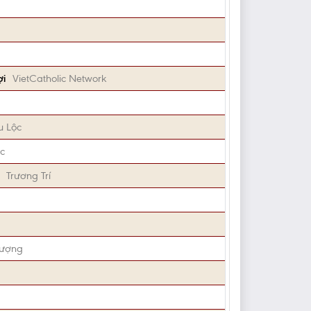
ợi
VietCatholic Network
u Lộc
c
Trương Trí
Vượng