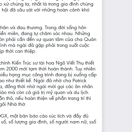
o xứ chúng ta, nhất là trong gia đình chúng
 hội đã sâu sát với những hoàn cảnh khó
khăn và đau thương. Trong đời sống hôn
riền miên, đang tự chăm sóc nhau. Những
còn phải cần đến sự quan tâm của cha Quản
hình mà ngài đã gặp phải trong suốt cuộc
p thời can thiệp.
nh Kiến Trúc sư tài hoa Ngô Viết Thụ thiết
năm 2000 mới tạm thời hoàn thành. Tuy nhiên
hiều hạng mục công trình đang bị xuống cấp
ao như thiết kế. Ngài đã nhờ cha Patrick
a, đồng thời nhờ ngài mời gọi các ân nhân
iáo mà còn cả giá trị mỹ quan và du lịch.
 thô, nếu hoàn thiện về phần trang trí thì
ngôi Nhà thờ.
ĐGX, một bản báo cáo súc tích và đầy đủ
ố, số lượng gia đình, số người nam nữ, ssố