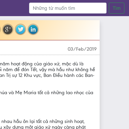
Tìm
03/Feb/2019
 năm hoạt động của giáo xứ, mặc dù là
uối năm để đón Tết, vậy mà hầu như không hề
n Trị sự 12 Khu vực, Ban Điều hành các Ban-
húa và Mẹ Maria tất cả những lao nhọc của
 nhau hầu ôn lại tất cả những sinh hoạt,
au xây dựng một giáo xứ ngày càng phát