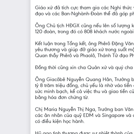
Giáo xứ đã tích cực tham gia các Nghi thức
đạo và các Ban-Nghành-Đoàn thể đã góp phầ
Ông Chủ tịch HĐGX cũng nếu lên số lượng k
120 đoàn, trong đó có 808 khách nước ngoà
Kết luận trong Tổng kết, ông Phêrô Đặng Văn
yêu thương và giúp đỡ giáo xứ trong suốt m
Quan thầy Phêrô và Phaolô, Thánh Tử đạo P
Đồng thời cũng xin cha Quản xứ và quý cha t
Ông Giacôbê Nguyễn Quang Hân, Trưởng ban 
tỷ 8 trăm triệu đồng, chủ yếu là nhờ váo tiền
sức minh bạch, kể cả việc thu và giao tiền c
bằng hóa đơn chứng từ.
Chị Maria Nguyễn Thị Nga, Trưởng ban Văn h
các ân nhân của quỹ EDM và Singapore và c
có điều kiện học hành.
Hũ gạo tình thương được sự nhiệt thành của 