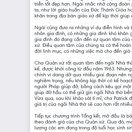
triễn tốt đẹp hơn. Ngài nhắc nhỡ cộng đoàn p
ta, như lời giáo huấn của Đức Thánh Gióa h
khăn trong địa bàn giáo xứ để kịp thời giú
Ngài cũng đưa ra những ví dụ điễn hình và 
nhân gia đình, có những gia đình khó khăn
gia đình đó đang cần đến sự quan tâm của 
xứ. Điều quan tâm của chúng ta có thể hoán
đời linh mục, có những việc mà cho đến giờ n
Cha Quản xứ rất quan tâm đến ngôi Nhà thờ, 
kế, được khởi công từ đầu năm 1963. Nhưng 
chính vì dang dỡ qua nhiều giai đoạn nên 
nghiêm trọng, nếu không kịp thời có kế hoạch
người Pháp giúp đỡ, bằng cách kêu gọi một 
giúp đỡ hầu có thể giữ gìn ngôi Nhà thờ bền
Vừa qua, sau khi khảo sát tỉ mĩ, cha Patrick
giá trị của ngôi Nhà thờ sẽ cao hơn rất nhiề
Tiếp tục chương trình Tổng kết, mở đầu là 
theo đánh giá của cha Quản xứ. Qua đó, mọi
lượng các em đang trong độ tuổi học sinh sinh