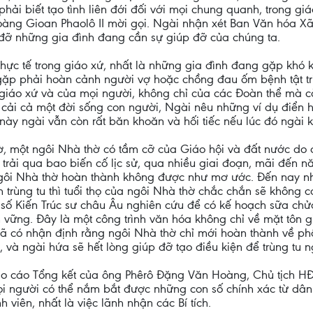
hải biết tạo tình liên đới đối với mọi chung quanh, trong giá
oàng Gioan Phaolô II mời gọi. Ngài nhận xét Ban Văn hóa Xã
p đỡ những gia đình đang cần sự giúp đỡ của chúng ta.
thực tế trong giáo xứ, nhất là những gia đình đang gặp khó 
 gặp phải hoàn cảnh người vợ hoặc chồng đau ốm bệnh tật t
giáo xứ và của mọi người, không chỉ của các Đoàn thể mà 
 cải cả một đời sống con người, Ngài nêu những ví dụ điển 
ày ngài vẫn còn rất băn khoăn và hối tiếc nếu lúc đó ngài kị
một ngôi Nhà thờ có tầm cỡ của Giáo hội và đất nước do chí
trải qua bao biến cố lịc sử, qua nhiều giai đoạn, mãi đến 
ngôi Nhà thờ hoàn thành không được như mơ ước. Đến nay n
 trùng tu thì tuổi thọ của ngôi Nhà thờ chắc chắn sẽ không c
số Kiến Trúc sư châu Âu nghiên cứu để có kế hoạch sữa chử
 vững. Đây là một công trình văn hóa không chỉ về mặt tôn g
 đã có nhận định rằng ngôi Nhà thờ chỉ mới hoàn thành về phần
u, và ngài hứa sẽ hết lòng giúp đỡ tạo điều kiện để trùng tu 
báo cáo Tổng kết của ông Phêrô Đặng Văn Hoàng, Chủ tịch H
 người có thể nắm bắt được những con số chính xác từ dân s
 viên, nhất là việc lãnh nhận các Bí tích.