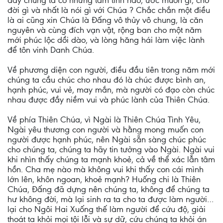
đây chúng ta có những tâm tình nào, ước muốn gì, chờ
đời gì và nhất là nói gì với Chúa ? Chắc chắn một điều
là ai cũng xin Chúa là Đấng vô thủy vô chung, là căn
nguyên và cùng đích vạn vật, rộng ban cho một năm
mới phúc lộc dồi dào, và lòng hăng hái làm việc lành
để tôn vinh Danh Chúa.
Về phương diện con người, điều đầu tiên trong năm mới
chúng ta cầu chúc cho nhau đó là chúc được bình an,
hạnh phúc, vui vẻ, may mắn, mà người có đạo còn chúc
nhau được đầy niềm vui và phúc lành của Thiên Chúa.
Về phía Thiên Chúa, vì Ngài là Thiên Chúa Tình Yêu,
Ngài yêu thương con người và hằng mong muốn con
người được hạnh phúc, nên Ngài sẵn sàng chúc phúc
cho chúng ta, chúng ta hãy tin tưởng vào Ngài. Ngài vui
khi nhìn thấy chúng ta mạnh khoẻ, cả về thể xác lẫn tâm
hồn. Cha mẹ nào mà không vui khi thấy con cái mình
lớn lên, khôn ngoan, khoẻ mạnh? Huống chi là Thiên
Chúa, Đấng đã dựng nên chúng ta, không để chúng ta
hư không đời, mà lại sinh ra ta cho ta được làm người…
lại cho Ngôi Hai Xuống thế làm người để cứu độ, giải
thoát ta khỏi mọi tội lỗi và sự dữ, cứu chúng ta khỏi án