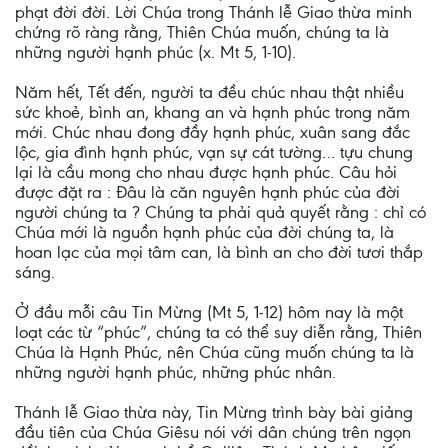
phạt đời đời. Lời Chúa trong Thánh lễ Giao thừa minh
chứng rõ ràng rằng, Thiên Chúa muốn, chúng ta là
những người hạnh phúc (x. Mt 5, 1-10).
Năm hết, Tết đến, người ta đều chúc nhau thật nhiều
sức khoẻ, bình an, khang an và hạnh phúc trong năm
mới. Chúc nhau đong đầy hạnh phúc, xuân sang đắc
lộc, gia đình hạnh phúc, vạn sự cát tường… tựu chung
lại là cầu mong cho nhau được hạnh phúc. Câu hỏi
được đặt ra : Đâu là căn nguyên hạnh phúc của đời
người chúng ta ? Chúng ta phải quả quyết rằng : chỉ có
Chúa mới là nguồn hạnh phúc của đời chúng ta, là
hoan lạc của mọi tâm can, là bình an cho đời tươi thắp
sáng.
Ở đầu mỗi câu Tin Mừng (Mt 5, 1-12) hôm nay là một
loạt các từ “phúc”, chúng ta có thể suy diễn rằng, Thiên
Chúa là Hạnh Phúc, nên Chúa cũng muốn chúng ta là
những người hạnh phúc, những phúc nhân.
Thánh lễ Giao thừa này, Tin Mừng trình bày bài giảng
đầu tiên của Chúa Giêsu nói với dân chúng trên ngọn