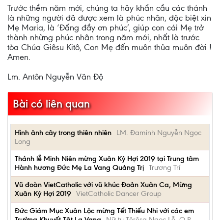
Trước thềm năm mới, chúng ta hãy khẩn cầu các thánh
là những người đã được xem là phúc nhân, đặc biệt xin
Mẹ Maria, là ‘Đấng đầy ơn phúc’, giúp con cái Mẹ trở
thành những phúc nhân trong năm mới, nhất là trước
tòa Chúa Giêsu Kitô, Con Mẹ đến muôn thủa muôn đời !
Amen.
Lm. Antôn Nguyễn Văn Độ
Bài có liên quan
Hình ảnh cây trong thiên nhiên
LM. Đaminh Nguyễn Ngọc
Long
Thánh lễ Minh Niên mừng Xuân Kỷ Hợi 2019 tại Trung tâm
Hành hương Đức Mẹ La Vang Quảng Trị
Trương Trí
Vũ đoàn VietCatholic với vũ khúc Đoản Xuân Ca, Mừng
Xuân Kỷ Hợi 2019
VietCatholic Dancer Group
Đức Giám Mục Xuân Lộc mừng Tết Thiếu Nhi với các em
Trường Khuyết Tật La Vang
Nữ tu Têrêsa Ngọc Lễ, O.P