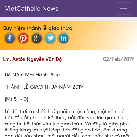
VietCatholic News
Suy niệm thánh lễ giao thừa
Lm. Antôn Nguyễn Văn Độ
02/Feb/2019
Để Năm Mới Hạnh Phúc
THÁNH LỄ GIAO THỪA NĂM 2019
(Mt 5, 1-10)
Lẽ đất trời có khởi thuỷ phải có tận cùng, một năm có
bắt đầu ắt phải có kết thúc, bắt đầu vào lúc giao thừa,
cũng lại kết thúc vào lúc giao thừa. Và đây là giây phút
thiêng liêng và tuyệt đẹp, trời đất giao hòa, âm dương
đan dệt vào nhau, mỗi người đều cảm thấy như có một