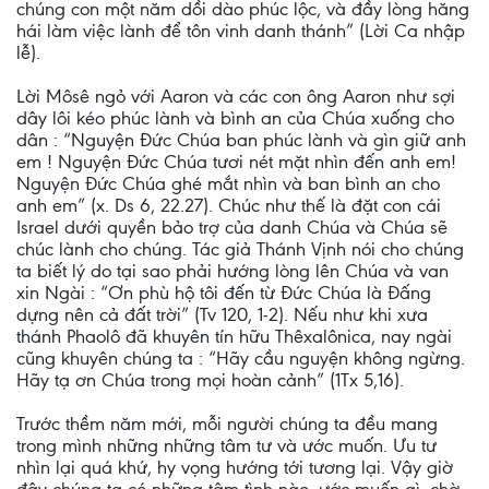
chúng con một năm dồi dào phúc lộc, và đầy lòng hăng
hái làm việc lành để tôn vinh danh thánh” (Lời Ca nhập
lễ).
Lời Môsê ngỏ với Aaron và các con ông Aaron như sợi
dây lôi kéo phúc lành và bình an của Chúa xuống cho
dân : “Nguyện Đức Chúa ban phúc lành và gìn giữ anh
em ! Nguyện Đức Chúa tươi nét mặt nhìn đến anh em!
Nguyện Đức Chúa ghé mắt nhìn và ban bình an cho
anh em” (x. Ds 6, 22.27). Chúc như thế là đặt con cái
Israel dưới quyền bảo trợ của danh Chúa và Chúa sẽ
chúc lành cho chúng. Tác giả Thánh Vịnh nói cho chúng
ta biết lý do tại sao phải hướng lòng lên Chúa và van
xin Ngài : “Ơn phù hộ tôi đến từ Đức Chúa là Đấng
dựng nên cả đất trời” (Tv 120, 1-2). Nếu như khi xưa
thánh Phaolô đã khuyên tín hữu Thêxalônica, nay ngài
cũng khuyên chúng ta : “Hãy cầu nguyện không ngừng.
Hãy tạ ơn Chúa trong mọi hoàn cảnh” (1Tx 5,16).
Trước thềm năm mới, mỗi người chúng ta đều mang
trong mình những những tâm tư và ước muốn. Ưu tư
nhìn lại quá khứ, hy vọng hướng tới tương lại. Vậy giờ