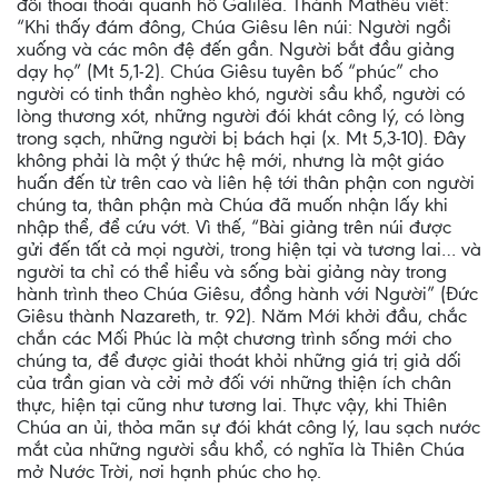
đồi thoai thoải quanh hồ Galilêa. Thánh Mathêu viết:
“Khi thấy đám đông, Chúa Giêsu lên núi: Người ngồi
xuống và các môn đệ đến gần. Người bắt đầu giảng
dạy họ” (Mt 5,1-2). Chúa Giêsu tuyên bố “phúc” cho
người có tinh thần nghèo khó, người sầu khổ, người có
lòng thương xót, những người đói khát công lý, có lòng
trong sạch, những người bị bách hại (x. Mt 5,3-10). Ðây
không phải là một ý thức hệ mới, nhưng là một giáo
huấn đến từ trên cao và liên hệ tới thân phận con người
chúng ta, thân phận mà Chúa đã muốn nhận lấy khi
nhập thể, để cứu vớt. Vì thế, “Bài giảng trên núi được
gửi đến tất cả mọi người, trong hiện tại và tương lai… và
người ta chỉ có thể hiểu và sống bài giảng này trong
hành trình theo Chúa Giêsu, đồng hành với Người” (Ðức
Giêsu thành Nazareth, tr. 92). Năm Mới khởi đầu, chắc
chắn các Mối Phúc là một chương trình sống mới cho
chúng ta, để được giải thoát khỏi những giá trị giả dối
của trần gian và cởi mở đối với những thiện ích chân
thực, hiện tại cũng như tương lai. Thực vậy, khi Thiên
Chúa an ủi, thỏa mãn sự đói khát công lý, lau sạch nước
mắt của những người sầu khổ, có nghĩa là Thiên Chúa
mở Nước Trời, nơi hạnh phúc cho họ.