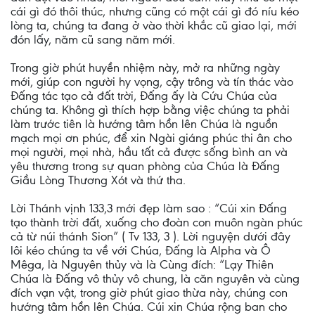
cái gì đó thôi thúc, nhưng cũng có một cái gì đó níu kéo
lòng ta, chúng ta đang ở vào thời khắc cũ giao lại, mới
đón lấy, năm cũ sang năm mới.
Trong giờ phút huyền nhiệm này, mở ra những ngày
mới, giúp con người hy vọng, cậy trông và tín thác vào
Đấng tác tạo cả đất trời, Đấng ấy là Cứu Chúa của
chúng ta. Không gì thích hợp bằng việc chúng ta phải
làm trước tiên là hướng tâm hồn lên Chúa là nguồn
mạch mọi ơn phúc, để xin Ngài giáng phúc thi ân cho
mọi người, mọi nhà, hầu tất cả được sống bình an và
yêu thương trong sự quan phòng của Chúa là Đấng
Giầu Lòng Thương Xót và thứ tha.
Lời Thánh vịnh 133,3 mới đẹp làm sao : “Cúi xin Đấng
tạo thành trời đất, xuống cho đoàn con muôn ngàn phúc
cả từ núi thánh Sion” ( Tv 133, 3 ). Lời nguyện dưới đây
lôi kéo chúng ta về với Chúa, Đấng là Alpha và Ô
Mêga, là Nguyên thủy và là Cùng đích: “Lạy Thiên
Chúa là Đấng vô thủy vô chung, là căn nguyên và cùng
đích vạn vật, trong giờ phút giao thừa này, chúng con
hướng tâm hồn lên Chúa. Cúi xin Chúa rộng ban cho