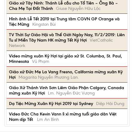
Giáo xứ Tây Ninh: Thánh Lễ cầu cho Tổ Tiên – Ông Bà –
Cha Mẹ Tại Đất Thánh
Giuse Nguyễn Hữu Lộc
Hình ảnh Lễ Tết 2019 tại Trung tâm CGVN GP Orange và
Tiệc Mừng
Kingston Bùi
TV Thời Sự Giáo Hội và Thế Giới Ngày Nay, 11/2/2019: Liên
Tu sĩ Miền Tây Nam HK mừng Tết Kỷ Hợi
VietCatholic
Network
Video mừng xuân Kỷ Hợi tại giáo xứ St. Columba, St. Paul,
Minnesota
Vũ Phạm
Giáo xứ Đức Mẹ La Vang Fresno, California mừng xuân Kỷ
Hợi
Magarita Nguyễn Phương Lan.
Giáo Xứ Thánh Vinh Sơn Liêm Giáo Phận Calgary, Canada
mừng xuân Kỷ Hợi
Lm. Nguyễn Đức Vượng
Dạ Tiệc Mừng Xuân Kỷ Hợi 2019 tại Sydney
Diệp Hải Dung
Video Đức Cha Kevin Vann lì xì mừng tuổi giáo dân Việt
Nam dịp Tết
Lm An Bình