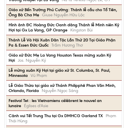
Giáo xứ Bến Trường Phú Cường: Thánh lễ cầu cho Tổ Tiên,
Ông Bà Cha Mẹ
Giuse Nguyễn Hữu Lộc
Hình ảnh ĐC Hoàng Đức Oanh dâng Thánh lễ Minh niên Kỷ
Hợi tại Gx La Vang, GP Orange
Kingston Bùi
Thánh Lễ Và Hội Xuân Dân Tộc Lần Thứ 20 Tại Giáo Phận
Pa & Essen Đức Quốc
Trầm Hương Thơ
Giáo xứ Đức Mẹ La Vang Houston Texas mừng xuân Kỷ
Hợi
Jos. Nguyễn Ký
Lễ mừng xuân Kỷ Hợi tại giáo xứ St. Columba, St. Paul,
Minnesota
Vũ Phạm
Lễ Giáo Thừa tại giáo xứ Thánh Philipphê Phan Văn Minh,
Orlando, Florida
Nguyễn Ngọc Sáng
Festival Tet : les Vietnamiens célèbrent le nouvel an
lunaire
Églises d'Asie
Cảnh vui Tết Trung Thu tại Gx DMHCG Garland TX
Phạm
Thái Hùng