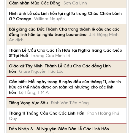
Cảm nhận Mùa Các Đẳng
Sơn Ca Linh
Hình ảnh Lễ các Linh hồn tại nghĩa trang Chúa Chiên Lành
GP Orange
William Nguyễn
Bài giảng của Đức Thánh Cha trong thánh lễ cầu cho các
đẳng linh hồn tại nghĩa trang Laurentino
J.B. Đặng Minh
An dịch
Thánh Lễ Cầu Cho Các Tín Hữu Tại Nghĩa Trang Các Giáo
Sĩ Tại Huế
Trương Cao Minh Trí
Giáo xứ Tây Ninh: Thánh Lễ Cầu Cho Các đẳng Linh
hồn
Giuse Nguyễn Hữu Lộc
Cần biết: Mỗi ngày trong 8 ngày đầu của tháng 11, các tín
hữu có thể nhận được ơn toàn xá nhường cho các linh
hồn
Lệ Hằng, F.M.A
Tiếng Vọng Vực Sâu
Đinh Văn Tiến Hùng
Tháng 11 Tháng Cầu Cho Các Linh Hồn
Phan Hoàng Phú
Quý
Dẫn Nhập & Lời Nguyện Giáo Dân Lễ Các Linh Hồn