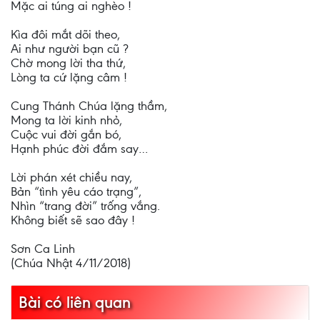
Mặc ai túng ai nghèo !
Kìa đôi mắt dõi theo,
Ai như người bạn cũ ?
Chờ mong lời tha thứ,
Lòng ta cứ lặng câm !
Cung Thánh Chúa lặng thầm,
Mong ta lời kinh nhỏ,
Cuộc vui đời gắn bó,
Hạnh phúc đời đắm say…
Lời phán xét chiều nay,
Bản “tình yêu cáo trạng”,
Nhìn “trang đời” trống vắng.
Không biết sẽ sao đây !
Sơn Ca Linh
(Chúa Nhật 4/11/2018)
Bài có liên quan