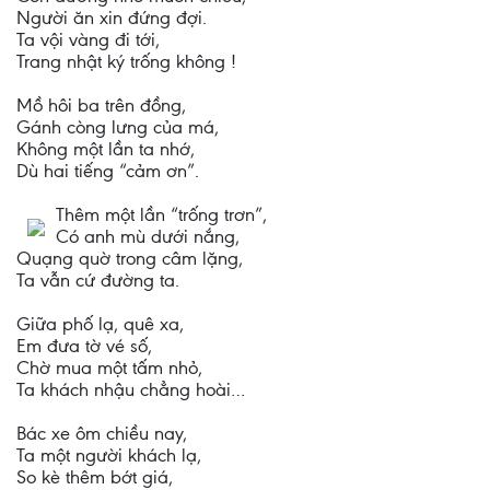
Người ăn xin đứng đợi.
Ta vội vàng đi tới,
Trang nhật ký trống không !
Mồ hôi ba trên đồng,
Gánh còng lưng của má,
Không một lần ta nhớ,
Dù hai tiếng “cảm ơn”.
Thêm một lần “trống trơn”,
Có anh mù dưới nắng,
Quạng quờ trong câm lặng,
Ta vẫn cứ đường ta.
Giữa phố lạ, quê xa,
Em đưa tờ vé số,
Chờ mua một tấm nhỏ,
Ta khách nhậu chẳng hoài…
Bác xe ôm chiều nay,
Ta một người khách lạ,
So kè thêm bớt giá,