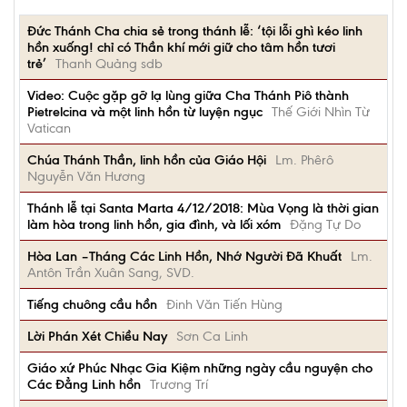
Đức Thánh Cha chia sẻ trong thánh lễ: ‘tội lỗi ghì kéo linh
hồn xuống! chỉ có Thần khí mới giữ cho tâm hồn tươi
trẻ’
Thanh Quảng sdb
Video: Cuộc gặp gỡ lạ lùng giữa Cha Thánh Piô thành
Pietrelcina và một linh hồn từ luyện ngục
Thế Giới Nhìn Từ
Vatican
Chúa Thánh Thần, linh hồn của Giáo Hội
Lm. Phêrô
Nguyễn Văn Hương
Thánh lễ tại Santa Marta 4/12/2018: Mùa Vọng là thời gian
làm hòa trong linh hồn, gia đình, và lối xóm
Đặng Tự Do
Hòa Lan –Tháng Các Linh Hồn, Nhớ Người Đã Khuất
Lm.
Antôn Trần Xuân Sang, SVD.
Tiếng chuông cầu hồn
Đinh Văn Tiến Hùng
Lời Phán Xét Chiều Nay
Sơn Ca Linh
Giáo xứ Phúc Nhạc Gia Kiệm những ngày cầu nguyện cho
Các Đẳng Linh hồn
Trương Trí