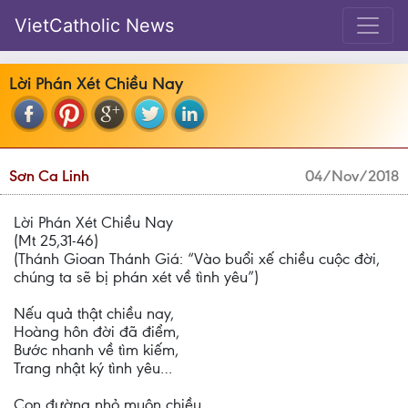
VietCatholic News
Lời Phán Xét Chiều Nay
Sơn Ca Linh
04/Nov/2018
Lời Phán Xét Chiều Nay
(Mt 25,31-46)
(Thánh Gioan Thánh Giá: “Vào buổi xế chiều cuộc đời,
chúng ta sẽ bị phán xét về tình yêu”)
Nếu quả thật chiều nay,
Hoàng hôn đời đã điểm,
Bước nhanh về tìm kiếm,
Trang nhật ký tình yêu…
Con đường nhỏ muôn chiều,