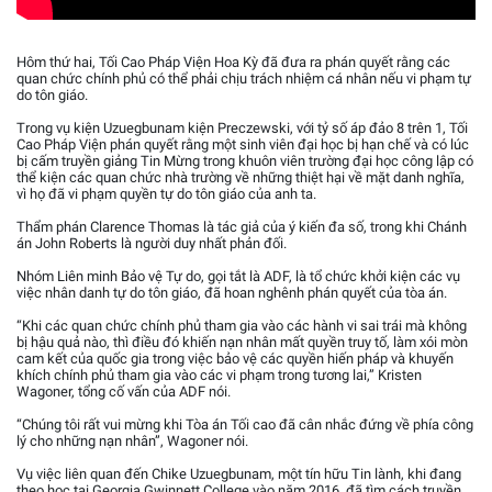
Hôm thứ hai, Tối Cao Pháp Viện Hoa Kỳ đã đưa ra phán quyết rằng các
quan chức chính phủ có thể phải chịu trách nhiệm cá nhân nếu vi phạm tự
do tôn giáo.
Trong vụ kiện Uzuegbunam kiện Preczewski, với tỷ số áp đảo 8 trên 1, Tối
Cao Pháp Viện phán quyết rằng một sinh viên đại học bị hạn chế và có lúc
bị cấm truyền giảng Tin Mừng trong khuôn viên trường đại học công lập có
thể kiện các quan chức nhà trường về những thiệt hại về mặt danh nghĩa,
vì họ đã vi phạm quyền tự do tôn giáo của anh ta.
Thẩm phán Clarence Thomas là tác giả của ý kiến đa số, trong khi Chánh
án John Roberts là người duy nhất phản đối.
Nhóm Liên minh Bảo vệ Tự do, gọi tắt là ADF, là tổ chức khởi kiện các vụ
việc nhân danh tự do tôn giáo, đã hoan nghênh phán quyết của tòa án.
“Khi các quan chức chính phủ tham gia vào các hành vi sai trái mà không
bị hậu quả nào, thì điều đó khiến nạn nhân mất quyền truy tố, làm xói mòn
cam kết của quốc gia trong việc bảo vệ các quyền hiến pháp và khuyến
khích chính phủ tham gia vào các vi phạm trong tương lai,” Kristen
Wagoner, tổng cố vấn của ADF nói.
“Chúng tôi rất vui mừng khi Tòa án Tối cao đã cân nhắc đứng về phía công
lý cho những nạn nhân”, Wagoner nói.
Vụ việc liên quan đến Chike Uzuegbunam, một tín hữu Tin lành, khi đang
theo học tại Georgia Gwinnett College vào năm 2016, đã tìm cách truyền