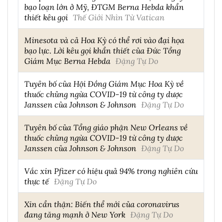
bạo loạn lớn ở Mỹ, ĐTGM Berna Hebda khẩn
thiết kêu gọi
Thế Giới Nhìn Từ Vatican
Minesota và cả Hoa Kỳ có thể rơi vào đại họa
bạo lực. Lời kêu gọi khẩn thiết của Đức Tổng
Giám Mục Berna Hebda
Đặng Tự Do
Tuyên bố của Hội Đồng Giám Mục Hoa Kỳ về
thuốc chủng ngừa COVID-19 từ công ty dược
Janssen của Johnson & Johnson
Đặng Tự Do
Tuyên bố của Tổng giáo phận New Orleans về
thuốc chủng ngừa COVID-19 từ công ty dược
Janssen của Johnson & Johnson
Đặng Tự Do
Vắc xin Pfizer có hiệu quả 94% trong nghiên cứu
thực tế
Đặng Tự Do
Xin cẩn thận: Biến thể mới của coronavirus
đang tăng mạnh ở New York
Đặng Tự Do