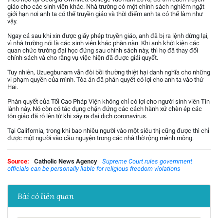
giáo cho các sinh viên khác. Nhà trường có một chính sách nghiêm ngặt
giới hạn nơi anh ta có thể truyền giáo và thời điểm anh ta có thể làm như
vậy.
Ngay cả sau khi xin được giấy phép truyền giáo, anh đã bị ra lệnh dừng lại,
vì nhà trường nói là các sinh viên khác phàn nàn. Khi anh khởi kiện các
quan chức trường đại học đứng sau chính sách này, thì họ đã thay đổi
chính sách và cho rằng vụ việc hiện đã được giải quyết.
Tuy nhiên, Uzuegbunam vẫn đòi bồi thường thiệt hại danh nghĩa cho những
vi phạm quyền của mình. Tòa án đã phán quyết có lợi cho anh ta vào thứ
Hai.
Phán quyết của Tối Cao Pháp Viện không chỉ có lợi cho người sinh viên Tin
lành này. Nó còn có tác dụng chặn đứng các cách hành xử chèn ép các
tôn giáo đã rộ lên từ khi xảy ra đại dịch coronavirus.
Tại California, trong khi bao nhiêu người vào một siêu thị cũng được thì chỉ
được một người vào cầu nguyện trong các nhà thờ rộng mênh mông.
Source:
Catholic News Agency
Supreme Court rules government
officials can be personally liable for religious freedom violations
Bài có liên quan