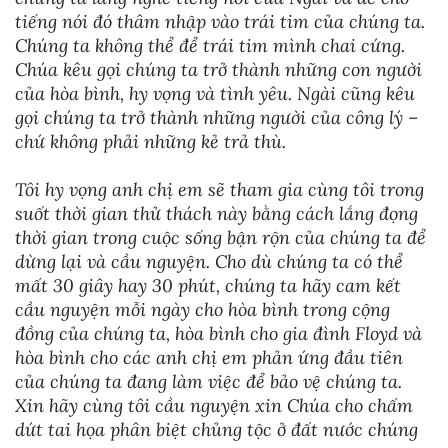
tiếng nói đó thâm nhập vào trái tim của chúng ta.
Chúng ta không thể để trái tim mình chai cứng.
Chúa kêu gọi chúng ta trở thành những con người
của hòa bình, hy vọng và tình yêu. Ngài cũng kêu
gọi chúng ta trở thành những người của công lý –
chứ không phải những kẻ trả thù.
Tôi hy vọng anh chị em sẽ tham gia cùng tôi trong
suốt thời gian thử thách này bằng cách lắng đọng
thời gian trong cuộc sống bận rộn của chúng ta để
dừng lại và cầu nguyện. Cho dù chúng ta có thể
mất 30 giây hay 30 phút, chúng ta hãy cam kết
cầu nguyện mỗi ngày cho hòa bình trong cộng
đồng của chúng ta, hòa bình cho gia đình Floyd và
hòa bình cho các anh chị em phản ứng đầu tiên
của chúng ta đang làm việc để bảo vệ chúng ta.
Xin hãy cùng tôi cầu nguyện xin Chúa cho chấm
dứt tai họa phân biệt chủng tộc ở đất nước chúng