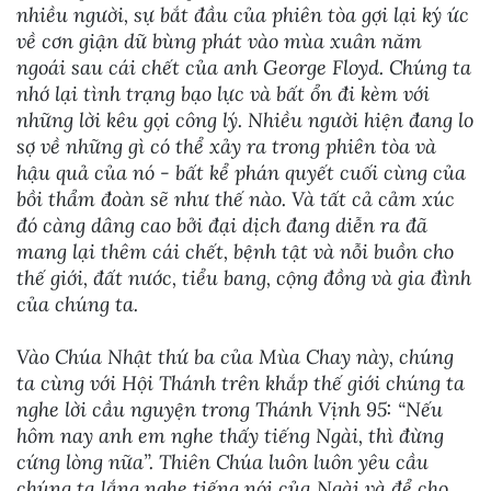
nhiều người, sự bắt đầu của phiên tòa gợi lại ký ức
về cơn giận dữ bùng phát vào mùa xuân năm
ngoái sau cái chết của anh George Floyd. Chúng ta
nhớ lại tình trạng bạo lực và bất ổn đi kèm với
những lời kêu gọi công lý. Nhiều người hiện đang lo
sợ về những gì có thể xảy ra trong phiên tòa và
hậu quả của nó - bất kể phán quyết cuối cùng của
bồi thẩm đoàn sẽ như thế nào. Và tất cả cảm xúc
đó càng dâng cao bởi đại dịch đang diễn ra đã
mang lại thêm cái chết, bệnh tật và nỗi buồn cho
thế giới, đất nước, tiểu bang, cộng đồng và gia đình
của chúng ta.
Vào Chúa Nhật thứ ba của Mùa Chay này, chúng
ta cùng với Hội Thánh trên khắp thế giới chúng ta
nghe lời cầu nguyện trong Thánh Vịnh 95: “Nếu
hôm nay anh em nghe thấy tiếng Ngài, thì đừng
cứng lòng nữa”. Thiên Chúa luôn luôn yêu cầu
chúng ta lắng nghe tiếng nói của Ngài và để cho