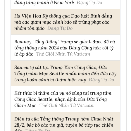
đang tăng mạnh ở New York
Đặng Tự Do
Hạ Viện Hoa Kỳ thông qua Đạo luật Bình đẳng
mà các giám mục cảnh báo sẽ trừng phạt các
nhóm tôn giáo
Đặng Tự Do
Romney: Tổng thống Trump sẽ giành được đề cử
tổng thống năm 2024 của Đảng Cộng hòa với tỷ
lệ áp đảo
Thế Giới Nhìn Từ Vatican
Sau vụ tự sát tại Trung Tâm Công Giáo, Đức
Tổng Giám Mục Seattle nhấn mạnh đến đức cậy
trong hoàn cảnh bi thảm hiện nay
Đặng Tự Do
Kết thúc bi thảm của vụ nổ súng tại trung tâm
Công Giáo Seattle, nhận định của Đức Tổng
Giám Mục
Thế Giới Nhìn Từ Vatican
Diễn từ của Tổng thống Trump hôm Chúa Nhật
28/2, bác bỏ các tin giả, tuyên bố tiếp tục chiến
đấu
Đặng Tự Do