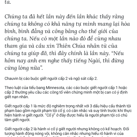
ta.
Chúng ta đã hết lần này đến lần khác thấy rằng
chúng ta không có khả năng tự mình mang lại hòa
bình, bình đẳng và công bằng cho thế giới của
chúng ta. Nếu có một lần nào đó để cùng nhau
tham gia và cầu xin Thiên Chúa nhân từ của
chúng ta giúp đỡ, thì đây chính là lần này. “Nếu
hôm nay anh em nghe thấy tiếng Ngài, thì đừng
cứng lòng nữa”.
Chauvin bị cáo buộc giết người cấp 2 và ngộ sát cấp 2.
Theo luật của tiểu bang Minnesota, các cáo buộc giết người cấp 1 hoặc
cấp 2 thường yêu cầu các công tố viên chứng minh một bị can có ý định
giết nạn nhân.
Giết người cấp 1 là mức độ nghiêm trọng nhất với 3 dấu hiệu cấu thành tội
phạm bao gồm người phạm tội cố ý, có cân nhắc và suy tính trước khi thực
hiện hành vi giết người. “Cố ý” ở đây được hiểu là người phạm tội có chủ
tâm giết người.
Giết người cấp 2 là hành vi cố ý giết người nhưng không có kế hoạch. Đối
tượng hành động nóng vội, không cân nhắc nhưng hiểu rõ hành vi của