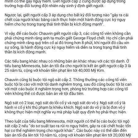
mình có thể gây nguy hiểm. Giết người cấp 2 cũng được áp dụng trong
trường hợp đối tượng đột nhiên nảy sinh ý định giết người.
Ngược lại, giết người cấp 3 áp dụng cho bất kỳ đối tượng nào “gây ra cái
chết của người khác bằng cách thực hiện một hành động cực kỳ nguy
hiểm cho họ trong trạng thái tinh thần bị kích động mạnh”.
Vì vậy, để cáo buộc Chauvin giết người cấp 3, các công tố viên không cần
phải chứng minh rằng anh ta muốn giết George Floyd chết. Họ chỉ cần phải
chứng minh rằng quỳ trên cổ ai đó trong hơn 8 phút, khi người đó cầu xin
sự sống, là hành động cực kỳ nguy hiểm và diễn ra trong trạng thái tinh
thần bị kích động mạnh.
Các tiểu bang khác nhau có những bản án khác nhau với các tội danh. Ở
tiểu bang Minnesota, bản án tối đa cho người bị kết án giết người cấp 3 là
25 năm tù, cộng với khoản tiền phạt lên tới 40,000 Mỹ Kim.
Chauvin cũng bị buộc tội ngộ sát cấp 2. Thông thường các công tố viên
buộc tội bị cáo với một tội danh nghiêm trọng, sau đó cũng buộc tội bị can
với một cáo buộc ít nghiêm trọng hơn, phòng trừ trường hợp các công tố
viên không thể có được bản án về tội đầu tiên.
Ngộ sát có 2 loại, ngộ sát do lỗi cố ý và ngộ sát do vô ý. Ngộ sát cố ý là
hành vi cố ý khi thủ phạm bị khiêu khích. Ngộ sát do vô ý là bị đơn vô ý
không thực hiện một nghĩa vụ mà pháp luật quy định họ phải thực hiện.
Theo luật của tiểu bang Minnesota, một người có thể bị cáo buộc tội ngộ
sát cấp 2 nếu “do sơ suất tạo ra rủi ro nguy hiểm, gây ra cái chết hoặc tổn
hại cơ thể nghiêm trọng cho người khác”. Cáo buộc này có thể dẫn đến
bản án tối đa lên tới 10 năm tù, cộng với khoản tiền phạt lên tới 20,000 Mỹ