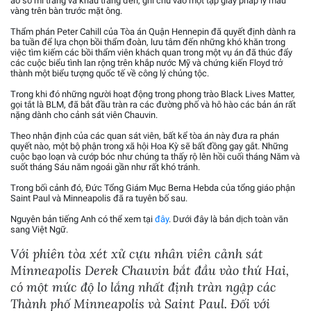
áo sơ mi trắng và khẩu trang đen, ghi chú vào một tập giấy pháp lý màu
vàng trên bàn trước mặt ông.
Thẩm phán Peter Cahill của Tòa án Quận Hennepin đã quyết định dành ra
ba tuần để lựa chọn bồi thẩm đoàn, lưu tâm đến những khó khăn trong
việc tìm kiếm các bồi thẩm viên khách quan trong một vụ án đã thúc đẩy
các cuộc biểu tình lan rộng trên khắp nước Mỹ và chứng kiến Floyd trở
thành một biểu tượng quốc tế về công lý chủng tộc.
Trong khi đó những người hoạt động trong phong trào Black Lives Matter,
gọi tắt là BLM, đã bắt đầu tràn ra các đường phố và hô hào các bản án rất
nặng dành cho cảnh sát viên Chauvin.
Theo nhận định của các quan sát viên, bất kể tòa án này đưa ra phán
quyết nào, một bộ phận trong xã hội Hoa Kỳ sẽ bất đồng gay gắt. Những
cuộc bạo loạn và cướp bóc như chúng ta thấy rộ lên hồi cuối tháng Năm và
suốt tháng Sáu năm ngoái gần như rất khó tránh.
Trong bối cảnh đó, Đức Tổng Giám Mục Berna Hebda của tổng giáo phận
Saint Paul và Minneapolis đã ra tuyên bố sau.
Nguyên bản tiếng Anh có thể xem tại
đây
. Dưới đây là bản dịch toàn văn
sang Việt Ngữ.
Với phiên tòa xét xử cựu nhân viên cảnh sát
Minneapolis Derek Chauvin bắt đầu vào thứ Hai,
có một mức độ lo lắng nhất định tràn ngập các
Thành phố Minneapolis và Saint Paul. Đối với