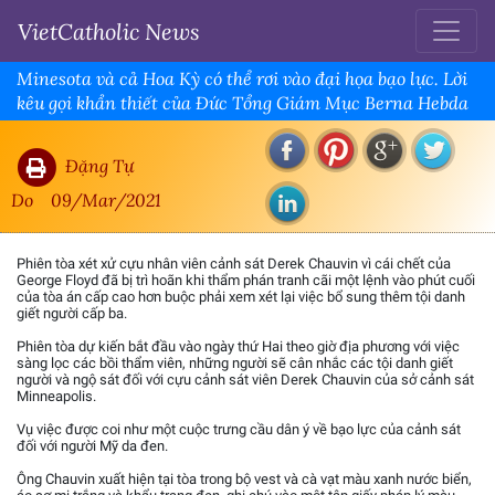
VietCatholic News
Minesota và cả Hoa Kỳ có thể rơi vào đại họa bạo lực. Lời
kêu gọi khẩn thiết của Đức Tổng Giám Mục Berna Hebda
Đặng Tự
Do
09/Mar/2021
Phiên tòa xét xử cựu nhân viên cảnh sát Derek Chauvin vì cái chết của
George Floyd đã bị trì hoãn khi thẩm phán tranh cãi một lệnh vào phút cuối
của tòa án cấp cao hơn buộc phải xem xét lại việc bổ sung thêm tội danh
giết người cấp ba.
Phiên tòa dự kiến bắt đầu vào ngày thứ Hai theo giờ địa phương với việc
sàng lọc các bồi thẩm viên, những người sẽ cân nhắc các tội danh giết
người và ngộ sát đối với cựu cảnh sát viên Derek Chauvin của sở cảnh sát
Minneapolis.
Vụ việc được coi như một cuộc trưng cầu dân ý về bạo lực của cảnh sát
đối với người Mỹ da đen.
Ông Chauvin xuất hiện tại tòa trong bộ vest và cà vạt màu xanh nước biển,