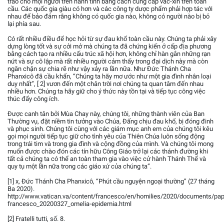
trao cho mọi người trên hành tinh bằng cách cung cấp vắc-xin trên toàn
cầu. Các quốc gia giàu có hơn và các công ty dược phẩm phải hợp tác với
nhau để bảo đảm rằng không có quốc gia nào, không có người nào bị bỏ
lại phía sau.
Có rất nhiều điều để học hỏi từ sự đau khổ toàn cầu này. Chúng ta phải xây
dựng lòng tốt và sự cởi mở mà chúng ta đã chứng kiến ở cấp địa phương
bằng cách tạo ra nhiều cấu trúc xã hội hơn, không chỉ hàn gắn những rạn
nứt và sự cô lập mà rất nhiều người cảm thấy trong đại dịch này mà còn
ngăn chặn sự chia rẽ như vậy xảy ra lần nữa. Như Đức Thánh Cha
Phanxicô đã cầu khẩn, “Chúng ta hãy mơ ước như một gia đình nhân loại
duy nhất”, [ 2] vươn đến một chân trời nơi chúng ta quan tâm đến nhau
nhiều hơn. Chúng ta hãy giữ cho ý thức này tồn tại và tiếp tục công việc
thúc đẩy công ích.
Được canh tân bởi Mùa Chay này, chúng tôi, những thành viên của Ban
Thường vụ, đặt niềm tin tưởng vào Chúa, Đấng chịu đau khổ, bị đóng đinh
và phục sinh. Chúng tôi cùng với các giám mục anh em của chúng tôi kêu
gọi mọi người tiếp tục giữ cho tình yêu của Thiên Chúa luôn sống động
trong trái tim và trong gia đình và cộng đồng của mình. Và chúng tôi mong
muốn được chào đón các tín hữu Công Giáo trở lại các thánh đường khi
tất cả chúng ta có thể an toàn tham gia vào việc cử hành Thánh Thể và
quy tụ một lần nữa trong các giáo xứ của chúng ta”.
[1] x, Đức Thánh Cha Phanxicô, “Phút cầu nguyện ngoại thường” (27 tháng
Ba 2020).
http://www.vatican.va/content/francesco/en/homilies/2020/documents/pap
francesco_20200327_omelia-epidemia.html
[2] Fratelli tutti, số. 8.