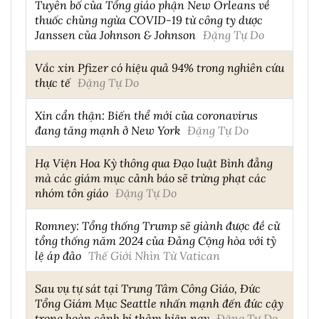
Tuyên bố của Tổng giáo phận New Orleans về
thuốc chủng ngừa COVID-19 từ công ty dược
Janssen của Johnson & Johnson
Đặng Tự Do
Vắc xin Pfizer có hiệu quả 94% trong nghiên cứu
thực tế
Đặng Tự Do
Xin cẩn thận: Biến thể mới của coronavirus
đang tăng mạnh ở New York
Đặng Tự Do
Hạ Viện Hoa Kỳ thông qua Đạo luật Bình đẳng
mà các giám mục cảnh báo sẽ trừng phạt các
nhóm tôn giáo
Đặng Tự Do
Romney: Tổng thống Trump sẽ giành được đề cử
tổng thống năm 2024 của Đảng Cộng hòa với tỷ
lệ áp đảo
Thế Giới Nhìn Từ Vatican
Sau vụ tự sát tại Trung Tâm Công Giáo, Đức
Tổng Giám Mục Seattle nhấn mạnh đến đức cậy
trong hoàn cảnh bi thảm hiện nay
Đặng Tự Do