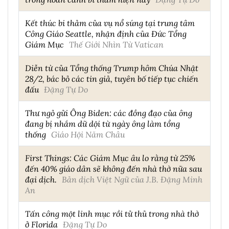
Kết thúc bi thảm của vụ nổ súng tại trung tâm
Công Giáo Seattle, nhận định của Đức Tổng
Giám Mục
Thế Giới Nhìn Từ Vatican
Diễn từ của Tổng thống Trump hôm Chúa Nhật
28/2, bác bỏ các tin giả, tuyên bố tiếp tục chiến
đấu
Đặng Tự Do
Thư ngỏ gửi Ông Biden: các đồng đạo của ông
đang bị nhắm dữ dội từ ngày ông làm tổng
thống
Giáo Hội Năm Châu
First Things: Các Giám Mục âu lo rằng từ 25%
đến 40% giáo dân sẽ không đến nhà thờ nữa sau
đại dịch.
Bản dịch Việt Ngữ của J.B. Đặng Minh
An
Tấn công một linh mục rồi tử thủ trong nhà thờ
ở Florida
Đặng Tự Do