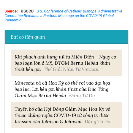
Source:
USCCB
U.S. Conference of Catholic Bishops’ Administrative
Committee Releases a Pastoral Message on the COVID-19 Global
Pandemic
Bài có liên quan
Khí phách anh hùng nữ tu Miến Điện – Nguy cơ
bạo loạn lớn ở Mỹ, ĐTGM Berna Hebda khẩn
thiết kêu gọi
Thế Giới Nhìn Từ Vatican
Minesota và cả Hoa Kỳ có thể rơi vào đại họa
bạo lực. Lời kêu gọi khẩn thiết của Đức Tổng
Giám Mục Berna Hebda
Đặng Tự Do
Tuyên bố của Hội Đồng Giám Mục Hoa Kỳ về
thuốc chủng ngừa COVID-19 từ công ty dược
Janssen của Johnson & Johnson
Đặng Tự Do