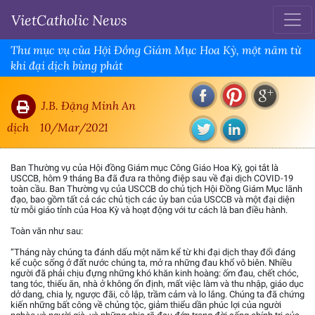
VietCatholic News
Thư mục vụ của Hội Đồng Giám Mục Hoa Kỳ, một năm từ
khi đại dịch bùng phát
J.B. Đặng Minh An
dịch
10/Mar/2021
Ban Thường vụ của Hội đồng Giám mục Công Giáo Hoa Kỳ, gọi tắt là
USCCB, hôm 9 tháng Ba đã đưa ra thông điệp sau về đại dịch COVID-19
toàn cầu. Ban Thường vụ của USCCB do chủ tịch Hội Đồng Giám Mục lãnh
đạo, bao gồm tất cả các chủ tịch các ủy ban của USCCB và một đại diện
từ mỗi giáo tỉnh của Hoa Kỳ và hoạt động với tư cách là ban điều hành.
Toàn văn như sau:
“Tháng này chúng ta đánh dấu một năm kể từ khi đại dịch thay đổi đáng
kể cuộc sống ở đất nước chúng ta, mở ra những đau khổ vô biên. Nhiều
người đã phải chịu đựng những khó khăn kinh hoàng: ốm đau, chết chóc,
tang tóc, thiếu ăn, nhà ở không ổn định, mất việc làm và thu nhập, giáo dục
dở dang, chia ly, ngược đãi, cô lập, trầm cảm và lo lắng. Chúng ta đã chứng
kiến những bất công về chủng tộc, giảm thiểu dần phúc lợi của người