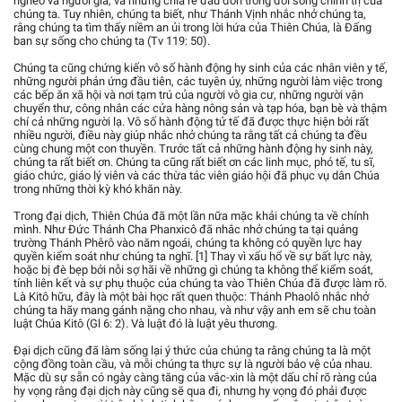
nghèo và người già, và những chia rẽ đau đớn trong đời sống chính trị của
chúng ta. Tuy nhiên, chúng ta biết, như Thánh Vịnh nhắc nhở chúng ta,
rằng chúng ta tìm thấy niềm an ủi trong lời hứa của Thiên Chúa, là Đấng
ban sự sống cho chúng ta (Tv 119: 50).
Chúng ta cũng chứng kiến vô số hành động hy sinh của các nhân viên y tế,
những người phản ứng đầu tiên, các tuyên úy, những người làm việc trong
các bếp ăn xã hội và nơi tạm trú của người vô gia cư, những người vận
chuyển thư, công nhân các cửa hàng nông sản và tạp hóa, bạn bè và thậm
chí cả những người lạ. Vô số hành động tử tế đã được thực hiện bởi rất
nhiều người, điều này giúp nhắc nhở chúng ta rằng tất cả chúng ta đều
cùng chung một con thuyền. Trước tất cả những hành động hy sinh này,
chúng ta rất biết ơn. Chúng ta cũng rất biết ơn các linh mục, phó tế, tu sĩ,
giáo chức, giáo lý viên và các thừa tác viên giáo hội đã phục vụ dân Chúa
trong những thời kỳ khó khăn này.
Trong đại dịch, Thiên Chúa đã một lần nữa mặc khải chúng ta về chính
mình. Như Đức Thánh Cha Phanxicô đã nhắc nhở chúng ta tại quảng
trường Thánh Phêrô vào năm ngoái, chúng ta không có quyền lực hay
quyền kiểm soát như chúng ta nghĩ. [1] Thay vì xấu hổ về sự bất lực này,
hoặc bị đè bẹp bởi nỗi sợ hãi về những gì chúng ta không thể kiểm soát,
tính liên kết và sự phụ thuộc của chúng ta vào Thiên Chúa đã được làm rõ.
Là Kitô hữu, đây là một bài học rất quen thuộc: Thánh Phaolô nhắc nhở
chúng ta hãy mang gánh nặng cho nhau, và như vậy anh em sẽ chu toàn
luật Chúa Kitô (Gl 6: 2). Và luật đó là luật yêu thương.
Đại dịch cũng đã làm sống lại ý thức của chúng ta rằng chúng ta là một
cộng đồng toàn cầu, và mỗi chúng ta thực sự là người bảo vệ của nhau.
Mặc dù sự sẵn có ngày càng tăng của vắc-xin là một dấu chỉ rõ ràng của
hy vọng rằng đại dịch này cũng sẽ qua đi, nhưng hy vọng đó phải được