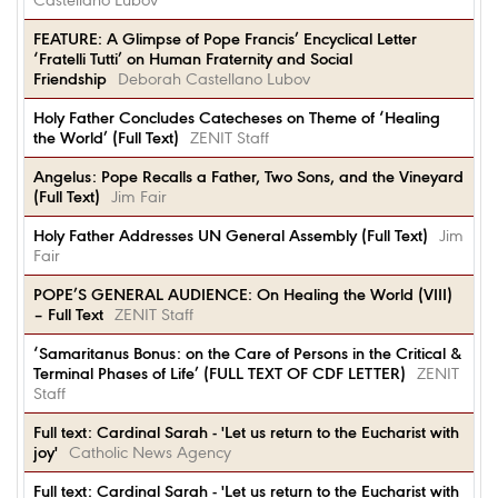
Castellano Lubov
FEATURE: A Glimpse of Pope Francis’ Encyclical Letter
‘Fratelli Tutti’ on Human Fraternity and Social
Friendship
Deborah Castellano Lubov
Holy Father Concludes Catecheses on Theme of ‘Healing
the World’ (Full Text)
ZENIT Staff
Angelus: Pope Recalls a Father, Two Sons, and the Vineyard
(Full Text)
Jim Fair
Holy Father Addresses UN General Assembly (Full Text)
Jim
Fair
POPE’S GENERAL AUDIENCE: On Healing the World (VIII)
– Full Text
ZENIT Staff
‘Samaritanus Bonus: on the Care of Persons in the Critical &
Terminal Phases of Life’ (FULL TEXT OF CDF LETTER)
ZENIT
Staff
Full text: Cardinal Sarah - 'Let us return to the Eucharist with
joy'
Catholic News Agency
Full text: Cardinal Sarah - 'Let us return to the Eucharist with