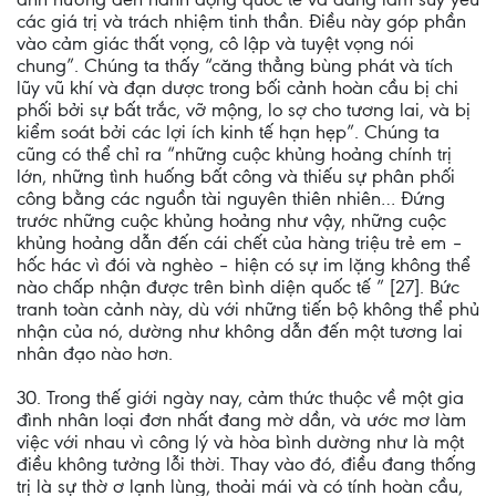
các giá trị và trách nhiệm tinh thần. Điều này góp phần
vào cảm giác thất vọng, cô lập và tuyệt vọng nói
chung”. Chúng ta thấy “căng thẳng bùng phát và tích
lũy vũ khí và đạn dược trong bối cảnh hoàn cầu bị chi
phối bởi sự bất trắc, vỡ mộng, lo sợ cho tương lai, và bị
kiểm soát bởi các lợi ích kinh tế hạn hẹp”. Chúng ta
cũng có thể chỉ ra “những cuộc khủng hoảng chính trị
lớn, những tình huống bất công và thiếu sự phân phối
công bằng các nguồn tài nguyên thiên nhiên… Đứng
trước những cuộc khủng hoảng như vậy, những cuộc
khủng hoảng dẫn đến cái chết của hàng triệu trẻ em –
hốc hác vì đói và nghèo – hiện có sự im lặng không thể
nào chấp nhận được trên bình diện quốc tế ” [27]. Bức
tranh toàn cảnh này, dù với những tiến bộ không thể phủ
nhận của nó, dường như không dẫn đến một tương lai
nhân đạo nào hơn.
30. Trong thế giới ngày nay, cảm thức thuộc về một gia
đình nhân loại đơn nhất đang mờ dần, và ước mơ làm
việc với nhau vì công lý và hòa bình dường như là một
điều không tưởng lỗi thời. Thay vào đó, điều đang thống
trị là sự thờ ơ lạnh lùng, thoải mái và có tính hoàn cầu,