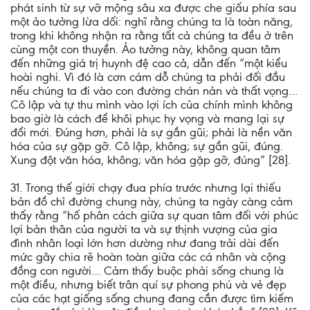
phát sinh từ sự vỡ mộng sâu xa được che giấu phía sau
một ảo tưởng lừa dối: nghĩ rằng chúng ta là toàn năng,
trong khi không nhận ra rằng tất cả chúng ta đều ở trên
cùng một con thuyền. Ảo tưởng này, không quan tâm
đến những giá trị huynh đệ cao cả, dẫn đến “một kiểu
hoài nghi. Vì đó là cơn cám dỗ chúng ta phải đối đầu
nếu chúng ta đi vào con đường chán nản và thất vọng…
Cô lập và tự thu mình vào lợi ích của chính mình không
bao giờ là cách để khôi phục hy vọng và mang lại sự
đổi mới. Đúng hơn, phải là sự gần gũi; phải là nền văn
hóa của sự gặp gỡ. Cô lập, không; sự gần gũi, đúng.
Xung đột văn hóa, không; văn hóa gặp gỡ, đúng” [28].
31. Trong thế giới chạy đua phía trước nhưng lại thiếu
bản đồ chỉ đường chung này, chúng ta ngày càng cảm
thấy rằng “hố phân cách giữa sự quan tâm đối với phúc
lợi bản thân của người ta và sự thịnh vượng của gia
đình nhân loại lớn hơn dường như đang trải dài đến
mức gây chia rẽ hoàn toàn giữa các cá nhân và cộng
đồng con người… Cảm thấy buộc phải sống chung là
một điều, nhưng biết trân quí sự phong phú và vẻ đẹp
của các hạt giống sống chung đang cần được tìm kiếm