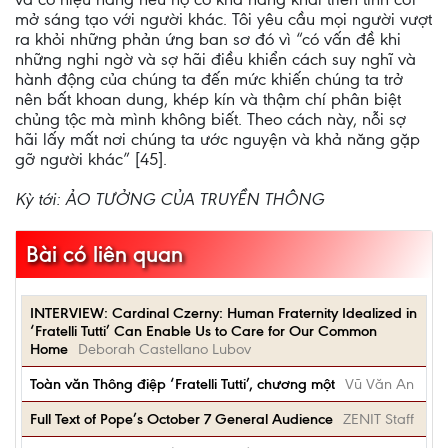
mở sáng tạo với người khác. Tôi yêu cầu mọi người vượt
ra khỏi những phản ứng ban sơ đó vì “có vấn đề khi
những nghi ngờ và sợ hãi điều khiển cách suy nghĩ và
hành động của chúng ta đến mức khiến chúng ta trở
nên bất khoan dung, khép kín và thậm chí phân biệt
chủng tộc mà mình không biết. Theo cách này, nỗi sợ
hãi lấy mất nơi chúng ta ước nguyện và khả năng gặp
gỡ người khác” [45].
Kỳ tới: ẢO TƯỞNG CỦA TRUYỀN THÔNG
Bài có liên quan
INTERVIEW: Cardinal Czerny: Human Fraternity Idealized in
‘Fratelli Tutti’ Can Enable Us to Care for Our Common
Home
Deborah Castellano Lubov
Toàn văn Thông điệp ‘Fratelli Tutti’, chương một
Vũ Văn An
Full Text of Pope’s October 7 General Audience
ZENIT Staff