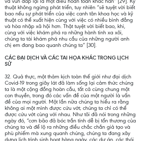
và vun đắp lại là một điều hoàn toàn khác hẳn” [29]. Kỹ
thuật không ngừng phát triển, tuy nhiên “sẽ tuyệt vời biết
bao nếu sự phát triển của việc canh tân khoa học và kỹ
thuật có thể xuất hiện cùng với việc có nhiều bình đẳng
và hòa nhập xã hội hơn. Thật tuyệt vời biết bao, khi,
cùng với việc khám phá ra những hành tinh xa xôi,
chúng ta tái khám phá nhu cầu của những người anh
chị em đang bao quanh chúng ta” [30].
CÁC ĐẠI DỊCH VÀ CÁC TAI HỌA KHÁC TRONG LỊCH
SỬ
32. Quả thực, một thảm kịch toàn thế giới như đại dịch
Covid-19 trong giây lát đã làm sống lại cảm thức chúng
ta là một cộng đồng hoàn cầu, tất cả cùng chung một
con thuyền, trong đó các vấn đề của một người là vấn
đề của mọi người. Một lần nữa chúng ta hiểu ra rằng
không ai một mình được cứu vớt; chúng ta chỉ có thể
được cứu vớt cùng với nhau. Như tôi đã nói trong những
ngày đó, “cơn bão đã bóc trần tính dễ bị tổn thương của
chúng ta và để lộ ra những điều chắc chắn giả tạo và
phù phiếm mà xung quanh chúng, chúng ta đang xây
dựng lịch trình sinh hoạt hàng ngày, các dự án, các thói