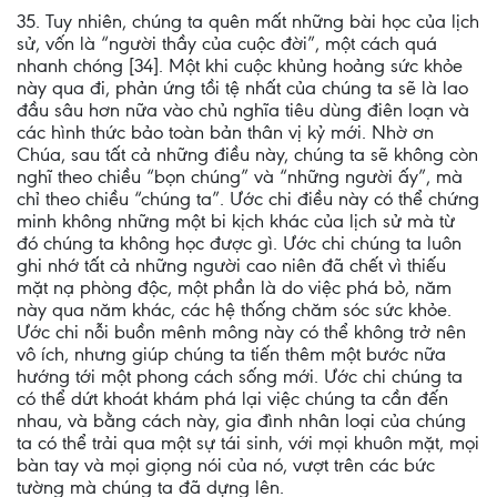
35. Tuy nhiên, chúng ta quên mất những bài học của lịch
sử, vốn là “người thầy của cuộc đời”, một cách quá
nhanh chóng [34]. Một khi cuộc khủng hoảng sức khỏe
này qua đi, phản ứng tồi tệ nhất của chúng ta sẽ là lao
đầu sâu hơn nữa vào chủ nghĩa tiêu dùng điên loạn và
các hình thức bảo toàn bản thân vị kỷ mới. Nhờ ơn
Chúa, sau tất cả những điều này, chúng ta sẽ không còn
nghĩ theo chiều “bọn chúng” và “những người ấy”, mà
chỉ theo chiều “chúng ta”. Ước chi điều này có thể chứng
minh không những một bi kịch khác của lịch sử mà từ
đó chúng ta không học được gì. Ước chi chúng ta luôn
ghi nhớ tất cả những người cao niên đã chết vì thiếu
mặt nạ phòng độc, một phần là do việc phá bỏ, năm
này qua năm khác, các hệ thống chăm sóc sức khỏe.
Ước chi nỗi buồn mênh mông này có thể không trở nên
vô ích, nhưng giúp chúng ta tiến thêm một bước nữa
hướng tới một phong cách sống mới. Ước chi chúng ta
có thể dứt khoát khám phá lại việc chúng ta cần đến
nhau, và bằng cách này, gia đình nhân loại của chúng
ta có thể trải qua một sự tái sinh, với mọi khuôn mặt, mọi
bàn tay và mọi giọng nói của nó, vượt trên các bức
tường mà chúng ta đã dựng lên.