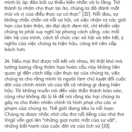
mình bị áp đảo bởi sự thiếu kiên nhẫn và lo lắng. Trở
thành tù nhân cho thực tại ảo, chúng ta đã đánh mất
mùi và vị của điều thực sự có thực” [32]. Nỗi đau, sự
không chắc chắn và nỗi sợ hãi, và việc nhận ra các giới
hạn của bản thân, do đại dịch đem tới, chỉ khiến việc
chúng ta phải suy nghĩ lại phong cách sống, các mối
liên hệ của mình, cách tổ chức các xã hội và trên hết, ý
nghĩa của việc chúng ta hiện hữu, càng trở nên cấp
bách hơn.
34. Nếu mọi thứ được nối kết với nhau, thì thật khó mà
tưởng tượng rằng thảm họa hoàn cầu này không liên
quan gì đến cách tiếp cận thực tại của chúng ta, việc
chúng ta cho rằng mình là người làm chủ tuyệt đối cuộc
đời của chính mình và của tất cả những gì đang hiện
hữu. Tôi không muốn nói đến việc thần thánh báo oán,
cũng như không đủ lý lẽ để nói rằng tác hại chúng ta
gây ra cho thiên nhiên chính là hình phạt cho các vi
phạm của chúng ta. Thế giới đang kêu la nổi loạn.
Chúng ta được nhắc nhớ câu thơ nổi tiếng của nhà thơ
Virgil vốn gợi lên "những giọt nước mắt của sự vật",
những bất hạnh của cuộc đời và của lịch sử [33].