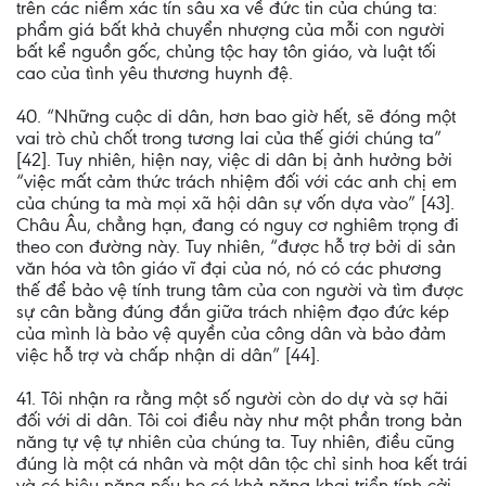
trên các niềm xác tín sâu xa về đức tin của chúng ta:
phẩm giá bất khả chuyển nhượng của mỗi con người
bất kể nguồn gốc, chủng tộc hay tôn giáo, và luật tối
cao của tình yêu thương huynh đệ.
40. “Những cuộc di dân, hơn bao giờ hết, sẽ đóng một
vai trò chủ chốt trong tương lai của thế giới chúng ta”
[42]. Tuy nhiên, hiện nay, việc di dân bị ảnh hưởng bởi
“việc mất cảm thức trách nhiệm đối với các anh chị em
của chúng ta mà mọi xã hội dân sự vốn dựa vào” [43].
Châu Âu, chẳng hạn, đang có nguy cơ nghiêm trọng đi
theo con đường này. Tuy nhiên, “được hỗ trợ bởi di sản
văn hóa và tôn giáo vĩ đại của nó, nó có các phương
thế để bảo vệ tính trung tâm của con người và tìm được
sự cân bằng đúng đắn giữa trách nhiệm đạo đức kép
của mình là bảo vệ quyền của công dân và bảo đảm
việc hỗ trợ và chấp nhận di dân” [44].
41. Tôi nhận ra rằng một số người còn do dự và sợ hãi
đối với di dân. Tôi coi điều này như một phần trong bản
năng tự vệ tự nhiên của chúng ta. Tuy nhiên, điều cũng
đúng là một cá nhân và một dân tộc chỉ sinh hoa kết trái
và có hiệu năng nếu họ có khả năng khai triển tính cởi