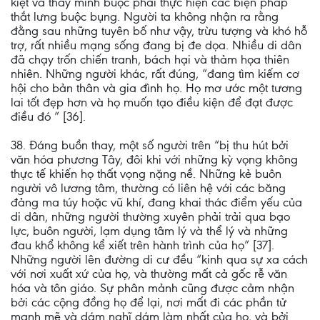
kiệt và thấy mình buộc phải thực hiện các biện pháp
thắt lưng buộc bụng. Người ta không nhận ra rằng
đằng sau những tuyên bố như vậy, trừu tượng và khó hỗ
trợ, rất nhiều mạng sống đang bị đe dọa. Nhiều di dân
đã chạy trốn chiến tranh, bách hại và thảm họa thiên
nhiên. Những người khác, rất đúng, “đang tìm kiếm cơ
hội cho bản thân và gia đình họ. Họ mơ ước một tương
lai tốt đẹp hơn và họ muốn tạo điều kiện để đạt được
điều đó ” [36].
38. Đáng buồn thay, một số người trên “bị thu hút bởi
văn hóa phương Tây, đôi khi với những kỳ vọng không
thực tế khiến họ thất vọng nặng nề. Những kẻ buôn
người vô lương tâm, thường có liên hệ với các băng
đảng ma túy hoặc vũ khí, đang khai thác điểm yếu của
di dân, những người thường xuyên phải trải qua bạo
lực, buôn người, lạm dụng tâm lý và thể lý và những
đau khổ không kể xiết trên hành trình của họ” [37].
Những người lên đường di cư đều “kinh qua sự xa cách
với nơi xuất xứ của họ, và thường mất cả gốc rễ văn
hóa và tôn giáo. Sự phân mảnh cũng được cảm nhận
bởi các cộng đồng họ để lại, nơi mất đi các phần tử
mạnh mẽ và dám nghĩ dám làm nhất của họ, và bởi