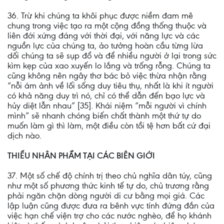
36. Trừ khi chúng ta khôi phục được niềm đam mê
chung trong việc tạo ra một cộng đồng thống thuộc và
liên đới xứng đáng với thời đại, với năng lực và các
nguồn lực của chúng ta, ảo tưởng hoàn cầu từng lừa
dối chúng ta sẽ sụp đổ và để nhiều người ở lại trong sức
kìm kẹp của xao xuyến lo lắng và trống rỗng. Chúng ta
cũng không nên ngây thơ bác bỏ việc thừa nhận rằng
“nỗi ám ảnh về lối sống duy tiêu thụ, nhất là khi ít người
có khả năng duy trì nó, chỉ có thể dẫn đến bạo lực và
hủy diệt lẫn nhau” [35]. Khái niệm “mỗi người vì chính
mình” sẽ nhanh chóng biến chất thành một thứ tự do
muốn làm gì thì làm, một điều còn tồi tệ hơn bất cứ đại
dịch nào.
THIẾU NHÂN PHẨM TẠI CÁC BIÊN GIỚI
37. Một số chế độ chính trị theo chủ nghĩa dân túy, cũng
như một số phương thức kinh tế tự do, chủ trương rằng
phải ngăn chặn dòng người di cư bằng mọi giá. Các
lập luận cũng được đưa ra bênh vực tính đứng đắn của
việc hạn chế viện trợ cho các nước nghèo, để họ khánh