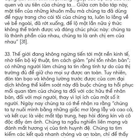
quen và ưu tiên của chúng ta… Giữa cơn bão táp này,
mặt tiền của những khuôn mẫu mà chúng ta đã dùng
để ngụy trang cho cái tôi của chúng ta, luôn lo lắng về
vẻ bề ngoài, đã rớt xuống, để lộ một lần nữa ý thức
không thể tránh được và đáng chúc phúc này: chúng ta
là thành phần của nhau, chúng ta là anh chị em của
nhau” [31].
33. Thế giới đang không ngừng tiến tới một nền kinh tế,
nhờ tiến bộ kỹ thuật, tìm cách giảm “phí tổn nhân bản”;
có những người làm chúng ta tin rằng tính tự do của thị
trường đủ để giữ cho mọi sự được an toàn. Tuy nhiên,
đòn tàn bạo và không lường trước được của cơn đại
dịch không thể kiểm soát này đã buộc chúng ta hồi phục
mối quan tâm của chúng ta đối với các hữu thể nhân
bản, đối với mọi người, thay vì lợi ích của một số ít
người. Ngày nay chúng ta có thể nhận ra rằng “chúng
ta tự nuôi mình bằng những giấc mơ lộng lẫy và cao cả,
và kết cục là việc mất tập trung, hẹp hòi đóng kín và cô
độc đầy ám ảnh. Chúng ta ngấu nghiến liên mạng và
đánh mất hương vị của tình huynh đệ. Chúng ta tìm
kiếm các kết quả nhanh chóng và an toàn, chỉ để thấy