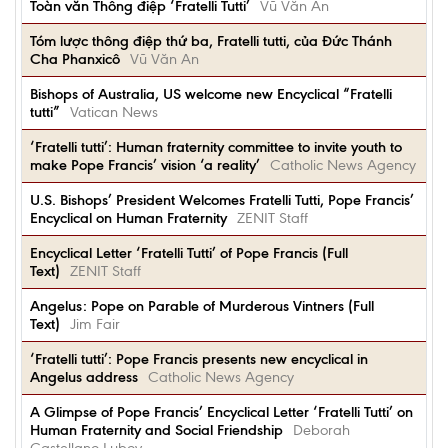
Toàn văn Thông điệp ‘Fratelli Tutti’
Vũ Văn An
Tóm lược thông điệp thứ ba, Fratelli tutti, của Đức Thánh
Cha Phanxicô
Vũ Văn An
Bishops of Australia, US welcome new Encyclical “Fratelli
tutti”
Vatican News
‘Fratelli tutti’: Human fraternity committee to invite youth to
make Pope Francis’ vision ‘a reality’
Catholic News Agency
U.S. Bishops’ President Welcomes Fratelli Tutti, Pope Francis’
Encyclical on Human Fraternity
ZENIT Staff
Encyclical Letter ‘Fratelli Tutti’ of Pope Francis (Full
Text)
ZENIT Staff
Angelus: Pope on Parable of Murderous Vintners (Full
Text)
Jim Fair
‘Fratelli tutti’: Pope Francis presents new encyclical in
Angelus address
Catholic News Agency
A Glimpse of Pope Francis’ Encyclical Letter ‘Fratelli Tutti’ on
Human Fraternity and Social Friendship
Deborah