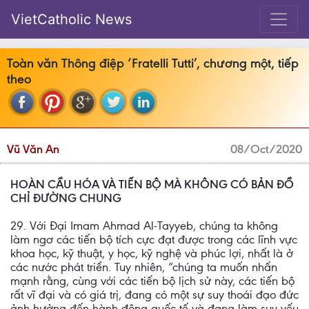
VietCatholic News
Toàn văn Thông điệp ‘Fratelli Tutti’, chương một, tiếp
theo
Vũ Văn An
08/Oct/2020
HOÀN CẦU HÓA VÀ TIẾN BỘ MÀ KHÔNG CÓ BẢN ĐỒ
CHỈ ĐƯỜNG CHUNG
29. Với Đại Imam Ahmad Al-Tayyeb, chúng ta không
làm ngơ các tiến bộ tích cực đạt được trong các lĩnh vực
khoa học, kỹ thuật, y học, kỹ nghệ và phúc lợi, nhất là ở
các nước phát triển. Tuy nhiên, “chúng ta muốn nhấn
mạnh rằng, cùng với các tiến bộ lịch sử này, các tiến bộ
rất vĩ đại và có giá trị, đang có một sự suy thoái đạo đức
ảnh hưởng đến hành động quốc tế và đang làm suy yếu