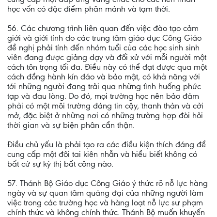
học vốn có đặc điểm phân mảnh và tạm thời.
56. Các chương trình liên quan đến việc đào tạo cảm
giới và giới tính do các trung tâm giáo dục Công Giáo
đề nghị phải tính đến nhóm tuổi của các học sinh sinh
viên đang được giảng dạy và đối xử với mỗi người một
cách tôn trọng tối đa. Điều này có thể đạt được qua một
cách đồng hành kín đáo và bảo mật, có khả năng với
tới những người đang trải qua những tình huống phức
tạp và đau lòng. Do đó, mọi trường học nên bảo đảm
phải có một môi trường đáng tin cậy, thanh thản và cởi
mở, đặc biệt ở những nơi có những trường hợp đòi hỏi
thời gian và sự biện phân cẩn thận.
Điều chủ yếu là phải tạo ra các điều kiện thích đáng để
cung cấp một đôi tai kiên nhẫn và hiểu biết không có
bất cứ sự kỳ thị bất công nào.
57. Thánh Bộ Giáo dục Công Giáo ý thức rõ nỗ lực hàng
ngày và sự quan tâm quảng đại của những người làm
việc trong các trường học và hàng loạt nỗ lực sư phạm
chính thức và không chính thức. Thánh Bộ muốn khuyến