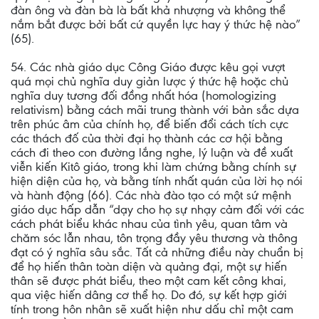
đàn ông và đàn bà là bất khả nhượng và không thể
nắm bắt được bởi bất cứ quyền lực hay ý thức hệ nào”
(65).
54. Các nhà giáo dục Công Giáo được kêu gọi vượt
quá mọi chủ nghĩa duy giản lược ý thức hệ hoặc chủ
nghĩa duy tương đối đồng nhất hóa (homologizing
relativism) bằng cách mãi trung thành với bản sắc dựa
trên phúc âm của chính họ, để biến đổi cách tích cực
các thách đố của thời đại họ thành các cơ hội bằng
cách đi theo con đường lắng nghe, lý luận và đề xuất
viễn kiến Kitô giáo, trong khi làm chứng bằng chính sự
hiện diện của họ, và bằng tính nhất quán của lời họ nói
và hành động (66). Các nhà đào tạo có một sứ mệnh
giáo dục hấp dẫn “dạy cho họ sự nhạy cảm đối với các
cách phát biểu khác nhau của tình yêu, quan tâm và
chăm sóc lẫn nhau, tôn trọng đầy yêu thương và thông
đạt có ý nghĩa sâu sắc. Tất cả những điều này chuẩn bị
để họ hiến thân toàn diện và quảng đại, một sự hiến
thân sẽ được phát biểu, theo một cam kết công khai,
qua việc hiến dâng cơ thể họ. Do đó, sự kết hợp giới
tính trong hôn nhân sẽ xuất hiện như dấu chỉ một cam