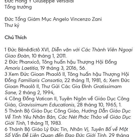
Đức Hồng Y Giuseppe Versaldi
Tổng trưởng
Đức Tổng Giám Mục Angelo Vincenzo Zani
Thư ký
Chú Thích
1 Đức Bênêđíctô XVI,
Diễn văn với Các Thành Viên Ngoại
Giao Đoàn
, 10 tháng 1, 2011.
2 Đức Phanxicô, Tông huấn hậu Thượng Hội Đồng
Amoris Laetitia
, 19 tháng 3, 2016, 56.
3 Xem Đức Gioan Phaolô II, Tông huấn hậu Thượng Hội
Đồng
Familiaris Consortio
, 22 tháng 11, 1981, 6; Xem Đức
Gioan Phaolô II, Thư Gửi Các Gia Đình
Gratissimam
Sane
, 2 tháng 2, 1994,
4 Công Đồng Vatican II, Tuyên Ngôn về Giáo Dục Công
Giáo,
Gravissimum Educationis
, 28 tháng 10, 1965, 1.
5 Thánh Bộ Giáo Dục Công Giáo,
Hướng Dẫn Giáo Dục
Về Tình Yêu Nhân Bản, Các Nét Phác Thảo về Giáo Dục
Giới Tính
, 1 tháng 11, 1983.
6 Thánh Bộ Giáo Lý Đức Tin,
Nhân Vị, Tuyên Bố về Một
Số Vấn Đề Liên Quan đến Đạo Đức Giới Tính
, 29 tháng