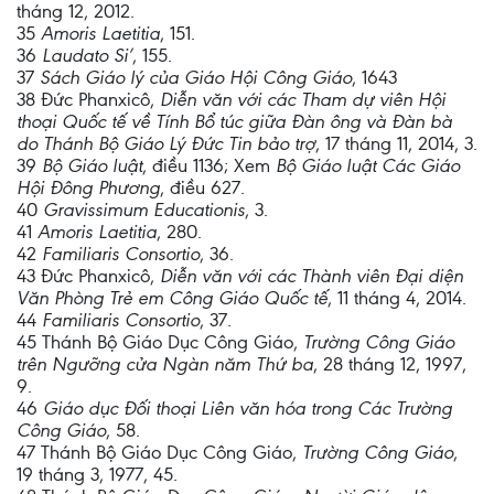
tháng 12, 2012.
35
Amoris Laetitia
, 151.
36
Laudato Si’
, 155.
37
Sách Giáo lý của Giáo Hội Công Giáo
, 1643
38 Đức Phanxicô,
Diễn văn với các Tham dự viên Hội
thoại Quốc tế về Tính Bổ túc giữa Đàn ông và Đàn bà
do Thánh Bộ Giáo Lý Đức Tin bảo trợ
, 17 tháng 11, 2014, 3.
39
Bộ Giáo luật
, điều 1136; Xem
Bộ Giáo luật Các Giáo
Hội Đông Phương
, điều 627.
40
Gravissimum Educationis
, 3.
41
Amoris Laetitia
, 280.
42
Familiaris Consortio
, 36.
43 Đức Phanxicô,
Diễn văn với các Thành viên Đại diện
Văn Phòng Trẻ em Công Giáo Quốc tế
, 11 tháng 4, 2014.
44
Familiaris Consortio
, 37.
45 Thánh Bộ Giáo Dục Công Giáo,
Trường Công Giáo
trên Ngưỡng cửa Ngàn năm Thứ ba
, 28 tháng 12, 1997,
9.
46
Giáo dục Đối thoại Liên văn hóa trong Các Trường
Công Giáo
, 58.
47 Thánh Bộ Giáo Dục Công Giáo,
Trường Công Giáo
,
19 tháng 3, 1977, 45.