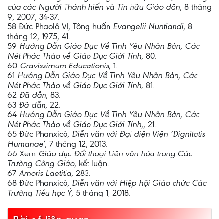
của các Người Thánh hiến và Tín hữu Giáo dân
, 8 tháng
9, 2007, 34-37.
58 Đức Phaolô VI, Tông huấn
Evangelii Nuntiandi
, 8
tháng 12, 1975, 41.
59
Hướng Dẫn Giáo Dục Về Tình Yêu Nhân Bản, Các
Nét Phác Thảo về Giáo Dục Giới Tính
, 80.
60
Gravissimum Educationis
, 1.
61
Hướng Dẫn Giáo Dục Về Tình Yêu Nhân Bản, Các
Nét Phác Thảo về Giáo Dục Giới Tính
, 81.
62
Đã dẫn
, 83.
63
Đã dẫn
, 22.
64
Hướng Dẫn Giáo Dục Về Tình Yêu Nhân Bản, Các
Nét Phác Thảo về Giáo Dục Giới Tính
,, 21.
65 Đức Phanxicô,
Diễn văn với Đại diện Viện ‘Dignitatis
Humanae’
, 7 tháng 12, 2013.
66 Xem
Giáo dục Đối thoại Liên văn hóa trong Các
Trường Công Giáo
, kết luận.
67
Amoris Laetitia
, 283.
68 Đức Phanxicô,
Diễn văn với Hiệp hội Giáo chức Các
Trường Tiểu học Ý
, 5 tháng 1, 2018.