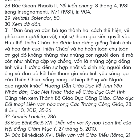
28 Đức Gioan Phaolô II,
Yết kiến chung
, 8 tháng 4, 1981
trong Insegnamenti, IV/1 (1981), tr. 904.
29
Veritatis Splendor
, 50.
30
Xem đã dẫn
.
31. “Đàn ông và đàn bà tạo thành hai cách thể hiện, về
phía con người tạo vật, một sự tham gia kiên quyết vào
Hữu thể Thiên Chúa: họ được tạo dựng giống ‘hình ảnh
và họa ảnh của Thiên Chúa’ và họ hoàn toàn chu toàn
ơn gọi đó không những như những con người đơn lẻ mà
còn như những cặp vợ chồng, vốn là những cộng đồng
tình yêu. Hướng đến sự hợp nhất và sinh nở, người đàn
ông và đàn bà kết hôn tham gia vào tình yêu sáng tạo
của Thiên Chúa, sống trong sự hiệp thông với Người
qua người khác”
Hướng Dẫn Giáo Dục Về Tình Yêu
Nhân Bản, Các Nét Phác Thảo về Giáo Dục Giới Tính
;
Cũng nên xem Thánh Bộ Giáo Dục Công Giáo,
Giáo dục
Đối thoại Liên văn hóa trong Các Trường Công Giáo
, 28
tháng 10, 2013, 35-36.
32
Amoris Laetitia
, 286.
33 Đức Bênêđíctô XVI,
Diễn văn với Kỳ họp Toàn thể của
Hội Đồng Giám Mục Ý
, 27 tháng 5, 2010.
34 Đức Bênêđíctô XVI,
Diễn văn với Giáo Triều Rôma
, 21