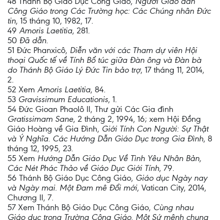
48 Thánh Bộ Giáo Dục Công Giáo,
Người Giáo dân
Công Giáo trong Các Trường học: Các Chúng nhân Đức
tin
, 15 tháng 10, 1982, 17.
49
Amoris Laetitia
, 281.
50
Đã dẫn
.
51 Đức Phanxicô,
Diễn văn với các Tham dự viên Hội
thoại Quốc tế về Tính Bổ túc giữa Đàn ông và Đàn bà
do Thánh Bộ Giáo Lý Đức Tin bảo trợ
, 17 tháng 11, 2014,
2.
52 Xem
Amoris Laetitia
, 84.
53
Gravissimum Educationis
, 1.
54 Đức Gioan Phaolô II, Thư gửi Các Gia đình
Gratissimam Sane
, 2 tháng 2, 1994, 16; xem Hội Đồng
Giáo Hoàng về Gia Đình,
Giới Tính Con Người: Sự Thật
và Ý Nghĩa. Các Hướng Dẫn Giáo Dục trong Gia Đình
, 8
tháng 12, 1995, 23.
55 Xem
Hướng Dẫn Giáo Dục Về Tình Yêu Nhân Bản,
Các Nét Phác Thảo về Giáo Dục Giới Tính
, 79.
56 Thánh Bộ Giáo Dục Công Giáo,
Giáo dục Ngày nay
và Ngày mai. Một Đam mê Đổi mới
, Vatican City, 2014,
Chương II, 7.
57 Xem Thánh Bộ Giáo Dục Công Giáo,
Cùng nhau
Giáo dục trong Trường Công Giáo. Một Sứ mệnh chung