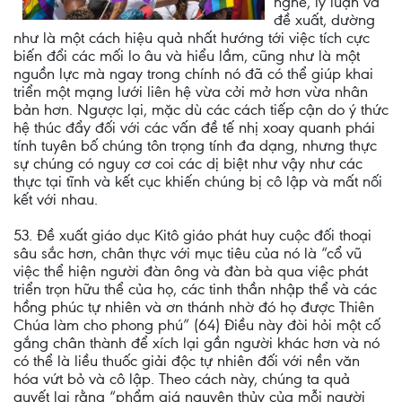
nghe, lý luận và
đề xuất, dường
như là một cách hiệu quả nhất hướng tới việc tích cực
biến đổi các mối lo âu và hiểu lầm, cũng như là một
nguồn lực mà ngay trong chính nó đã có thể giúp khai
triển một mạng lưới liên hệ vừa cởi mở hơn vừa nhân
bản hơn. Ngược lại, mặc dù các cách tiếp cận do ý thức
hệ thúc đẩy đối với các vấn đề tế nhị xoay quanh phái
tính tuyên bố chúng tôn trọng tính đa dạng, nhưng thực
sự chúng có nguy cơ coi các dị biệt như vậy như các
thực tại tĩnh và kết cục khiến chúng bị cô lập và mất nối
kết với nhau.
53. Đề xuất giáo dục Kitô giáo phát huy cuộc đối thoại
sâu sắc hơn, chân thực với mục tiêu của nó là “cổ vũ
việc thể hiện người đàn ông và đàn bà qua việc phát
triển trọn hữu thể của họ, các tinh thần nhập thể và các
hồng phúc tự nhiên và ơn thánh nhờ đó họ được Thiên
Chúa làm cho phong phú” (64) Điều này đòi hỏi một cố
gắng chân thành để xích lại gần người khác hơn và nó
có thể là liều thuốc giải độc tự nhiên đối với nền văn
hóa vứt bỏ và cô lập. Theo cách này, chúng ta quả
quyết lại rằng “phẩm giá nguyên thủy của mỗi người