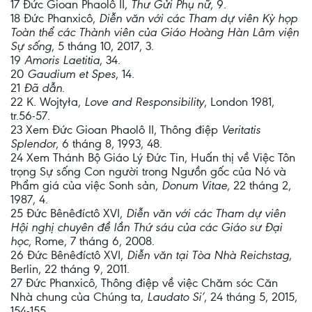
17 Đức Gioan Phaolô II,
Thư Gửi Phụ nữ
, 9.
18 Đức Phanxicô,
Diễn văn với các Tham dự viên Kỳ họp
Toàn thể các Thành viên của Giáo Hoàng Hàn Lâm viện
Sự sống
, 5 tháng 10, 2017, 3.
19
Amoris Laetitia
, 34.
20
Gaudium et Spes
, 14.
21
Đã dẫn
.
22 K. Wojtyła,
Love and Responsibility
, London 1981,
tr.56-57.
23 Xem Đức Gioan Phaolô II, Thông điệp
Veritatis
Splendor
, 6 tháng 8, 1993, 48.
24 Xem Thánh Bộ Giáo Lý Đức Tin, Huấn thị về Việc Tôn
trọng Sự sống Con người trong Ngưồn gốc của Nó và
Phẩm giá của việc Sonh sản,
Donum Vitae
, 22 tháng 2,
1987, 4.
25 Đức Bênêđíctô XVI,
Diễn văn với các Tham dự viên
Hội nghị chuyên đề lần Thứ sáu của các Giáo sư Đại
học
, Rome, 7 tháng 6, 2008.
26 Đức Bênêđíctô XVI,
Diễn văn tại Tòa Nhà Reichstag
,
Berlin, 22 tháng 9, 2011.
27 Đức Phanxicô, Thông điệp về việc Chăm sóc Căn
Nhà chung của Chúng ta,
Laudato Si’
, 24 tháng 5, 2015,
154-155.