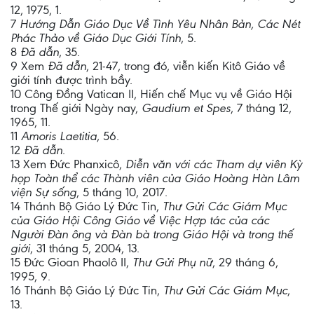
12, 1975, 1.
7
Hướng Dẫn Giáo Dục Về Tình Yêu Nhân Bản, Các Nét
Phác Thảo về Giáo Dục Giới Tính
, 5.
8
Đã dẫn
, 35.
9 Xem
Đã dẫn
, 21-47, trong đó, viễn kiến Kitô Giáo về
giới tính được trình bầy.
10 Công Đồng Vatican II, Hiến chế Mục vụ về Giáo Hội
trong Thế giới Ngày nay,
Gaudium et Spes
, 7 tháng 12,
1965, 11.
11
Amoris Laetitia
, 56.
12
Đã dẫn
.
13 Xem Đức Phanxicô,
Diễn văn với các Tham dự viên Kỳ
họp Toàn thể các Thành viên của Giáo Hoàng Hàn Lâm
viện Sự sống
, 5 tháng 10, 2017.
14 Thánh Bộ Giáo Lý Đức Tin,
Thư Gửi Các Giám Mục
của Giáo Hội Công Giáo về Việc Hợp tác của các
Người Đàn ông và Đàn bà trong Giáo Hội và trong thế
giới
, 31 tháng 5, 2004, 13.
15 Đức Gioan Phaolô II,
Thư Gửi Phụ nữ
, 29 tháng 6,
1995, 9.
16 Thánh Bộ Giáo Lý Đức Tin,
Thư Gửi Các Giám Mục
,
13.