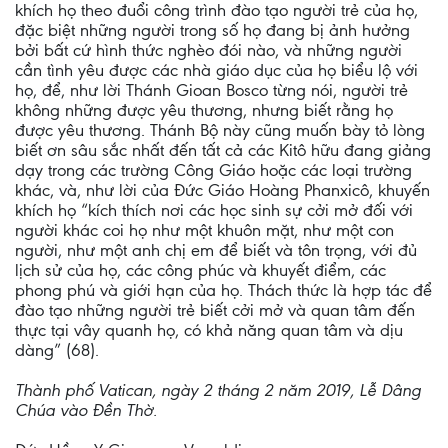
khích họ theo đuổi công trình đào tạo người trẻ của họ,
đặc biệt những người trong số họ đang bị ảnh hưởng
bởi bất cứ hình thức nghèo đói nào, và những người
cần tình yêu được các nhà giáo dục của họ biểu lộ với
họ, để, như lời Thánh Gioan Bosco từng nói, người trẻ
không những được yêu thương, nhưng biết rằng họ
được yêu thương. Thánh Bộ này cũng muốn bày tỏ lòng
biết ơn sâu sắc nhất đến tất cả các Kitô hữu đang giảng
dạy trong các trường Công Giáo hoặc các loại trường
khác, và, như lời của Đức Giáo Hoàng Phanxicô, khuyến
khích họ “kích thích nơi các học sinh sự cởi mở đối với
người khác coi họ như một khuôn mặt, như một con
người, như một anh chị em để biết và tôn trọng, với đủ
lịch sử của họ, các công phúc và khuyết điểm, các
phong phú và giới hạn của họ. Thách thức là hợp tác để
đào tạo những người trẻ biết cởi mở và quan tâm đến
thực tại vây quanh họ, có khả năng quan tâm và dịu
dàng” (68).
Thành phố Vatican, ngày 2 tháng 2 năm 2019, Lễ Dâng
Chúa vào Đền Thờ.