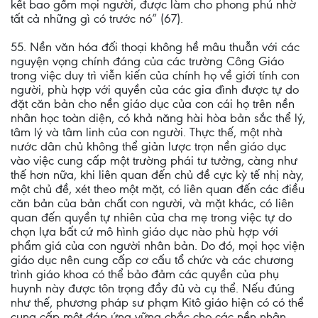
kết bao gồm mọi người, được làm cho phong phú nhờ
tất cả những gì có trước nó” (67).
55. Nền văn hóa đối thoại không hề mâu thuẫn với các
nguyện vọng chính đáng của các trường Công Giáo
trong việc duy trì viễn kiến của chính họ về giới tính con
người, phù hợp với quyền của các gia đình được tự do
đặt căn bản cho nền giáo dục của con cái họ trên nền
nhân học toàn diện, có khả năng hài hòa bản sắc thể lý,
tâm lý và tâm linh của con người. Thực thế, một nhà
nước dân chủ không thể giản lược trọn nền giáo dục
vào việc cung cấp một trường phái tư tưởng, càng như
thế hơn nữa, khi liên quan đến chủ đề cực kỳ tế nhị này,
một chủ đề, xét theo một mặt, có liên quan đến các điều
căn bản của bản chất con người, và mặt khác, có liên
quan đến quyền tự nhiên của cha mẹ trong việc tự do
chọn lựa bất cứ mô hình giáo dục nào phù hợp với
phẩm giá của con người nhân bản. Do đó, mọi học viện
giáo dục nên cung cấp cơ cấu tổ chức và các chương
trình giáo khoa có thể bảo đảm các quyền của phụ
huynh này được tôn trọng đầy đủ và cụ thể. Nếu đúng
như thế, phương pháp sư phạm Kitô giáo hiện có có thể
cung cấp một đáp ứng vững chắc cho các nền nhân