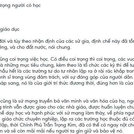
 trọng người có học
 giáo dục
ời và tùy theo nhận định của các sử gia, định chế này đã tồn
iêng, và cho đất nước, nói chung.
 coi trọng việc học. Có điều coi trọng thì coi trọng, các vua
 những mục tiêu chung, kèm theo là tổ chức các kỳ thi để tu
hầu hết là các trường tư do tư nhân lập ra ở rải rác khắp tr
anh sĩ trong vùng đảm trách, với sự đóng góp của người dâ
áp sang, nó là của giới trí thức đương thời, đúng hơn là của
i cũng là sứ mạng truyền bá văn minh và văn hóa của họ, ng
g trình vẫn được giao cho các nhà giáo, được huấn luyện ch
nghề dạy học và hạnh phúc với sứ mạng làm thày, về phía ng
iáo chức chuyên nghiệp, lập ra các trường học thuộc đủ các
ập, thời Chính Phủ Trần Trọng Kim, đã có thể có ngay nột c
òn và sẽ còn mãi mãi nếu người ta gìn giữ và bảo vệ nó.