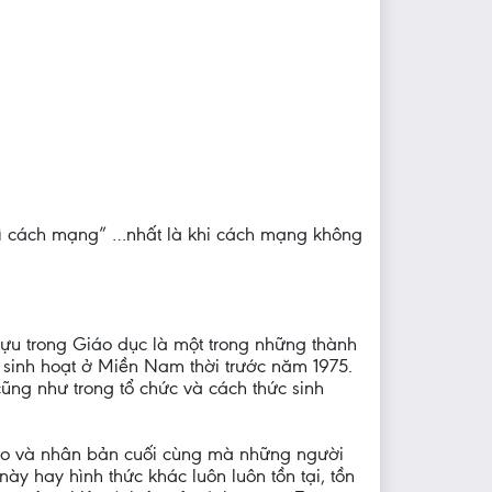
g vì cách mạng” …nhất là khi cách mạng không
ựu trong Giáo dục là một trong những thành
à sinh hoạt ở Miền Nam thời trước năm 1975.
ũng như trong tổ chức và cách thức sinh
ự do và nhân bản cuối cùng mà những người
y hay hình thức khác luôn luôn tồn tại, tồn