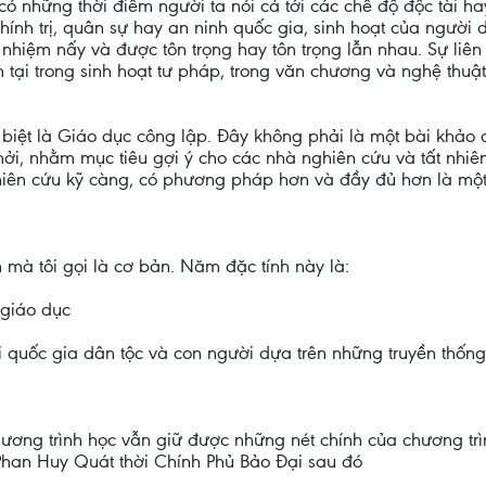
i có những thời điểm người ta nói cả tới các chế độ độc tài 
 chính trị, quân sự hay an ninh quốc gia, sinh hoạt của người
 nhiệm nấy và được tôn trọng hay tôn trọng lẫn nhau. Sự liê
tồn tại trong sinh hoạt tư pháp, trong văn chương và nghệ thuậ
ặc biệt là Giáo dục công lập. Đây không phải là một bài khả
hởi, nhằm mục tiêu gợi ý cho các nhà nghiên cứu và tất nhiê
iên cứu kỹ càng, có phương pháp hơn và đầy đủ hơn là một đ
h mà tôi gọi là cơ bản. Năm đặc tính này là:
 giáo dục
 quốc gia dân tộc và con người dựa trên những truyền thống
 chương trình học vẫn giữ được những nét chính của chương 
Phan Huy Quát thời Chính Phủ Bảo Đại sau đó