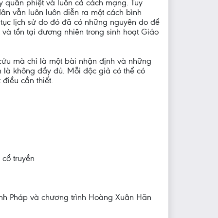
hay quân phiệt và luôn cả cách mạng. Tuy
 dân vẫn luôn luôn diễn ra một cách bình
n tục lịch sử do đó đã có những nguyên do để
t và tồn tại đương nhiên trong sinh hoạt Giáo
o cứu mà chỉ là một bài nhận định và những
n là không đầy đủ. Mỗi độc giả có thể có
iều cần thiết.
 cổ truyền
trình Pháp và chương trình Hoàng Xuân Hãn