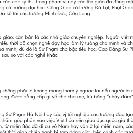
 của các kỳ thi. Trong phạm vi này các tôn giáo đã đóng một
cũng có trường đại học: Công Giáo có trường Đà Lạt, Phật G
hưa kể tới các trường Minh Đức, Cửu Long…
giáo, căn bản là các nhà giáo chuyên nghiệp. Người viết mu
hiếu thời đã chọn nghề dạy học làm lý tưởng cho mình và ch
ô của mình, dù đó là Sư Phạm cho bậc tiểu học, Cao Đẳng Sư
p sau so với các nghề khác:
ng không phải là không mang thâm ý ngược lại nếu người ta 
ang được bằng cấp gì về cho cha mẹ, trừ bằng “nhảy đầm”
ng Sư Phạm Hà Nội hay các vị tốt nghiệp các trường đào tạo g
 thầm góp phần vào việc Việt hóa nền giáo dục quốc gia thời 
n, từ miền Bắc đã di cư vô Nam hay vẫn ở lại miền nam, các
một thời gian chiến tranh bị tạm đóng cửa, bên cạnh các trư