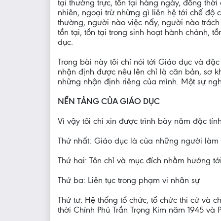
tại thường trực, tồn tại hàng ngày, đồng thờ
nhiên, ngoại trừ những gì liên hệ tới chế độ
thường, người nào việc nấy, người nào trách
tồn tại, tồn tại trong sinh hoạt hành chánh, 
dục.
Trong bài này tôi chỉ nói tới Giáo dục và đ
nhận định được nêu lên chỉ là căn bản, sơ k
những nhận định riêng của mình. Một sự ngh
NỀN TẢNG CỦA GIÁO DỤC
Vì vậy tôi chỉ xin được trình bày năm đặc tín
Thứ nhất: Giáo dục là của những người làm
Thứ hai: Tôn chỉ và mục đích nhằm hướng tới
Thứ ba: Liên tục trong phạm vi nhân sự
Thứ tư: Hệ thống tổ chức, tổ chức thi cử và
thời Chính Phủ Trần Trọng Kim năm 1945 và 