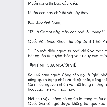
Muốn sang thì bắc cầu kiều,
Muốn con hay chữ thì yêu lấy thày.
(Ca dao Việt Nam)
“Tôi là Carnot đây, thày còn nhớ tôi không?”
Quốc Văn Giáo Khoa Thư Lớp Dự Bị (Thời Ph
“... Có một điều người ta phải để ý và thận
bắt nguồn từ truyền thống và tư duy của chín
TÂM TÌNH CỦA NGƯỜI VIẾT
Sau 44 năm người Cộng sản gọi là “giải phó
công quan trọng nhất và rõ rệt nhất, đồng t
Có nhiều nguyên nhân và một trong những ngu
hoạt của nền văn hóa này.
Nói như vậy không có nghĩa là trong chiều 
Quốc Gia còn giữ được, không trải qua xáo t