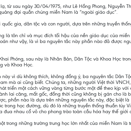
a lạ, từ sau ngày 30/04/1975, như Lê Hồng Phong, Nguyễn Th
ới quảng đại quần chúng miền Nam là “ngoài giáo dục”.
 quốc gia, dân tộc và con người, dựa trên những truyền thống
ng là tôn chỉ và mục đích tối hậu của nền giáo dục của miề
hỉ đoán như vậy, là vì ba nguyên tắc này phần nào đã được n
 Khai Phóng, sau này là Nhân Bản, Dân Tộc và Khoa Học tr
ng và Khoa Học.
h này vì dù không thích, không đồng ý, ba nguyên tắc Dân T
am mà ai cũng biết. Chúng ta, những người Việt thời VNCH,
át triển một cách vững vàng từng bước một để theo kịp với 
nh lai căng, mất gốc, đồng thời cũng không bị gán cho là bảo 
c, phần nào là dựa trên những nguyên tắc này, đặc biệt là
ộc trong học đường, dù đó là những truyền thống thuần túy 
ta đua nhau cổ võ cho phong trào toàn cầu hóa hay thế giới 
ột trong những trường trung học lớn nhất của miền Nam là t