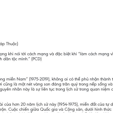
áp Thuộc)
 trọng khi nói tới cách mạng và đặc biệt khi “làm cách mạn
h dân tộc mình.” (PCD)
ng miền Nam” (1975-2019), không ai có thể phủ nhận thành t
hời cũng là một nét vàng son đáng trân quý trong nếp sống v
yên nhân này là sự liên tục trong lịch sử trong quan niệm c
dài của hơn 20 năm lịch sử này (1954-1975), miền đất của t
rộn. Cuộc chiến giữa Quốc gia và Cộng sản, dưới hình thức nà