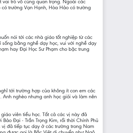
 vai trò vô cùng quan trọng. Ngoài các
iáo có trường Vạn Hạnh, Hòa Hảo có trường
ốn nói tới các nhà giáo tốt nghiệp từ các
ỉ sống bằng nghề dạy học, vui với nghề dạy
 Phạm hay Đại Học Sư Phạm cho bậc trung
nghĩ tới trường hợp của không ít con em các
. Anh nghèo nhưng anh học giỏi và làm nên
iáo viên tiểu học. Tất cả các vị này đã
Bảo Đại - Trần Trọng Kim, rồi thời Chính Phủ
 vị đã tiếp tục dạy ở các trường trong Nam
ờng được gọi là Bắc Việt di chuyển như Ngô