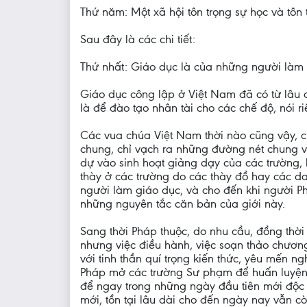
Thứ năm: Một xã hội tôn trọng sự học và tôn
Sau đây là các chi tiết:
Thứ nhất: Giáo dục là của những người làm
Giáo dục công lập ở Việt Nam đã có từ lâu đ
là để đào tạo nhân tài cho các chế độ, nói r
Các vua chúa Việt Nam thời nào cũng vậy, cũng
chung, chỉ vạch ra những đường nét chung và
dự vào sinh hoạt giảng dạy của các trường, 
thày ở các trường do các thày đồ hay các d
người làm giáo dục, và cho đến khi người Ph
những nguyên tắc căn bản của giới này.
Sang thời Pháp thuộc, do nhu cầu, đồng thờ
nhưng việc điều hành, việc soạn thảo chươn
với tinh thần quí trọng kiến thức, yêu mến 
Pháp mở các trường Sư phạm để huấn luyện g
để ngay trong những ngày đầu tiên mới độc l
mới, tồn tại lâu dài cho đến ngày nay vẫn c