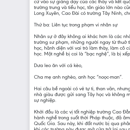
cứ vào sự giảng dạy của các thày và kết quả
trường trung và tiểu học, tôn giáo lớn nào 
Long Xuyên, Cao Đài có trường Tây Ninh, c
Thứ ba: Liên tục trong phạm vi nhân sự
Nhân sự ở đây không ai khác hơn là các nhà 
trường sư phạm, những người ngay từ thuở t
học, hãnh diện với vai trò làm thày, làm c
học. Một nghề bị coi là “bạc nghệ”, là bị xế
Dưa leo ăn với cá kèo,
Cha mẹ anh nghèo, anh học “noọc-man”.
Hai câu bề ngoài có vẻ tự ti, than vãn, như
nhà giàu được gửi sang Tây học và không m
sự nghiệp.
Khởi đầu là các vị tốt nghiệp trường Cao Đẳ
hành nghề trong suốt thời Pháp thuộc, đã âm
Quốc Gia. Sau này, khi đất nước bị qua phâ
khi các trường này được mở cửa trở lại sau 