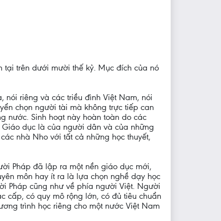
 tại trên dưới mười thế kỷ. Mục đích của nó
, nói riêng và các triều đình Việt Nam, nói
yển chọn người tài mà không trực tiếp can
ong nước. Sinh hoạt này hoàn toàn do các
n. Giáo dục là của người dân và của những
 các nhà Nho với tất cả những học thuyết,
ười Pháp đã lập ra một nền giáo dục mới,
uyên môn hay ít ra là lựa chọn nghề dạy học
ười Pháp cũng như về phía người Việt. Người
 cấp, có quy mô rộng lớn, có đủ tiêu chuẩn
hương trình học riêng cho một nước Việt Nam