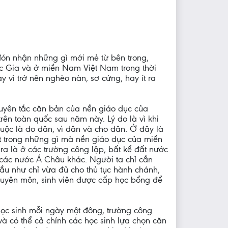
đón nhận những gì mới mẻ từ bên trong,
ốc Gia và ở miền Nam Việt Nam trong thời
 vì trở nên nghèo nàn, sơ cứng, hay ít ra
uyên tắc căn bản của nền giáo dục của
rên toàn quốc sau năm này. Lý do là vì khi
huộc là do dân, vì dân và cho dân. Ở đây là
ột trong những gì mà nền giáo dục của miền
ra là ở các trường công lập, bất kể đất nước
i các nước Á Châu khác. Người ta chỉ cần
hầu như chỉ vừa đủ cho thủ tục hành chánh,
chuyên môn, sinh viên được cấp học bổng để
học sinh mỗi ngày một đông, trường công
à có thể cả chính các học sinh lựa chọn căn