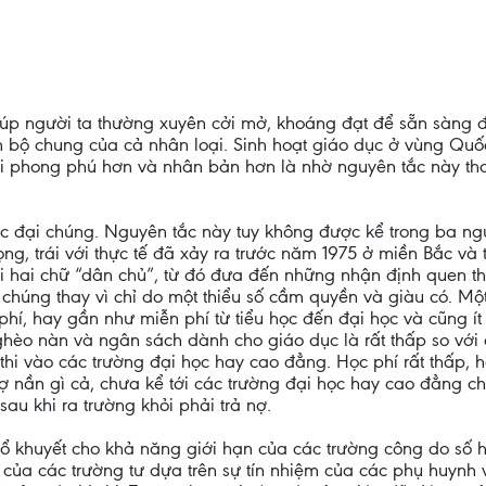
giúp người ta thường xuyên cởi mở, khoáng đạt để sẵn sàng 
iến bộ chung của cả nhân loại. Sinh hoạt giáo dục ở vùng Qu
i phong phú hơn và nhân bản hơn là nhờ nguyên tắc này thay
c đại chúng. Nguyên tắc này tuy không được kể trong ba ng
, trái với thực tế đã xảy ra trước năm 1975 ở miền Bắc và t
tới hai chữ “dân chủ”, từ đó đưa đến những nhận định quen t
 chúng thay vì chỉ do một thiểu số cầm quyền và giàu có. M
hí, hay gần như miễn phí từ tiểu học đến đại học và cũng ít 
nghèo nàn và ngân sách dành cho giáo dục là rất thấp so vớ
 thi vào các trường đại học hay cao đẳng. Học phí rất thấp, 
nợ nần gì cả, chưa kể tới các trường đại học hay cao đẳng 
sau khi ra trường khỏi phải trả nợ.
bổ khuyết cho khả năng giới hạn của các trường công do số 
ủa các trường tư dựa trên sự tín nhiệm của các phụ huynh v