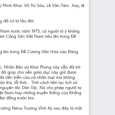
ị Minh Khai, Võ Thị Sáu, Lê Văn Tám…hay, tệ
 đã có từ lâu đời.
n Nam trước năm 1975, có người tỏ ý không
gười Cộng Sản Việt Nam nêu lên trong Đề
ong khi trong Đề Cương Văn Hóa của Đảng
ộc, Nhân Bản và Khai Phóng này vẫn đã trở
 đã giúp cho nền giáo dục này giữ được
đà tiến triển của cả nhân loại mà không
thủ, lỗi thời… Tính cách liên tục lịch sử
 nguyên tắc Dân Tộc. Nó cho phép người ta
Việt Nam hay những truyền thống của Khổng
đại đồng trước kia.
rường Petrus Trương Vĩnh Ký sau đây là một