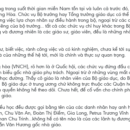
rọng trong suốt thời gian miền Nam tồn tại và luôn cả trước 
g Hòa. Chức vụ Bộ trưởng hay Tổng trưởng giáo dục có thể l
 việc lựa chọn nhân sự điều hành trong bộ, ngoại trừ các ch
êng của bộ trưởng... tất cả các chức vụ chỉ huy khác trong B
 và đương nhiên là các giáo sư, giáo viên, đều là những nh
ư, biết việc, rành công việc và có kinh nghiệm, chưa kể tới sự
 là của những thế hệ tới, mới là chính và thực sự quan trọng.
 hòa (VNCH), rõ hơn là ở Quốc hội, các chức vụ đứng đầu c
 biểu gốc nhà giáo phụ trách. Ngoại trừ ở những vùng mất an
học đường. Thầy cô giáo là nhân viên của Bộ giáo dục, do Bộ
a Bộ giáo dục ở trung ương chứ không trực thuộc các Quận ha
ính quyền không hề theo dõi. Chưa hết, để cố vấn cho chính
 giáo.
 Tiểu học đều được gọi bằng tên của các danh nhân hay anh h
 Chu Văn An, Đoàn Thị Điểm, Gia Long, Petrus Trương Vĩnh 
an Chu Trinh…không hề có tên nào là của các lãnh tụ đương
rần Văn Hương gốc nhà giáo.