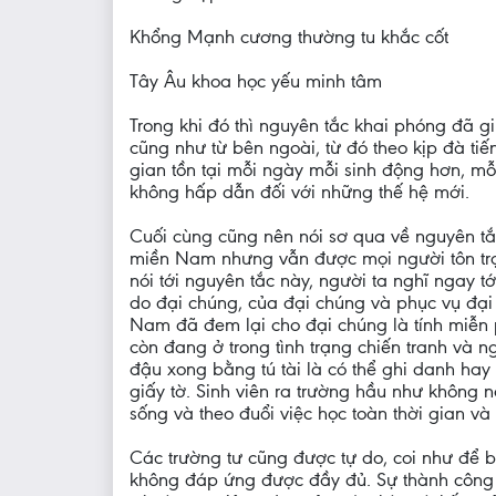
Khổng Mạnh cương thường tu khắc cốt
Tây Âu khoa học yếu minh tâm
Trong khi đó thì nguyên tắc khai phóng đã 
cũng như từ bên ngoài, từ đó theo kịp đà t
gian tồn tại mỗi ngày mỗi sinh động hơn, mỗ
không hấp dẫn đối với những thế hệ mới.
Cuối cùng cũng nên nói sơ qua về nguyên tắ
miền Nam nhưng vẫn được mọi người tôn trọng
nói tới nguyên tắc này, người ta nghĩ ngay 
do đại chúng, của đại chúng và phục vụ đại
Nam đã đem lại cho đại chúng là tính miễn p
còn đang ở trong tình trạng chiến tranh và 
đậu xong bằng tú tài là có thể ghi danh hay
giấy tờ. Sinh viên ra trường hầu như không 
sống và theo đuổi việc học toàn thời gian và 
Các trường tư cũng được tự do, coi như để 
không đáp ứng được đầy đủ. Sự thành công c