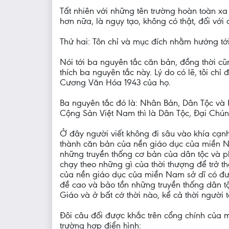
Tất nhiên với những tên trường hoàn toàn x
hơn nữa, là ngụy tạo, không có thật, đối v
Thứ hai: Tôn chỉ và mục đích nhằm hướng tới
Nói tới ba nguyên tắc căn bản, đồng thời cũ
thích ba nguyên tắc này. Lý do có lẽ, tôi c
Cương Văn Hóa 1943 của họ.
Ba nguyên tắc đó là: Nhân Bản, Dân Tộc và
Cộng Sản Việt Nam thì là Dân Tộc, Đại Chú
Ở đây người viết không đi sâu vào khía cạn
thành căn bản của nền giáo dục của miền N
những truyền thống cơ bản của dân tộc và ph
chạy theo những gì của thời thượng để trở thà
của nền giáo dục của miền Nam sở dĩ có đượ
đề cao và bảo tồn những truyền thống dân t
Giáo và ở bất cớ thời nào, kể cả thời người 
Đôi câu đối được khắc trên cổng chính của m
trường hợp điển hình: