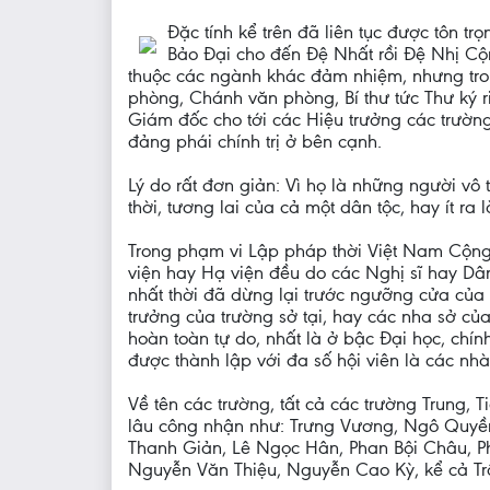
Đặc tính kể trên đã liên tục được tôn t
Bảo Đại cho đến Đệ Nhất rồi Đệ Nhị Cộn
thuộc các ngành khác đảm nhiệm, nhưng trong
phòng, Chánh văn phòng, Bí thư tức Thư ký ri
Giám đốc cho tới các Hiệu trưởng các trường
đảng phái chính trị ở bên cạnh.
Lý do rất đơn giản: Vì họ là những người vô t
thời, tương lai của cả một dân tộc, hay ít ra
Trong phạm vi Lập pháp thời Việt Nam Cộng
viện hay Hạ viện đều do các Nghị sĩ hay Dân
nhất thời đã dừng lại trước ngưỡng cửa của 
trưởng của trường sở tại, hay các nha sở củ
hoàn toàn tự do, nhất là ở bậc Đại học, ch
được thành lập với đa số hội viên là các nhà
Về tên các trường, tất cả các trường Trung,
lâu công nhận như: Trưng Vương, Ngô Quyền,
Thanh Giản, Lê Ngọc Hân, Phan Bội Châu, Ph
Nguyễn Văn Thiệu, Nguyễn Cao Kỳ, kể cả T