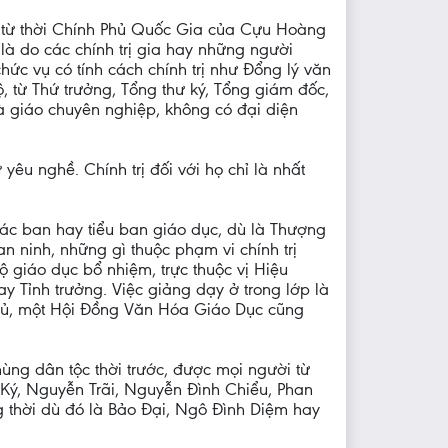
đó, từ thời Chính Phủ Quốc Gia của Cựu Hoàng
à do các chính trị gia hay những người
ức vụ có tính cách chính trị như Đổng lý văn
ộ, từ Thứ trưởng, Tổng thư ký, Tổng giám đốc,
à giáo chuyên nghiệp, không có đại diện
 yêu nghề. Chính trị đối với họ chỉ là nhất
ác ban hay tiểu ban giáo dục, dù là Thượng
 ninh, những gì thuộc phạm vi chính trị
 giáo dục bổ nhiệm, trực thuộc vị Hiệu
y Tỉnh trưởng. Việc giảng dạy ở trong lớp là
 phủ, một Hội Đồng Văn Hóa Giáo Dục cũng
ùng dân tộc thời trước, được mọi người từ
Ký, Nguyễn Trãi, Nguyễn Đình Chiểu, Phan
 thời dù đó là Bảo Đại, Ngô Đình Diệm hay