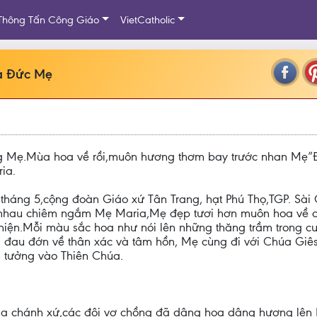
Thông Tấn Công Giáo
VietCatholic
oa Đức Mẹ
g Mẹ.Mùa hoa về rồi,muôn hương thơm bay trước nhan Mẹ”Đ
ia.
 tháng 5,cộng đoàn Giáo xứ Tân Trang, hạt Phú Thọ,TGP. Sài
nhau chiêm ngắm Mẹ Maria,Mẹ đẹp tươi hơn muôn hoa về cá
hiện.Mỗi màu sắc hoa như nói lên những thăng trầm trong cu
đau đớn về thân xác và tâm hồn, Mẹ cùng đi với Chúa Giês
n tưởng vào Thiên Chúa.
Cha chánh xứ,các đôi vợ chồng đã dâng hoa dâng hương lên