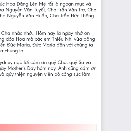
khúc Hoa Dâng Lên Mẹ rất là ngoạn mục và
ha Nguyễn Văn Tuyết, Cha Trần Văn Trợ, Cha
Cha Nguyễn Văn Huấn, Cha Trần Đức Thống
và Cha nhắc nhở…Hôm nay là ngày nhớ ơn
ững đóa Hoa mà các em Thiếu Nhi vừa dậng
đến Đức Maria, Đức Maria đến với chúng ta
ủa chúng ta…
Sydney ngỏ lời cám ơn quý Cha, quý Sơ và
ày Mother’s Day hôm nay. Anh cũng cám ơn
và qúy thiện nguyện viên bỏ công sức làm