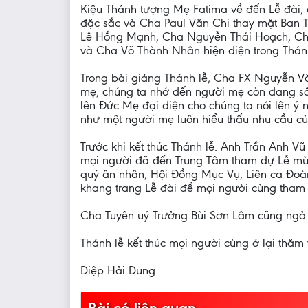
Kiệu Thánh tượng Mẹ Fatima về đến Lễ đài,
đặc sắc và Cha Paul Văn Chi thay mặt Ban T
Lê Hồng Mạnh, Cha Nguyễn Thái Hoạch, Cha
và Cha Võ Thành Nhân hiện diện trong Thán
Trong bài giảng Thánh lễ, Cha FX Nguyễn 
mẹ, chúng ta nhớ đến người mẹ còn đang s
lên Đức Mẹ đại diện cho chúng ta nói lên 
như một người mẹ luôn hiểu thấu nhu cầu củ
Trước khi kết thúc Thánh lễ. Anh Trần Anh
mọi người đã đến Trung Tâm tham dự Lễ m
quý ân nhân, Hội Đồng Mục Vụ, Liên ca Đoàn
khang trang Lễ đài để mọi người cùng tha
Cha Tuyên uý Trưởng Bùi Sơn Lâm cũng ngỏ 
Thánh lễ kết thúc mọi người cùng ở lại thă
Diệp Hải Dung