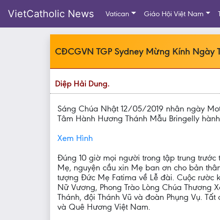
VietCatholic News
Vatican
Giáo Hội Việt Nam
CĐCGVN TGP Sydney Mừng Kính Ngày 
Diệp Hải Dung.
Sáng Chúa Nhật 12/05/2019 nhân ngày Moth
Tâm Hành Hương Thánh Mẫu Bringelly hành
Xem Hình
Đúng 10 giờ mọi người trong tập trung trướ
Mẹ, nguyện cầu xin Mẹ ban ơn cho bản thân
tượng Đức Mẹ Fatima về Lễ đài. Cuộc rườc k
Nữ Vương, Phong Trào Lòng Chúa Thương Xót
Thánh, đội Thánh Vũ và đoàn Phụng Vụ. Tấ
và Quê Hương Việt Nam.