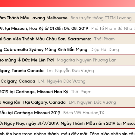
g Tâm Thánh Mẫu Lavang Melbourne
Ban truyền thông TTTM Lavang
, tại Missouri, Hoa Kỳ từ 01 đến 04. 08. 2019
Phó Tế Phạm Bá Nha 
 tại Đan Viện Thánh Mẫu Châu Sơn, Sacramento
Thái Phạm
g Cabramatta Sydney Mừng Kính Bổn Mạng
Diệp Hải Dung
so mừng lễ Đức Mẹ Lên Trời
Magarita Nguyễn Phương Lan
lgary, Toronto Canada
Lm. Nguyễn Đức Vượng
i Calgary, Canada
LM. Nguyễn Đức Vượng
19 tại Carthage, Missouri Hoa Kỳ
Thái Phạm
 Vang lần II tại Calgary, Canada
LM. Nguyễn Đức Vượng
Mẫu tại Carthage Missouri 2019
Bách Việt-Houston,TX
iới Ngày Nay, ngày 31/7/2019: Ngày Thánh Mẫu năm 2019 tại Missou
ánh tàn bạo trong phòng thánh, máu đầy mặt. Tổng giáo phận xin cầ