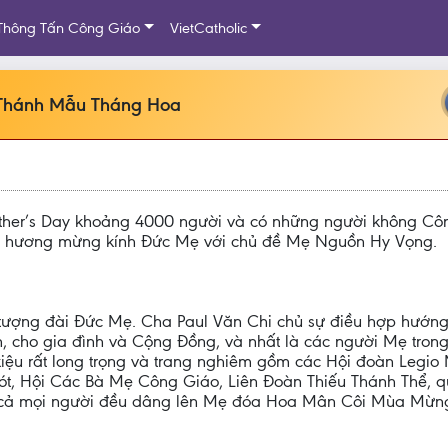
Thông Tấn Công Giáo
VietCatholic
Thánh Mẫu Tháng Hoa
er’s Day khoảng 4000 người và có những người không Công
 hương mừng kính Đức Mẹ với chủ đề Mẹ Nguồn Hy Vọng.
c tượng đài Đức Mẹ. Cha Paul Văn Chi chủ sự điều hợp hướn
, cho gia đình và Cộng Đồng, và nhất là các người Mẹ tro
iệu rất long trọng và trang nghiêm gồm các Hội đoàn Legi
, Hội Các Bà Mẹ Công Giáo, Liên Đoàn Thiếu Thánh Thể, q
t cả mọi người đều dâng lên Mẹ đóa Hoa Mân Côi Mùa Mừn