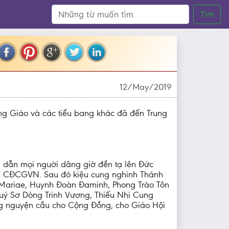
Tìm
12/May/2019
 Giáo và các tiểu bang khác đã đến Trung
g dẫn mọi nguời dâng giờ đền tạ lên Đức
ng CĐCGVN. Sau đó kiệu cung nghinh Thánh
o Mariae, Huynh Đoàn Đaminh, Phong Trào Tôn
uý Sơ Dòng Trinh Vương, Thiếu Nhi Cung
g nguyện cầu cho Cộng Đồng, cho Giáo Hội