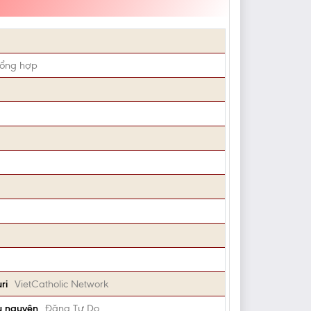
tổng hợp
ri
VietCatholic Network
u nguyện
Đặng Tự Do