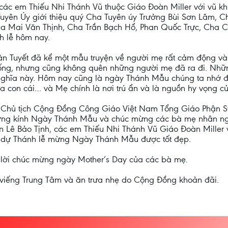
 các em Thiếu Nhi Thánh Vũ thuộc Giáo Đoàn Miller với vũ 
uyên Úy giới thiệu quý Cha Tuyên úy Trưởng Bùi Sơn Lâm, C
 Mai Văn Thịnh, Cha Trần Bạch Hổ, Phan Quốc Trực, Cha 
h lễ hôm nay.
Văn Tuyết đã kể một mẫu truyện về người mẹ rất cảm động 
ống, nhưng cũng không quên những người mẹ đã ra đi. Nh
ý nghĩa này. Hôm nay cũng là ngày Thánh Mẫu chúng ta nhớ 
a con cái… và Mẹ chính là nơi trú ẩn và là nguồn hy vọng c
 Vũ Chủ tịch Cộng Đồng Công Giáo Việt Nam Tổng Giáo Phận 
ừng kính Ngày Thánh Mẫu và chúc mừng các bà mẹ nhân ng
 Lê Bảo Tịnh, các em Thiếu Nhi Thánh Vũ Giáo Đoàn Miller 
m dự Thánh lễ mừng Ngày Thánh Mẫu được tốt đẹp.
lời chúc mừng ngày Mother’s Day của các bà mẹ.
m viếng Trung Tâm và ăn trưa nhẹ do Cộng Đồng khoản đãi.