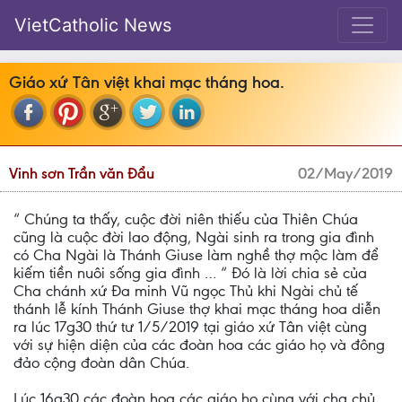
VietCatholic News
Giáo xứ Tân việt khai mạc tháng hoa.
Vinh sơn Trần văn Đẩu
02/May/2019
“ Chúng ta thấy, cuộc đời niên thiếu của Thiên Chúa
cũng là cuộc đời lao động, Ngài sinh ra trong gia đình
có Cha Ngài là Thánh Giuse làm nghề thợ mộc làm để
kiếm tiền nuôi sống gia đình … “ Đó là lời chia sẻ của
Cha chánh xứ Đa minh Vũ ngọc Thủ khi Ngài chủ tế
thánh lễ kính Thánh Giuse thợ khai mạc tháng hoa diễn
ra lúc 17g30 thứ tư 1/5/2019 tại giáo xứ Tân việt cùng
với sự hiện diện của các đoàn hoa các giáo họ và đông
đảo cộng đoàn dân Chúa.
Lúc 16g30 các đoàn hoa các giáo họ cùng với cha chủ