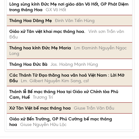
Lòng sùng kính Đức Mẹ nơi giáo dân Vô Hốt, GP Phát Diệm
trong tháng Hoa
GX Vô Hốt
Tháng Hoa Dâng Mẹ
Đinh Văn Tiến Hùng
Giáo xứ Tân việt khai mạc tháng hoa.
Vinh sơn Trần văn
Đẩu
Tháng hoa kính Đức Mẹ Maria
Lm Đaminh Nguyễn Ngọc
Long
Tháng Hoa Đức Bà
Jos. Hoàng Mạnh Hùng
Các Thánh Tử Đạo thăng hoa văn hoá Việt Nam : Lời Mở
Đầu
Lm. Gilbert Nguyễn Kim Sang, csf
Thánh lễ Bế mạc tháng Hoa tại Giáo xứ Chính tòa Phủ
Cam, Huế
Trương Trí
Xứ Tân Việt bế mạc tháng hoa
Giuse Trần Văn Đẩu
Giáo xứ Bến Trường, GP Phú Cường bế mạc tháng
hoa
Giuse Nguyễn Hữu Lộc