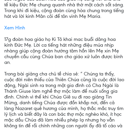
tế kiệu Đức Mẹ chung quanh nhà thờ một cách sốt sáng.
Trong khi đi kiệu, cộng đoàn cùng hòa chung trong tiếng
hát và lời kinh Mân côi để tôn vinh Mẹ Maria.
Xem Hình
17g đoàn hoa giáo họ Ki Tô khai mac buổi dâng hoa
kính Đức Mẹ. Lời ca tiếng hát những điệu múa nhịp
nhàng giúp cộng đoàn hướng tâm hồn lên Mẹ xin Mẹ
chuyển cầu cùng Chúa ban cho giáo xứ luôn được bình
an.
Trong bài giảng cha chủ tề chia sẻ: “ Chúng ta thấy,
cuộc đời niên thiếu của Thiên Chúa cũng là cuộc đời lao
động, Ngài sinh ra trong một gia đình có Cha Ngài là
Thánh Giuse làm nghề thợ mộc làm để nuôi sống gia
đình. Chính vì thế khi Chúa Giê su đi rao giảng Tin
Mừng, danh tiếng Chúa được đồn khắp nơi, đến cả
làng Nazaret quê hương của mình, họ thắc mắc truy tìm
lý lịch và biết đây là con bác thợ mộc nghèo khó, ít học
mặc dầu Chúa đã làm nhiều phép lạ nhưng họ vẫn
không tin để rồi chính những con người ấy đã tố cáo và