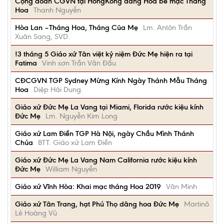
Cộng đoàn CGVN tại HongKong dâng Hoa bế mạc Tháng
Hoa
Thanh Nguyễn
Hòa Lan –Tháng Hoa, Tháng Của Mẹ
Lm. Antôn Trần
Xuân Sang, SVD.
!3 tháng 5 Giáo xứ Tân việt kỷ niệm Đức Mẹ hiện ra tại
Fatima
Vinh sơn Trần Văn Đẩu
CĐCGVN TGP Sydney Mừng Kính Ngày Thánh Mẫu Tháng
Hoa
Diệp Hải Dung.
Giáo xứ Đức Mẹ La Vang tại Miami, Florida rước kiệu kính
Đức Mẹ
Lm. Nguyễn Kim Long
Giáo xứ Lam Điền TGP Hà Nội, ngày Chầu Mình Thánh
Chúa
BTT. Giáo xứ Lam Điền
Giáo xứ Đức Mẹ La Vang Nam California rước kiệu kính
Đức Mẹ
William Nguyễn
Giáo xứ Vĩnh Hòa: Khai mạc tháng Hoa 2019
Văn Minh
Giáo xứ Tân Trang, hạt Phú Thọ dâng hoa Đức Mẹ
Martinô
Lê Hoàng Vũ