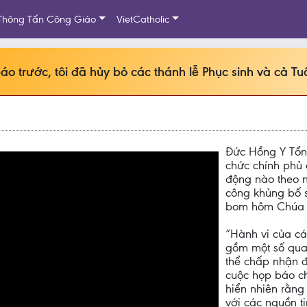
Thông Tấn Công Giáo
VietCatholic
 trước, tôi đã hủy bỏ các thánh lễ Phục sinh và cả T
Đức Hồng Y Tổn
chức chính phủ 
động nào theo n
công khủng bố s
bom hôm Chúa N
“Hành vi của cá
gồm một số qua
thể chấp nhận đ
cuộc họp báo c
hiển nhiên rằn
với các nguồn t