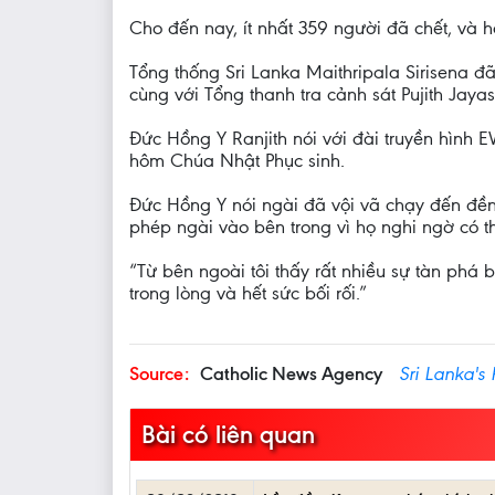
Cho đến nay, ít nhất 359 người đã chết, và h
Tổng thống Sri Lanka Maithripala Sirisena đ
cùng với Tổng thanh tra cảnh sát Pujith Jay
Đức Hồng Y Ranjith nói với đài truyền hình
hôm Chúa Nhật Phục sinh.
Đức Hồng Y nói ngài đã vội vã chạy đến đền
phép ngài vào bên trong vì họ nghi ngờ có 
“Từ bên ngoài tôi thấy rất nhiều sự tàn phá b
trong lòng và hết sức bối rối.”
Source:
Catholic News Agency
Sri Lanka's
Bài có liên quan