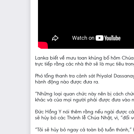
Lanka biết về mưu toan khủng bố hôm Chúa N
trực tiếp rằng các nhà thờ sẽ là mục tiêu tr
Phó tổng thanh tra cảnh sát Priyalal Dassana
hành động nào được đưa ra.
“Những loại quan chức này nên bị cách chức 
khác và của mọi người phải được đưa vào nhữ
Đức Hồng Y nói thêm rằng nếu ngài được cả
sẽ hủy bỏ các Thánh lễ Chúa Nhật, vì, “đối 
“Tôi sẽ hủy bỏ ngay cả toàn bộ tuần thánh,”