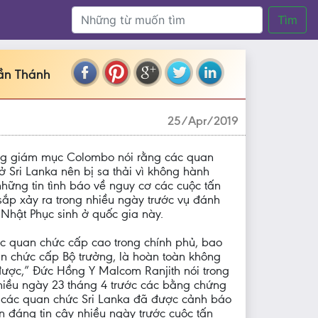
Tìm
uần Thánh
25/Apr/2019
g giám mục Colombo nói rằng các quan
ở Sri Lanka nên bị sa thải vì không hành
hững tin tình báo về nguy cơ các cuộc tấn
ắp xảy ra trong nhiều ngày trước vụ đánh
hật Phục sinh ở quốc gia này.
c quan chức cấp cao trong chính phủ, bao
n chức cấp Bộ trưởng, là hoàn toàn không
ược,” Đức Hồng Y Malcom Ranjith nói trong
hiều ngày 23 tháng 4 trước các bằng chứng
g các quan chức Sri Lanka đã được cảnh báo
in đáng tin cậy nhiều ngày trước cuộc tấn