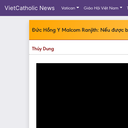
VietCatholic News
Vatican
Giáo Hội Việt Nam
Đức Hồng Y Malcom Ranjith: Nếu được báo
Thúy Dung