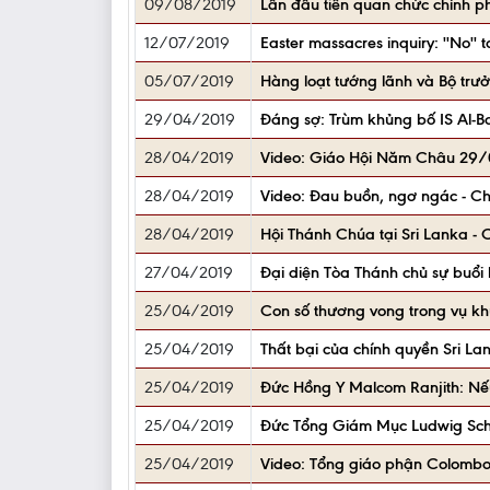
09/08/2019
Lần đầu tiên quan chức chính p
12/07/2019
Easter massacres inquiry: ''No'' t
05/07/2019
Hàng loạt tướng lãnh và Bộ trưở
29/04/2019
Đáng sợ: Trùm khủng bố IS Al-B
28/04/2019
Video: Giáo Hội Năm Châu 29/0
28/04/2019
Video: Đau buồn, ngơ ngác - Ch
28/04/2019
Hội Thánh Chúa tại Sri Lanka -
27/04/2019
Đại diện Tòa Thánh chủ sự buổi 
25/04/2019
Con số thương vong trong vụ khủ
25/04/2019
Thất bại của chính quyền Sri La
25/04/2019
Đức Hồng Y Malcom Ranjith: Nếu
25/04/2019
Đức Tổng Giám Mục Ludwig Schi
25/04/2019
Video: Tổng giáo phận Colombo, 