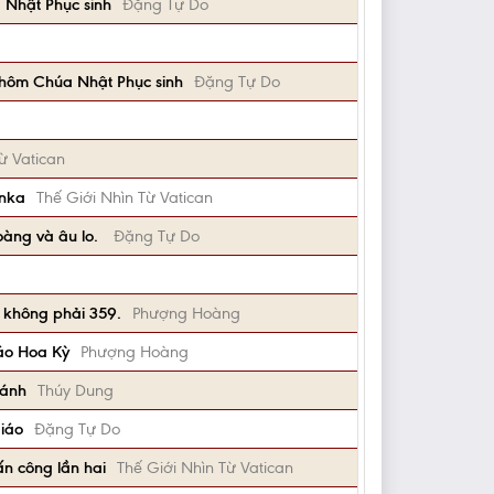
 Nhật Phục sinh
Đặng Tự Do
ố hôm Chúa Nhật Phục sinh
Đặng Tự Do
ừ Vatican
anka
Thế Giới Nhìn Từ Vatican
oàng và âu lo.
Đặng Tự Do
, không phải 359.
Phượng Hoàng
báo Hoa Kỳ
Phượng Hoàng
hánh
Thúy Dung
iáo
Đặng Tự Do
ấn công lần hai
Thế Giới Nhìn Từ Vatican