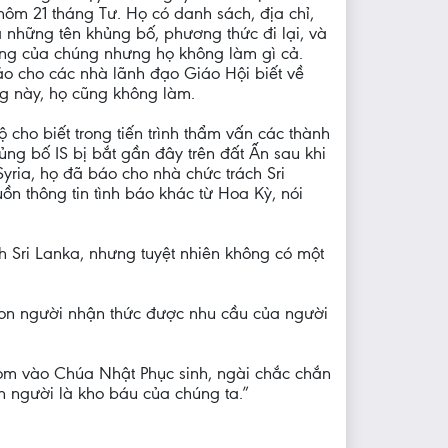
ôm 21 tháng Tư. Họ có danh sách, địa chỉ,
 những tên khủng bố, phương thức đi lại, và
ông của chúng nhưng họ không làm gì cả.
o cho các nhà lãnh đạo Giáo Hội biết về
g này, họ cũng không làm.
 cho biết trong tiến trình thẩm vấn các thành
ủng bố IS bị bắt gần đây trên đất Ấn sau khi
ừ Syria, họ đã báo cho nhà chức trách Sri
 thông tin tình báo khác từ Hoa Kỳ, nói
nh Sri Lanka, nhưng tuyệt nhiên không có một
 con người nhận thức được nhu cầu của người
om vào Chúa Nhật Phục sinh, ngài chắc chắn
n người là kho báu của chúng ta.”