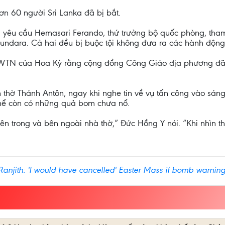
ơn 60 người Sri Lanka đã bị bắt.
ã yêu cầu Hemasari Ferando, thứ trưởng bộ quốc phòng, tham
asundara. Cả hai đều bị buộc tội không đưa ra các hành động 
 EWTN của Hoa Kỳ rằng cộng đồng Công Giáo địa phương đã đ
 thờ Thánh Antôn, ngay khi nghe tin về vụ tấn công vào sá
thể còn có những quả bom chưa nổ.
ên trong và bên ngoài nhà thờ,” Đức Hồng Y nói. “Khi nhìn thấy
 Ranjith: 'I would have cancelled' Easter Mass if bomb warni