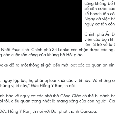
công khủng bố h
số căn cước của
kế hoạch tấn c
Ngay cả việc bá
nguy cơ tấn côn
Chính phủ Ấn Độ
viên của bọn kh
lén lút trở về t
hật Phục sinh. Chính phủ Sri Lanka còn nhận được các nguồn
ong các cuộc tấn công của khủng bố Hồi giáo.
yake đã ra một thông tri gởi đến một loạt các cơ quan an ni
ngay lập tức, họ phải bị loại khỏi các vị trí này. Và những
ng vị trí này,” Đức Hồng Y Ranjith nói.
nh báo về nguy cơ các nhà thờ Công Giáo có thể bị đánh b
với tôi, điều quan trọng nhất là mạng sống của con người. Co
 Đức Hồng Y Ranjith nói với Đài phát thanh Canada.