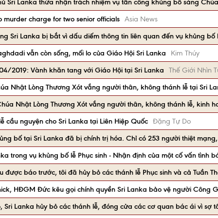
hủ Sri Lanka thừa nhận trách nhiệm vụ tấn công khủng bố sáng Chúa
o murder charge for two senior officials
Asia News
ng Sri Lanka bị bắt vì dấu diếm thông tin liên quan đến vụ khủng b
aghdadi vẫn còn sống, mối lo của Giáo Hội Sri Lanka
Kim Thúy
4/2019: Vành khăn tang với Giáo Hội tại Sri Lanka
Thế Giới Nhìn T
úa Nhật Lòng Thương Xót vắng người thân, không thánh lễ tại Sri L
 Chúa Nhật Lòng Thương Xót vắng người thân, không thánh lễ, kinh h
lễ cầu nguyện cho Sri Lanka tại Liên Hiệp Quốc
Đặng Tự Do
ng bố tại Sri Lanka đã bị chính trị hóa. Chỉ có 253 người thiệt mạng
nka trong vụ khủng bố lễ Phục sinh - Nhận định của một cố vấn tình 
 được báo trước, tôi đã hủy bỏ các thánh lễ Phục sinh và cả Tuần T
ck, HĐGM Đức kêu gọi chính quyền Sri Lanka bảo vệ người Công G
Sri Lanka hủy bỏ các thánh lễ, đóng cửa các cơ quan bác ái vì sợ t