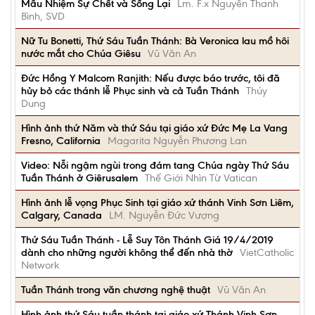
Mầu Nhiệm Sự Chết và Sống Lại
Lm. F.x Nguyễn Thanh
Bình, SVD
Nữ Tu Bonetti, Thứ Sáu Tuần Thánh: Bà Veronica lau mồ hôi
nước mắt cho Chúa Giêsu
Vũ Văn An
Đức Hồng Y Malcom Ranjith: Nếu được báo trước, tôi đã
hủy bỏ các thánh lễ Phục sinh và cả Tuần Thánh
Thúy
Dung
Hình ảnh thứ Năm và thứ Sáu tại giáo xứ Đức Mẹ La Vang
Fresno, California
Magarita Nguyễn Phương Lan
Video: Nỗi ngậm ngùi trong đám tang Chúa ngày Thứ Sáu
Tuần Thánh ở Giêrusalem
Thế Giới Nhìn Từ Vatican
Hình ảnh lễ vọng Phục Sinh tại giáo xứ thánh Vinh Sơn Liêm,
Calgary, Canada
LM. Nguyễn Đức Vượng
Thứ Sáu Tuần Thánh - Lễ Suy Tôn Thánh Giá 19/4/2019
dành cho những người không thể đến nhà thờ
VietCatholic
Network
Tuần Thánh trong văn chương nghệ thuật
Vũ Văn An
Hình ảnh thứ Sáu tuần thánh tại giáo xứ Thánh Vinh Sơn