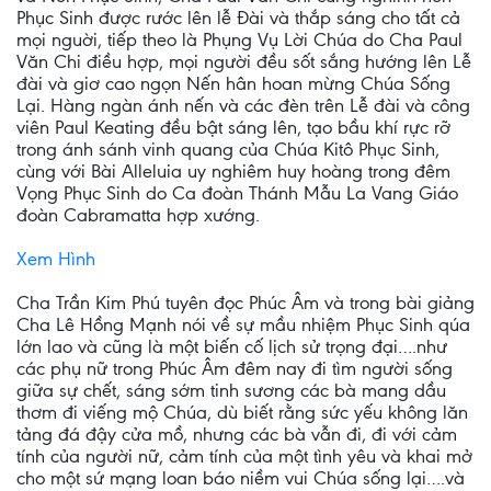
Phục Sinh được rước lên lễ Đài và thắp sáng cho tất cả
mọi nguời, tiếp theo là Phụng Vụ Lời Chúa do Cha Paul
Văn Chi điều hợp, mọi người đều sốt sắng hướng lên Lễ
đài và giơ cao ngọn Nến hân hoan mừng Chúa Sống
Lại. Hàng ngàn ánh nến và các đèn trên Lễ đài và công
viên Paul Keating đều bật sáng lên, tạo bầu khí rực rỡ
trong ánh sánh vinh quang của Chúa Kitô Phục Sinh,
cùng với Bài Alleluia uy nghiêm huy hoàng trong đêm
Vọng Phục Sinh do Ca đoàn Thánh Mẫu La Vang Giáo
đoàn Cabramatta hợp xướng.
Xem Hình
Cha Trần Kim Phú tuyên đọc Phúc Âm và trong bài giảng
Cha Lê Hồng Mạnh nói về sự mầu nhiệm Phục Sinh qúa
lớn lao và cũng là một biến cố lịch sử trọng đại….như
các phụ nữ trong Phúc Âm đêm nay đi tìm người sống
giữa sự chết, sáng sớm tinh sương các bà mang dầu
thơm đi viếng mộ Chúa, dù biết rằng sức yếu không lăn
tảng đá đậy cửa mồ, nhưng các bà vẫn đi, đi với cảm
tính của người nữ, cảm tính của một tình yêu và khai mở
cho một sứ mạng loan báo niềm vui Chúa sống lại….và