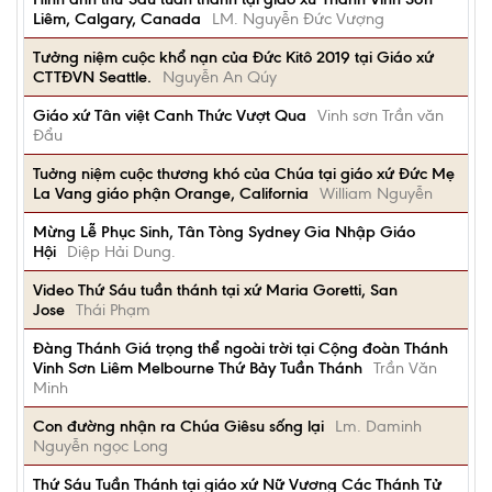
Liêm, Calgary, Canada
LM. Nguyễn Đức Vượng
Tưởng niệm cuộc khổ nạn của Đức Kitô 2019 tại Giáo xứ
CTTĐVN Seattle.
Nguyễn An Qúy
Giáo xứ Tân việt Canh Thức Vượt Qua
Vinh sơn Trần văn
Đẩu
Tuởng niệm cuộc thương khó của Chúa tại giáo xứ Đức Mẹ
La Vang giáo phận Orange, California
William Nguyễn
Mừng Lễ Phục Sinh, Tân Tòng Sydney Gia Nhập Giáo
Hội
Diệp Hải Dung.
Video Thứ Sáu tuần thánh tại xứ Maria Goretti, San
Jose
Thái Phạm
Đàng Thánh Giá trọng thể ngoài trời tại Cộng đoàn Thánh
Vinh Sơn Liêm Melbourne Thứ Bảy Tuần Thánh
Trần Văn
Minh
Con đường nhận ra Chúa Giêsu sống lại
Lm. Daminh
Nguyễn ngọc Long
Thứ Sáu Tuần Thánh tại giáo xứ Nữ Vương Các Thánh Tử