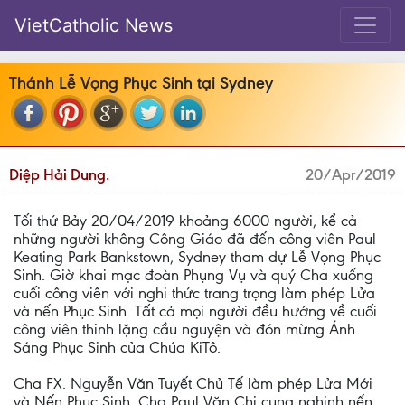
VietCatholic News
Thánh Lễ Vọng Phục Sinh tại Sydney
Diệp Hải Dung.
20/Apr/2019
Tối thứ Bảy 20/04/2019 khoảng 6000 người, kể cả
những người không Công Giáo đã đến công viên Paul
Keating Park Bankstown, Sydney tham dự Lễ Vọng Phục
Sinh. Giờ khai mạc đoàn Phụng Vụ và quý Cha xuống
cuối công viên với nghi thức trang trọng làm phép Lửa
và nến Phục Sinh. Tất cả mọi người đều hướng về cuối
công viên thinh lặng cầu nguyện và đón mừng Ánh
Sáng Phục Sinh của Chúa KiTô.
Cha FX. Nguyễn Văn Tuyết Chủ Tế làm phép Lửa Mới
và Nến Phục Sinh, Cha Paul Văn Chi cung nghinh nến