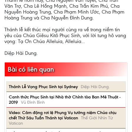
Thánh lễ hôm nay, Cha Nguyễn Văn Tuyết, Cha Trần
Văn Trợ, Cha Lê Hồng Mạnh, Cha Trần Kim Phú, Cha
Nguyễn Hoàng Trung, Cha Phạm Minh Ước, Cha Phạm
Hoàng Trung và Cha Nguyễn Đình Dung.
Thánh lễ kết thúc mọi người cùng ra về trong niềm tin
yêu của Chúa Giêsu Kitô Phục Sinh, với lời tung hô vang
vọng: Tạ Ơn Chúa Alleluia, Alleluia...
Diệp Hải Dung.
Bài có liên quan
Thánh Lễ Vọng Phục Sinh tại Sydney
Diệp Hải Dung.
Canh thức Phục Sinh tại Nhà thờ Chính tòa Ban Mê Thuột -
2019
Vũ Đình Bình
Video: Cảm động rơi lệ Phụng Vụ tưởng niệm Chúa chịu
chết Thứ Sáu Tuần Thánh tại Vatican
Thế Giới Nhìn Từ
Vatican