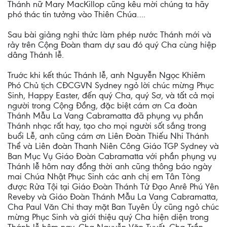
Thánh nữ Mary MacKillop cũng kêu mời chúng ta hãy
phó thác tin tưởng vào Thiên Chúa….
Sau bài giảng nghi thức làm phép nước Thánh mới và
rảy trên Cộng Đoàn tham dự sau đó quý Cha cùng hiệp
dâng Thánh lễ.
Truớc khi kết thúc Thánh lễ, anh Nguyễn Ngọc Khiêm
Phó Chủ tịch CĐCGVN Sydney ngỏ lời chúc mừng Phục
Sinh, Happy Easter, đến quý Cha, quý Sơ, và tất cả mọi
người trong Cộng Đồng, đặc biệt cám ơn Ca đoàn
Thánh Mẫu La Vang Cabramatta đã phụng vụ phần
Thánh nhạc rất hay, tạo cho mọi người sốt sắng trong
buổi Lễ, anh cũng cám ơn Liên Đoàn Thiếu Nhi Thánh
Thể và Liên đoàn Thanh Niên Công Giáo TGP Sydney và
Ban Mục Vụ Giáo Đoàn Cabramatta với phần phụng vụ
Thánh lễ hôm nay đồng thời anh cũng thông báo ngày
mai Chúa Nhật Phục Sinh các anh chị em Tân Tòng
được Rửa Tội tại Giáo Đoàn Thánh Tử Đạo Anrê Phú Yên
Reveby và Giáo Đoàn Thánh Mẫu La Vang Cabramatta,
Cha Paul Văn Chi thay mặt Ban Tuyên Úy cũng ngỏ chúc
mừng Phục Sinh và giới thiệu quý Cha hiện diện trong