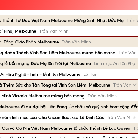
c Thánh Tử Đạo Việt Nam Melbourne Mừng Sinh Nhật Đức Mẹ
Trần 
a’ Pinu, Melbourne
Trần Văn Minh
tại Tổng Giáo Phận Melbourne
Trần Văn Minh
ng đoàn Thánh Vinh Sơn Liêm Melbourne mừng bổn mạng
Trần Văn
g lễ bổn mạng Đức Mẹ lên Trời tại Melbourne
Linh mục An Tôn Phạ
Ái Hữu Nghệ - Tĩnh – Bình tại Melbourne
Lê Hải
và Thêm Sức cho Tân Tòng tại Vinh Sơn Liêm, Melbourne
Trần Văn Mi
 Minh Victoria Melbourne mừng bổn mạng
Trần Văn Minh
 Melbourne đi dự đại hội Liên Bang Úc châu và quỹ sinh hoạt cộng đồ
năm linh mục của Cha Gioan Baotixita Lê Đình Các
Trần Văn Minh
 Cùi và Cô Nhi Việt Nam Melbourne tổ chức Thánh Lễ Lạc Quyên
Tr