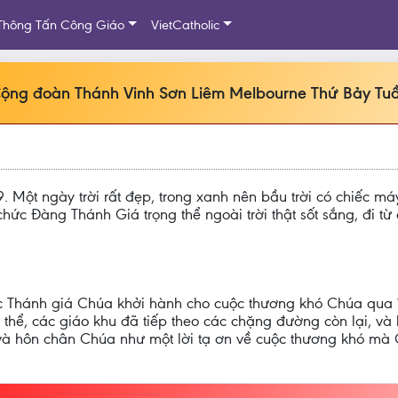
Thông Tấn Công Giáo
VietCatholic
i Cộng đoàn Thánh Vinh Sơn Liêm Melbourne Thứ Bảy Tu
 Một ngày trời rất đẹp, trong xanh nên bầu trời có chiếc má
hức Đàng Thánh Giá trọng thể ngoài trời thật sốt sắng, đi 
 Thánh giá Chúa khởi hành cho cuộc thương khó Chúa qua 1
hể, các giáo khu đã tiếp theo các chặng đường còn lại, và kết
và hôn chân Chúa như một lời tạ ơn về cuộc thương khó mà 