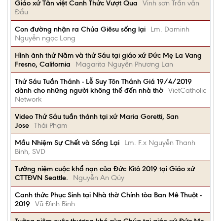
Giáo xứ Tân việt Canh Thức Vượt Qua
Vinh sơn Trần văn
Đẩu
Con đường nhận ra Chúa Giêsu sống lại
Lm. Daminh
Nguyễn ngọc Long
Hình ảnh thứ Năm và thứ Sáu tại giáo xứ Đức Mẹ La Vang
Fresno, California
Magarita Nguyễn Phương Lan
Thứ Sáu Tuần Thánh - Lễ Suy Tôn Thánh Giá 19/4/2019
dành cho những người không thể đến nhà thờ
VietCatholic
Network
Video Thứ Sáu tuần thánh tại xứ Maria Goretti, San
Jose
Thái Phạm
Mầu Nhiệm Sự Chết và Sống Lại
Lm. F.x Nguyễn Thanh
Bình, SVD
Tưởng niệm cuộc khổ nạn của Đức Kitô 2019 tại Giáo xứ
CTTĐVN Seattle.
Nguyễn An Qúy
Canh thức Phục Sinh tại Nhà thờ Chính tòa Ban Mê Thuột -
2019
Vũ Đình Bình