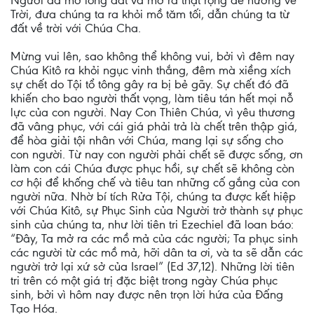
Người đã mở lòng đất và mở ra thật rộng để hướng về
Trời, đưa chúng ta ra khỏi mồ tăm tối, dẫn chúng ta từ
đất về trời với Chúa Cha.
Mừng vui lên, sao không thể không vui, bởi vì đêm nay
Chúa Kitô ra khỏi ngục vinh thắng, đêm mà xiềng xích
sự chết do Tội tổ tông gây ra bị bẻ gãy. Sự chết đó đã
khiến cho bao người thất vọng, làm tiêu tán hết mọi nỗ
lực của con người. Nay Con Thiên Chúa, vì yêu thương
đã vâng phục, với cái giá phải trả là chết trên thập giá,
để hòa giải tội nhân với Chúa, mang lại sự sống cho
con người. Từ nay con người phải chết sẽ được sống, ơn
làm con cái Chúa được phục hồi, sự chết sẽ không còn
cơ hội để khống chế và tiêu tan những cố gắng của con
người nữa. Nhờ bí tích Rửa Tội, chúng ta được kết hiệp
với Chúa Kitô, sự Phục Sinh của Người trở thành sự phục
sinh của chúng ta, như lời tiên tri Ezechiel đã loan báo:
“Ðây, Ta mở ra các mồ mả của các người; Ta phục sinh
các người từ các mồ mả, hỡi dân ta ơi, và ta sẽ dẫn các
người trở lại xứ sở của Israel” (Ed 37,12). Những lời tiên
tri trên có một giá trị đặc biệt trong ngày Chúa phục
sinh, bởi vì hôm nay được nên trọn lời hứa của Ðấng
Tạo Hóa.