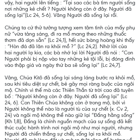
vậy, hai người lên tiếng : “Tại sao các bà tìm người sống
nơi những kẻ chết ? Người không còn ở đây. Người đã
sống lại”(Lc 24, 5-6). Vâng Người đã sống lại rồi.
Chúng ta cứ thử tưởng tượng xem tâm tình của mấy phụ
nữ “vừa tảng sáng, đi ra mồ mang theo những thuốc
thơm đã dọn sẵn” (Lc 24,1), hết sức bàng hoàng khi thấy
: “Hòn đá đã lăn ra khỏi mồ ?” (Lc 24,2). Nhờ lời của
hai người lạ kia, các bà nhớ lại lời Người đã nói : “Con
Người phải bị nộp vào tay những kẻ tội lỗi, bị đóng đinh
vào thập giá và ngày thứ ba sẽ sống lại” (Lc 24,7).
Vâng, Chúa Kitô đã sống lại sáng láng bước ra khỏi mồ,
sau khi tiêu diệt sự chết, bẻ gãy mọi ràng buộc của ngôi
mộ. Chính vì thế mà các Thiên Thần từ trời cao đã tuyên
bố : “Người không còn ở đây. Người đã sống lại” (Lc
24, 6). Con Thiên Chúa không còn ở trong mộ, bởi vì
Người không thể nào là người tù của sự chết (x. Cv 2,
24) và ngôi mộ không thể nào giữ lại “Ðấng hằng sống”
(Kh 1,8), Ðấng là chính nguồn mạch của sự sống đã kết
thúc cuộc hành trình nơi ngôi mộ như mọi người, nhưng
Người đã chiến thắng sự chết, sống lại ra khỏi mồ.