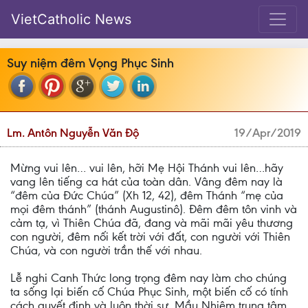
VietCatholic News
Suy niệm đêm Vọng Phục Sinh
Lm. Antôn Nguyễn Văn Độ
19/Apr/2019
Mừng vui lên… vui lên, hỡi Mẹ Hội Thánh vui lên…hãy
vang lên tiếng ca hát của toàn dân. Vâng đêm nay là
“đêm của Đức Chúa” (Xh 12, 42), đêm Thánh “mẹ của
mọi đêm thánh” (thánh Augustinô). Đêm đêm tôn vinh và
cảm tạ, vì Thiên Chúa đã, đang và mãi mãi yêu thương
con người, đêm nối kết trời với đất, con người với Thiên
Chúa, và con người trần thế với nhau.
Lễ nghi Canh Thức long trọng đêm nay làm cho chúng
ta sống lại biến cố Chúa Phục Sinh, một biến cố có tính
cách quyết định và luôn thời sự, Mầu Nhiệm trung tâm