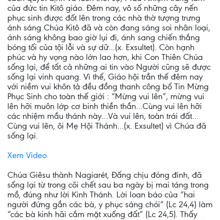
của đức tin Kitô giáo. Đêm nay, vô số những cây nến
phục sinh được đốt lên trong các nhà thờ tượng trưng
ánh sáng Chúa Kitô đã và còn đang sáng soi nhân loại,
ánh sáng không bao giờ lụi đi, ánh sang chiến thắng
bóng tối của tội lỗi và sự dữ…(x. Exsultet). Còn hạnh
phúc và hy vọng nào lớn lao hơn, khi Con Thiên Chúa
sống lại, để tất cả những ai tin vào Người cũng sẽ được
sống lại vinh quang. Vì thế, Giáo hội trần thế đêm nay
với niềm vui khôn tả đều đồng thanh công bố Tin Mừng
Phục Sinh cho toàn thế giới : “Mừng vui lên”, mừng vui
lên hỡi muôn lớp cơ binh thiền thần…Cùng vui lên hỡi
các nhiệm mầu thánh này…Và vui lên, toàn trái đất…
Cùng vui lên, ôi Mẹ Hội Thánh…(x. Exsultet) vì Chúa đã
sống lại.
Xem Video
Chúa Giêsu thành Nagiarét, Ðấng chịu đóng đinh, đã
sống lại từ trong cõi chết sau ba ngày bị mai táng trong
mồ, đúng như lời Kinh Thánh. Lời loan báo của “hai
người đứng gần các bà, y phục sáng chói” (Lc 24,4) làm
“các bà kinh hãi cắm mặt xuống đất” (Lc 24,5). Thấy