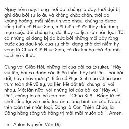
Ngày hôm nay, trong thời đại chúng ta đây, thời đại bị
ghi dấu bởi sự lo âu và không chắc chắn, thời đại
khủng hoảng, mất niềm tin vào nhau, chúng ta được
sống biến cố Phục Sinh, một biến cố đã thay đổi dung
mạo cuộc đời chúng ta, đổi thay cả lịch sử nhân lọai. Tất
cả những ai đang bị áp bức bởi những mối dây ràng
buộc của đau khổ, của sự chết, đang chờ đợi niềm hy
vọng từ Chúa Kitô Phục Sinh, cả đôi khi họ chờ đợi một
cách vô ý thức.
Cùng với Giáo Hội, những lời của bài ca Exsultet, “Hãy
vui lên, hỡi ca đoàn các thiên thần, hãy hát lên... hỡi trái
đất, hãy nhảy mừng”. Biến cố Phục Sinh của Chúa bao
trùm toàn thể vũ trụ, và liên kết đất trời chung lại với
nhau. Một lần nữa, với những lời của bài ca “Hãy vui
lên”, chúng ta có thể cao rao : “Chúa Kitô... Ðấng từ cõi
chết sống lại và chiếu toả ánh sáng bình an của Người
trên toàn thể nhân loại, Ðấng là Con Thiên Chúa, là
Ðấng hằng sống và hằng trị mãi mãi muôn đời”. Amen.
Lm. Antôn Nguyễn Văn Độ