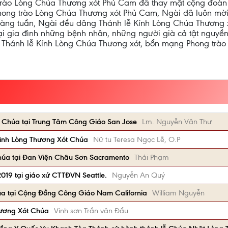
 trào Lòng Chúa Thương xót Phủ Cam đã thay mặt cộng đoàn
hong trào Lòng Chúa Thương xót Phủ Cam, Ngài đã luôn mờ
ư hàng tuần, Ngài đều dâng Thánh lễ Kính Lòng Chúa Thương 
i gia đình những bệnh nhân, những người già cả tật nguyền
Thánh lễ Kính Lòng Chúa Thương xót, bổn mạng Phong trào 
 Chúa tại Trung Tâm Công Giáo San Jose
Lm. Nguyễn Văn Thư
inh Lòng Thương Xót Chúa
Nữ tu Teresa Ngọc Lễ, O.P
húa tại Đan Viện Châu Sơn Sacramento
Thái Phạm
019 tại giáo xứ CTTĐVN Seattle.
Nguyễn An Quý
úa tại Cộng Đồng Công Giáo Nam California
William Nguyễn
hương Xót Chúa
Vinh sơn Trần văn Đẩu