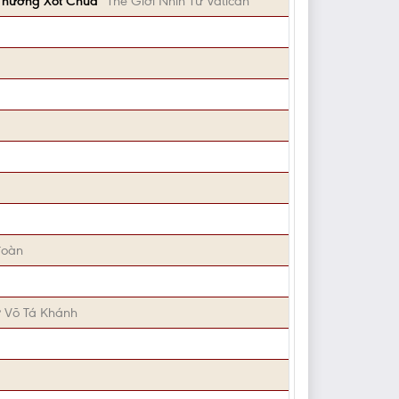
 Thương Xót Chúa
Thế Giới Nhìn Từ Vatican
đoàn
ự Võ Tá Khánh