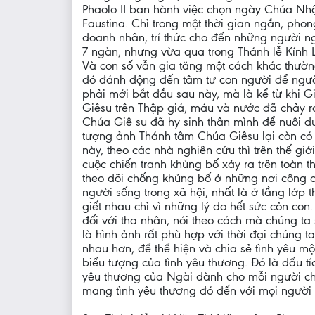
Phaolo II ban hành việc chọn ngày Chúa Nhậ
Faustina. Chỉ trong một thời gian ngắn, phon
doanh nhân, trí thức cho đến những người ng
7 ngàn, nhưng vừa qua trong Thánh lễ Kính 
Và con số vẫn gia tăng một cách khác thường
đó đánh động đến tâm tư con người để người
phải mới bắt đầu sau này, mà là kể từ khi G
Giêsu trên Thập giá, máu và nước đã chảy ra
Chúa Giê su đã hy sinh thân mình để nuôi dư
tượng ảnh Thánh tâm Chúa Giêsu lại còn có
này, theo các nhà nghiên cứu thì trên thế gi
cuộc chiến tranh khủng bố xảy ra trên toàn t
theo dõi chống khủng bố ở những nơi công cộ
người sống trong xã hội, nhất là ở tầng lớp
giết nhau chỉ vì những lý do hết sức cỏn co
đối với tha nhân, nói theo cách mà chúng ta
là hình ảnh rất phù hợp với thời đại chúng 
nhau hơn, để thể hiện và chia sẻ tình yêu mộ
biểu tượng của tình yêu thương. Đó là dấu t
yêu thương của Ngài dành cho mỗi người chú
mang tình yêu thương đó đến với mọi người 