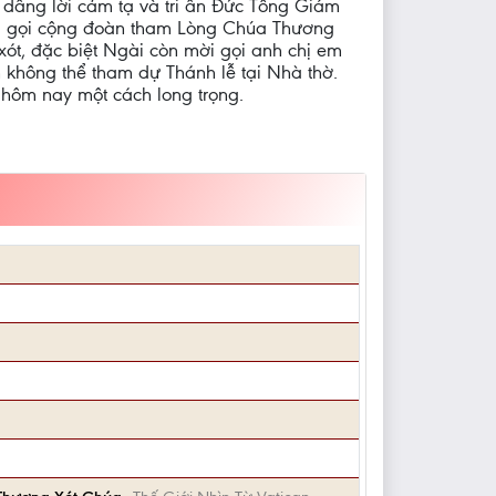
 dâng lời cảm tạ và tri ân Đức Tổng Giám
i gọi cộng đoàn tham Lòng Chúa Thương
xót, đặc biệt Ngài còn mời gọi anh chị em
 không thể tham dự Thánh lễ tại Nhà thờ.
hôm nay một cách long trọng.