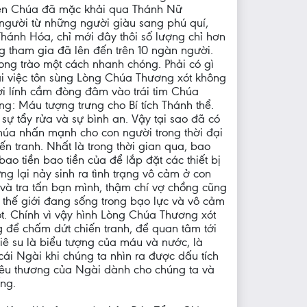
hiên Chúa đã mặc khải qua Thánh Nữ
i người từ những người giàu sang phú quí,
Thánh Hóa, chỉ mới đây thôi số lượng chỉ hơn
g tham gia đã lên đến trên 10 ngàn người.
ong trào một cách nhanh chóng. Phải có gì
ải việc tôn sùng Lòng Chúa Thương xót không
ời lính cầm đòng đâm vào trái tim Chúa
g: Máu tượng trưng cho Bí tích Thánh thể.
sự tẩy rửa và sự bình an. Vậy tại sao đã có
úa nhấn mạnh cho con người trong thời đại
n tranh. Nhất là trong thời gian qua, bao
ao tiền bao tiền của để lắp đặt các thiết bị
g lại nảy sinh ra tình trạng vô cảm ở con
 và tra tấn bạn mình, thậm chí vợ chồng cũng
, thế giới đang sống trong bạo lực và vô cảm
ót. Chính vì vậy hình Lòng Chúa Thương xót
g để chấm dứt chiến tranh, để quan tâm tới
Giê su là biểu tượng của máu và nước, là
cái Ngài khi chúng ta nhìn ra được dấu tích
 yêu thương của Ngài dành cho chúng ta và
ng.