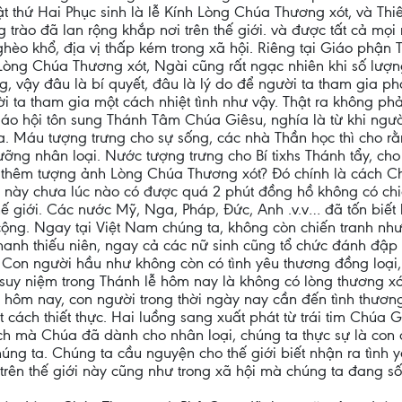
t thứ Hai Phục sinh là lễ Kính Lòng Chúa Thương xót, và T
g trào đã lan rộng khắp nơi trên thế giới. và được tất cả mọ
hèo khổ, địa vị thấp kém trong xã hội. Riêng tại Giáo phận 
Lòng Chúa Thương xót, Ngài cũng rất ngạc nhiên khi số lượn
, vậy đâu là bí quyết, đâu là lý do để người ta tham gia ph
 ta tham gia một cách nhiệt tình như vậy. Thật ra không ph
iáo hội tôn sung Thánh Tâm Chúa Giêsu, nghía là từ khi ngư
. Máu tượng trưng cho sự sống, các nhà Thần học thì cho rằn
ỡng nhân loại. Nước tượng trưng cho Bí tixhs Thánh tẩy, cho 
 thêm tượng ảnh Lòng Chúa Thương xót? Đó chính là cách Ch
ới này chưa lúc nào có được quá 2 phút đồng hồ không có chiế
hế giới. Các nước Mỹ, Nga, Pháp, Đức, Anh .v.v… đã tốn biết b
ng. Ngay tại Việt Nam chúng ta, không còn chiến tranh nhưn
 thanh thiếu niên, ngay cả các nữ sinh cũng tổ chức đánh đập
n. Con người hầu như không còn có tình yêu thương đồng loại
 suy niệm trong Thánh lễ hôm nay là không có lòng thương x
ta hôm nay, con người trong thời ngày nay cần đến tình thươn
t cách thiết thực. Hai luồng sang xuất phát từ trái tim Chúa 
ích mà Chúa đã dành cho nhân loại, chúng ta thực sự là con 
ng ta. Chúng ta cầu nguyện cho thế giới biết nhận ra tình
trên thế giới này cũng như trong xã hội mà chúng ta đang số