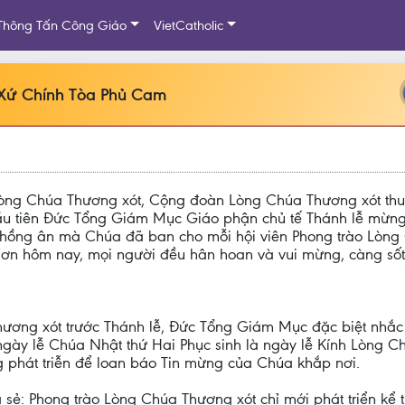
Thông Tấn Công Giáo
VietCatholic
 Xứ Chính Tòa Phủ Cam
 Lòng Chúa Thương xót, Cộng đoàn Lòng Chúa Thương xót th
u tiên Đức Tổng Giám Mục Giáo phận chủ tế Thánh lễ mừng
o hồng ân mà Chúa đã ban cho mỗi hội viên Phong trào Lòng
ơn hôm nay, mọi người đều hân hoan và vui mừng, càng sốt
ơng xót trước Thánh lễ, Đức Tổng Giám Mục đặc biệt nhắc 
 ngày lễ Chúa Nhật thứ Hai Phục sinh là ngày lễ Kính Lòng 
 phát triễn để loan báo Tin mừng của Chúa khắp nơi.
 sẻ: Phong trào Lòng Chúa Thương xót chỉ mới phát triển kể