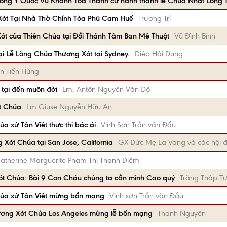
Hồng Y Quốc Vụ Khanh Tòa Thánh cử hành thánh lễ Chúa Nhật Lòng
Xót Tại Nhà Thờ Chính Tòa Phủ Cam Huế
Trương Trí
Xót của Thiên Chúa tại Đồi Thánh Tâm Ban Mê Thuột
Vũ Đình Bình
i Lễ Lòng Chúa Thương Xót tại Sydney.
Diệp Hải Dung
n Tiến Hùng
 tại đến muôn đời
Lm. Antôn Nguyễn Văn Độ
t Chúa
Lm Giuse Nguyễn Hữu An
 xứ Tân Việt thực thi bác ái
Vinh Sơn Trần văn Đẩu
 Xót Chúa tại San Jose, California
GX Đức Mẹ La Vang và các hội 
atherine-Marguerite Phạm Thị Thanh Diễm
ót Chúa: Bài 9 Con Cháu chúng ta cần mình Cao quý
Trăng Thập T
úa xứ Tân Việt mừng bổn mạng
Vinh sơn Trần văn Đẩu
ơng Xót Chúa Los Angeles mừng lễ bổn mạng
Thanh Nguyễn