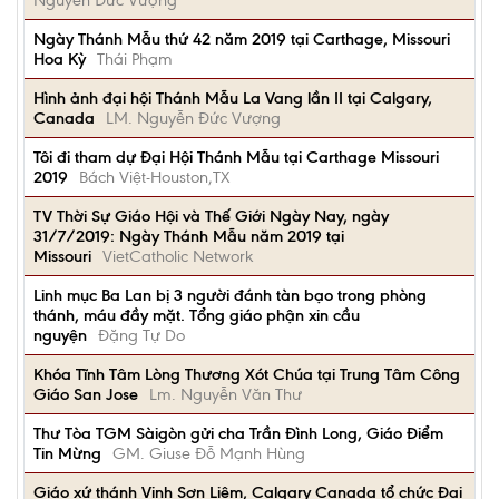
Nguyễn Đức Vượng
Ngày Thánh Mẫu thứ 42 năm 2019 tại Carthage, Missouri
Hoa Kỳ
Thái Phạm
Hình ảnh đại hội Thánh Mẫu La Vang lần II tại Calgary,
Canada
LM. Nguyễn Đức Vượng
Tôi đi tham dự Đại Hội Thánh Mẫu tại Carthage Missouri
2019
Bách Việt-Houston,TX
TV Thời Sự Giáo Hội và Thế Giới Ngày Nay, ngày
31/7/2019: Ngày Thánh Mẫu năm 2019 tại
Missouri
VietCatholic Network
Linh mục Ba Lan bị 3 người đánh tàn bạo trong phòng
thánh, máu đầy mặt. Tổng giáo phận xin cầu
nguyện
Đặng Tự Do
Khóa Tĩnh Tâm Lòng Thương Xót Chúa tại Trung Tâm Công
Giáo San Jose
Lm. Nguyễn Văn Thư
Thư Tòa TGM Sàigòn gửi cha Trần Đình Long, Giáo Điểm
Tin Mừng
GM. Giuse Đỗ Mạnh Hùng
Giáo xứ thánh Vinh Sơn Liêm, Calgary Canada tổ chức Đại