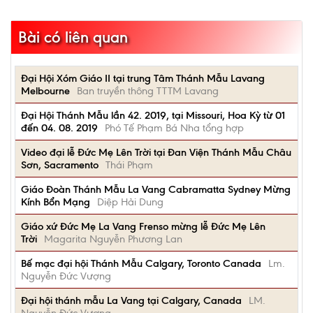
Bài có liên quan
Đại Hội Xóm Giáo II tại trung Tâm Thánh Mẫu Lavang
Melbourne
Ban truyền thông TTTM Lavang
Đại Hội Thánh Mẫu lần 42. 2019, tại Missouri, Hoa Kỳ từ 01
đến 04. 08. 2019
Phó Tế Phạm Bá Nha tổng hợp
Video đại lễ Đức Mẹ Lên Trời tại Đan Viện Thánh Mẫu Châu
Sơn, Sacramento
Thái Phạm
Giáo Đoàn Thánh Mẫu La Vang Cabramatta Sydney Mừng
Kính Bổn Mạng
Diệp Hải Dung
Giáo xứ Đức Mẹ La Vang Frenso mừng lễ Đức Mẹ Lên
Trời
Magarita Nguyễn Phương Lan
Bế mạc đại hội Thánh Mẫu Calgary, Toronto Canada
Lm.
Nguyễn Đức Vượng
Đại hội thánh mẫu La Vang tại Calgary, Canada
LM.