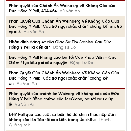
Phán quyết của Chánh Án Weinberg về Kháng Cáo của
Đức Hồng Y Pell, 404-454
Vũ Văn An
Phán Quyết Của Chánh Án Weinberg Về Kháng Cáo Của
Đức Hồng Y Pell: ‘Các trở ngại chắc chắn’ chống kết án, trở
ngại 4
Vũ Văn An
Nhận định đáng sợ của Giáo Sư Tim Stanley. Sau Đức
Hồng Y Pell là đến ai?
Đặng Tự Do
Đức Hồng Y Pell kháng cáo lên Tối Cao Pháp Viện – Các
Giám Mục kêu gọi cầu nguyện
Đặng Tự Do
Phán Quyết Của Chánh Án Weinberg Về Kháng Cáo Của
Đức Hồng Y Pell: ‘Các trở ngại chắc chắn’ chống kết
án
Vũ Văn An
Phán quyết của chánh án Weinerg về kháng cáo của Đức
Hồng Y Pell: Bằng chứng của McGlone, người cựu giúp
lễ
Vũ Văn An
ĐHY Pell qua các Luật sư biện hộ đã chính thức nộp đơn
kháng cáo lên Tòa tối cao Liên bang Úc châu:
Thanh
Quảng sdb