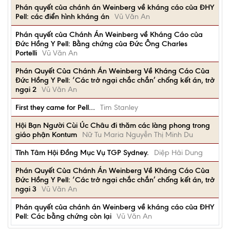
Phán quyết của chánh án Weinberg về kháng cáo của ĐHY
Pell: các điển hình kháng án
Vũ Văn An
Phán quyết của Chánh Án Weinberg về Kháng Cáo của
Đức Hồng Y Pell: Bằng chứng của Đức Ông Charles
Portelli
Vũ Văn An
Phán Quyết Của Chánh Án Weinberg Về Kháng Cáo Của
Đức Hồng Y Pell: ‘Các trở ngại chắc chắn’ chống kết án, trở
ngại 2
Vũ Văn An
First they came for Pell…
Tim Stanley
Hội Bạn Người Cùi Úc Châu đi thăm các làng phong trong
giáo phận Kontum
Nữ Tu Maria Nguyễn Thị Minh Du
Tĩnh Tâm Hội Đồng Mục Vụ TGP Sydney.
Diệp Hải Dung
Phán Quyết Của Chánh Án Weinberg Về Kháng Cáo Của
Đức Hồng Y Pell: ‘Các trở ngại chắc chắn’ chống kết án, trở
ngại 3
Vũ Văn An
Phán quyết của chánh án Weinberg về kháng cáo của ĐHY
Pell: Các bằng chứng còn lại
Vũ Văn An