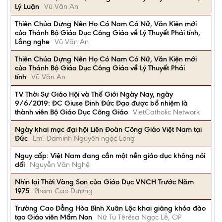
Lý Luận
Vũ Văn An
Thiên Chúa Dựng Nên Họ Có Nam Có Nữ, Văn Kiện mới
của Thánh Bộ Giáo Dục Công Giáo về Lý Thuyết Phái tính,
Lắng nghe
Vũ Văn An
Thiên Chúa Dựng Nên Họ Có Nam Có Nữ, Văn Kiện mới
của Thánh Bộ Giáo Dục Công Giáo về Lý Thuyết Phái
tính
Vũ Văn An
TV Thời Sự Giáo Hội và Thế Giới Ngày Nay, ngày
9/6/2019: ĐC Giuse Đinh Đức Đạo được bổ nhiệm là
thành viên Bộ Giáo Dục Công Giáo
VietCatholic Network
Ngày khai mạc đại hội Liên Đoàn Công Giáo Việt Nam tại
Đức
Lm. Đaminh Nguyễn ngọc Long
Nguy cấp: Việt Nam đang cần một nền giáo dục không nói
dối
Nguyễn Văn Nghệ
Nhìn lại Thời Vàng Son của Giáo Dục VNCH Trước Năm
1975
Phạm Cao Dương
Trường Cao Đẳng Hòa Bình Xuân Lộc khai giảng khóa đào
tạo Giáo viên Mầm Non
Nữ Tu Têrêsa Ngọc Lễ, OP